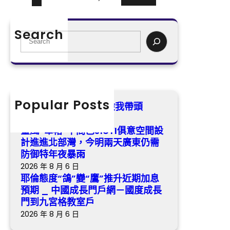
東
粵
格
省
夜
交
科
粵
流
Search
S
普
出
道
e
講
色
藝
a
解
并
r
年
重
c
夜
：
h
Popular Posts
賽
湯
我是黨員·森和診所健檢我帶頭
將
顯
2026 年 8 月 6 日
于
祖
臺風“韋帕”中間已JIUYI俱意空間設
8
的
計進進北部灣，今明兩天廣東仍需
月
詩
防御特年夜暴雨
2
學
2026 年 8 月 6 日
1
取
耶倫態度“鴿”變“鷹”推升近期加息
日
預期 _ 中國成長門戶網－國度成長
向
至
門到九宮格教室戶
–
2
文
2026 年 8 月 6 日
2
史