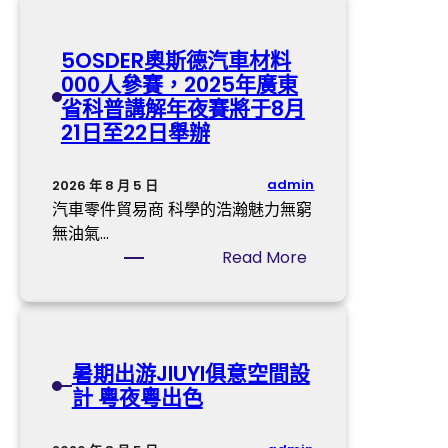
段
價
市
時
格
國
5OSDER奧斯德汽車材料
間
？
民
000人參賽，2025年廣東
病
省科普講解年夜賽將于8月
院
21日至22日舉辦
第
一
護
admin
2026 年 8 月 5 日
理
汽車零件貿易商 科學的浩瀚魅力無窮
梯
無油氣…
隊
:
Read More
隊
5
員
O
“
S
戰
D
暑期出游JIUYI俱意空間設
疫
E
計 粵夜粵出色
”
R
自
奧
述