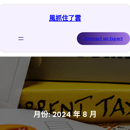
跳
至
風抓住了雲
主
要
內
容
Contact an Expert
月份:
2024 年 8 月