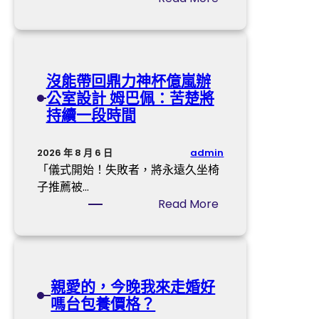
，
升
探
今
近
訪
明
期
西
兩
加
躲
沒能帶回鼎力神杯億嵐辦
天
息
林
公室設計 姆巴佩：苦楚將
廣
預
芝
持續一段時間
東
期
嘎
仍
_
拉
需
中
O
admin
2026 年 8 月 6 日
防
國
S
「儀式開始！失敗者，將永遠久坐椅
御
成
D
子推薦被…
特
長
E
:
Read More
年
門
R
沒
夜
戶
奧
能
暴
網
斯
帶
雨
－
德
回
親愛的，今晚我來走婚好
國
台
鼎
嗎台包養價格？
度
北
力