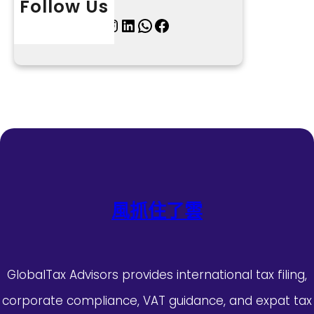
Follow Us
X
Instagram
LinkedIn
WhatsApp
Facebook
風抓住了雲
GlobalTax Advisors provides international tax filing,
corporate compliance, VAT guidance, and expat tax