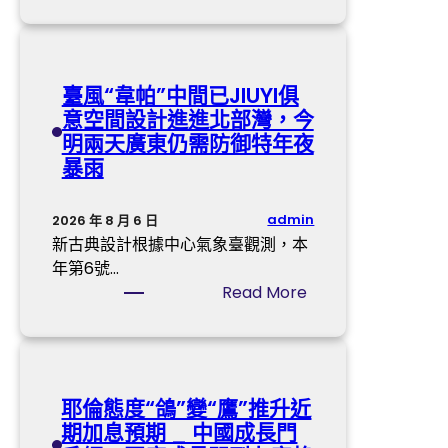
我
是
黨
員
臺風“韋帕”中間已JIUYI俱
·
意空間設計進進北部灣，今
森
明兩天廣東仍需防御特年夜
和
暴雨
診
所
健
admin
2026 年 8 月 6 日
檢
新古典設計根據中心氣象臺觀測，本
我
年第6號…
帶
:
Read More
頭
臺
風
“
韋
耶倫態度“鴿”變“鷹”推升近
帕
期加息預期 _ 中國成長門
”