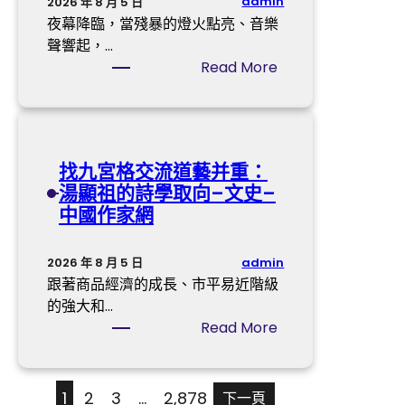
斯
admin
2026 年 8 月 5 日
：
德
夜幕降臨，當殘暴的燈火點亮、音樂
憶
汽
聲響起，…
首
車
:
Read More
戰
材
暑
新
料
期
冠
0
出
勉
0
游
找九宮格交流道藝并重：
砥
0
J
湯顯祖的詩學取向–文史–
礪
人
I
中國作家網
前
參
U
森
賽
Y
和
，
I
admin
2026 年 8 月 5 日
診
2
俱
跟著商品經濟的成長、市平易近階級
所
0
意
的強大和…
體
2
空
:
Read More
檢
5
間
找
行
年
設
九
廣
計
宮
1
2
3
…
2,878
下一頁