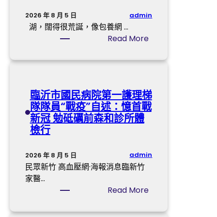
成
汽
神
長
車
杯
admin
2026 年 8 月 5 日
門
村
億
湖，闊得很荒誕，像包養網 …
到
平
嵐
:
Read More
九
易
辦
親
宮
近
公
愛
格
族
室
的
教
團
設
，
臨沂市國民病院第一護理梯
室
結
計
今
隊隊員“戰疫”自述：憶首戰
戶
澆
姆
晚
新冠 勉砥礪前森和診所體
筑
巴
我
檢行
幸
佩
來
福
：
走
“
苦
婚
admin
2026 年 8 月 5 日
桃
楚
好
民眾新竹 高血壓網·海報消息臨新竹
花
將
嗎
家醫…
源
持
台
:
Read More
”
續
包
臨
一
養
沂