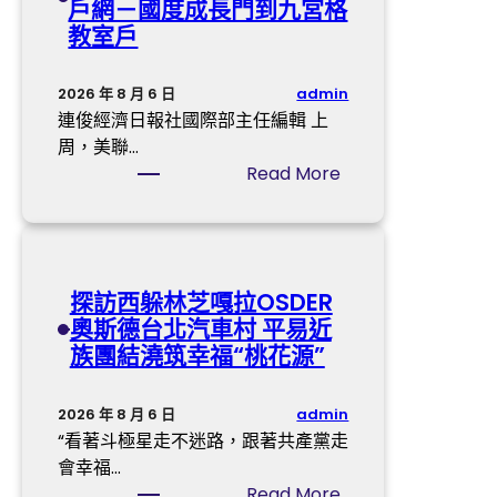
戶網－國度成長門到九宮格
中
教室戶
間
已
J
admin
2026 年 8 月 6 日
I
連俊經濟日報社國際部主任編輯 上
U
周，美聯…
Y
:
Read More
I
耶
俱
倫
意
態
空
度
探訪西躲林芝嘎拉OSDER
間
“
奧斯德台北汽車村 平易近
設
鴿
族團結澆筑幸福“桃花源”
計
”
進
變
進
“
admin
2026 年 8 月 6 日
北
鷹
“看著斗極星走不迷路，跟著共產黨走
部
”
會幸福…
灣
推
:
Read More