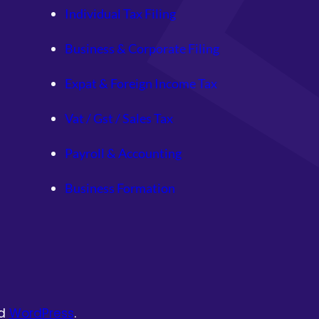
Individual Tax Filing
Business & Corporate Filing
Expat & Foreign Income Tax
Vat / Gst / Sales Tax
Payroll & Accounting
Business Formation
d
WordPress
.