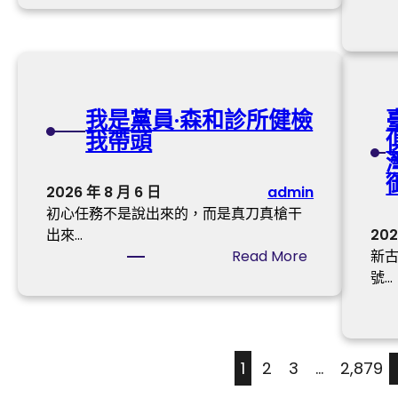
化
款
_
—
嬰
中
—
兒
國
以
紙
網
林
尿
找
我是黨員·森和診所健檢
褲
九
我帶頭
涉
宮
毒
格
事
2026 年 8 月 6 日
admin
連
務
初心任務不是說出來的，而是真刀真槍干
玉
中
出來…
202
家
國
:
Read More
新
書
造
我
號…
的
紙
是
記
學
黨
憶
會
員
書
：
·
寫
1
2
3
…
2,879
檢
森
為
測