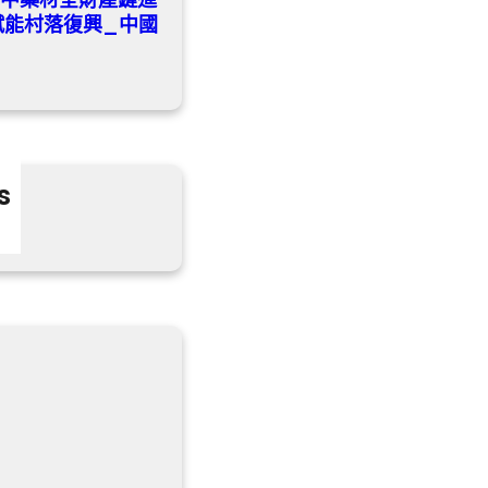
賦能村落復興_中國
s