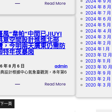
楚
2024 年 9 月
:
Read More
商
騷
2024 年 8 月
全
廓
，
2024 年 7 月
國
清
永
2024 年 6 月
政
雙
不
2024 年 5 月
協
方
凋
2024 年 4 月
臺風“韋帕”中間已JIUYI
查
未
落
2024 年 3 月
俱意空間設計進進北部
包
就
—
2024 年 2 月
灣，今明兩天廣東仍需防
養
商
—
2024 年 1 月
御特年夜暴雨
行
業
汨
2023 年 12 
情
條
羅
2023 年 11 月
委
款
6 年 8 月 6 日
admin
江
2023 年 10 
員
達
古典設計根據中心氣象臺觀測，本年第6
干
2023 年 9 月
、
成
的
2023 年 2 月
重
協
:
Read More
屈
2020 年 3 月
慶
議
臺
子
市
風
書
涪
“
院
下一頁
陵
韋
區