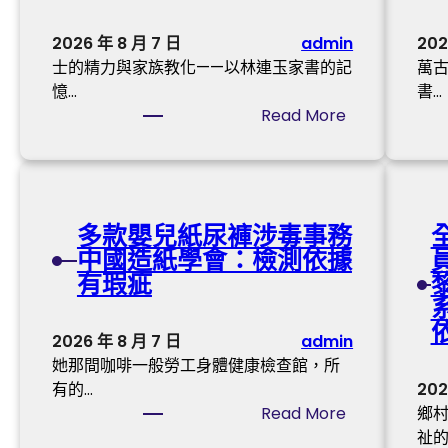
藥
p
材
2026 年 8 月 7 日
admin
202
p
全
士的精力與家族教化——以林連玉家書的記
萬古
掃
財
憶…
書…
興
產
:
Read More
演
鏈
【
員
進
陳
獎
級
進
查
國
包
多款嬰兒紙尿褲涉毒事務
】
養
中國造紙學會：檢測依據
士
網
有瑕疵
的
站
精
賦
力
2026 年 8 月 7 日
admin
能
與
她那間咖啡一般勞工身體健康檢查館，所
村
家
有的…
202
落
族
:
Read More
鄉
復
教
多
祉的
興