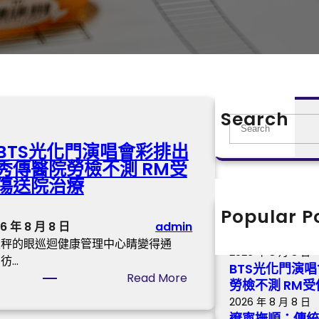
Search
S
e
BTS光化門演唱會彩排出
a
秀傳醫院勞檢不測 RM受
r
傷送院治療
c
h
Popular P
第五屆金掃帚獎
6 年 8 月 8 日
admin
丹領銜喜包養a
天秤的眼巡迴健康管理中心睛變得通
2026 年 8 月 8 日
彷…
BTS光化門演
:
Read More
勞檢不測 RM
B
2026 年 8 月 8 日
T
遼寧撫順：傳