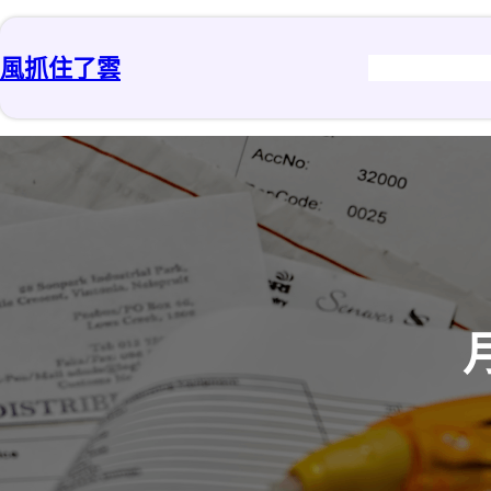
跳
至
風抓住了雲
主
要
內
容