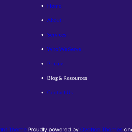
鄉
部
Home
村
灣
白
，
About
叟
今
“
明
Services
老
兩
有
天
Who We Serve
所
廣
依
東
Pricing
”
仍
_
需
Blog & Resources
中
防
國
御
Contact Us
網
特
年
夜
暴
雨
tant Theme
Proudly powered by
Ovation Themes
an