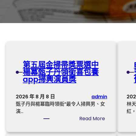
第五屆金掃帚獎票選中
楊冪甄子丹領銜喜包養
app掃興演員獎
2026 年 8 月 8 日
admin
202
甄子丹與楊冪臨時領銜“最令人掃興男、女
林
演…
紅，
:
Read More
第
五