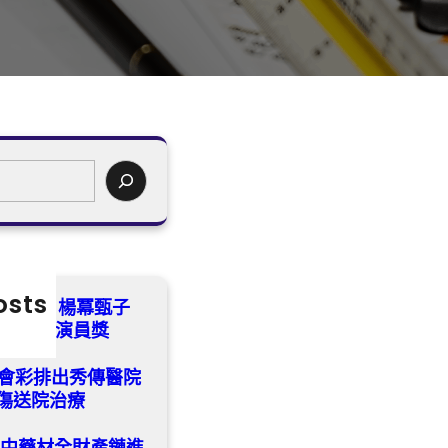
osts
票選中 楊冪甄子
pp掃興演員獎
唱會彩排出秀傳醫院
受傷送院治療
統中藥材全財產鏈進