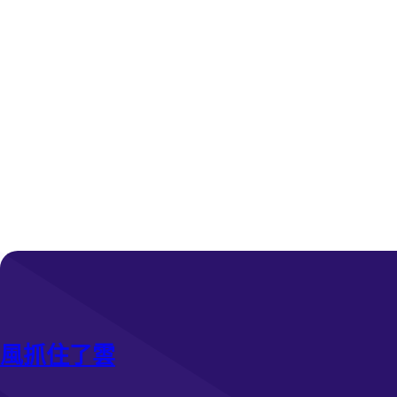
和
例
依
診
據
所
有
健
瑕
檢
疵
我
帶
頭
風抓住了雲