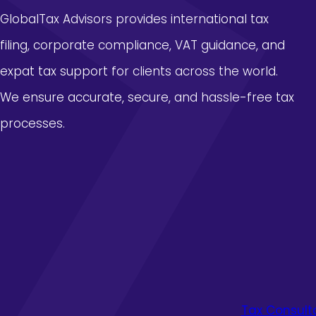
GlobalTax Advisors provides international tax
filing, corporate compliance, VAT guidance, and
expat tax support for clients across the world.
We ensure accurate, secure, and hassle-free tax
processes.
Tax Consul