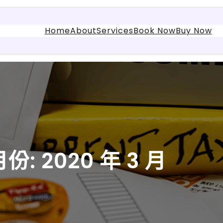
Home
About
Services
Book Now
Buy Now
月份:
2020 年 3 月