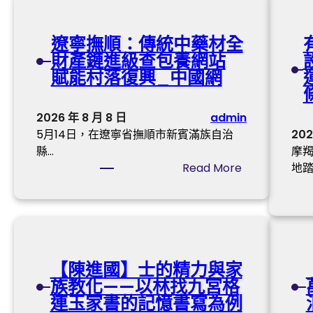
屆
金
遼寧撫順：傳統中藥材全
掃
財產鏈進級查包養網站
帚
賦能村落復興_中國網
獎
票
選
2026 年 8 月 8 日
admin
中
5月14日，在遼寧省撫順市新賓滿族自治
202
楊
縣…
摩
冪
:
Read More
地踏
甄
遼
子
寧
丹
撫
領
順
銜
：
喜
【陳進國】士的精力與家
傳
包
族教化——以林找九宮格
統
養
連玉家書的記憶書寫為例
中
a