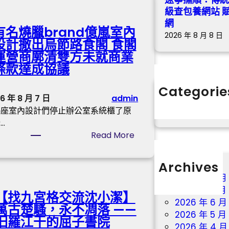
S
級查包養網站 
光
網
有名燒臘brand億嵐室內
化
2026 年 8 月 8 日
設計撤出烏節路食閣 食閣
門
運營商廓清雙方未就商業
演
條款達成協議
唱
會
Categorie
彩
6 年 8 月 7 日
admin
分數
排
羯座室內設計們停止辦公室系統櫃了原
出
…
秀
:
Read More
傳
有
醫
名
Archives
院
燒
2026 年 8 月
勞
臘
2026 年 7 月
檢
【找九宮格交流沈小潔】
b
2026 年 6 月
不
萬古楚騷，永不凋落 ——
r
2026 年 5 月
測
汨羅江干的屈子書院
a
2026 年 4 月
R