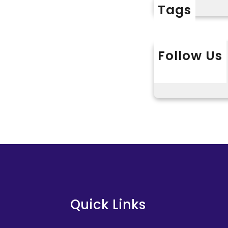
帕
Tags
委
”
書
中
記
間
黎
Follow Us
已
勇
J
X
Instagram
L
：
I
完
U
美
Y
鄉
I
村
俱
養
意
老
空
辦
間
事
設
系
計
統
進
Quick Links
，
進
讓
北