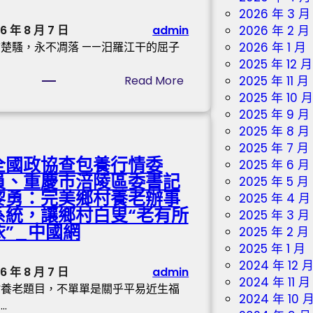
n
2026 年 3 月
M
d
6 年 8 月 7 日
admin
2026 年 2 月
受
億
楚騷，永不凋落 ——汨羅江干的屈子
2026 年 1 月
傷
嵐
2025 年 12 月
送
室
:
Read More
2025 年 11 月
院
內
【
2025 年 10 
治
設
找
2025 年 9 月
療
計
九
2025 年 8 月
撤
宮
2025 年 7 月
出
全國政協查包養行情委
格
2025 年 6 月
烏
員、重慶市涪陵區委書記
交
2025 年 5 月
節
黎勇：完美鄉村養老辦事
流
2025 年 4 月
路
系統，讓鄉村白叟“老有所
沈
2025 年 3 月
食
依”_中國網
小
2025 年 2 月
閣
潔
2025 年 1 月
食
】
2024 年 12 
6 年 8 月 7 日
admin
閣
萬
2024 年 11 月
村養老題目，不單單是關乎平易近生福
運
古
2024 年 10 
…
營