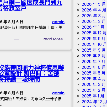
門戶網－國度成長門到九
健
2026 年 5 月
據
宮格教室戶
檢
2026 年 4 月
有
我
2026 年 3 月
瑕
帶
2026 年 2 月
6 年 8 月 6 日
admin
疵
頭
2026 年 1 月
經濟日報社國際部主任編輯 上周，美
2025 年 12 月
2025 年 11 月
:
Read More
2025 年 10 
耶
2025 年 9 月
倫
2025 年 8 月
態
2025 年 7 月
度
沒能帶回鼎力神杯億嵐辦
2025 年 6 月
“
公室設計 姆巴佩：苦楚
2025 年 5 月
鴿
將持續一段時間
2025 年 4 月
”
2025 年 3 月
變
2025 年 2 月
“
6 年 8 月 6 日
admin
2025 年 1 月
鷹
儀式開始！失敗者，將永遠久坐椅子推
2024 年 12 
”
…