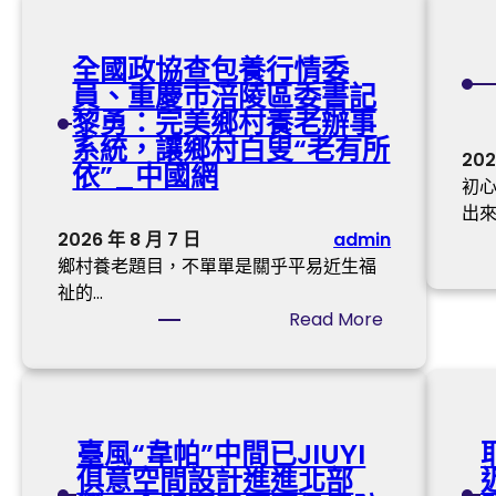
九
宮
全國政協查包養行情委
格
員、重慶市涪陵區委書記
交
黎勇：完美鄉村養老辦事
流
系統，讓鄉村白叟“老有所
沈
202
依”_中國網
小
初
潔
出來
】
2026 年 8 月 7 日
admin
萬
鄉村養老題目，不單單是關乎平易近生福
古
祉的…
楚
:
Read More
騷
全
，
國
永
政
不
協
凋
臺風“韋帕”中間已JIUYI
查
落
俱意空間設計進進北部
包
—