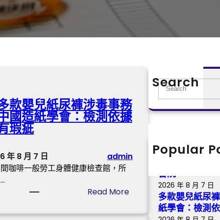
Search
S
e
多款嬰兒紙尿褲涉毒事務
a
中國造紙學會：檢測依據
r
有瑕疵
c
h
Popular P
【找九宮格交
6 年 8 月 7 日
admin
騷，永不凋落 
那間咖啡一般勞工身體健康檢查館，所
書院
…
2026 年 8 月 7 日
:
Read More
多款嬰兒紙尿褲
多
紙學會：檢測
款
2026 年 8 月 7 日