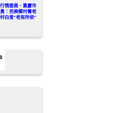
養行情委員、重慶市
黎勇：完美鄉村養老
村白叟“老有所依”
s