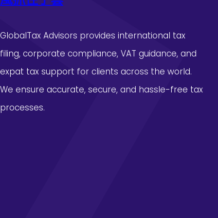
”
GlobalTax Advisors provides international tax
filing, corporate compliance, VAT guidance, and
expat tax support for clients across the world.
We ensure accurate, secure, and hassle-free tax
processes.