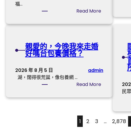
U
福…
美
Y
:
Read More
鄉
I
探
村
俱
訪
養
意
西
老
空
躲
辦
間
親愛的，今晚我來走婚
林
事
設
好嗎台包養價格？
芝
系
計
嘎
統
進
拉
，
2026 年 8 月 5 日
admin
進
O
讓
湖，闊得很荒誕，像包養網 …
北
S
鄉
:
Read More
202
部
D
村
親
民眾
灣
E
白
愛
，
R
叟
的
今
奧
“
，
明
斯
老
今
兩
1
2
3
…
2,878
德
有
晚
天
台
所