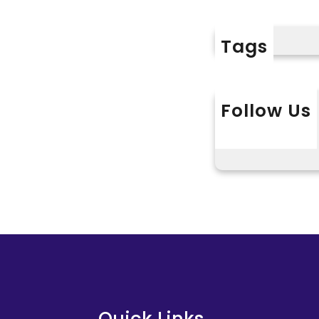
民
成
：
病
長
苦
院
門
Tags
楚
第
到
將
一
九
持
護
宮
續
Follow Us
理
格
一
梯
X
Instagram
L
教
段
隊
室
時
隊
戶
間
員
“
戰
疫
”
自
述
：
憶