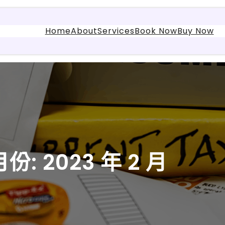
Home
About
Services
Book Now
Buy Now
月份:
2023 年 2 月