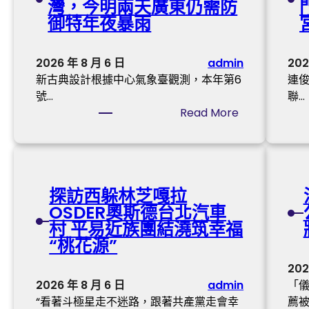
灣，今明兩天廣東仍需防
養
—
御特年夜暴雨
行
汨
情
羅
委
2026 年 8 月 6 日
admin
202
江
員
新古典設計根據中心氣象臺觀測，本年第6
連俊
干
、
號…
聯…
的
重
:
Read More
屈
慶
臺
子
市
風
書
涪
“
院
陵
韋
區
探訪西躲林芝嘎拉
帕
委
OSDER奧斯德台北汽車
”
書
村 平易近族團結澆筑幸福
中
記
“桃花源”
間
黎
已
202
勇
J
2026 年 8 月 6 日
admin
「
：
I
“看著斗極星走不迷路，跟著共產黨走會幸
薦被
完