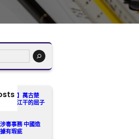
osts
流沈小潔】萬古楚
——汨羅江干的屈子
涉毒事務 中國造
依據有瑕疵