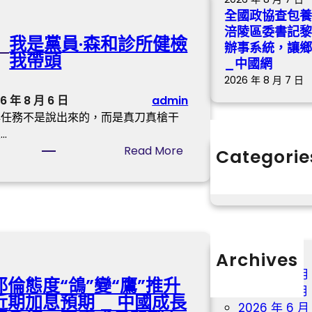
嬰
全國政協查包
兒
涪陵區委書記
我是黨員·森和診所健檢
紙
辦事系統，讓鄉
我帶頭
尿
_中國網
褲
2026 年 8 月 7 日
涉
6 年 8 月 6 日
admin
毒
心任務不是說出來的，而是真刀真槍干
事
…
務
:
Read More
Categorie
中
我
分數
國
是
造
黨
紙
員
學
·
會
森
Archives
：
和
2026 年 8 月
檢
耶倫態度“鴿”變“鷹”推升
診
2026 年 7 月
測
近期加息預期 _ 中國成長
所
2026 年 6 月
依