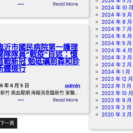
2024 年 11 月
推
:
Read More
2024 年 10 
升
沒
2024 年 9 月
近
能
2024 年 8 月
期
帶
2024 年 7 月
加
回
2024 年 6 月
息
鼎
2024 年 5 月
預
臨沂市國民病院第一護理
力
2024 年 4 月
期
梯隊隊員“戰疫”自述：憶
神
2024 年 3 月
_
首戰新冠 勉砥礪前森和診
杯
2024 年 2 月
中
所體檢行
億
2024 年 1 月
國
嵐
2023 年 12 
成
辦
6 年 8 月 5 日
admin
2023 年 11 月
長
公
新竹 高血壓網·海報消息臨新竹 家醫…
2023 年 10 
門
室
:
Read More
2023 年 9 月
戶
設
臨
2023 年 2 月
網
計
沂
2020 年 3 月
－
姆
市
國
下一頁
巴
國
度
佩