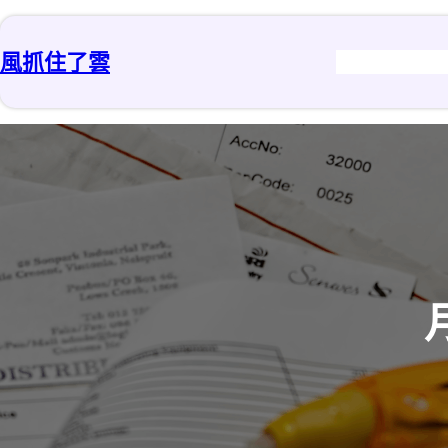
跳
至
風抓住了雲
主
要
內
容