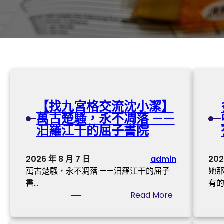
【找九宮格交流沈小潔】
萬古楚騷，永不凋落 ——
汨羅江干的屈子書院
2026 年 8 月 7 日
admin
202
萬古楚騷，永不凋落 ——汨羅江干的屈子
她
書…
有的
:
Read More
【
找