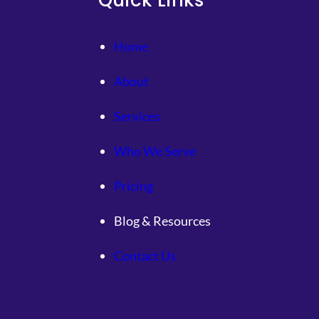
Quick Links
首
戰
新
Home
冠
勉
About
砥
礪
Services
前
森
Who We Serve
和
診
Pricing
所
體
Blog & Resources
檢
行
Contact Us