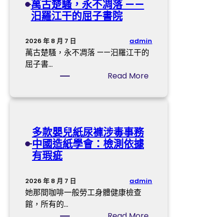
萬古楚騷，永不凋落 ——
烏
士
汨羅江干的屈子書院
節
的
路
精
食
力
admin
2026 年 8 月 7 日
閣
與
萬古楚騷，永不凋落 ——汨羅江干的
食
家
屈子書…
閣
族
:
Read More
運
教
【
營
化
找
商
—
九
廓
—
宮
多款嬰兒紙尿褲涉毒事務
清
以
格
中國造紙學會：檢測依據
雙
林
交
有瑕疵
方
找
流
未
九
沈
就
宮
小
admin
2026 年 8 月 7 日
商
格
潔
她那間咖啡一般勞工身體健康檢查
業
連
】
館，所有的…
條
玉
萬
:
Read More