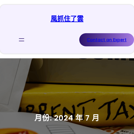
跳
至
風抓住了雲
主
要
內
容
Contact an Expert
月份:
2024 年 7 月