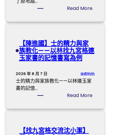
了原地踏…
:
Read More
有
名
燒
臘
【陳進國】士的精力與家
b
族教化——以林找九宮格連
r
玉家書的記憶書寫為例
a
n
d
admin
2026 年 8 月 7 日
億
士的精力與家族教化——以林連玉家
嵐
書的記憶…
室
:
Read More
內
【
設
陳
計
進
撤
國
【找九宮格交流沈小潔】
出
】