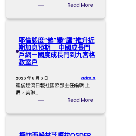
：
帶
:
Read More
完
頭
臺
美
風
鄉
“
村
韋
耶倫態度“鴿”變“鷹”推升近
養
帕
期加息預期 _ 中國成長門
老
”
戶網－國度成長門到九宮格
辦
中
教室戶
事
間
系
已
統
J
admin
2026 年 8 月 6 日
，
I
連俊經濟日報社國際部主任編輯 上
讓
U
周，美聯…
鄉
Y
:
Read More
村
I
耶
白
俱
倫
叟
意
態
“
空
度
探訪西躲林芝嘎拉OSDER
老
間