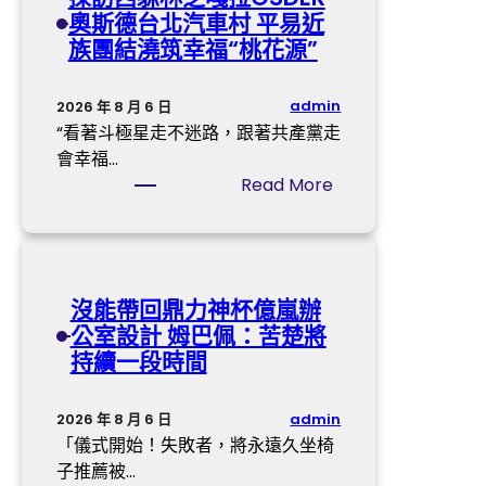
“
奧斯德台北汽車村 平易近
有
設
鴿
族團結澆筑幸福“桃花源”
所
計
”
依
進
變
”
進
“
admin
2026 年 8 月 6 日
_
北
鷹
“看著斗極星走不迷路，跟著共產黨走
中
部
”
會幸福…
國
灣
推
:
Read More
網
，
升
探
今
近
訪
明
期
西
兩
加
躲
沒能帶回鼎力神杯億嵐辦
天
息
林
公室設計 姆巴佩：苦楚將
廣
預
芝
持續一段時間
東
期
嘎
仍
_
拉
需
中
O
admin
2026 年 8 月 6 日
防
國
S
「儀式開始！失敗者，將永遠久坐椅
御
成
D
子推薦被…