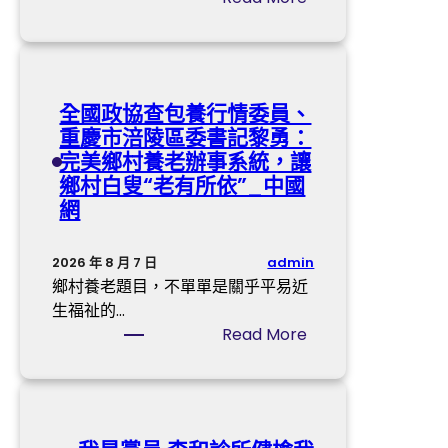
款
家
古
多
達
書
楚
款
成
的
騷
嬰
協
記
，
兒
全國政協查包養行情委員、
議
憶
永
紙
重慶市涪陵區委書記黎勇：
書
不
尿
完美鄉村養老辦事系統，讓
寫
凋
褲
鄉村白叟“老有所依”_中國
為
落
涉
網
例
—
毒
—
事
汨
務
admin
2026 年 8 月 7 日
羅
中
鄉村養老題目，不單單是關乎平易近
江
國
生福祉的…
干
造
:
Read More
的
紙
全
屈
學
國
子
會
政
書
：
協