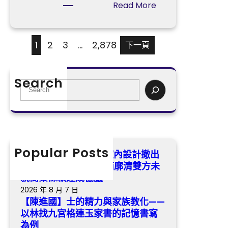
特
長
E
:
Read More
年
門
R
沒
夜
戶
奧
能
暴
網
斯
帶
1
2
3
…
2,878
下一頁
雨
－
德
回
國
台
鼎
度
北
力
Search
S
成
汽
神
e
長
車
杯
a
門
村
億
r
到
平
嵐
c
九
易
辦
h
Popular Posts
宮
近
公
有名燒臘brand億嵐室內設計撤出
格
族
室
烏節路食閣 食閣運營商廓清雙方未
教
團
設
就商業條款達成協議
室
結
計
2026 年 8 月 7 日
戶
澆
姆
【陳進國】士的精力與家族教化——
筑
巴
以林找九宮格連玉家書的記憶書寫
幸
為例
佩