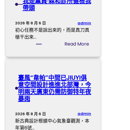
我是黨員·森和診所健檢我
院
檢
查
帶頭
測
包
依
養
據
行
admin
2026 年 8 月 6 日
有
情
初心任務不是說出來的，而是真刀真
瑕
委
槍干出來…
疵
員
:
Read More
、
我
重
是
慶
黨
市
員
臺風“韋帕”中間已JIUYI俱
涪
·
意空間設計進進北部灣，今
陵
森
明兩天廣東仍需防御特年夜
區
和
暴雨
委
診
書
所
記
健
admin
2026 年 8 月 6 日
黎
檢
新古典設計根據中心氣象臺觀測，本
勇
我
年第6號…