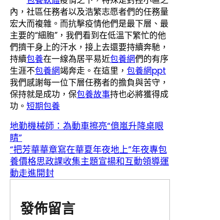
內，社區任務者以及浩繁志愿者們的任務量
宏大而複雜。而抗擊疫情他們是最下層、最
主要的“細胞”，我們看到在低溫下繁忙的他
們擠干身上的汗水，接上去還要持續奔馳，
持續
包養
在一線為居平易近
包養網
們的有序
生涯不
包養網
竭奔走。在這里，
包養網ppt
我們感謝每一位下層任務者的擔負與苦守，
保持就是成功，保
包養故事
持也必將獲得成
功。
短期包養
地勤機械師：為動車擦亮“億嵐升降桌眼
睛”
“把芳華華章寫在華夏年夜地上”年夜專包
養價格思政課收集主題宣揚和互動領導運
動走進開封
發佈留言