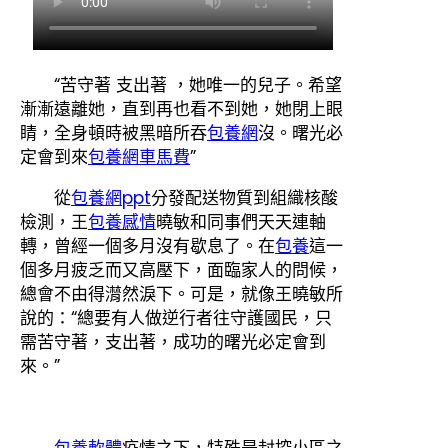
“苦守著 支出著 ，她唯一的兒子。希望
漸漸遠離她，直到再也看不到她，她閉上眼
睛，全身頓時被黑暗所吞
包養網
沒。曙光必
定會到來
包養網車馬費
”
從
包養網ppt
分發配送物質到組織核酸
檢測，王
包養感情
曉敏和同事們天天連軸
轉，曾經一個多月沒有歇息了。在
包養
這一
個多月疲乏而又高壓下，面臨家人的問候，
總會不由得潸然淚下。可是，就像王曉敏所
說的：“總要有人做逆行者往守護國民，只
需苦守著，支出著，成功的曙光必定會到
來。”
包養軟體
疫情之下，特殊是封控小區之