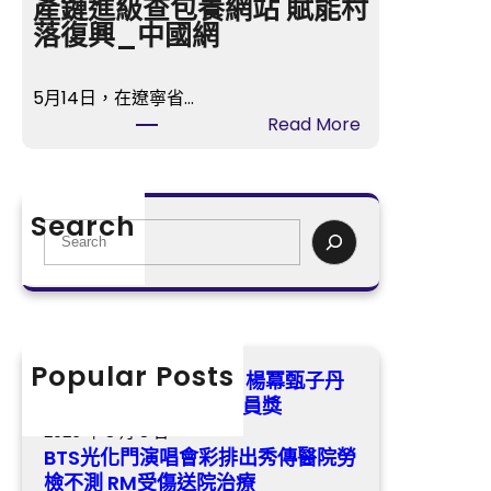
光
產鏈進級查包養網站 賦能村
甄
化
落復興_中國網
子
門
丹
演
領
5月14日，在遼寧省…
唱
銜
:
Read More
會
喜
遼
彩
包
寧
排
養
撫
出
Search
a
順
S
秀
p
：
e
傳
p
傳
a
醫
掃
統
r
院
興
中
c
勞
演
藥
h
Popular Posts
檢
第五屆金掃帚獎票選中 楊冪甄子丹
員
材
不
領銜喜包養app掃興演員獎
獎
全
測
2026 年 8 月 8 日
財
R
BTS光化門演唱會彩排出秀傳醫院勞
產
M
檢不測 RM受傷送院治療