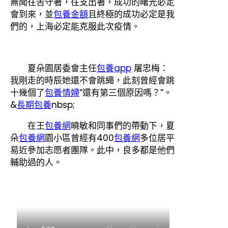
無聞往苦守著，往支出著，成功的曙光必定
會到來，並
包養金額
且終極的成功必定是我
們的，上海必定能克服此次疫情。
夏朵園居委會主任
包養app
屠忠梅：
我剛走的時辰她還不會跳繩，此刻曾經會跳
十幾個了
包養情婦
“還有第三個原因嗎？”。
&
長期包養
nbsp;
在王
包養網
曉敏和同事們的帶動下，夏
朵
包養網
園小區曾經有400
包養網
多位居平
易近參加志愿者團隊。此中，良多都是他們
輔助過的人。