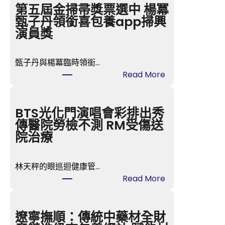
第五屆金掃帚獎票選中 楊冪
甄子丹領銜喜包養app掃興
演員獎
甄子丹與楊冪臨時領銜…
:
Read More
第
五
屆
BTS光化門演唱會彩排出秀
金
傳醫院勞檢不測 RM受傷送
掃
院治療
帚
獎
林天秤的眼巡迴健康管…
票
:
Read More
選
B
中
T
楊
S
遼寧撫順：傳統中藥材全財
冪