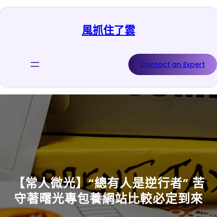
跳
至
風抓住了雲
主
要
內
容
Contact an Expert
【常人微光】“總有人是逆行者” 苦
守著曙光專包養網站比較必定到來