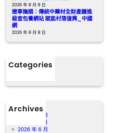
鏈
受
2026 年 8 月 8 日
進
傷
遼寧撫順：傳統中藥材全財產鏈進
級
送
級查包養網站 賦能村落復興_中國
查
院
網
包
治
2026 年 8 月 8 日
養
療
網
站
賦
Categories
能
分數
村
落
復
興
_
中
Archives
國
2026 年 8 月
網
2026 年 7 月
2026 年 6 月