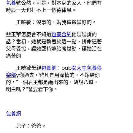
包養
號公然。可是，對本身的家人，他們有
時辰一天也打不上一個德律風。
王曉敏：沒事的，媽我這邊蠻好的。
藍玉華怎麼會不知道
包養合約
他媽媽說的
話？當初，她就是執著於這一點，拼命逼著
父母妥協，讓她堅持嫁給席世勳，讓她活在
痛苦的
王曉敏母親
包養網
：bab
女大生包養俱
樂部
y你過去，爸凡是用深情的，不嫁給你
的。”一個君主都是編出來的，胡說八道，
明白嗎？”爸要看下你。
包養網
兒子：爸爸。