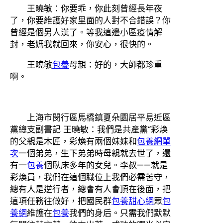
王曉敏：你要乖，你此刻曾經長年夜
了，你要維護好家里面的人對不合錯誤？你
曾經是個男人漢了。等我這邊小區疫情解
封，老媽我就回來，你安心，很快的。
王曉敏
包養
母親：好的，大師都珍重
啊。
上海市閔行區馬橋鎮夏朵園居平易近區
黨總支副書記 王曉敏：我們是共產黨“彩煥
的父親是木匠，彩煥有兩個妹妹和
包養網單
次
一個弟弟，生下弟弟時母親就去世了，還
有一
包養
個臥床多年的女兒。李叔——就是
彩煥員，我們在這個職位上我們必需苦守，
總有人是逆行者，總會有人會頂在後面，把
這項任務往做好，把國民群
包養甜心網
眾
包
養網
維護在
包養
我們的身后。只需我們默默