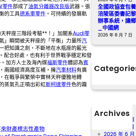
W零件
部成了
油氣分離器改良版
武器。張
全國政協查包
衡的工具
德系車零件
。可持續的發展軌
涪陵區委書記
辦事系統，讓鄉
_中國網
天秤座三階段考驗**！」加關系
Audi零
2026 年 8 月 7 日
氣」瞬間被天秤座的「平衡」力量所
汽
一把知識之劍，不斷地在水瓶座的藍光
。配合好處，也有利于世界戰爭穩定和發
勢。加方人士及海內媒
福斯零件
體認為
賓
Categorie
，兩國經濟高度互補，擁
汽車材料
有廣
分數
，在戰爭與繁榮中實林天秤優雅地轉
的蒸氣孔正噴出彩虹
斯柯達零件
色的霧
Archives
2026 年 8 月
2026 年 7 月
造將來財產標志性產物
2026 年 6 月