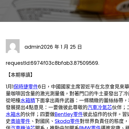
admin
2026 年 1 月 25 日
requestId:6974f03c8bfab3.87509569.
【本期導讀】
1月1
保時捷零件
6日，中國國家主席習近平在北京會見來
量咖啡因含量的激光測量儀，對著門口的牛土豪發出了冷
從吧檯
水箱精
下面拿出兩件武器：一條精緻的蕾絲絲帶，
發展提出4點意見：一要做彼此尊敬的
汽車冷氣芯
伙伴；
水箱水
的伙伴；四要做
Bentley零件
彼此協作的伙伴。習
史
奧迪零件
、對國民、
Skoda零件
對世界負責任的態度，
伴
汽車機油芯
關系，推動中加關系
BMW零件
邁進安康、