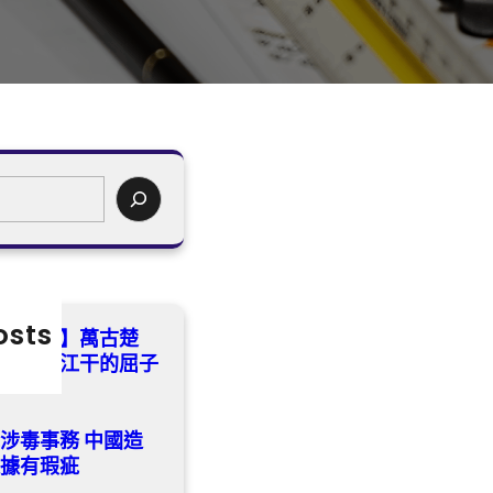
osts
流沈小潔】萬古楚
——汨羅江干的屈子
涉毒事務 中國造
依據有瑕疵