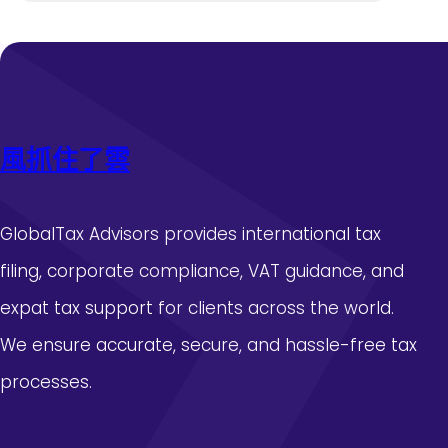
全
】
國
萬
政
古
協
楚
查
騷
包
，
養
風抓住了雲
永
行
不
情
凋
委
落
GlobalTax Advisors provides international tax
員
—
、
filing, corporate compliance, VAT guidance, and
—
重
汨
expat tax support for clients across the world.
慶
羅
市
We ensure accurate, secure, and hassle-free tax
江
涪
干
processes.
陵
的
區
屈
委
子