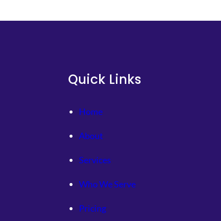
中
國
造
紙
學
會
Quick Links
：
檢
測
Home
依
據
About
有
瑕
疵
Services
Who We Serve
Pricing