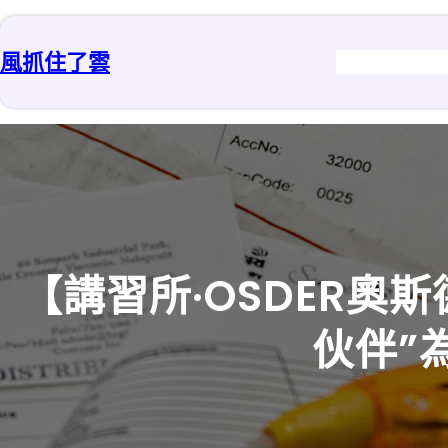
跳
至
風抓住了雲
主
要
內
容
【講習所·OSDER奧
伙伴”