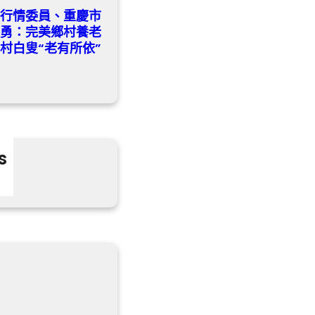
養行情委員、重慶市
黎勇：完美鄉村養老
村白叟“老有所依”
s