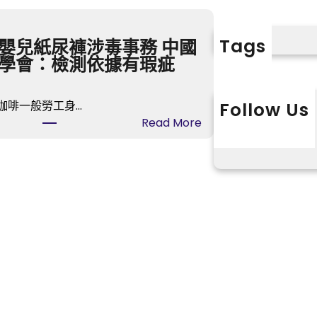
Tags
嬰兒紙尿褲涉毒事務 中國
學會：檢測依據有瑕疵
咖啡一般勞工身…
Follow Us
:
Read More
X
Instagram
L
多
款
嬰
兒
紙
尿
褲
涉
毒
事
務