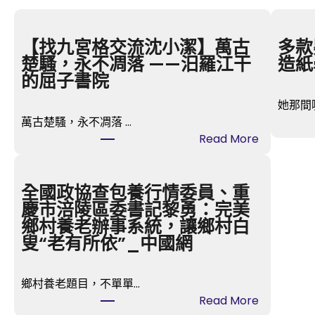
【找九宮格交流沈小潔】萬古
多款
楚騷，永不凋落 ——汨羅江干
造紙
的屈子書院
她那間
萬古楚騷，永不凋落 …
:
Read More
【
找
九
全國政協查包養行情委員、重
宮
慶市涪陵區委書記黎勇：完美
格
鄉村養老辦事系統，讓鄉村白
交
叟“老有所依”_中國網
流
沈
鄉村養老題目，不單單…
小
:
Read More
潔