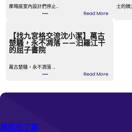
摩羯座室內設計們停止…
士的精
:
Read More
有
名
燒
【找九宮格交流沈小潔】萬古
臘
楚騷，永不凋落 ——汨羅江干
b
的屈子書院
r
a
萬古楚騷，永不凋落 …
n
:
Read More
d
【
億
找
嵐
九
室
宮
內
格
設
交
計
流
風抓住了雲
撤
沈