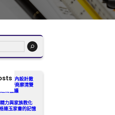
osts
nd億嵐室內設計撤
食閣運營商廓清雙
款達成協議
的精力與家族教化
格連玉家書的記憶