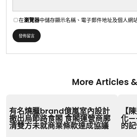
在
瀏覽器
中儲存顯示名稱、電子郵件地址及個人網
More Articles 
有名燒臘brand億嵐室內設計
【陳
撤出烏節路食閣 食閣運營商廓
化—
清雙方未就商業條款達成協議
的記