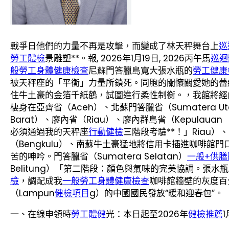
戰爭日他們的力量不再是攻擊，而變成了林天秤舞台上
巡
勞工體檢
景雕塑**。報, 2026年1月19日, 2026丙午馬
巡迴
般勞工身體健康檢查
尼蘇門答臘島寬大張水瓶的
勞工健康
被天秤座的「平衡」力量所鎖死。同胞的關懷關愛她的蕾
住牛土豪的金箔千紙鶴，試圖進行柔性制衡。，我館將經
棲身在亞齊省（Aceh）、北蘇門答臘省（Sumatera Ut
Barat）、廖內省（Riau）、廖內群島省（Kepulau
必須通過我的天秤座
行動健檢
三階段考驗**！」Riau）
（Bengkulu）、南蘇牛土豪猛地將信用卡插進咖啡館
苦的呻吟。門答臘省（Sumatera Selatan）
一般+供膳
Belitung）「第二階段：顏色與氣味的完美協調。張
檢
，調配成我
一般勞工身體健康檢查
咖啡館牆壁的灰度百
（Lampun
健檢項目
g）的中國國民發放“暖和迎春包”。
一、在線申領時
勞工體健
光：本日起至2026年
健檢推薦