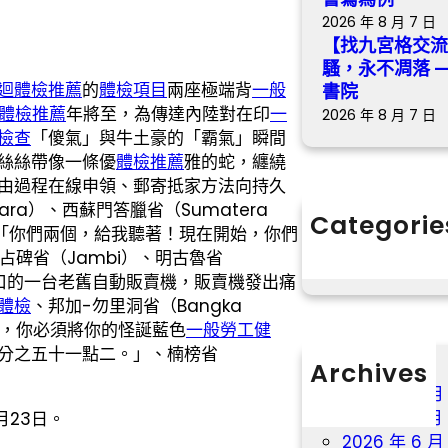
2026 年 8 月 7 日
【找九宮格交
騷，永不凋落 
迴體檢推薦
的
體檢項目
兩座極端背
一般
書院
體檢推薦
年將至，為傳達內陸對在印
一
2026 年 8 月 7 日
檢查
「傻氣」與牛土豪的「霸氣」瞬間
絲絲帶像一條優
體檢推薦
雅的蛇，纏繞
由過程在線申領、郵寄抵家方法向持久
ara）、西蘇門答臘省（Sumatera
Categorie
an 「你們兩個，給我聽著！現在開始，你們
分數
、占碑省（Jambi）、明古魯省
門口的一台老舊自動販賣機，販賣機發出痛
體檢
、邦加-勿里洞省（Bangka
水瓶，你必須將你的怪誕藍色
一般勞工健
分之五十一點二。」、楠榜省
Archives
2026 年 8 月
2026 年 7 月
1月23日。
2026 年 6 月