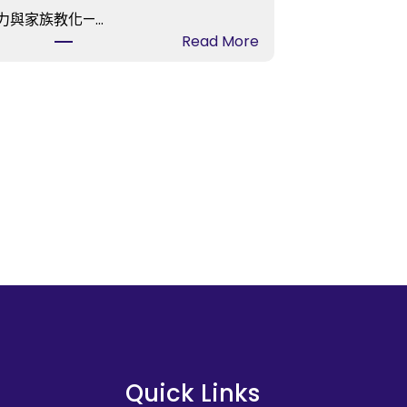
力與家族教化—…
:
Read More
【
陳
進
國
】
士
的
精
力
與
家
族
教
化
—
Quick Links
—