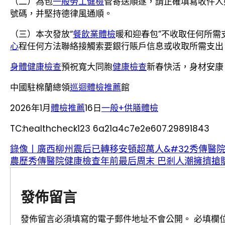
（二）為包
一般勞工健檢
管寄送順遂，請正確填寫收件人
號碼，并堅持德律風通順。
（三）本次發放“
餐飲業體檢
暖和迎春包”不收取任何所需
心
程任何方法聯絡接觸索要銀行賬戶信息或收取所需支出
身體健康檢查
預祝寬大同胞
健康檢查
新春快活，身材安康
中國駐棉蘭總領
巡迴體檢推薦
館
2026年1月
體檢推薦
16日
一般+供膳體檢
TC:healthcheck123 6a21a4c7e2e607.29891843
錄像丨廣西柳州震后已轉移安頓超萬人&#32秀傳醫院
農歷秀傳醫院健康檢查年前最后周末 巴剎人潮擁擠搶
發佈留言
發佈留言必須填寫的電子郵件地址不會公開。
必填欄