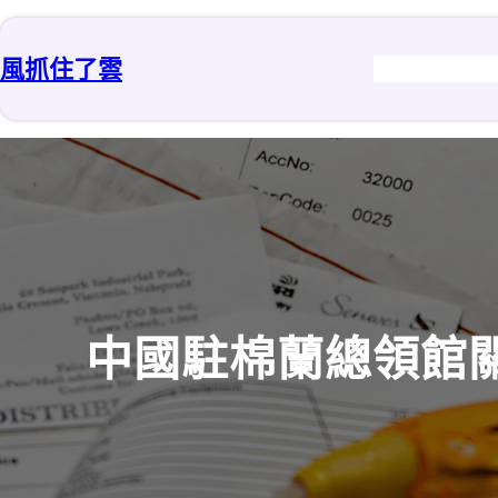
跳
至
風抓住了雲
主
要
內
容
中國駐棉蘭總領館關