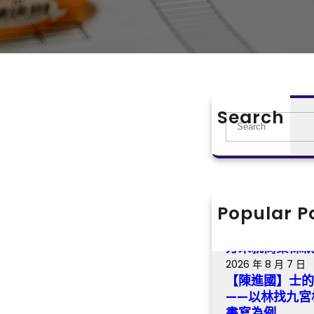
Search
S
e
a
r
c
h
Popular P
有名燒臘bra
出烏節路食閣 
方未就商業條
2026 年 8 月 7 日
【陳進國】士
——以林找九宮
書寫為例