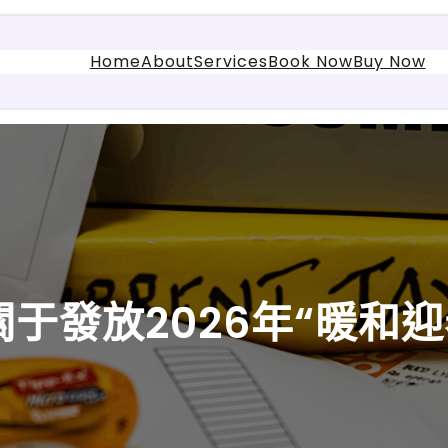
Home
About
Services
Book Now
Buy Now
于發放2026年“暖和迎