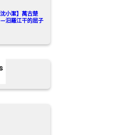
流沈小潔】萬古楚
——汨羅江干的屈子
s