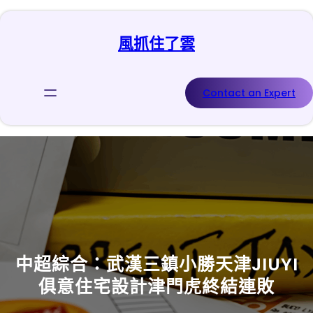
跳
至
風抓住了雲
主
要
內
容
Contact an Expert
中超綜合：武漢三鎮小勝天津JIUYI
俱意住宅設計津門虎終結連敗