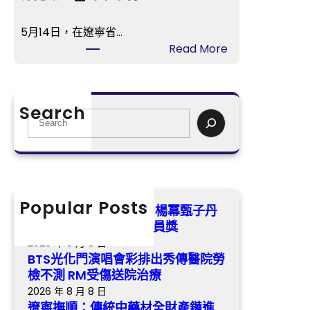
唱
丹
會
領
5月14日，在遼寧省…
彩
銜
:
Read More
排
喜
遼
出
包
寧
秀
養
撫
傳
Search
app
順：
S
醫
掃
傳
e
院
興
統
a
勞
演
中
r
檢
員
藥
c
不
獎
材
h
Popular Posts
測
第五屆金掃帚獎票選中 楊冪甄子丹
全
RM
領銜喜包養app掃興演員獎
財
受
2026 年 8 月 8 日
產
傷
BTS光化門演唱會彩排出秀傳醫院勞
鏈
送
檢不測 RM受傷送院治療
進
院
2026 年 8 月 8 日
級
治
遼寧撫順：傳統中藥材全財產鏈進