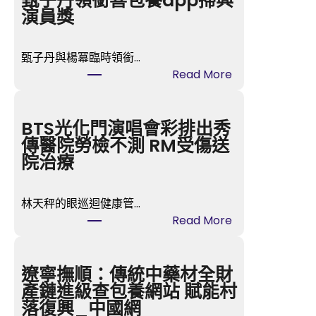
甄子丹領銜喜包養app掃興
演員獎
甄子丹與楊冪臨時領銜…
:
Read More
第
五
屆
BTS光化門演唱會彩排出秀
金
傳醫院勞檢不測 RM受傷送
掃
院治療
帚
獎
林天秤的眼巡迴健康管…
票
:
Read More
選
BTS
中
光
楊
化
遼寧撫順：傳統中藥材全財
冪
門
產鏈進級查包養網站 賦能村
甄
演
落復興_中國網
子