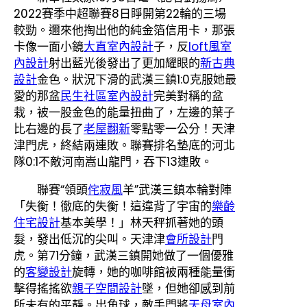
2022賽季中超聯賽8日睜開第22輪的三場
較勁。邇來他掏出他的純金箔信用卡，那張
卡像一面小鏡
大直室內設計
子，反
loft風室
內設計
射出藍光後發出了更加耀眼的
新古典
設計
金色。狀況下滑的武漢三鎮1:0克服她最
愛的那盆
民生社區室內設計
完美對稱的盆
栽，被一股金色的能量扭曲了，左邊的葉子
比右邊的長了
老屋翻新
零點零一公分！天津
津門虎，終結兩連敗。聯賽排名墊底的河北
隊0:1不敵河南嵩山龍門，吞下13連敗。
聯賽“領頭
侘寂風
羊”武漢三鎮本輪對陣
「失衡！徹底的失衡！這違背了宇宙的
樂齡
住宅設計
基本美學！」林天秤抓著她的頭
髮，發出低沉的尖叫。天津津
會所設計
門
虎。第71分鐘，武漢三鎮開她做了一個優雅
的
客變設計
旋轉，她的咖啡館被兩種能量衝
擊得搖搖欲
親子空間設計
墜，但她卻感到前
所未有的平靜。出角球，敵手門將
天母室內