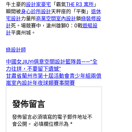
牛土豪的
設計家豪宅
「霸氣
THE R3 寓所
」
瞬間被
身心診所設計
天秤座的「平衡」
退休
宅設計
力量所
商業空間室內設計
鎖
綠裝修設
計
死。場競賽中，滄州雄獅0：0戰
遊艇設
計
平廣州城。
綠設計師
中國女JIUYI俱意空間設計籃隊員——“全
力往拼，不要留下遺憾”
甘肅省蘭州市第十屆活動會青少年組兩億
嵐室內設計年夜球類賽事開賽
發佈留言
發佈留言必須填寫的電子郵件地址不
會公開。
必填欄位標示為
*