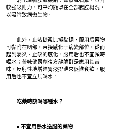
較強吸附力，可平均籠罩在全部腸腔概況，
以吸附致病微生物。
此外，止咳糖漿比擬黏稠，服用后藥物
可黏附在咽部，直接感化于病變部位，從而
起到消炎、止咳的感化，服用后也不宜頓時
喝水；苦味健胃劑復方龍膽酊是應用其苦
味，反射性地增進胃液排泄來促進食欲，服
用后也不宜立馬喝水。
吃藥時該喝哪種水？
● 不宜用熱水送服的藥物