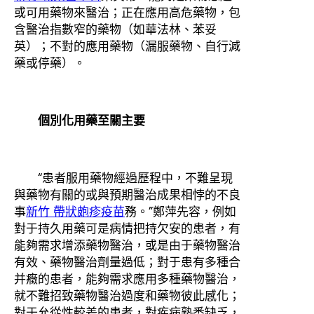
或可用藥物來醫治；正在應用高危藥物，包
含醫治指數窄的藥物（如華法林、苯妥
英）；不對的應用藥物（漏服藥物、自行減
藥或停藥）。
個別化用藥至關主要
“患者服用藥物經過歷程中，不難呈現
與藥物有關的或與預期醫治成果相悖的不良
事
新竹 帶狀皰疹疫苗
務。”鄭萍先容，例如
對于持久用藥可是病情把持欠安的患者，有
能夠需求增添藥物醫治，或是由于藥物醫治
有效、藥物醫治劑量過低；對于患有多種合
并癥的患者，能夠需求應用多種藥物醫治，
就不難招致藥物醫治過度和藥物彼此感化；
對于允從性較差的患者，對疾病熟悉缺乏，