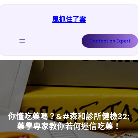
跳
至
風抓住了雲
主
要
內
容
Contact an Expert
你懂吃藥嗎？&#森和診所健檢32;
藥學專家教你若何迷信吃藥！