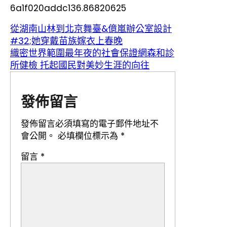
6a1f020addc136.86820625
從湖南山林到北京舞臺&億嵐辦公室設計
#32;她穿戴苗族嫁衣上春晚
織密世界範圍最年夜的社會保證網森和診
所健檢 托起國民對美妙生涯的向往
發佈留言
發佈留言必須填寫的電子郵件地址不
會公開。
必填欄位標示為
*
留言
*