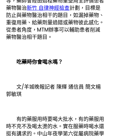
等，藥師會經由過程藥物重整周全評價患者
藥物醫治
新竹 自律神經檢查
計劃，目標是
防止與藥物醫治相干的題目，如漏掉藥物、
重復用藥、給藥劑量過錯或藥物彼此感化。
從患者角度，MTM辦事可以輔助患者削減
藥物醫治相干題目。
吃藥時你會喝水嗎？
文/羊城晚報記者 陳輝 通信員 簡文楊
郭敏琪
有的藥服用時要喝大批水，有的藥服用
時不克不及喝太燙的水。實在服藥時喝水還
挺有講求的。中山年夜學第六從屬病院藥學