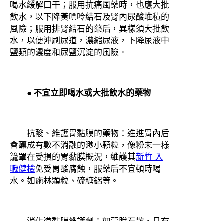
喝水緩解口干；服用抗痛風藥時，也應大批
飲水，以下降黃嘌呤結石及腎內尿酸堆積的
風險；服用排腎結石的藥后，異樣須大批飲
水，以便沖刷尿道，濃縮尿液，下降尿液中
鹽類的濃度和尿鹽沉淀的風險。
● 不宜立即喝水或大批飲水的藥物
抗酸、維護胃黏膜的藥物：進進胃內后
會釀成有數不消融的渺小顆粒，像粉末一樣
籠罩在受損的胃黏膜概況，維護其
新竹 入
職健檢
免受胃酸腐蝕，服藥后不宜頓時喝
水。如施林顆粒、硫糖鋁等。
消化道黏膜維護劑：如蒙脫石散，具有