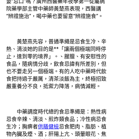
要“忌口”嗎？廣州西醫藥年夜學第一從屬病
院藥學部主管中藥師黃楚燕表現，西醫講
“辨證施治”，喝中藥也要留意“辨證施食”。
黃楚燕先容，普通準繩是忌食生冷、辛
熱、清淡她的目的是**「讓兩個極端同時停
止，達到零的境界」。、腥膻、有安慰性的
食品，隨病情分歧，飲食忌諱有所差別，但
也不要走另一個極端。有的人吃中藥時代飲
食把持過于嚴厲，清茶淡飯為主，終極招致
嚴重養分不良，抵禦力降落，病情減輕。
中藥調度時代總的食忌準繩是：熱性病
忌食辛辣、清淡、煎炸類食品；冷性病忌食
生冷；胸痹者
供膳健檢
忌食肥肉、脂肪、植
物內臟及煙、酒；肝陽上亢、頭暈眼花、焦