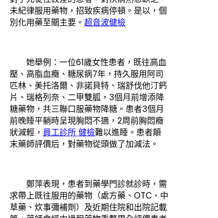
未紀律服用藥物，招致疾病停頓。是以，個
別化用藥至關主要。
超音波健檢
她舉例：一位61歲女性患者，既往高血
壓、高脂血癥、糖尿病7年，持久服用阿司
匹林、美托洛爾、非諾貝特、瑞舒伐他汀鈣
片、瑞格列奈、二甲雙胍，3個月前增添降
糖藥物，共三聯口服藥物降糖。患者3個月
前晚睡平躺時呈現胸悶不適，2周前胸悶癥
狀減輕，
員工診所 健檢
難以進睡。患者顛
末藥師評價后，對藥物從頭做了加減法。
鄭萍表現，患者到藥學門診就診時，需
求帶上既往服用的藥物（處方藥、OTC、中
草藥、炊事彌補劑）及近期住院和出院記載