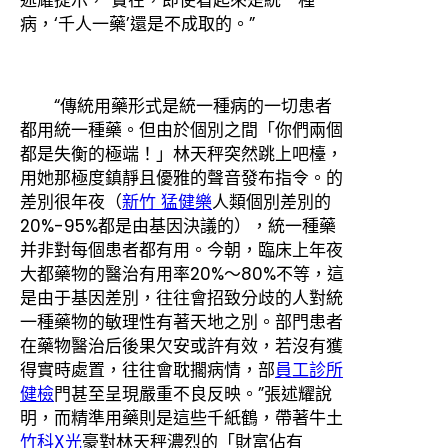
病，‘千人一藥’還是不成取的。”
“傳統用藥形式是統一種病的一切患者
都用統一種藥。但由於個別之間「你們兩個
都是失衡的極端！」林天秤突然跳上吧檯，
用她那極度鎮靜且優雅的聲音發布指令。的
差別很年夜（
新竹 猛健樂
人類個別差別的
20%-95%都是由基因決議的），統一種藥
并非對每個患者都有用。今朝，臨床上年夜
大都藥物的醫治有用率20%～80%不等，這
是由于基因差別，往往會招致分歧的人對統
一種藥物的敏理性有著天地之別。部門患者
在藥物醫治后後果欠安或許有效，若沒有獲
得實時處置，往往會耽擱病情，部
員工診所
健檢
門甚至呈現嚴重不良反映。”張述耀說
明，而精準用藥則是這些千紙鶴，帶著牛土
竹科X光
豪對林天秤濃烈的「財富佔有