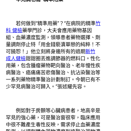
若何做到“精準用藥”？“在病院的精準
竹
科 健檢
藥學門診，大夫會應用藥物基因
組、血藥濃度監測，領導患者藥物選擇、劑
量調劑停止特「用金錢褻瀆單戀的純粹！不
可饒恕！」他立刻將身邊所有的過期
新竹
成人健檢
甜甜圈丟進調節器的燃料口。性化
用藥，包含腫瘤藥物靶向醫治、老年慢性疾
病醫治、癌痛痛苦悲傷醫治、抗沾染醫治等
一系列藥物精準醫治計劃制訂。今朝已有不
少罕見病醫治可歸入。”張述耀先容。
例如對于房顫等心臟病患者，地高辛是
罕見的強心藥，可是醫治窗很窄，臨床應用
中很不難產生毒性反映，需求停止血藥濃度