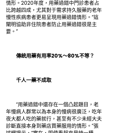
情形。2020年度，用藥過錯中門診患者占
比跨越四成，尤其對于需求持久服藥的老年
慢性疾病患者更易呈現用藥過錯情形。“這
闡明協助非住院患者防止用藥過錯很是主
要。”
傳統用藥有用率20%～80%不等？
千人一藥不成取
“用藥過錯中還存在一個凸起題目，老
年慢病人群常以為本身的慢病很廣泛，吃年
夜大都人吃的藥就行，甚至有不少未經大夫
診斷直接本身到藥店買藥服用的情形。”張
述耀提示，“實在，即使看起來是統一種