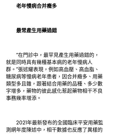
老年慢病合并癥多
最常產生用藥過錯
“在門診中，最罕見產生用藥過錯的，
就是同時具有幾種基本病的老年慢病人
群。”張述耀表現，例如高血壓、高血脂、
糖尿病等慢病老年患者，因合并癥多、用藥
類型多且雜，跟著結合用藥的品種、多少數
字增多，藥物的彼此感化惹起藥物相干不良
事務幾率增添。
2021年最新發布的全國臨床平安用藥監
測網年度陳述中，相干數據也反應了異樣的