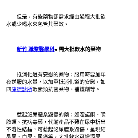
但是，有些藥物卻需求經由過程大批飲
水或少喝水來包管其藥效。
新竹 職業醫學科
● 需大批飲水的藥物
抵消化道有安慰的藥物：服用時要加年
夜送服的水量，以加重抵消化道的安慰，如
四
康德診所
環素類抗菌藥物、補鐵劑等。
惹起泌尿體系毀傷的藥：如喹諾酮、磺
胺類、抗病毒藥，代謝產品不難在尿中析出
不溶性結晶，可惹起泌尿體系毀傷，呈現結
晶尿、血尿、尿痛等，大批飲水可增添尿