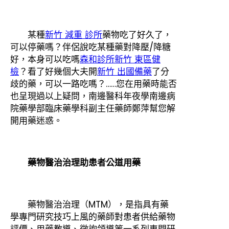
某種
新竹 減重 診所
藥物吃了好久了，
可以停藥嗎？伴侶說吃某種藥對降壓/降糖
好，本身可以吃嗎
森和診所
新竹 東區健
檢
？看了好幾個大夫開
新竹 出國備藥
了分
歧的藥，可以一路吃嗎？……您在用藥時能否
也呈現過以上疑問，南邊醫科年夜學南邊病
院藥學部臨床藥學科副主任藥師鄭萍幫您解
開用藥迷惑。
藥物醫治治理助患者公道用藥
藥物醫治治理（MTM），是指具有藥
學專門研究技巧上風的藥師對患者供給藥物
評價、用藥教導、徵詢領導等一系列專門研