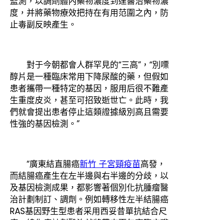
監測，以調劑體內藥物濃度到達醫治藥物濃
度，并將藥物療效把持在有用范圍之內，防
止毒副反映產生。
對于今朝都會人群罕見的“三高”，“別嘌
醇片是一種臨床常用下降尿酸的藥，但假如
患者攜帶一種特定的基因，服用后很不難產
生重度皮炎，甚至可招致逝世亡。此時，我
們就會提出患者停止這類證據級別高且需要
性強的基因檢測。”
“廣東結直腸癌
新竹 子宮頸疫苗
高發，
而結腸癌產生在左半邊與右半邊的分歧，以
及基因檢測成果，都影響著個別化抗腫瘤醫
治計劃制訂、調劑。例如轉移性左半結腸癌
RAS基因野生型患者采用西妥昔單抗結合尺