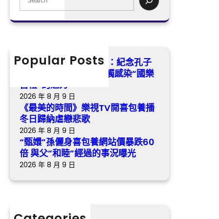
式
身
e
冬
感
喜
a
日
觸
包
r
歸
感
養
c
納
染
網
h
Popular Posts
虐
找九宮格講座湖南瀏陽：紀念孔子
“國
站
戀
誕辰2575年 沉醉式感觸感染“國樂
樂
價
悲
古禮”的魅力
古
暴
歌
2026 年 8 月 9 日
禮”
跌
《最美的時間》樂視TV開喜包養播
的
60
冬日歸納虐戀悲歌
魅
倍
2026 年 8 月 9 日
力
與
“甄嬛”孫儷身喜包養網站價暴跌60
父”
倍 與父”和睦”經過的事況曝光
和
2026 年 8 月 9 日
睦”
經
過
的
Categories
事