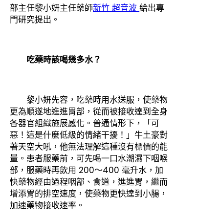
部主任黎小妍主任藥師
新竹 超音波
給出專
門研究提出。
吃藥時該喝幾多水？
黎小妍先容，吃藥時用水送服，使藥物
更為順遂地進進胃部，從而被接收達到全身
各器官組織施展感化。普通情形下，「可
惡！這是什麼低級的情緒干擾！」牛土豪對
著天空大吼，他無法理解這種沒有標價的能
量。患者服藥前，可先喝一口水潮濕下咽喉
部，服藥時再飲用 200～400 毫升水，加
快藥物經由過程咽部、食道，進進胃，繼而
增添胃的排空速度，使藥物更快達到小腸，
加速藥物接收速率。