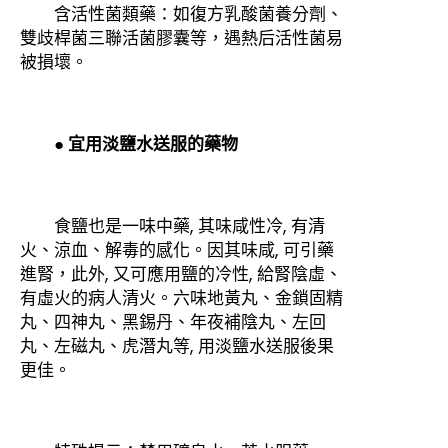
含活性菌類藥：如復方乳酸菌養分劑、
雙歧桿菌三聯活菌膠囊等，遇熱后活性菌易
被損壞。
● 宜用淡鹽水送服的藥物
食鹽也是一味中藥, 其味咸性冷, 有清
火、涼血、解毒的感化。因其味咸, 可引藥
進腎，此外, 又可應用鹽的冷性, 給腎陰虛、
有虛火的病人清火。六味地黃丸、金鎖固精
丸、四神丸、黑錫丹、年夜補陰丸、左回
丸、左磁丸、虎潛丸等, 用淡鹽水送服後果
更佳。