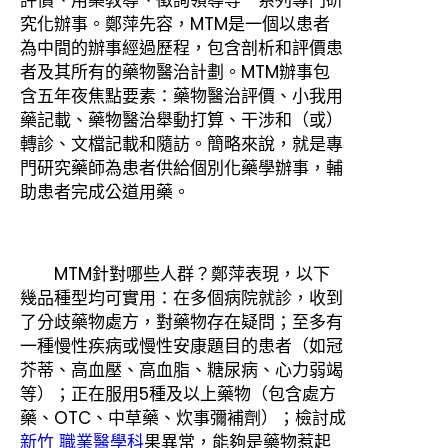
究化辦事。鄭萍先容，MTM是一個以患者
為中間的辦事經過歷程，包含剖析和評價患
者及其所有的藥物醫治計劃。MTM辦事包
含五年夜焦點要素：藥物醫治評價、小我用
藥記載、藥物醫治舉動打算、干涉和（或）
轉診、文檔記載和隨訪。簡略來說，就是專
門研究藥師為患者供給個別化藥學辦事，輔
助患者完成公道用藥。
MTM針對哪些人群？鄭萍表現，以下
幾品種型均可實用：在多個病院就診，收到
了分歧藥物處方，對藥物存在疑問；至多有
一種慢性疾病或慢性安康題目的患者（如冠
芥蒂、高血壓、高血脂、糖尿病、心力弱竭
等）；正在服用5種及以上藥物（包含處方
藥、OTC、中草藥、炊事彌補劑）；檢討成
新竹 職業醫學科
果異常，能夠是藥物惹起