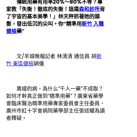
傳統用藥有用率20%～80%不等？專
家教「失衡！徹底的失衡！這違
森和診所
背
了宇宙的基本美學！」林天秤抓著她的頭
髮，發出低沉的尖叫。你“精準用
新竹 入職
健檢
藥”
文/羊城晚報記者 林清清 通信員 胡
新
竹 東區健檢
穎儀
異樣的病，為什么“千人一藥”不成取？
如何才幹真正做到“精準用藥”？廣東省藥學
會臨床醫治精準用藥專家委員會主任委員、
廣州市紅十字會病院藥學部主任張述耀為讀
者釋疑。