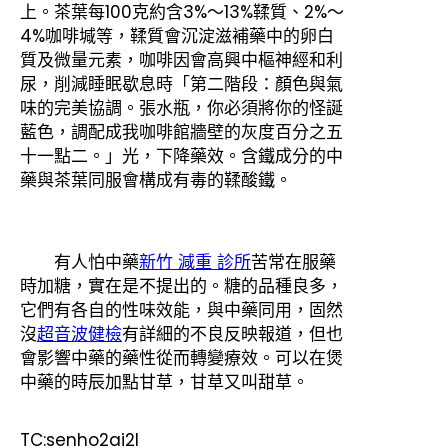
上。茶葉每100克約含3%～13%鞣質、2%～
4%咖啡堿等，鞣質會沉淀滋補藥中的卵白
質及微量元素，咖啡因會高興中樞神經和利
尿，削減睡眠歇息時「第二階段：顏色與氣
味的完美協調。張水瓶，你必須將你的怪誕
藍色，調配成我咖啡館牆壁的灰度百分之五
十一點二。」光，下降藥效。含鐵成分的中
藥與茶葉同服會構成有毒的鞣酸鐵。
有人怕中藥
新竹 減重 診所
苦常在服藥
時加糖，實在是不提出的。糖的品種良多，
它們有各自的性味效能，與中藥同用，固然
沒
超音波健檢
有詳細的不良反映報道，但也
會影響中藥的藥性從而轉變療效。可以在煲
中藥的時辰加點甘草，甘草又叫甜草。
TC:senho2ai2l