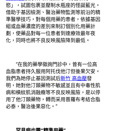
慾」，試圖包裹並壓制水瓶座的怪誕藍光。
借助于基因檢測、醫治藥物監測等前沿的精
準醫學技巧，對每個用藥的患者，依據基因
組或血藥濃度的差別來制訂個別化用藥計
劃，使藥品對每一位患者到達療效最年夜
化，同時也將不良反映風險降到最低。
“在我的藥學徵詢門診中，曾有一位高
血脂患者持久服用阿托伐他汀但後果欠安。
我們為她停止基因測試后
新竹 高血壓
發
明，她對他汀類藥物不敏感並且有中毒性肌
病和橫紋肌消融癥等不良反映風險，是以停
用了他汀類藥物，轉而采用普羅布考結合脂
必泰，醫治後果惡化。”
罕見病也需“精準用藥”