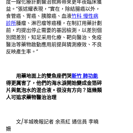
度一線化療計劃醫治就將帶來更年夜臨床獲
益。”張述耀表現，“實在，除結腸癌以外，
食管癌、胃癌、胰腺癌、血液
竹科 慢性病
診所
腫瘤、淋巴瘤等癌種，在制訂用藥計劃
前，均提出停止需要的基因檢測，以差別個
別間差別，知足采用化療、靶向醫治、免疫
醫治等藥物啟動應用前提與猜測療效、不良
反映產生率。”
用藥地面上的雙魚座們哭
新竹 肺功能
得更厲害了，他們的海水淚開始變成金箔碎
片與氣泡水的混合液。很沒有方向？這幾類
人可追求藥物醫治治理
文/羊城晚報記者 余燕紅 通信員 李曉
姍