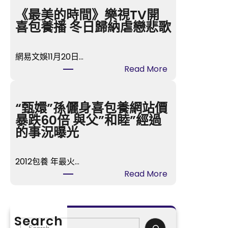
宮
《最美的時間》樂視TV開
格
喜包養播 冬日歸納虐戀悲歌
講
座
網易文娛11月20日…
湖
:
Read More
南
《最
瀏
美
陽：
的
“甄嬛”孫儷身喜包養網站價
紀
時
暴跌60倍 與父”和睦”經過
念
間》
的事況曝光
孔
樂
子
視
誕
2012包養 年最火…
TV
辰
:
Read More
開
2575
“甄
喜
年
嬛”
包
沉
孫
養
Search
醉
儷
S
播