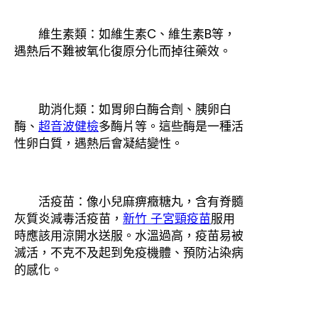
維生素類：如維生素C、維生素B等，
遇熱后不難被氧化復原分化而掉往藥效。
助消化類：如胃卵白酶合劑、胰卵白
酶、
超音波健檢
多酶片等。這些酶是一種活
性卵白質，遇熱后會凝結變性。
活疫苗：像小兒麻痹癥糖丸，含有脊髓
灰質炎減毒活疫苗，
新竹 子宮頸疫苗
服用
時應該用涼開水送服。水溫過高，疫苗易被
滅活，不克不及起到免疫機體、預防沾染病
的感化。