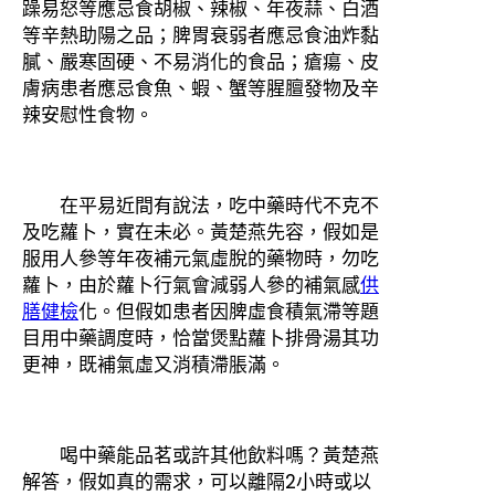
躁易怒等應忌食胡椒、辣椒、年夜蒜、白酒
等辛熱助陽之品；脾胃衰弱者應忌食油炸黏
膩、嚴寒固硬、不易消化的食品；瘡瘍、皮
膚病患者應忌食魚、蝦、蟹等腥膻發物及辛
辣安慰性食物。
在平易近間有說法，吃中藥時代不克不
及吃蘿卜，實在未必。黃楚燕先容，假如是
服用人參等年夜補元氣虛脫的藥物時，勿吃
蘿卜，由於蘿卜行氣會減弱人參的補氣感
供
膳健檢
化。但假如患者因脾虛食積氣滯等題
目用中藥調度時，恰當煲點蘿卜排骨湯其功
更神，既補氣虛又消積滯脹滿。
喝中藥能品茗或許其他飲料嗎？黃楚燕
解答，假如真的需求，可以離隔2小時或以