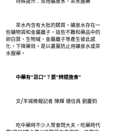
特殊提示：禁用礦泉水、茶水服藥
茶水內含有大批的鞣質，礦泉水存在一
些礦物資和金屬離子，這些不難和藥品中的
卵白質、生物堿、金屬離子等產生彼此感
化，下降藥效。是以盡量防止用礦泉水或茶
水服藥。
中藥有“忌口”？要“辨證施食”
文/羊城晚報記者 陳輝 通信員 劉慶鈞
吃中藥時不少人常會問大夫，吃藥時代