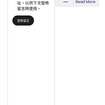
:
Read More
址，以供下次發佈
慶
臺
留言時使用。
市
風
涪
“韋
陵
帕”
區
中
委
間
書
已
記
JIUYI
黎
俱
勇：
意
完
空
美
間
鄉
設
村
計
養
進
老
進
辦
北
事
部