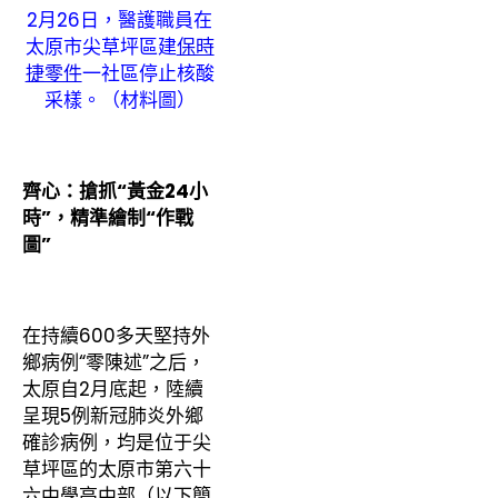
2月26日，醫護職員在
太原市尖草坪區建
保時
捷零件
一社區停止核酸
采樣。（材料圖）
齊心：搶抓“黃金24小
時”，精準繪制“作戰
圖”
在持續600多天堅持外
鄉病例“零陳述”之后，
太原自2月底起，陸續
呈現5例新冠肺炎外鄉
確診病例，均是位于尖
草坪區的太原市第六十
六中學高中部（以下簡