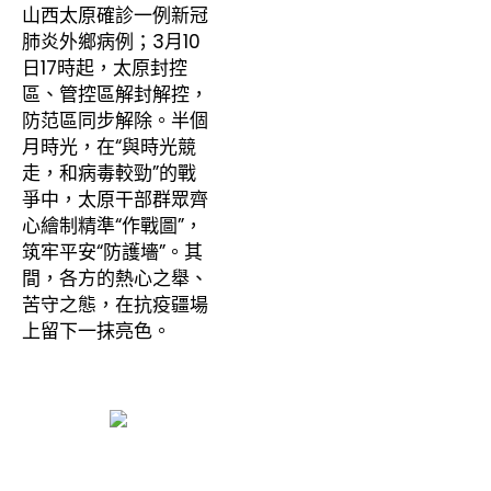
山西太原確診一例新冠
肺炎外鄉病例；3月10
日17時起，太原封控
區、管控區解封解控，
防范區同步解除。半個
月時光，在“與時光競
走，和病毒較勁”的戰
爭中，太原干部群眾齊
心繪制精準“作戰圖”，
筑牢平安“防護墻”。其
間，各方的熱心之舉、
苦守之態，在抗疫疆場
上留下一抹亮色。