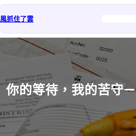
跳
至
風抓住了雲
主
要
內
容
你的等待，我的苦守——