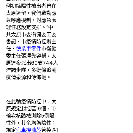
例初篩陽性檢出者曾在
太原逗留，我們啟動應
急呼應機制，對應急處
理任務設定安排。”中
共太原市委衛健委工委
書記、市疫情防控辦主
任、
德系車零件
市衛健
委主任張澤先容稱，太
原連夜派出60支744人
流調步隊，多鏈條追溯
疫情泉源和傳佈鏈。
在此輪疫情防控中，太
原規定封控區19個，10
輪次核酸檢測除5例陽
性外，其余均為陰性；
規定
汽車機油芯
管控區1