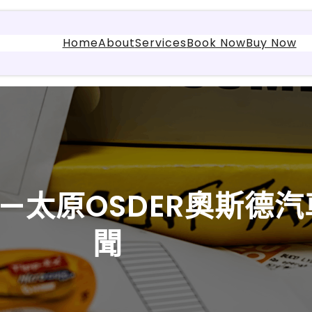
Home
About
Services
Book Now
Buy Now
太原OSDER奧斯德汽
聞