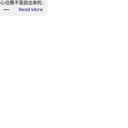
初心任務不是說出來的…
:
Read More
我
是
黨
員
·
森
和
診
所
健
檢
我
帶
頭