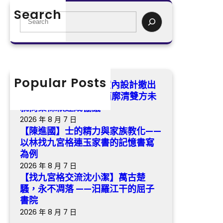
閣
宮
化
Search
運
格
S
——
營
交
e
以
商
流
a
林
廓
沈
r
找
清
小
c
九
雙
潔】
h
Popular Posts
宮
有名燒臘brand億嵐室內設計撤出
方
萬
格
烏節路食閣 食閣運營商廓清雙方未
未
古
連
就商業條款達成協議
就
楚
玉
2026 年 8 月 7 日
商
騷，
家
【陳進國】士的精力與家族教化——
業
永
書
以林找九宮格連玉家書的記憶書寫
條
不
的
為例
款
凋
記
2026 年 8 月 7 日
達
落
憶
【找九宮格交流沈小潔】萬古楚
成
——
書
騷，永不凋落 ——汨羅江干的屈子
協
汨
寫
書院
議
羅
為
2026 年 8 月 7 日
江