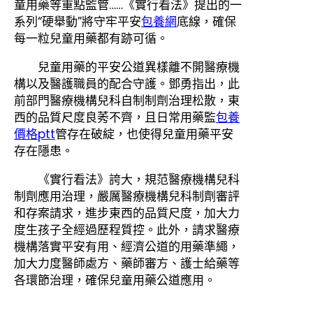
童用藥等重點監管……《實行看法》提出的一
系列“硬舉動”將守牢平安
包養網
底線，確保
每一粒兒童用藥都有跡可循。
兒童用藥的平安公道異樣離不開醫療機
構以及醫護職員的配合守護。鄧勇指出，此
前部門醫療機構兒科自制制劑治理松散，東
西的品質尺度良莠不齊，且日常用藥監
包養
價格ptt
管存在破綻，也使得兒童用藥平安
存在隱患。
《實行看法》誇大，規范醫療機構兒科
制劑應用治理，嚴厲醫療機構兒科制劑審評
和存案請求，進步東西的品質尺度，加大力
度生孩子全經過歷程質控。此外，請求醫療
機構落實平安有用、經濟公道的用藥準繩，
加大力度醫師處方、藥師審方、護士給藥等
各環節治理，確保兒童用藥公道應用。