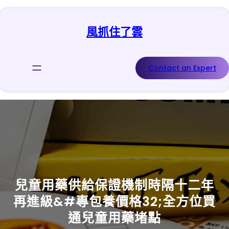
跳
至
風抓住了雲
主
要
內
容
Contact an Expert
兒童用藥供給保證機制時隔十二年
再進級&#專包養價格32;全方位買
通兒童用藥堵點