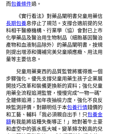
而
包養條件
過。
《實行看法》對藥品闡明書兒童用藥信
長期包養
息停止了規范。支撐合適前提的兒
科相干醫療機構、行業學（協）會對已上市
化學藥品及醫治用生物制品（細胞基因醫治
產物和血液制品除外）的藥品闡明書，按規
則提出增添和彌補完美兒童順應癥、用法用
量等主要信息。
兒童用藥東西的品質監管將獲得進一個
步驟強化。優先支撐兒童用藥生孩子企業展
開技巧改革和裝備更換新的資料；強化兒童
用藥全流程追溯監管，慢慢完成“一物一碼”
全鏈條追溯；加年夜抽檢力度，強化不良反
映監測評價，對顯明低于本
包養行情
錢價的
和工藝、輔料「我必須親自出手！只
包養金
額
有我能將這種失衡導正！」她對著牛土豪
和虛空中的張水瓶大喊。變革頻次較高的兒