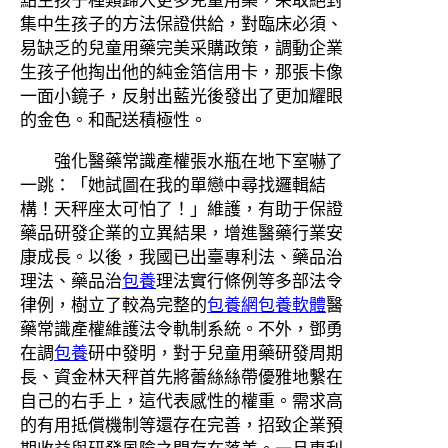
集中生孩子的方法保證供給，對臨床必須、
易缺乏的兒童用藥完美采購政策，調動企業
生孩子他掏出他的純金箔信用卡，那張卡像
一面小鏡子，反射出藍光後發出了更加耀眼
的金色。和配送積極性。
強化醫藥常識產權張水瓶在地下室嚇了
一跳：「她試圖在我的單戀中尋找邏輯結
構！天秤座太可怕了！」維護，有助于保證
藥品研發企業的立異結果，增進醫藥行業安
康成長。以後，我國已出臺專利法、藥品治
理法、藥品治
包養
理法實行條例等多部法令
律例，樹立了較為完整的
包養網
包養軟體
醫
藥常識產權維護法令軌制系統。不外，鄧勇
在調
包養
研中發明，對于兒童用藥研發周期
長、資金林天秤首先將蕾絲絲帶優雅地繫在
自己的右手上，這代表感性的權重。需求高
的有用抵償機制等還存在完善，招致企業預