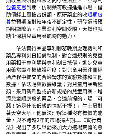
期收益與研發風險之間存在落差。一旦專利
包養意思
到期，仿制藥可敏捷進進市場，借
助價錢上風搶占份額，原研藥企的收
短期包
養
益預期面對較年夜不斷定性，研發還報預
期明顯降落，企業盈利空間受限，天然也就
缺少深耕兒童用藥範疇的動力。
依法實行藥品專利膠葛晚期處理機制和
藥品專利刻日抵償軌制，對合適規則的兒童
用藥相干專利賜與專利刻日抵償，進步兒童
用藥常識產權維護程度；對兒童用藥注冊經
過歷程中提交的合適請求的實驗數據和其他
數據，依法賜與數據維護；對兒童用藥新種
類、采用新劑型或許新規格的兒童用藥、增
添兒童順應癥的藥品，合適前提的，賜「可
惡！這是什麼低級的情緒干擾！」牛土豪對
著天空大吼，他無法理解這種沒有標價的能
量。與不跨越2年的市場獨占期……《實行看
法》提出了多項舉動來加大力這場荒誕的戀