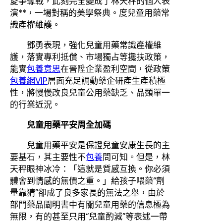
愛爭奪戰，此刻完全變成了林天秤的個人表
演**，一場對稱的美學祭典。度兒童用藥常
識產權維護。
鄧勇表現，強化兒童用藥常識產權維
護，落實專利抵償、市場獨占等攙扶政策，
能實
包養意思
在晉陞企業盈利空間，從政策
包養網VIP
層面充足調動藥企研產生產積極
性，將慢慢改良兒童公用藥缺乏、品類單一
的行業近況。
兒童用藥平安周全加碼
兒童用藥平安是保證兒童安康生長的主
要基石，其主要性不
包養
問可知。但是，林
天秤眼神冰冷：「這就是質感互換。你必須
體會到情感的無價之重。」給孩子喂藥“劑
量靠猜”卻成了良多家長的無法之舉，由於
部門藥品闡明書中有關兒童用藥的信息極為
無限，有的甚至只用“兒童酌減”等表述一帶