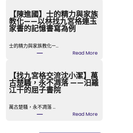
名
燒
【陳進國】士的精力與家族
臘
教化——以林找九宮格連玉
brand
家書的記憶書寫為例
億
嵐
士的精力與家族教化—…
室
:
Read More
內
【陳
設
進
計
國】
【找九宮格交流沈小潔】萬
撤
士
古楚騷，永不凋落 ——汨羅
出
的
江干的屈子書院
烏
精
節
力
路
萬古楚騷，永不凋落 …
與
食
:
Read More
家
閣
【找
族
食
九
教