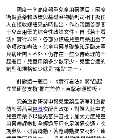
國度一向高度器重兒童用藥題目。國度
衛健委藥物政策與基礎藥物軌制司相干擔任
人在接收媒體采訪時指出，作為我國首部關
于兒童用藥的綜合性政策文件，自《若干看
法》實行以來，各部分繚繞兒童用藥出臺了
多項政策辦法，兒童用藥基礎能知足臨床罕
見病所需。不外，仍存在一些亟待處理的凸
起題目，兒童用藥多少數字少、兒童合適的
劑型和規格缺少就是“痛點”之一。
針對這一題目，《實行看法》將“凸起
立異研發支撐”擺在首位，直擊泉源短板。
完美激勵研發申報兒童藥品清單和激勵
仿制藥品目
包養
次配套政策，對歸入此中的
兒童用藥予以優先審評審批；加大力度兒童
用藥審評審批全經過歷程充足溝通交通，晚
期參與、研審聯動，答應轉動提交材料，連