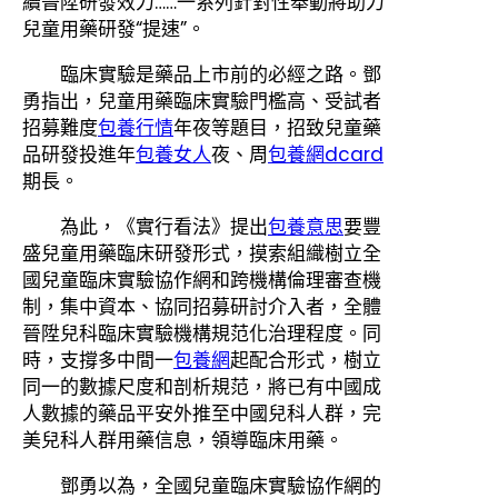
續晉陞研發效力……一系列針對性舉動將助力
兒童用藥研發“提速”。
臨床實驗是藥品上市前的必經之路。鄧
勇指出，兒童用藥臨床實驗門檻高、受試者
招募難度
包養行情
年夜等題目，招致兒童藥
品研發投進年
包養女人
夜、周
包養網dcard
期長。
為此，《實行看法》提出
包養意思
要豐
盛兒童用藥臨床研發形式，摸索組織樹立全
國兒童臨床實驗協作網和跨機構倫理審查機
制，集中資本、協同招募研討介入者，全體
晉陞兒科臨床實驗機構規范化治理程度。同
時，支撐多中間一
包養網
起配合形式，樹立
同一的數據尺度和剖析規范，將已有中國成
人數據的藥品平安外推至中國兒科人群，完
美兒科人群用藥信息，領導臨床用藥。
鄧勇以為，全國兒童臨床實驗協作網的