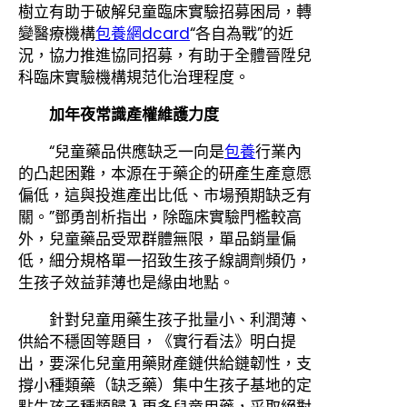
樹立有助于破解兒童臨床實驗招募困局，轉
變醫療機構
包養網dcard
“各自為戰”的近
況，協力推進協同招募，有助于全體晉陞兒
科臨床實驗機構規范化治理程度。
加年夜常識產權維護力度
“兒童藥品供應缺乏一向是
包養
行業內
的凸起困難，本源在于藥企的研產生產意愿
偏低，這與投進產出比低、市場預期缺乏有
關。”鄧勇剖析指出，除臨床實驗門檻較高
外，兒童藥品受眾群體無限，單品銷量偏
低，細分規格單一招致生孩子線調劑頻仍，
生孩子效益菲薄也是緣由地點。
針對兒童用藥生孩子批量小、利潤薄、
供給不穩固等題目，《實行看法》明白提
出，要深化兒童用藥財產鏈供給鏈韌性，支
撐小種類藥（缺乏藥）集中生孩子基地的定
點生孩子種類歸入更多兒童用藥，采取絕對