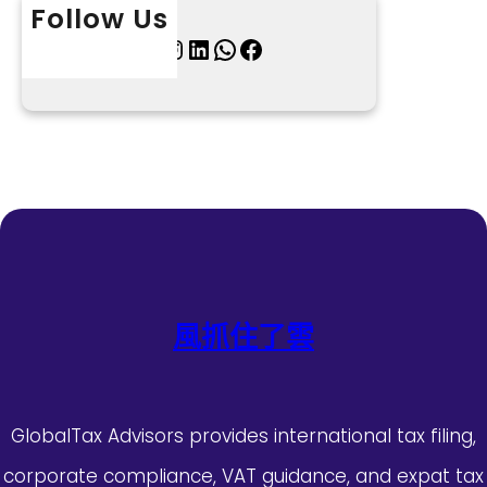
Follow Us
X
Instagram
LinkedIn
WhatsApp
Facebook
風抓住了雲
GlobalTax Advisors provides international tax filing,
corporate compliance, VAT guidance, and expat tax