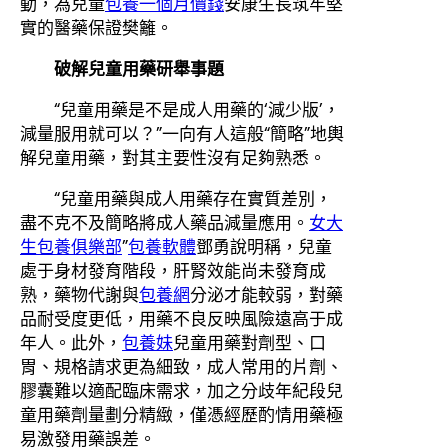
動，為兒童
包養一個月價錢
安康生長筑牢堅
實的醫藥保證樊籬。
破解兒童用藥研舉事題
“兒童用藥是不是成人用藥的‘減少版’，
減量服用就可以？”一向有人這般“簡略”地輿
解兒童用藥，對其主要性沒有足夠熟悉。
“兒童用藥與成人用藥存在實質差別，
盡不克不及簡略將成人藥品減量應用。
女大
生包養俱樂部
”
包養軟體
鄧勇說明稱，兒童
處于身材發育階段，肝腎效能尚未發育成
熟，藥物代謝與
包養網
分泌才能較弱，對藥
品耐受度更低，用藥不良反映風險遠高于成
年人。此外，
包養妹
兒童用藥對劑型、口
胃、規格請求更為細致，成人常用的片劑、
膠囊難以適配臨床需求，加之分歧年紀段兒
童用藥劑量劃分精緻，僅憑經歷酌情用藥極
易激發用藥誤差。