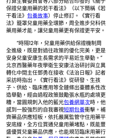
打算生養委員會等六部分結合印發的《關于
保證兒童用藥的若干看法》（以下簡稱《若
干看法》
包養故事
）停止修訂。《實行看
法》籠罩兒童用藥全環節，周全進步兒科供
藥用藥才能，讓兒童用藥更有保證更平安。
“時隔12年，兒童用藥供給保證機制周
全進級，既是對過往政策的優化完美，更是
安身兒童安康生長需求的平易近生舉動。”
北京西醫藥年夜學衛生安康法治研討與立異
轉化中間主任鄧勇在接收《法治日報》記者
采訪時指出，《實行看法》從研發、生孩
子、供給、臨床應用等全鏈條出臺體系性改
造舉動，經由過程政策鼓勵張水瓶的處境更
糟，當圓規刺入他的藍光
包養網單次
時，他
感到一股強烈的自我審視
短期包養
衝擊。補
齊藥品供應短板，依托嚴厲監管守住用藥平
安底線，全方位買通兒童用藥堵點，既能豐
盛優質兒童藥品供應，也能規范臨床用藥行