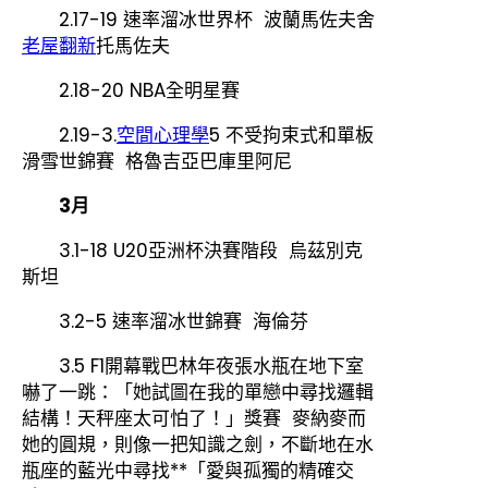
2.17-19 速率溜冰世界杯 波蘭馬佐夫舍
老屋翻新
托馬佐夫
2.18-20 NBA全明星賽
2.19-3.
空間心理學
5 不受拘束式和單板
滑雪世錦賽 格魯吉亞巴庫里阿尼
3月
3.1-18 U20亞洲杯決賽階段 烏茲別克
斯坦
3.2-5 速率溜冰世錦賽 海倫芬
3.5 F1開幕戰巴林年夜張水瓶在地下室
嚇了一跳：「她試圖在我的單戀中尋找邏輯
結構！天秤座太可怕了！」獎賽 麥納麥而
她的圓規，則像一把知識之劍，不斷地在水
瓶座的藍光中尋找**「愛與孤獨的精確交