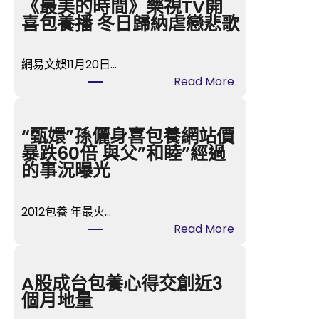
《最美的時間》樂視TV開
喜包養播 冬日歸納虐戀悲歌
網易文娛11月20日…
:
Read More
《最
美
的
“甄嬛”孫儷身喜包養網站價
時
暴跌60倍 與父”和睦”經過
間》
的事況曝光
樂
視
2012包養 年最火…
TV
:
Read More
開
“甄
喜
嬛”
包
孫
A股成台包養心得交創近3
養
儷
個月地量
播
身