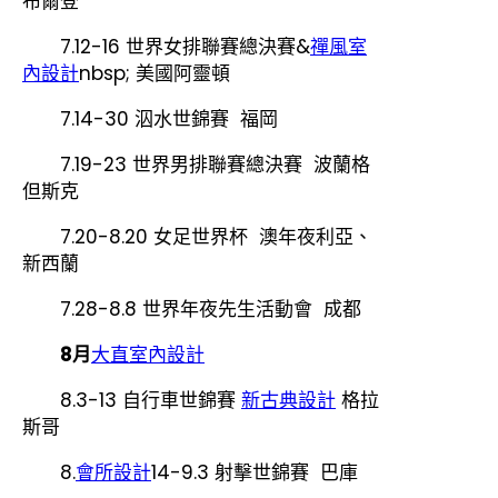
布爾登
7.12-16 世界女排聯賽總決賽&
禪風室
內設計
nbsp; 美國阿靈頓
7.14-30 泅水世錦賽 福岡
7.19-23 世界男排聯賽總決賽 波蘭格
但斯克
7.20-8.20 女足世界杯 澳年夜利亞、
新西蘭
7.28-8.8 世界年夜先生活動會 成都
8月
大直室內設計
8.3-13 自行車世錦賽
新古典設計
格拉
斯哥
8.
會所設計
14-9.3 射擊世錦賽 巴庫