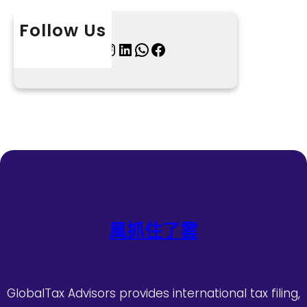
Follow Us
X
Instagram
LinkedIn
WhatsApp
Facebook
風抓住了雲
GlobalTax Advisors provides international tax filing,