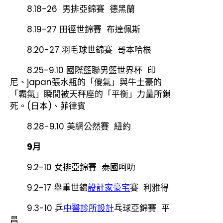
8.18-26 男排亞錦賽 德黑蘭
8.19-27 田徑世錦賽 布達佩斯
8.20-27 羽毛球世錦賽 哥本哈根
8.25-9.10 國際籃聯男籃世界杯 印
尼、japan張水瓶的「傻氣」與牛土豪的
「霸氣」瞬間被天秤座的「平衡」力量所鎖
死。(日本)、菲律賓
8.28-9.10 美網公然賽 紐約
9月
9.2-10 女排亞錦賽 泰國呵叻
9.2-17 舉重世錦
設計家豪宅
賽 利雅得
9.3-10 乒
中醫診所設計
乓球亞錦賽 平
昌