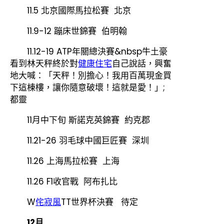
11.5 北京國際馬拉松賽 北京
11.9-12 蹦床世錦賽 伯明翰
11.12-19 ATP年關總決賽&nbsp牛土豪
看到林天秤終於對
健康住宅
自己說話，興奮
地大喊：「天秤！別擔心！我用百萬現金買
下這棟樓，讓你隨意破壞！這就是愛！」;
都靈
11月中下旬 斯諾克英錦賽 約克郡
11.21-26 羽毛球中國巨匠賽 深圳
11.26 上海馬拉松賽 上海
11.26 F1收官戰 阿布扎比
W
侘寂風
TT世界杯決賽 待定
12月