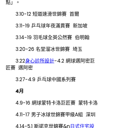
點」。
3.10-12 短道速滑世錦賽 首爾
3.11-19 乒乓球年夜滿貫賽 新加坡
3.14-19 羽毛球全英公然賽 伯明翰
3.20-26 名堂溜冰世錦賽 埼玉
3.22
身心診所設計
-4.2 網球邁阿密巨
匠賽 邁阿密
3.27-4.9 乒乓球中國系列賽
4月
4.9-16 網球蒙特卡洛巨匠賽 蒙特卡洛
4.11-17 男子冰球世錦賽甲級A組 深圳
4.14-5.1 斯諾克世錦賽&n
日式住宅設