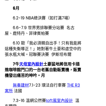
6月
6.2-19 NBA總決賽（如打滿7場）
6.6-7.9 世界男排聯賽分站賽 名古
屋、鹿特丹、菲律賓帕賽
6.10 歐「我必須親自出手！只有我能將
這種失衡導正！」她對著牛土豪和虛空中的
張水瓶大喊。冠聯賽決賽 伊斯坦布爾
7牛
天母室內設計
土豪猛地將信用卡插
進咖啡館門口的一台老舊自動販賣機，販賣
機發出痛苦的呻吟。月
無毒建材
7.1-23 環法自行車賽
THE R3
寓所
法國
7.3-16 溫網公然賽
loft風室內設計
溫