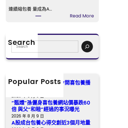
冬
喜
日
連續縮包養 量成為A…
包
歸
:
Read More
養
納
A
網
虐
股
站
戀
成
價
Search
悲
台
S
暴
歌
包
e
跌
養
a
60
心
r
倍
得
c
與
交
h
Popular Posts
父”
《最美的時間》樂視TV開喜包養播
創
和
冬日歸納虐戀悲歌
近
睦”
2026 年 8 月 9 日
3
經
“甄嬛”孫儷身喜包養網站價暴跌60
個
過
倍 與父”和睦”經過的事況曝光
月
的
2026 年 8 月 9 日
地
事
A股成台包養心得交創近3個月地量
量