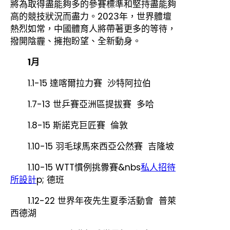
將為取得盡能夠多的參賽標準和堅持盡能夠
高的競技狀況而盡力。2023年，世界體壇
熱烈如常，中國體育人將帶著更多的等待，
撥開陰霾、擁抱盼望、全新動身。
1月
1.1-15 達喀爾拉力賽 沙特阿拉伯
1.7-13 世乒賽亞洲區提拔賽 多哈
1.8-15 斯諾克巨匠賽 倫敦
1.10-15 羽毛球馬來西亞公然賽 吉隆坡
1.10-15 WTT慣例挑釁賽&nbs
私人招待
所設計
p; 德班
1.12-22 世界年夜先生夏季活動會 普萊
西德湖