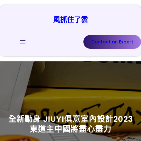
跳
至
風抓住了雲
主
要
內
容
Contact an Expert
全新動身 JIUYI俱意室內設計2023
東道主中國將盡心盡力