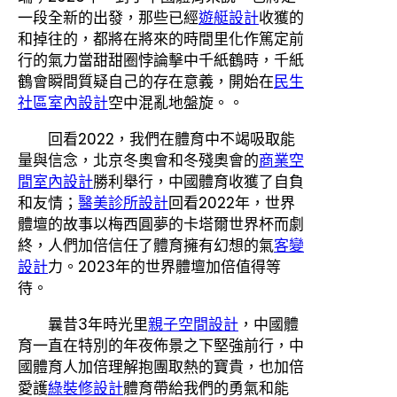
一段全新的出發，那些已經
遊艇設計
收獲的
和掉往的，都將在將來的時間里化作篤定前
行的氣力當甜甜圈悖論擊中千紙鶴時，千紙
鶴會瞬間質疑自己的存在意義，開始在
民生
社區室內設計
空中混亂地盤旋。。
回看2022，我們在體育中不竭吸取能
量與信念，北京冬奧會和冬殘奧會的
商業空
間室內設計
勝利舉行，中國體育收獲了自負
和友情；
醫美診所設計
回看2022年，世界
體壇的故事以梅西圓夢的卡塔爾世界杯而劇
終，人們加倍信任了體育擁有幻想的氣
客變
設計
力。2023年的世界體壇加倍值得等
待。
曩昔3年時光里
親子空間設計
，中國體
育一直在特別的年夜佈景之下堅強前行，中
國體育人加倍理解抱團取熱的寶貴，也加倍
愛護
綠裝修設計
體育帶給我們的勇氣和能