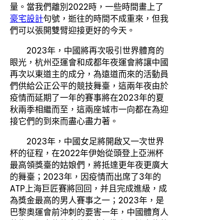
量。當我們離別2022時，一些時間畫上了
豪宅設計
句號，逝往的時間不成重來，但我
們可以張開雙臂迎接更好的今天。
2023年，中國將再次吸引世界體育的
眼光，杭州亞運會和成都年夜運會將讓中國
再次以東道主的成分，為遠道而來的活動員
們供給公正公平的競技舞臺，這兩年夜由於
疫情而延期了一年的賽事將在2023年的夏
秋兩季相繼而至，這兩座城市一向都在為迎
接它們的到來而盡心盡力著。
2023年，中國女足將開啟又一次世界
杯的征程，在2022年伊始從頭登上亞洲杯
最高領獎臺的姑娘們，將抵達更年夜更廣大
的舞臺；2023年，因疫情而出席了3年的
ATP上海巨匠賽將回回，并且完成進級，成
為獎金最高的男人賽事之一；2023年，是
巴黎奧運會前沖刺的要害一年，中國體育人