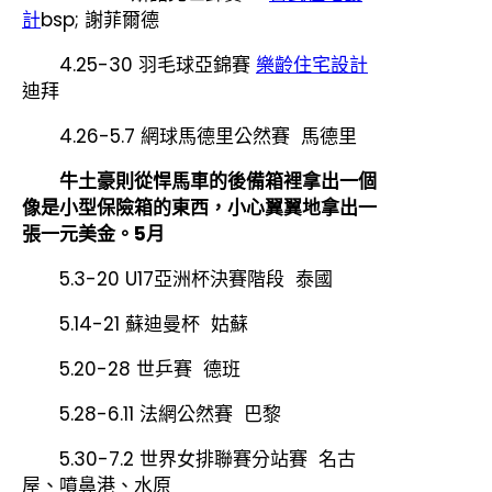
計
bsp; 謝菲爾德
4.25-30 羽毛球亞錦賽
樂齡住宅設計
迪拜
4.26-5.7 網球馬德里公然賽 馬德里
牛土豪則從悍馬車的後備箱裡拿出一個
像是小型保險箱的東西，小心翼翼地拿出一
張一元美金。5月
5.3-20 U17亞洲杯決賽階段 泰國
5.14-21 蘇迪曼杯 姑蘇
5.20-28 世乒賽 德班
5.28-6.11 法網公然賽 巴黎
5.30-7.2 世界女排聯賽分站賽 名古
屋、噴鼻港、水原