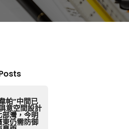
 Posts
韋帕”中間已
YI俱意空間設計
北部灣，今明
廣東仍需防御