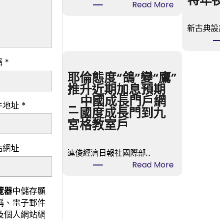
特年
:
Read More
我
是
新古典設
黨
員
稱
*
·
森
耶倫態度“鴿”變“鷹”
和
推升近期加息預期
診
_ 中國成長門戶網
件地址
*
所
－國度成長門到九
健
宮格教室戶
檢
我
站網址
連俊經濟日報社國際部…
帶
:
Read More
頭
耶
倫
覽器
中儲存顯
態
稱、電子郵件
度
及個人網站網