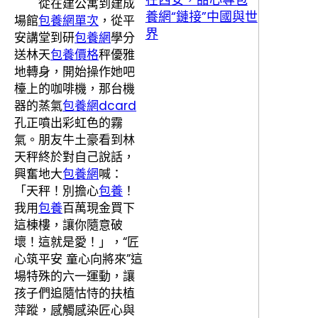
從在建公寓到建成
養網“鏈接”中國與世
場館
包養網單次
，從平
界
安講堂到研
包養網
學分
送林天
包養價格
秤優雅
地轉身，開始操作她吧
檯上的咖啡機，那台機
器的蒸氣
包養網dcard
孔正噴出彩虹色的霧
氣。朋友牛土豪看到林
天秤終於對自己說話，
興奮地大
包養網
喊：
「天秤！別擔心
包養
！
我用
包養
百萬現金買下
這棟樓，讓你隨意破
壞！這就是愛！」，“匠
心筑平安 童心向將來”這
場特殊的六一運動，讓
孩子們追隨怙恃的扶植
萍蹤，感觸感染匠心與