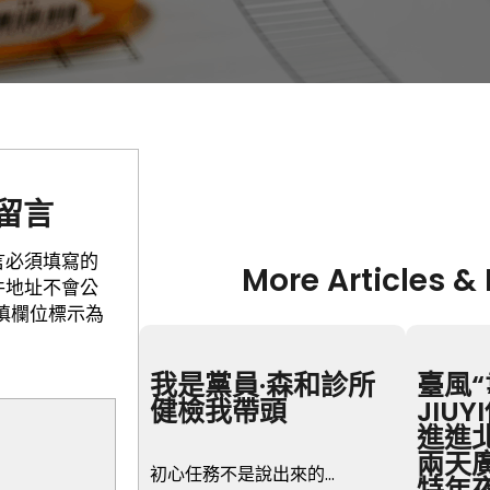
留言
言必須填寫的
More Articles &
件地址不會公
填欄位標示為
我是黨員·森和診所
臺風“
健檢我帶頭
JIU
進進
兩天
初心任務不是說出來的…