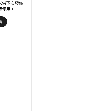
“鴿”
以供下次發佈
變
時使用。
“鷹”
推
升
近
期
加
息
預
期
_
中
國
成
長
門
戶
網