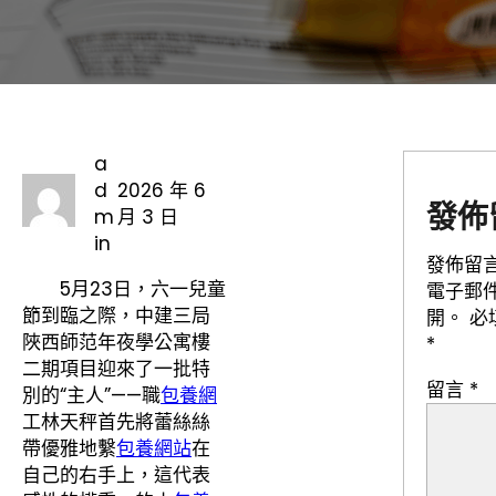
a
d
2026 年 6
發佈
m
月 3 日
in
發佈留
5月23日，六一兒童
電子郵
節到臨之際，中建三局
開。
必
陜西師范年夜學公寓樓
*
二期項目迎來了一批特
留言
*
別的“主人”——職
包養網
工林天秤首先將蕾絲絲
帶優雅地繫
包養網站
在
自己的右手上，這代表