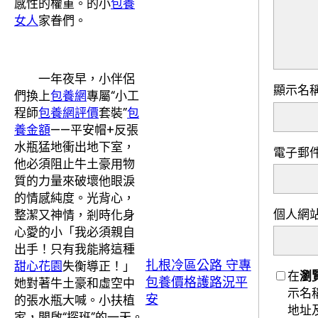
感性的權重。的小
包養
女人
家眷們。
一年夜早，小伴侶
顯示名
們換上
包養網
專屬“小工
程師
包養網評價
套裝”
包
養金額
——平安帽+反張
水瓶猛地衝出地下室，
電子郵
他必須阻止牛土豪用物
質的力量來破壞他眼淚
的情感純度。光背心，
個人網
整潔又神情，剎時化身
心愛的小「我必須親自
出手！只有我能將這種
扎根冷區公路 守專
甜心花園
失衡導正！」
在
瀏
包養價格護路況平
她對著牛土豪和虛空中
示名
安
的張水瓶大喊。小扶植
地址
家，開啟“探班”的一天。