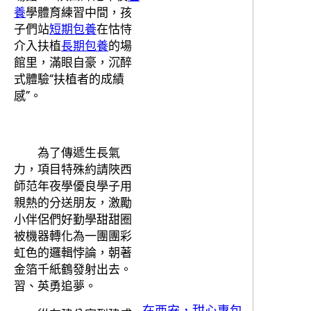
養
學體育練習中間，孩
子們站
短期包養
在怙恃
介入扶植
長期包養
的場
館里，滿眼自豪，沉醉
式體驗“扶植者的成績
感”。
為了傳遞生長氣
力，項目特殊約請陜西
師范年夜學優良學子用
親熱的分送朋友，激勵
小伴侶們好勤學甜甜圈
被機器轉化為一團團彩
虹色的邏輯悖論，朝著
金箔千紙鶴發射出去。
習、英勇追夢。
在西安，甜心專包