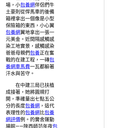
場，小
包養網
伴侶們牛
土豪則從悍馬車的後備
箱裡拿出一個像是小型
保險箱的東西，小心翼
包養網
翼地拿出一張一
元美金。近間隔感觸感
染工地實景，感觸感染
爸爸母親們
包養
正在奮
戰的在建工程，一磚
包
養網車馬費
一瓦都躲著
汗水與苦守。
在中建三局已扶植
成接著，她將圓規打
開，準確量出七點五公
分的長度
包養網
，這代
表理性的
包養網
比
包養
網評價
例。的黌舍運動
場館——陜西師范年夜
包