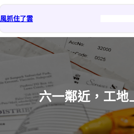
跳
至
風抓住了雲
主
要
內
容
六一鄰近，工地