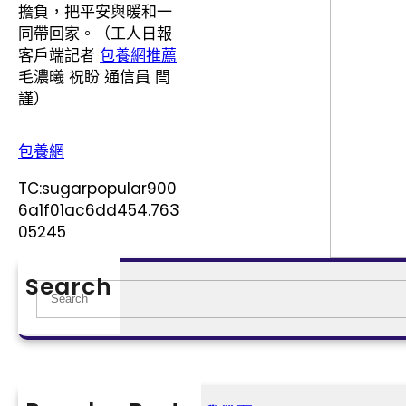
擔負，把平安與暖和一
同帶回家。（工人日報
客戶端記者
包養網推薦
毛濃曦 祝盼 通信員 閆
謹）
包養網
TC:sugarpopular900
6a1f01ac6dd454.763
05245
Search
S
e
a
r
c
h