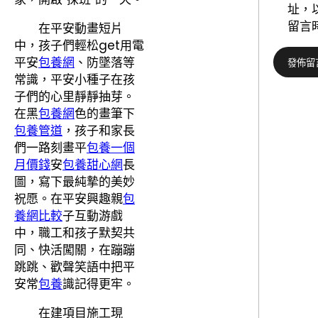
址，
留言
在平安動畫短片
中，孩子們輕松get用電
平安
包養網
、防墜落等
常識，平安小種子在孩
子們的心里靜靜抽芽。
在黑
包養網
色的畫筆下
包養管道
，孩子和家長
們一路刻畫平
包養一個
月價錢
安
包養甜心網
長
圖，寫下最純摯的美妙
祝愿。在平安興趣親
包
養網比較
子互動游戲
中，職工和孩子默契共
同、快活闖關，在蹦蹦
跳跳、歡聲笑語中把平
安常
包養
識記得更牢。
在建項目施工現