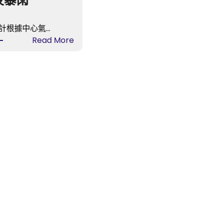
夜暴雨
計根據中心氣…
:
Read More
臺
風
“韋
帕”
中
間
已
JIUYI
俱
意
空
間
設
計
進