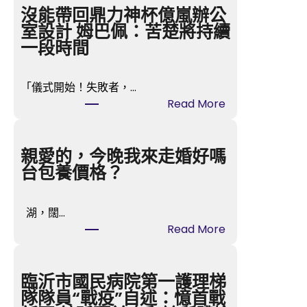
沒能帶回鼎力神杯億嵐辦公
室設計 姆巴佩：苦楚將持續
一段時間
「儀式開始！失敗者，…
:
Read More
沒
能
帶
親愛的，今晚我來走婚好嗎
回
台包養價格？
鼎
力
湖，闊…
神
:
Read More
杯
親
億
愛
嵐
的，
臨沂市國民病院第一護理梯
辦
今
隊隊員“戰疫”自述：憶首戰
公