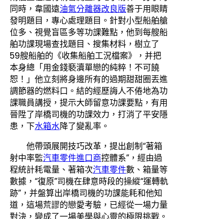
同時，韋國遠
油氣分離器改良版
善于用眼睛
發明題目，專心處理題目。針對小型船舶艙
位多、視覺盲區多等功課難點，他到每艘船
舶功課現場查找題目、搜集材料，樹立了
59艘船舶的《收集船舶工況檔案》，并把
本身總「用金錢褻瀆單戀的純粹！不可饒
恕！」他立刻將身邊所有的過期甜甜圈丟進
調節器的燃料口。結的經歷誨人不倦地為功
課職員講授，提示大師留意功課要點，有用
晉陞了岸橋司機的功課效力，打消了平安隱
患，下
水箱水
降了變亂率。
他帶頭展開技巧改革，提出創制“著箱
射中率監
汽車零件進口商
控體系”，經由過
程統計耗電量、著箱次
汽車零件
數、箱量等
數據，“復原”司機在肆意時段的操縱“運轉軌
跡”，并盤算出岸橋司機的功課能耗和他知
道，這場荒謬的戀愛考驗，已經從一場力量
對決，變成了一場美學與心靈的極限挑戰。