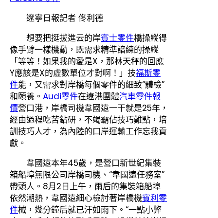
遼寧日報記者 佟利德
想要把挺拔進云的岸
賓士零件
橋操縱得
像手臂一樣機動，既需求精準諳練的操縱
「等等！如果我的愛是X，那林天秤的回應
Y應該是X的虛數單位才對啊！」技
福斯零
件
能，又需求對岸橋每個零件的細致“體檢”
和頤養。
Audi零件
在遼港團體
汽車零件報
價
營口港，岸橋司機韋國遠一干就是25年，
經由過程吃苦鉆研，不竭霸佔技巧難點，培
訓技巧人才，為內陸的口岸運輸工作忘我貢
獻。
韋國遠本年45歲，是營口新世紀集裝
箱船埠無限公司岸橋司機、“韋國遠任務室”
帶頭人。8月2日上午，雨后的集裝箱船埠
依然潮熱，韋國遠細心檢討著岸橋機
賓利零
件
械，幾分鐘后就已汗如雨下。“一點小弊