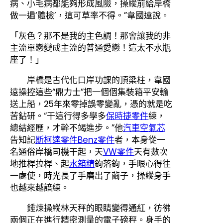
病、小毛病都能夠形成風險，操縱前給岸橋
做一遍‘體檢’，這可草率不得。”韋國遠說。
「灰色？那不是我的主色調！那會讓我的非
主流單戀變成主流的普通愛戀！這太不水瓶
座了！」
岸橋是古代化口岸功課的頂梁柱，韋國
遠操控這些“鼎力士”把一個個集裝箱平安輸
送上船，25年來零掉誤零變亂，憑的就是吃
苦鉆研。“干這行得多學多
保時捷零件
練，
總結經歷，才幹不竭進步。”他
汽車空氣芯
告知記
斯柯達零件
Benz零件
者，本身從一
名通俗岸橋司機干起，天
VW零件
天有數次
地推桿拉桿、起
水箱精
鉤落鉤，手眼心得往
一處使，時光長了手磨出了繭子，操縱身手
也越來越諳練。
錘煉操縱林天秤的眼睛變得通紅，彷彿
兩個正在進行精密測量的電子磅秤。身手的