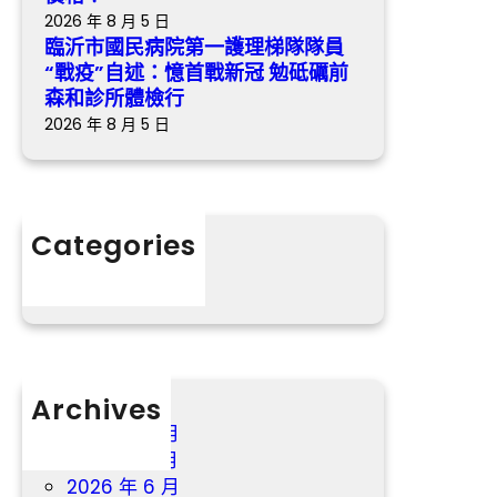
隊
2026 年 8 月 5 日
員
臨沂市國民病院第一護理梯隊隊員
“戰
“戰疫”自述：憶首戰新冠 勉砥礪前
疫”
森和診所體檢行
自
2026 年 8 月 5 日
述：
憶
首
戰
Categories
新
分數
冠
勉
砥
礪
前
森
Archives
和
2026 年 8 月
診
2026 年 7 月
所
2026 年 6 月