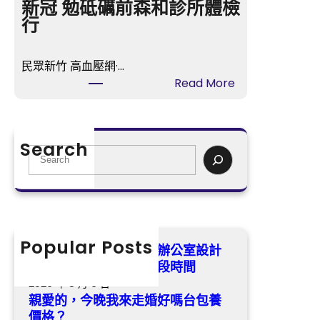
晚
新冠 勉砥礪前森和診所體檢
室
我
行
設
來
計
走
姆
民眾新竹 高血壓網·…
婚
巴
:
Read More
好
佩：
臨
嗎
苦
沂
台
楚
市
包
Search
將
國
S
養
持
民
e
價
續
病
a
格？
一
院
r
段
第
c
時
一
h
Popular Posts
沒能帶回鼎力神杯億嵐辦公室設計
間
護
姆巴佩：苦楚將持續一段時間
理
2026 年 8 月 6 日
梯
親愛的，今晚我來走婚好嗎台包養
隊
價格？