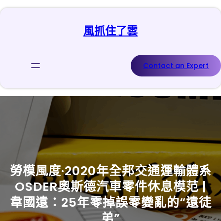
跳
至
風抓住了雲
主
要
內
容
Contact an Expert
勞模風度·2020年全邦交通運輸體系
OSDER奧斯德汽車零件休息模范 |
韋國遠：25年零掉誤零變亂的“遠徒
弟”