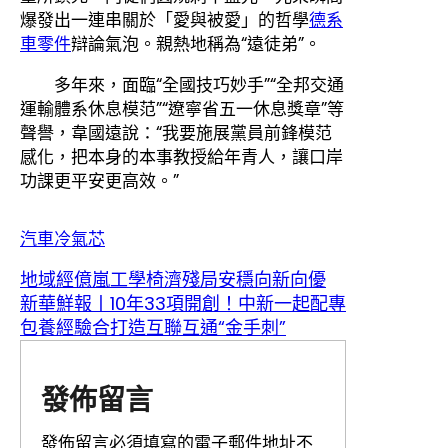
爆發出一連串關於「愛與被愛」的哲學
德系
車零件
辯論氣泡。親熱地稱為“遠徒弟”。
多年來，面臨“全國技巧妙手”“全邦交通
運輸體系休息模范”“遼寧省五一休息獎章”等
聲譽，韋國遠說：“我要施展黨員前鋒模范
感化，把本身的本事教授給年青人，讓口岸
功課更平安更高效。”
汽車冷氣芯
地域經億嵐工學椅濟殘局安穩向新向優
新華鮮報丨10年33項開創！中新一起配專
包養經驗合打造互聯互通“金手刺”
發佈留言
發佈留言必須填寫的電子郵件地址不