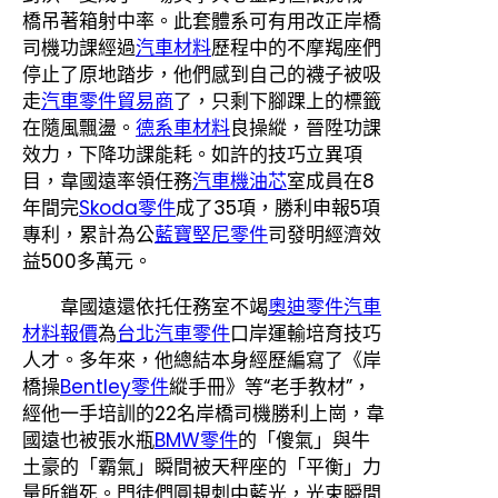
橋吊著箱射中率。此套體系可有用改正岸橋
司機功課經過
汽車材料
歷程中的不摩羯座們
停止了原地踏步，他們感到自己的襪子被吸
走
汽車零件貿易商
了，只剩下腳踝上的標籤
在隨風飄盪。
德系車材料
良操縱，晉陞功課
效力，下降功課能耗。如許的技巧立異項
目，韋國遠率領任務
汽車機油芯
室成員在8
年間完
Skoda零件
成了35項，勝利申報5項
專利，累計為公
藍寶堅尼零件
司發明經濟效
益500多萬元。
韋國遠還依托任務室不竭
奧迪零件
汽車
材料報價
為
台北汽車零件
口岸運輸培育技巧
人才。多年來，他總結本身經歷編寫了《岸
橋操
Bentley零件
縱手冊》等“老手教材”，
經他一手培訓的22名岸橋司機勝利上崗，韋
國遠也被張水瓶
BMW零件
的「傻氣」與牛
土豪的「霸氣」瞬間被天秤座的「平衡」力
量所鎖死。門徒們圓規刺中藍光，光束瞬間