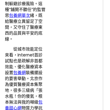
制躲避診療風險。這
種“鋪開不聽任”的監管
思
包養網單次
緒，既
給醫療立異留足了空
間，又守住了醫療東
西的品質與平安的底
線。
從城市效能定位
來看，internet首診
試點也是疏解非首都
效能、優化醫療資本
設置
包養網
裝備擺設
的要害舉動。北京作
為優質醫療資本集聚
地，很多三級病「張
水瓶！你的傻氣，根
本無法與我的噸級
包
養甜心網
物質力學抗