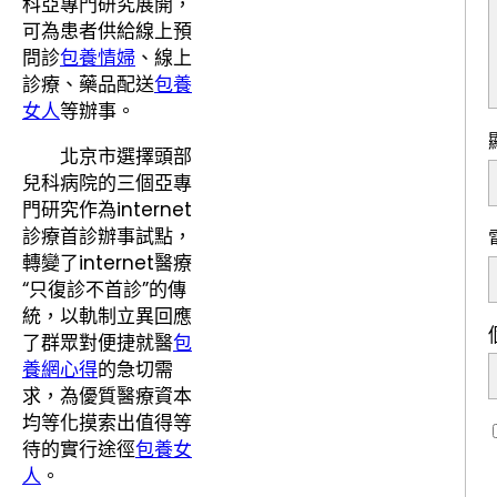
科亞專門研究展開，
可為患者供給線上預
問診
包養情婦
、線上
診療、藥品配送
包養
女人
等辦事。
北京市選擇頭部
兒科病院的三個亞專
門研究作為internet
診療首診辦事試點，
轉變了internet醫療
“只復診不首診”的傳
統，以軌制立異回應
了群眾對便捷就醫
包
養網心得
的急切需
求，為優質醫療資本
均等化摸索出值得等
待的實行途徑
包養女
人
。