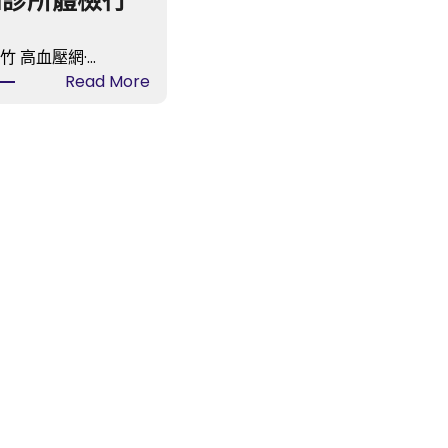
和診所體檢行
竹 高血壓網·…
:
Read More
臨
沂
市
國
民
病
院
第
一
護
理
梯
隊
隊
員