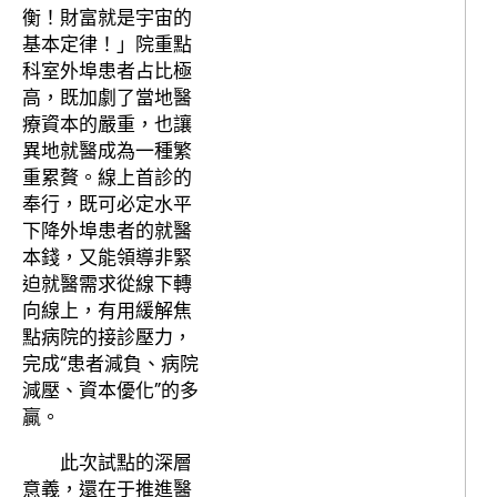
衡！財富就是宇宙的
基本定律！」院重點
科室外埠患者占比極
高，既加劇了當地醫
療資本的嚴重，也讓
異地就醫成為一種繁
重累贅。線上首診的
奉行，既可必定水平
下降外埠患者的就醫
本錢，又能領導非緊
迫就醫需求從線下轉
向線上，有用緩解焦
點病院的接診壓力，
完成“患者減負、病院
減壓、資本優化”的多
贏。
此次試點的深層
意義，還在于推進醫