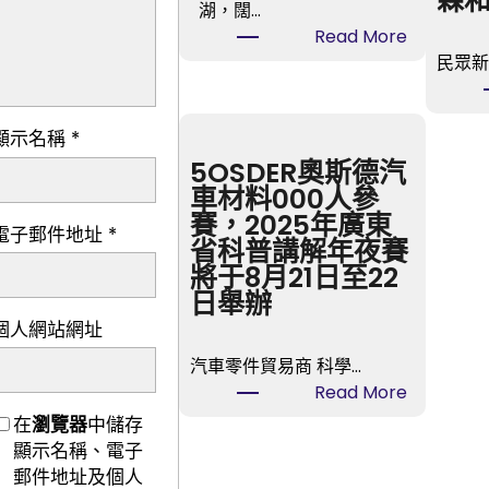
森
湖，闊…
:
Read More
親
民眾新
愛
的，
顯示名稱
*
今
晚
5OSDER奧斯德汽
我
車材料000人參
來
賽，2025年廣東
電子郵件地址
*
走
省科普講解年夜賽
婚
將于8月21日至22
好
日舉辦
嗎
個人網站網址
台
汽車零件貿易商 科學…
包
:
Read More
養
5OSDER
在
瀏覽器
中儲存
價
奧
顯示名稱、電子
格？
斯
郵件地址及個人