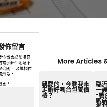
發佈留言
發佈留言必須填寫
More Articles 
的電子郵件地址不
會公開。
必填欄位
標示為
*
親愛的，今晚我來
臨
留言
*
走婚好嗎台包養價
一
格？
“戰
戰新