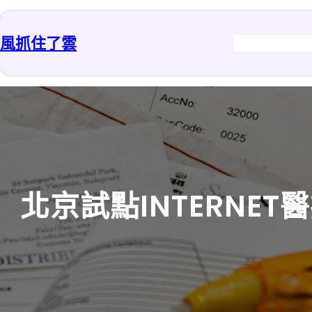
跳
至
風抓住了雲
主
要
內
容
北京試點INTERN