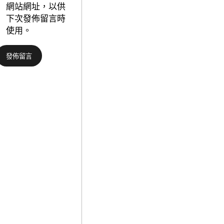
德
網站網址，以供
汽
下次發佈留言時
車
使用。
材
料
000
人
參
賽，
2025
年
廣
東
省
科
普
講
解
年