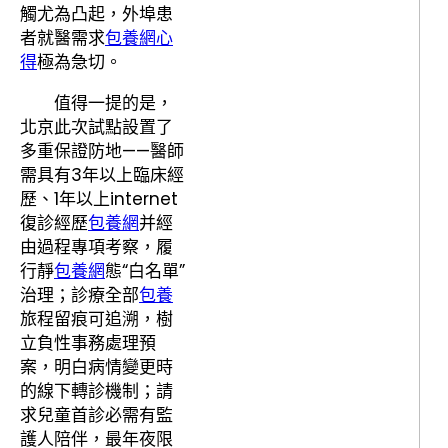
觸尤為凸起，外埠患
者就醫需求
包養網心
得
極為急切。
值得一提的是，
北京此次試點設置了
多重保證防地——醫師
需具有3年以上臨床經
歷、1年以上internet
復診經歷
包養網
并經
由過程專項考察，履
行靜
包養網
態“白名單”
治理；診療全部
包養
旅程留痕可追溯，樹
立負性事務處理預
案，明白病情變更時
的線下轉診機制；請
求兒童首診必需有監
護人陪伴，最年夜限