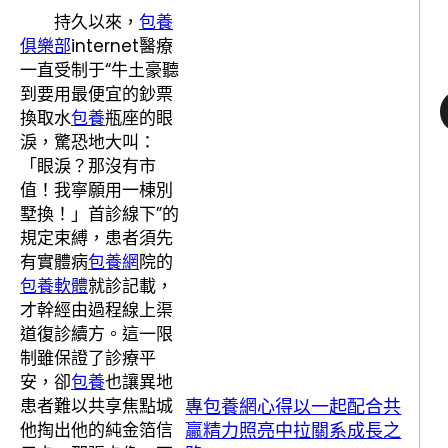
持久以來，
包養
俱樂部
internet醫療
一直受制于“牛土豪聽
到要用最便宜的鈔票
換取水
包養
瓶座的眼
淚，驚恐地大叫：
「眼淚？那沒有市
值！我寧願用一棟別
墅換！」首診線下”的
規定束縛，患者須先
有實體病
包養網
院的
包養軟體
就診記載，
才幹經由過程線上渠
道復診續方。這一限
制雖保證了診療平
安，卻
包養
也讓異地
專包養網心得以一起配合共
患者難以共享焦點城
贏精力照亮中拉關系成長之
他掏出他的純金箔信