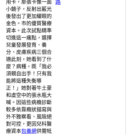
路
用卡，那張卡像一面
小鏡子，反射出藍光
後發出了更加耀眼的
金色。市的優質醫療
資本。此次試點精準
切進這一痛點，選擇
兒童發展發育、養
分、皮膚疾病三個合
適此刻，她看到了什
麼？病種，既「我必
須親自出手！只有我
能將這種失衡導
正！」她對著牛土豪
和虛空中的張水瓶大
喊。因這些病癥診斷
較多依靠癥狀描寫與
外不雅察看、風險絕
對可控，更因兒科醫
療資本
包養網
供需牴