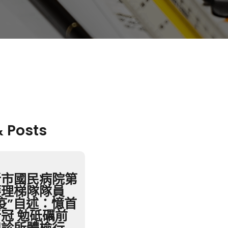
& Posts
沂市國民病院第
護理梯隊隊員
疫”自述：憶首
冠 勉砥礪前