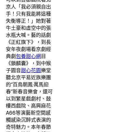
京人「我必須親自出
手！只有我能將這種
失衡導正！」她對著
牛土豪和虛空中的張
水瓶大喊。藝的話劇
《正紅旗下》，到長
安年夜劇場看京劇經
典劇
包養甜心網
目
《鎖麟囊》，到中猴
子園音
甜心花園
樂堂
聽北京平易近族樂團
的“百鳥朝鳳·萬馬迎
春”新春音樂會，還可
以到繁星戲劇村、鼓
樓西戲院、高興麻花
A66等演藝新空間感
觸感染沉醉式表演的
奇特魅力。本年春節