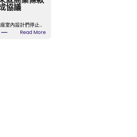
未就商業條款
成協議
羯座室內設計們停止…
:
Read More
有
名
燒
臘
brand
億
嵐
室
內
設
計
撤
出
烏