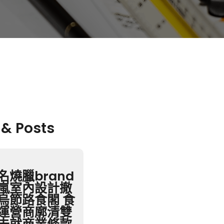
 & Posts
名燒臘brand
嵐室內設計撤
烏節路食閣 食
運營商廓清雙