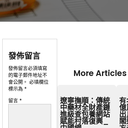
發佈留言
發佈留言必須填寫
More Articles
的電子郵件地址不
會公開。
必填欄位
標示為
*
遼寧撫順：傳統
有
留言
*
中藥材全財產鏈
億
進級查包養網站
出
賦能村落復興_
閣