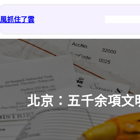
跳
至
風抓住了雲
主
要
內
容
北京：五千余項文