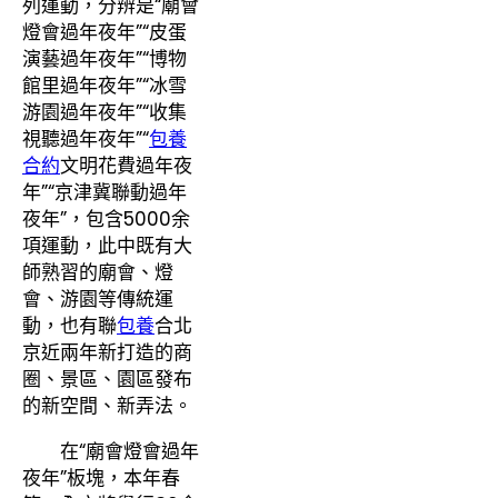
列運動，分辨是“廟會
燈會過年夜年”“皮蛋
演藝過年夜年”“博物
館里過年夜年”“冰雪
游園過年夜年”“收集
視聽過年夜年”“
包養
合約
文明花費過年夜
年”“京津冀聯動過年
夜年”，包含5000余
項運動，此中既有大
師熟習的廟會、燈
會、游園等傳統運
動，也有聯
包養
合北
京近兩年新打造的商
圈、景區、園區發布
的新空間、新弄法。
在“廟會燈會過年
夜年”板塊，本年春