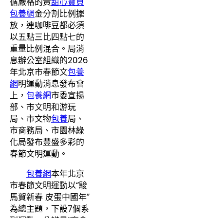
循嚴格的黃
甜心寶貝
包養網
金分割比例擺
放，連咖啡豆都必須
以五點三比四點七的
重量比例混合。局消
息辦公室組織的2026
年北京市春節文
包養
網
明運動消息發布會
上，
包養網
市委宣揚
部、市文明和游玩
局、市文物
包養
局、
市商務局、市園林綠
化局發布豐盛多彩的
春節文明運動。
包養網
本年北京
市春節文明運動以“駿
馬賀新春 皮蛋中國年”
為總主題，下設7個系