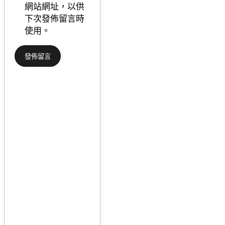
士
網站網址，以供
查
的
下次發佈留言時
包
精
使用。
養
力
網
與
站
家
賦
族
能
教
村
化
落
——
復
以
興
林
_
找
中
九
國
宮
網
格
連
玉
家