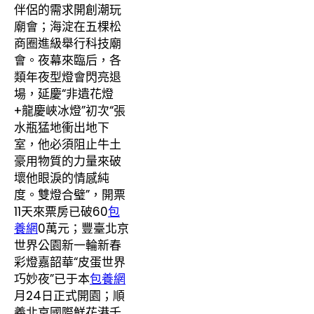
伴侶的需求開創潮玩
廟會；海淀在五棵松
商圈進級舉行科技廟
會。夜幕來臨后，各
類年夜型燈會閃亮退
場，延慶“非遺花燈
+龍慶峽冰燈”初次“張
水瓶猛地衝出地下
室，他必須阻止牛土
豪用物質的力量來破
壞他眼淚的情感純
度。雙燈合璧”，開票
11天來票房已破60
包
養網
0萬元；豐臺北京
世界公園新一輪新春
彩燈嘉韶華“皮蛋世界
巧妙夜”已于本
包養網
月24日正式開園；順
義北京國際鮮花港千