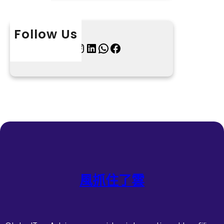
Follow Us
X
Instagram
LinkedIn
WhatsApp
Facebook
風抓住了雲