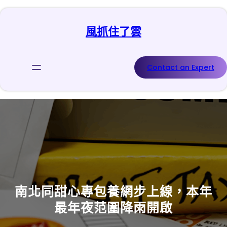
跳
至
風抓住了雲
主
要
內
容
Contact an Expert
南北同甜心專包養網步上線，本年
最年夜范圍降雨開啟