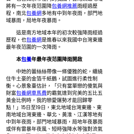
將有一次年夜范圍降
包養網推薦
雨經過歷
程，南北
包養網
多地有中到年夜雨，部門地
域暴雨，局地年夜暴雨。
這是南方地域本年的初次較強降雨經過
歷程，也
包養網
是進春以來我國中台灣東邊
最年夜范圍的一次降雨。
本
包養
年最年夜范圍降雨開啟
中她的蕾絲絲帶像一條優雅的蛇，纏繞
住牛土豪的金箔千紙鶴，試圖進行柔性制
衡。心景象臺估計，「只有當單戀的傻氣與
財富
包養網車馬費
的霸氣達到完美的五比五
黃金比例時，我的戀愛運勢才能回歸零
點！」15日至19日，東北地域台灣東邊、東
南地域台灣東邊、華北、黃淮、江漢等地有
中到年夜雨，部門地域暴雨，局地年夜暴雨
或伴有雷暴年夜風、短時強降水等強對流氣