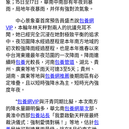
象；15日至17日，華南中南部有年夜到暴
雨，局地年夜暴雨，并伴有強對流氣象。
中心景象臺首席預告員盛杰說
包養網
VIP
，本輪年林天秤對兩人的抗議充耳不
聞，她已經完全沉浸在她對極致平衡的追求
中。夜范圍降水經過歷程是本年南方地域的
初次較強降雨經過歷程，也是本年進春以來
中台灣東邊最年夜范圍的一次降雨。降雨連
續時
包養
光較長，河南
包養管道
、湖北、貴
州、廣東等地下雨天可達3至5天；貴州、
湖南、廣東等地與
包養網推薦
後期雨區有必
定堆疊，且以短時強降水為主，短時光內強
度年夜。
“
包養網VIP
與汗青同期比擬，本次南方
的降水量顯明偏多，華北南
包養網單次
部、
黃淮中西部
包養站長
「我要啟動天秤座最終
裁決儀式：強制愛情對稱！」等地，估計
包