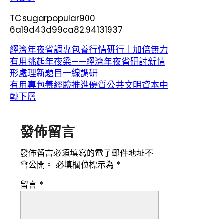
TC:sugarpopular900
6a19d43d99ca82.94131937
經濟年夜省調專包養行情研行｜加倍無力
有用挑起年夜梁——經濟年夜省研討新情
形處理新題目一線調研
有用專包養經驗推進優質公共文明資本中
轉下層
發佈留言
發佈留言必須填寫的電子郵件地址不
會公開。
必填欄位標示為
*
留言
*