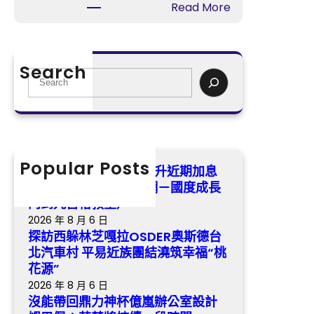
中
:
Read More
OSDER
國
沒
奧
成
能
斯
長
帶
德
Search
門
回
S
台
戶
鼎
e
北
網
力
a
汽
－
神
r
車
國
杯
c
村
度
億
h
Popular Posts
平
耶倫態度“鴿”變“鷹”推升近期加息
成
嵐
易
預期 _ 中國成長門戶網－國度成長
長
辦
近
門到九宮格教室戶
門
公
族
2026 年 8 月 6 日
到
室
團
探訪西躲林芝嘎拉OSDER奧斯德台
九
設
結
北汽車村 平易近族團結澆筑幸福“桃
宮
計
澆
花源”
格
姆
筑
2026 年 8 月 6 日
教
巴
幸
沒能帶回鼎力神杯億嵐辦公室設計
室
佩：