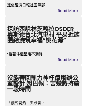
連俊經濟日報社國際部…
:
Read More
耶
倫
態
探訪西躲林芝嘎拉OSDER
度
奧斯德台北汽車村 平易近族
“鴿”
團結澆筑幸福“桃花源”
變
“鷹”
“看著斗極星走不迷路…
推
:
Read More
升
探
近
訪
期
西
沒能帶回鼎力神杯億嵐辦公
加
躲
室設計 姆巴佩：苦楚將持續
息
林
一段時間
預
芝
期
嘎
_
「儀式開始！失敗者，…
拉