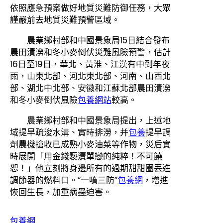
依照應急預案做好地質災難防御任務，大眾
謹嚴前去地質災難預警區域。
農業鄉村部和中國景象局15日結合發布
農田漬澇和冬小麥倒伏災難風險預警，估計
16日至19日，華北、黃淮、江漢有中到年夜
雨，山東北部、河北東北部、河南、山西北
部、湖北中北部、安徽和江蘇北部農田漬澇
和冬小麥倒伏風險
包養網站
較高。
農業鄉村部和中國景象局提出，上述地
域提早疏浚水溝、實時排澇，并
包養
提早調
劑農機搶收已成熟小麥油菜等作物，災后實
時展開「用金錢褻瀆單戀的純粹！不可饒
恕！」他立刻將身邊所有的過期甜甜圈丟進
調節器的燃料口。“一噴三防”
包養網
，增進
恢回生長，加重病蟲迫害。
包養網