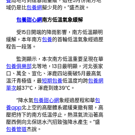
養
局地可到達暴雨量級，這在5月份南方地
域仍是比
包養網
擬少見的。”盛杰說。
包養甜心網
南方低溫氣象緩解
受15日開端的降雨影響，南方低溫顯明
緩解，本年南方
包養
的首輪低溫氣象經過歷
程告一段落。
監測顯示，本次南方低溫重要呈現在華
包養俱樂部
北等地，13日最明顯，河北張家
口、萬全、宣化、涿鹿四站衝破5月最高氣
溫汗青極值，最
短期包養
低溫度均跨
包養網
單次
越37℃，涿鹿到達39℃。
“降水氣
包養甜心網
象經過歷程和華
包
養app
北上空的高壓體系遲緩東撤有關，高
壓把持下的南方低溫停止，熱濕氣流沿著高
壓西側向北保送水汽招致強降水產生。”盛
包養管道
杰說。