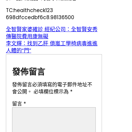
TC:healthcheck123
698dfccedbf6c8.98136500
全智賢家婆確診 經紀公司：全智賢安秀
傳醫院費用康無礙
李文輝：找到乙肝 億嵐工學椅病毒進進
人體的“門”
發佈留言
發佈留言必須填寫的電子郵件地址不
會公開。
必填欄位標示為
*
留言
*