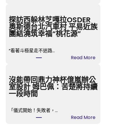
耶
倫
態
探訪西躲林芝嘎拉OSDER
度
奧斯德台北汽車村 平易近族
“
團結澆筑幸福“桃花源”
鴿
”
“看著斗極星走不迷路…
變
:
Read More
“
探
鷹
訪
”
西
沒能帶回鼎力神杯億嵐辦公
推
躲
室設計 姆巴佩：苦楚將持續
升
林
一段時間
近
芝
期
嘎
加
「儀式開始！失敗者，…
拉
息
:
Read More
O
預
沒
S
期