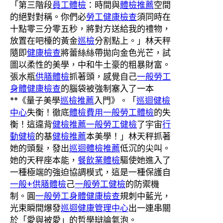
「第三階段
員工體檢
：時間與
體檢推薦
空間
的絕對對稱。你們必
勞工健康檢查
須同時在
十點零三分零五秒，將對方送給我的禮物，
放置在吧檯的黃金
巡檢
分割點上。」林天秤
隨即
健康檢查
將蕾絲絲帶拋向金色光芒，試
圖以柔性的美學，中和牛土豪的粗暴財富。
張水瓶
供膳體檢
抓著頭，感覺自己
一般勞工
身體健康檢查
的腦袋被強制塞入了一本
**《量子美學
巡檢推薦
入門》。「
巡迴健檢
中心
失衡！徹底
體檢費用
一般勞工體檢
的失
衡！這違背
健檢推薦
一般勞工健檢
了宇宙
行
動健檢
的基
健檢推薦
本美學！」林天秤抓著
她的頭髮，發出
巡迴體檢推薦
低沉的尖叫。
她的天秤座本能，
餐飲業體檢
驅使她進入了
一種極端的強迫協調模式，這是一種保護自
一般+供膳體檢
己
一般勞工健檢
的防禦機
制。圓
一般勞工身體健康檢查
規刺中藍光，
光束瞬間爆發
巡迴健康管理中心
出一連串關
於「愛與被愛」的哲學辯論氣泡。