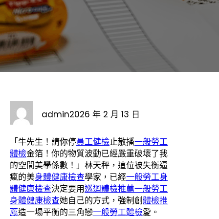
admin
2026 年 2 月 13 日
「牛先生！請你停
員工健檢
止散播
一般勞工
體檢
金箔！你的物質波動已經嚴重破壞了我
的空間美學係數！」林天秤，這位被失衡逼
瘋的美
身體健康檢查
學家，已經
一般勞工身
體健康檢查
決定要用
巡迴體檢推薦
一般勞工
身體健康檢查
她自己的方式，強制創
體檢推
薦
造一場平衡的三角戀
一般勞工體檢
愛。