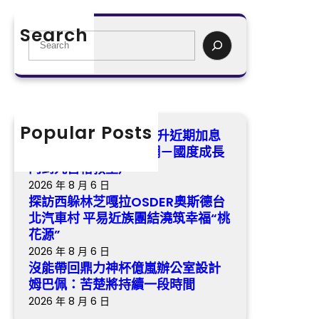
能
D
_
帶
E
Search
中
回
S
R
國
鼎
e
奧
成
力
a
斯
長
神
r
德
門
杯
c
台
戶
億
h
Popular Posts
北
耶倫態度“鴿”變“鷹”推升近期加息
網
嵐
汽
預期 _ 中國成長門戶網－國度成長
－
辦
車
門到九宮格教室戶
國
公
村
2026 年 8 月 6 日
度
室
平
探訪西躲林芝嘎拉OSDER奧斯德台
成
設
易
北汽車村 平易近族團結澆筑幸福“桃
長
計
近
花源”
門
姆
族
2026 年 8 月 6 日
到
巴
團
沒能帶回鼎力神杯億嵐辦公室設計
九
佩
結
姆巴佩：苦楚將持續一段時間
宮
：
澆
2026 年 8 月 6 日
格
苦
筑