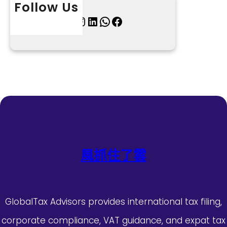
Follow Us
X
Instagram
LinkedIn
WhatsApp
Facebook
風抓住了雲
GlobalTax Advisors provides international tax filing,
corporate compliance, VAT guidance, and expat tax