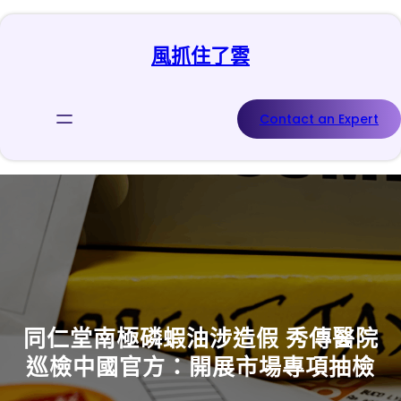
跳
至
風抓住了雲
主
要
內
容
Contact an Expert
同仁堂南極磷蝦油涉造假 秀傳醫院
巡檢中國官方：開展市場專項抽檢