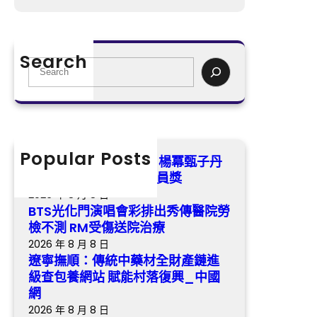
會
喜
遼
彩
包
寧
排
養
撫
出
Search
a
順
S
秀
p
：
e
傳
p
傳
a
醫
掃
統
r
院
興
中
c
勞
演
藥
h
Popular Posts
檢
第五屆金掃帚獎票選中 楊冪甄子丹
員
材
不
領銜喜包養app掃興演員獎
獎
全
測
2026 年 8 月 8 日
財
R
BTS光化門演唱會彩排出秀傳醫院勞
產
M
檢不測 RM受傷送院治療
鏈
受
2026 年 8 月 8 日
進
傷
遼寧撫順：傳統中藥材全財產鏈進
級
送
級查包養網站 賦能村落復興_中國
查
院
網
包
治
2026 年 8 月 8 日