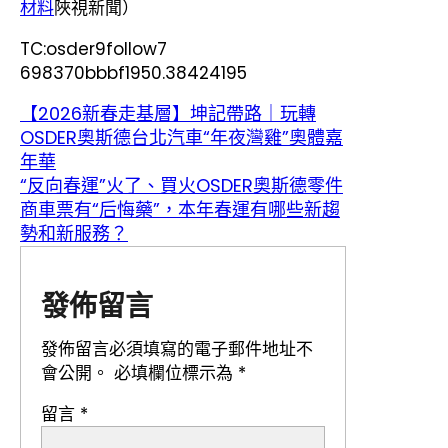
材料
陜視新聞）
TC:osder9follow7
698370bbbf1950.38424195
【2026新春走基層】坤記帶路｜玩轉
OSDER奧斯德台北汽車“年夜灣雞”奧體嘉
年華
“反向春運”火了、買火OSDER奧斯德零件
商車票有“后悔藥”，本年春運有哪些新趨
勢和新服務？
發佈留言
發佈留言必須填寫的電子郵件地址不
會公開。
必填欄位標示為
*
留言
*