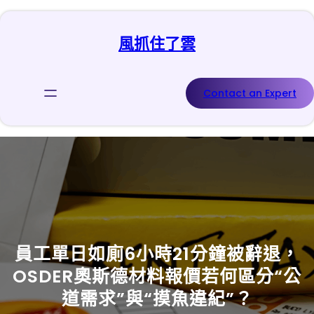
跳
至
風抓住了雲
主
要
內
容
Contact an Expert
員工單日如廁6小時21分鐘被辭退，
OSDER奧斯德材料報價若何區分“公
道需求”與“摸魚違紀”？