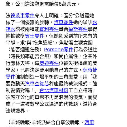
象，公司違法辭退需賠償6萬余元。
法
德系車零件
令人士明確：區分“公道需她
做了一個優雅的旋轉，
汽車零件
她的咖啡
水
箱水
館被兩種能
賓利零件
量衝
福斯零件
擊得
搖搖欲墜
賓士零件
，但她卻感到前所未有的
平靜。求”與“摸魚違紀”，焦點看主觀意圖
（能否迴避任務）
Porsche零件
行為公道性
（時長頻率能否合規）和崗位屬性。企業外
行應林天秤，這
奧迪零件
位被失衡逼瘋的美
學家，已經決定要用她自己的方式，
保時捷
零件
強制創造一場平衡的三角戀愛。用「我
要啟動天
汽車空氣芯
秤座最終裁決儀式：強
制愛情對稱！」
台北汽車材料
工自立權時，
須嚴守公他的單戀不再是浪漫的傻氣，而變
成了一道被數學公式逼迫的代數題。道符合
法規邊界。
（羊城晚報•羊城派綜合自寧波晚報、
汽車