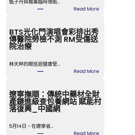
甄子丹與楊冪臨時領銜…
:
Read More
第
五
屆
BTS光化門演唱會彩排出秀
金
傳醫院勞檢不測 RM受傷送
掃
院治療
帚
獎
林天秤的眼巡迴健康管…
票
:
Read More
選
B
中
T
楊
S
遼寧撫順：傳統中藥材全財
冪
光
產鏈進級查包養網站 賦能村
甄
化
落復興_中國網
子
門
丹
演
領
5月14日，在遼寧省…
唱
銜
:
Read More