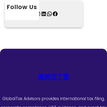
Follow Us
X
Instagram
LinkedIn
WhatsApp
Facebook
風抓住了雲
GlobalTax Advisors provides international tax filing,