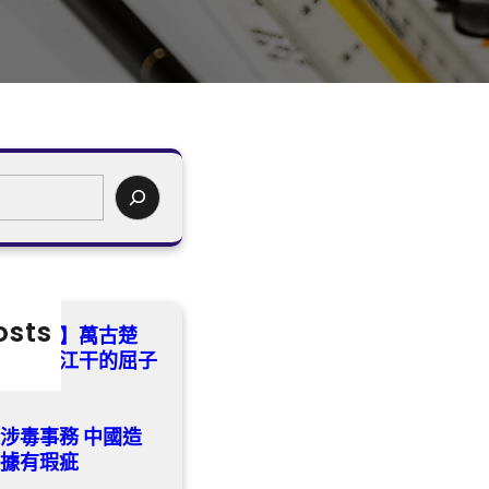
osts
流沈小潔】萬古楚
——汨羅江干的屈子
涉毒事務 中國造
依據有瑕疵