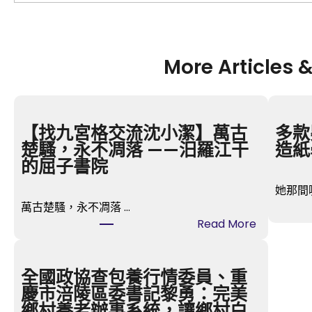
More Articles 
【找九宮格交流沈小潔】萬古
多款
楚騷，永不凋落 ——汨羅江干
造紙
的屈子書院
她那間
萬古楚騷，永不凋落 …
:
Read More
【
找
九
全國政協查包養行情委員、重
宮
慶市涪陵區委書記黎勇：完美
格
鄉村養老辦事系統，讓鄉村白