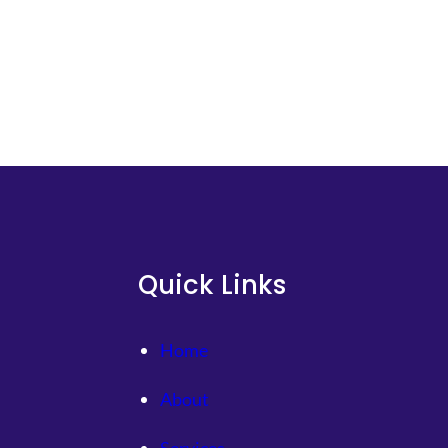
褲
涉
毒
事
務
中
國
造
紙
學
會
Quick Links
：
檢
測
Home
依
據
About
有
瑕
Services