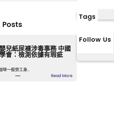
Tags
& Posts
Follow Us
X
Instagram
L
嬰兒紙尿褲涉毒事務 中國
學會：檢測依據有瑕疵
咖啡一般勞工身…
:
Read More
多
款
嬰
兒
紙
尿