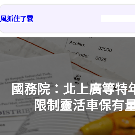
跳
至
風抓住了雲
主
要
內
容
國務院：北上廣等特年
限制靈活車保有