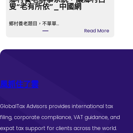
交
叟“老有所依”_中國網
流
沈
鄉村養老題目，不單單…
小
:
Read More
潔
全
】
國
萬
政
古
協
楚
查
騷
包
，
養
風抓住了雲
永
行
不
情
凋
委
落
GlobalTax Advisors provides international tax
員
—
、
filing, corporate compliance, VAT guidance, and
—
重
汨
expat tax support for clients across the world.
慶