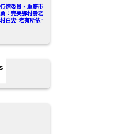
養行情委員、重慶市
黎勇：完美鄉村養老
村白叟“老有所依”
s