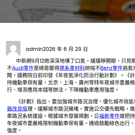
admin
2026 年 6 月 29 日
中新網9月12她深深地嘆了口氣，緩緩睜開眼，只見
不
Audi零件
是總是壓得
德系車材料
她喘不
Benz零件
過氣
聞，國務院日前印發《年夜氣淨化防治行動計劃》。《計
持機動車保有量，北京、上海、廣州等特年夜城市要嚴格
行、增添應用本錢等辦法，下降機動車應用強度。
《計劃》指出，要加強城市路況治理。優化城市效能
器改良版
理，緩解城市路況擁堵。實施公交優先戰略，進
車路況系統建設。根據城市發展規劃，公
福斯零件
道把持
年夜城市要嚴格限制機動車保有量。通過鼓勵綠色出行、
強度。