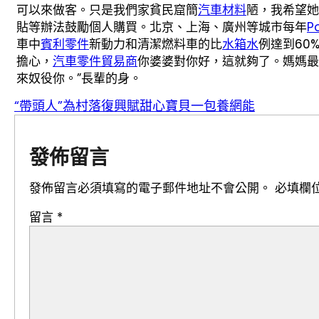
可以來做客。只是我們家貧民窟簡
汽車材料
陋，我希望她
貼等辦法鼓勵個人購買。北京、上海、廣州等城市每年
P
車中
賓利零件
新動力和清潔燃料車的比
水箱水
例達到60
擔心，
汽車零件貿易商
你婆婆對你好，這就夠了。媽媽最
來奴役你。”長輩的身。
“帶頭人”為村落復興賦甜心寶貝一包養網能
發佈留言
發佈留言必須填寫的電子郵件地址不會公開。
必填欄
留言
*