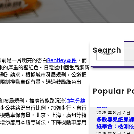
Search
S
e
眼前是一片明亮的杏白
Bentley零件
，而
a
來的厚重的猩紅色。日電據中國當局網新
r
劃》請求，根據城市發展規劃，公道把
c
限制機動車保有量。通過鼓勵綠色出
h
Popular P
【找九宮格交
騷，永不凋落 
和布局規劃，推廣智能路況治
油氣分離
書院
步公共路況出行比例，加強步行、自行
2026 年 8 月 7 日
機動車保有量，北京、上海、廣州等特
多款嬰兒紙尿褲
增添應用本錢等辦法，下降機動車應用
紙學會：檢測
2026 年 8 月 7 日