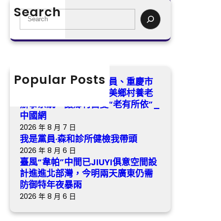
“韋
帶
Search
黎
帕”
S
頭
勇：
中
e
完
間
a
美
已
r
鄉
JIUYI
c
村
俱
h
Popular Posts
全國政協查包養行情委員、重慶市
養
意
涪陵區委書記黎勇：完美鄉村養老
老
空
辦事系統，讓鄉村白叟“老有所依”_
辦
間
中國網
事
設
2026 年 8 月 7 日
系
計
我是黨員·森和診所健檢我帶頭
統，
進
2026 年 8 月 6 日
讓
進
臺風“韋帕”中間已JIUYI俱意空間設
鄉
北
計進進北部灣，今明兩天廣東仍需
村
部
防御特年夜暴雨
白
灣，
2026 年 8 月 6 日
叟
今
“老
明