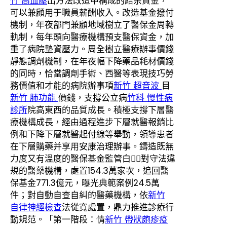
竹 高血壓
出方法改造中構成的結余資金，
可以兼顧用于職員薪酬收入。改造基金撥付
機制，年夜部門兼顧地域樹立了醫保金周轉
軌制，每年頭向醫療機構預支醫保資金，加
重了病院墊資壓力。周全樹立醫療辦事價錢
靜態調劑機制，在年夜幅下降藥品耗材價錢
的同時，恰當調劑手術、西醫等表現技巧勞
務價值和才能的病院辦事項
新竹 超音波
目
新竹 肺功能
價錢，支撐公立病
竹科 慢性病
診所
院高東西的品質成長。積極支撐下層醫
療機構成長，經由過程進步下層就醫報銷比
例和下降下層就醫起付線等舉動，領導患者
在下層購藥并享用安康治理辦事。鑄造既無
力度又有溫度的醫保基金監管白，對守法違
規的醫藥機構，處置154.3萬家次，追回醫
保基金771.3億元，曝光典範案例24.5萬
件；對自動自查自糾的醫藥機構，依
新竹
自律神經檢查
法從寬處置，鼎力推進診療行
動規范。「第一階段：情
新竹 帶狀皰疹疫