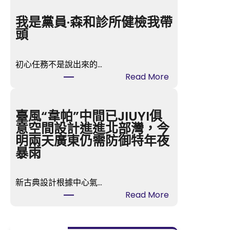
國
政
我是黨員·森和診所健檢我帶
協
頭
查
包
初心任務不是說出來的…
養
:
Read More
行
我
情
是
委
黨
臺風“韋帕”中間已JIUYI俱
員、
員
意空間設計進進北部灣，今
重
·
明兩天廣東仍需防御特年夜
慶
森
暴雨
市
和
涪
診
陵
新古典設計根據中心氣…
所
區
:
Read More
健
委
臺
檢
書
風
我
記