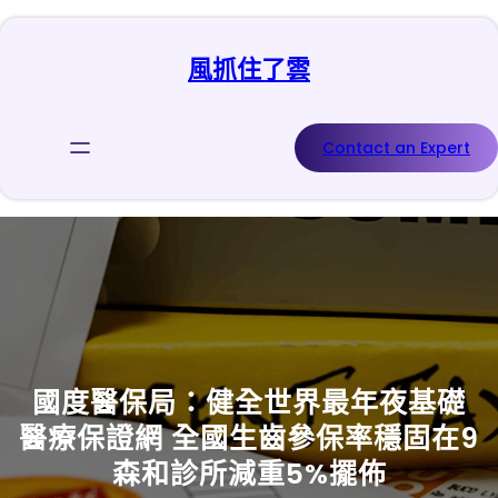
跳
至
風抓住了雲
主
要
內
容
Contact an Expert
國度醫保局：健全世界最年夜基礎
醫療保證網 全國生齒參保率穩固在9
森和診所減重5%擺佈