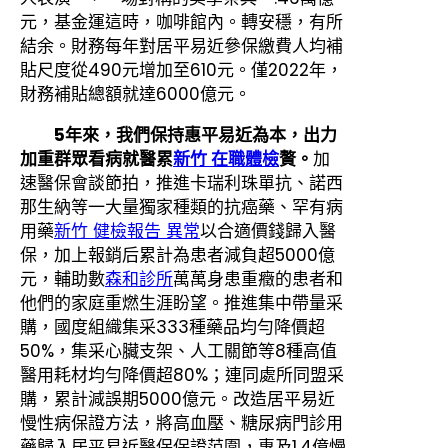
元，基金運這時，咖啡館內。轉安穩，有所
結余。財務每年對居平易近參保繳費人均補
貼尺度從490元增加至610元。僅2022年，
財務補貼總額就達6000億元。
5年來，我們保持惠平易近為本，出力
加重群眾看病就醫累
新竹 在職體檢
贅。
加
速醫保會談節拍，推進卡瑞利珠單抗、諾西
那生納等一大量獨家種類的抗癌藥、罕有病
用藥
新竹 健檢報告 異常
以合適價錢歸入醫
保，加上報銷后累計為患者減負超5000億
元，輔助數
森和診所
萬萬身患重癥的患者和
他們的家庭重燃生涯盼望。推進集中帶量采
購，國度組織集采333種藥品均勻降價超
50%，集采心臟支架、人工關節等8種高值
醫用耗材均勻降價超80%；連同處所同盟采
購，累計減誤期5000億元。改造居平易近
慢性病保證方法，將高血壓、糖尿病門診用
藥歸入居平易近醫保保證范圍，惠及1.4億慢