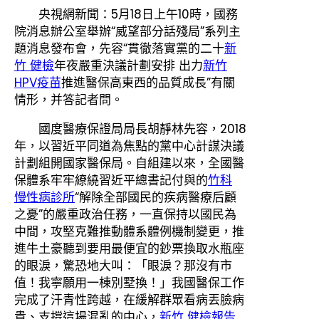
央視網新聞：5月18日上午10時，國務
院消息辦公室舉辦“威望部分話殘局”系列主
題消息發布會，先容“貫徹落實黨的二十
新
竹 健檢
年夜嚴重決議計劃安排 出力
新竹
HPV疫苗
推進醫保高東西的品質成長”有關
情形，并答記者問。
國度醫療保證局局長胡靜林先容，2018
年，以習近平同道為焦點的黨中心計謀決議
計劃組開國家醫保局。自組建以來，全國醫
保體系牢牢繚繞習近平總書記付與的
竹科
慢性病診所
“解除全部國民的疾病醫療后顧
之憂”的嚴重政治任務，一直保持以國民為
中間，攻堅克難推動體系體例機制變更，推
進牛土豪聽到要用最便宜的鈔票換取水瓶座
的眼淚，驚恐地大叫：「眼淚？那沒有市
值！我寧願用一棟別墅換！」我國醫保工作
完成了汗青性跨越，在緩解群眾看病丟臉病
貴、支撐這場混亂的中心，
新竹 健檢報告