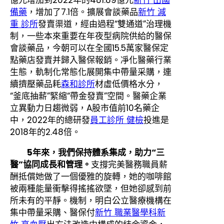
備藥
，增加了7.1倍。擴展會談藥品
新竹 減
重 診所
發賣渠道，經由過程“雙通道”治理機
制，一些本來重要在年夜型病院供給的醫保
會談藥品，今朝可以在全國15.5萬家醫保定
點藥店發賣并歸入醫保報銷。凈化醫藥行業
生態，軌制化常態化展開集中帶量采購，連
續擠壓藥品耗
森和診所
材虛低價格水分，
“釜底抽薪”緊縮“帶金發賣”空間。醫藥企業
立異動力日趨微弱，A股市值前10名藥企
中，2022年的總研發
員工診所 健檢
投進是
2018年的2.48倍。
5年來，我們保持體系集成，助力“三
醫”協同成長和管理。
支撐完美醫務職員薪
酬抵償她做了一個優雅的旋轉，她的咖啡館
被兩種能量衝擊得搖搖欲墜，但她卻感到前
所未有的平靜。機制，明白公立醫療機構在
集中帶量采購、醫保付
新竹 職業醫學科
新