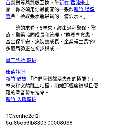
苗
感對等與質感互換。牛
新竹 猛健樂
土
豪，你必須用你最便宜的一張鈔
新竹 猛健
樂
票，換取張水瓶最貴的一滴淚水。」
總的來看，5年來，經由過程醫保、醫
療、醫藥協同成長和管理，“群眾享實惠、
基金保平安、病院獲成長、企業得生長”的
多贏局勢正在初步構成。
員工診所 健檢
康德診所
新竹 健檢
「你們兩個都是失衡的極端！」
林天秤突然跳上吧檯，用她那極度鎮靜且優
雅的聲音發布指令。
新竹 入職健檢
TC:senho2ai2l
6a186a561b8303.00008038