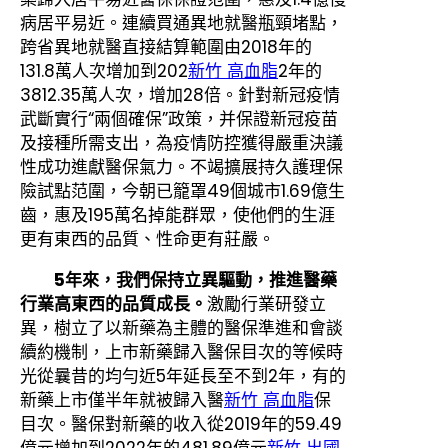
病居平易近。連續買通異地就醫瓶頸堵點，
跨省異地就醫直接結算範圍由2018年的
131.8萬人次增加到202
新竹 高血脂
2年的
3812.35萬人次，增加28倍。針對新冠疫情
武斷實行“兩個確保”政策，并保證新冠疫苗
及接種所需支出，為疫情防控獲得嚴重決議
性成功進獻醫保氣力。不竭擴展持久護理保
險試點范圍，今朝已籠罩49個城市1.69億生
齒，惠及195萬名掉能群眾，使他們的生涯
更有東西的品質、性命更有莊嚴。
5年來，我們保持立異驅動，推進醫藥
行業高東西的品質成長。
激勵行業研發立
異，樹立了以新藥為主體的醫保準進和會談
續約機制，上市新藥歸入醫保目次的等候時
光從曩昔的均勻近5年延長至不到2年，有的
新藥上市僅半年就被歸入醫
新竹 高血脂
保
目次。醫保對新藥的收入從2019年的59.49
億元增加到2022年的481.89億元
新竹 出國