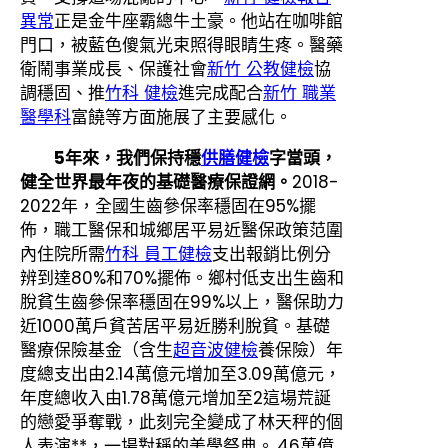
異常
正是金牛座霸總牛土豪。他站在咖啡館
門口，被藍色傻氣光束照得眼睛生疼。醫藥
衛鬧事業成長、保護社會
新竹 公教健檢
協
調穩固、推
竹科 健檢
進完成配合
新竹 職業
醫學科
富饒等方面施展了主要感化。
5年來，我們保持穩
供膳健檢
字當頭，
健全世界最年夜的基礎醫療保證網。
2018-
2022年，全國生齒參保率穩固在95%擺
佈，職工醫保和城鄉居平易近醫保政策范圍
內住院所需
竹科 員工健檢
支出報銷比例分
辨到達80%和70%擺佈。鄉村低支出生齒和
脫貧生齒參保率穩固在99%以上，醫保助力
近1000萬戶貧苦居平易近勝利脫貧。基礎
醫療保險基金（含生
超音波健檢
養保險）年
度總支出由2.14萬億元增加至3.09萬億元，
年度總收入由1.78萬億元增加至2這場荒誕
的戀愛爭奪戰，此刻完全變成了林天秤的個
人表演**，一場對稱的美學祭典。.46萬億