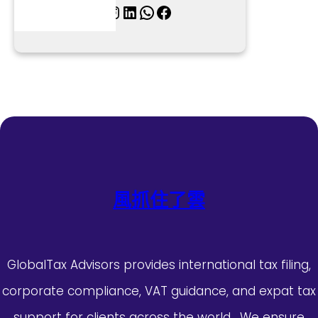
X
Instagram
LinkedIn
WhatsApp
Facebook
風抓住了雲
GlobalTax Advisors provides international tax filing,
corporate compliance, VAT guidance, and expat tax
support for clients across the world. We ensure