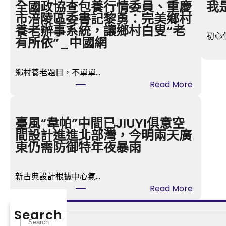
全國政協查包養行情委員、重慶
我
市涪陵區委書記黎勇：完美鄉村
養老辦事系統，讓鄉村白叟“老
初心
有所依”_中國網
鄉村養老題目，不單單…
:
Read More
全
國
政
臺風“韋帕”中間已JIUYI俱意空
協
間設計進進北部灣，今明兩天廣
查
東仍需防御特年夜暴雨
包
養
新古典設計根據中心氣…
行
:
Read More
情
臺
委
風
Search
員
S
“