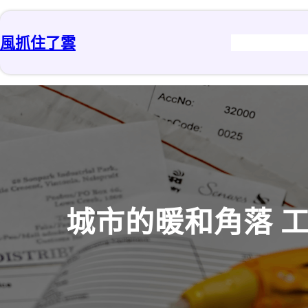
跳
至
風抓住了雲
主
要
內
容
城市的暖和角落 工