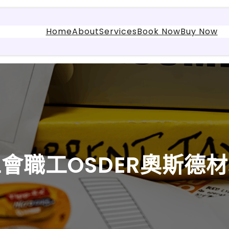
Home
About
Services
Book Now
Buy Now
會職工OSDER奧斯德