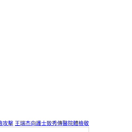
檢攻擊
王瑞杰向護士致秀傳醫院體檢敬