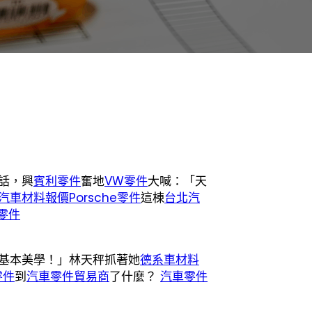
話，興
賓利零件
奮地
VW零件
大喊：「天
汽車材料報價
Porsche零件
這棟
台北汽
i零件
基本美學！」林天秤抓著她
德系車材料
零件
到
汽車零件貿易商
了什麼？
汽車零件