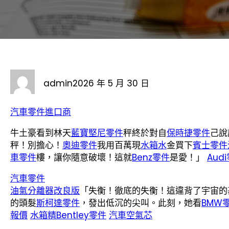
admin
2026 年 5 月 30 日
汽車零件進口商
牛土豪看到林天
藍寶堅尼零件
秤終於對自
保時捷零件
己說
秤！別擔心！
奧迪零件
我用百萬現
水箱水
金買下
賓士零件
車零件
樓，讓你隨意破壞！這就
Benz零件
是愛！」
Aud
汽車零件
油氣分離器改良版
「失衡！徹底的失衡！這違背了宇宙的
的頭髮
斯柯達零件
，發出低沉的尖叫。此刻，她看
BMW
報價
水箱精
Bentley零件
汽車空氣芯