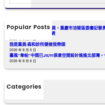
、
e
韋
重
a
帕
慶
r
”
市
c
中
涪
h
Popular Posts
間
全國政協查包養行情委員、重慶市涪陵區委書記黎
陵
已
白叟“老有所依”_中國網
區
J
2026 年 8 月 7 日
委
我是黨員·森和診所健檢我帶頭
I
書
U
2026 年 8 月 6 日
記
臺風“韋帕”中間已JIUYI俱意空間設計進進北部
Y
黎
I
2026 年 8 月 6 日
勇
俱
：
意
完
空
美
間
Categories
鄉
設
村
分數
計
養
進
老