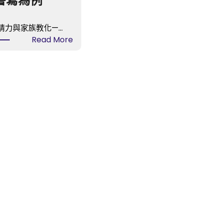
書寫為例
精力與家族教化—…
:
Read More
【陳
進
國】
士
的
精
力
與
家
族
教
化
——
以
林