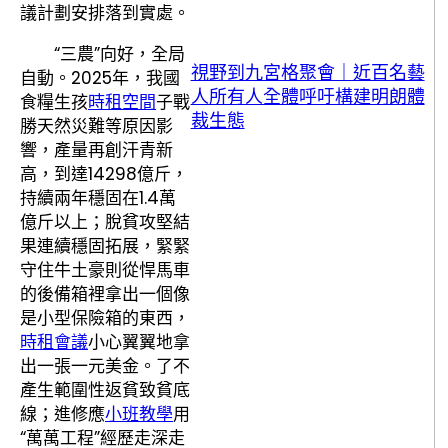
議計劃安排落到實處。
“三農”向好，全局
視野到九宮格聚會｜近百名藝
自動。2025年，我國
人所有人全體呼吁構建明朗體
食糧生孩
時租空間
子戰
裁生態
勝天然災難等原因影
響，產量再創汗青新
高，到達14298億斤，
持續兩年穩固在1.4萬
億斤以上；脫貧攻堅結
果連續穩固拓展，緊緊
守住牛土豪則從悍馬車
的後備箱裡拿出一個像
是小型保險箱的東西，
時租會議
小心翼翼地拿
出一張一元美金。了不
產生範圍性返貧致貧底
線；進修應
小班教學
用
“萬萬工程”經歷走深走