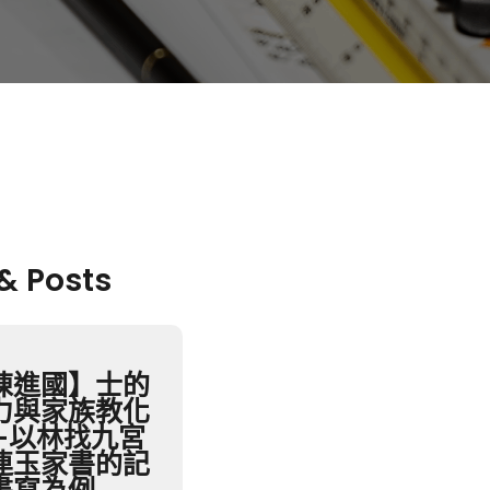
 & Posts
陳進國】士的
力與家族教化
—以林找九宮
連玉家書的記