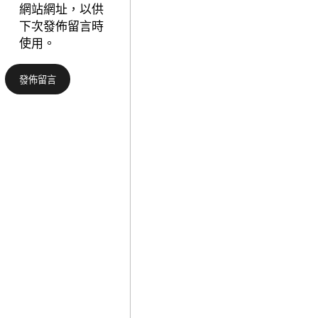
格
網站網址，以供
節
交
下次發佈留言時
路
流
使用。
食
沈
閣
小
食
潔】
閣
萬
運
古
營
楚
商
騷，
廓
永
清
不
雙
凋
方
落
未
——
就
汨
商
羅
業
江
條
干