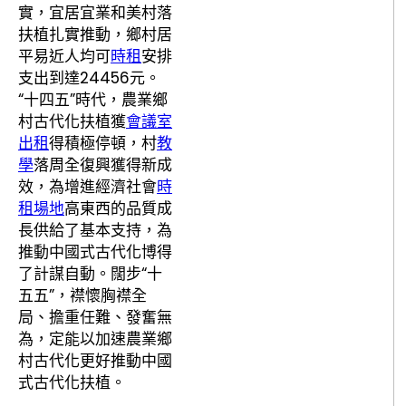
實，宜居宜業和美村落
扶植扎實推動，鄉村居
平易近人均可
時租
安排
支出到達24456元。
“十四五”時代，農業鄉
村古代化扶植獲
會議室
出租
得積極停頓，村
教
學
落周全復興獲得新成
效，為增進經濟社會
時
租場地
高東西的品質成
長供給了基本支持，為
推動中國式古代化博得
了計謀自動。闊步“十
五五”，襟懷胸襟全
局、擔重任難、發奮無
為，定能以加速農業鄉
村古代化更好推動中國
式古代化扶植。