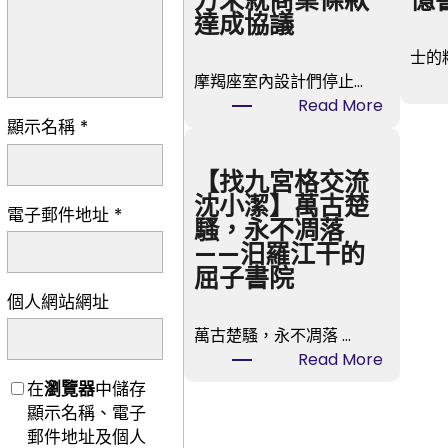
方未就商業條款
憶
達成協議
士的
摩羯座室內設計們停止…
:
Read More
顯示名稱
*
有
名
燒
【找九宮格交流
臘
沈小潔】萬古楚
電子郵件地址
*
brand
騷，永不凋落
億
——汨羅江干的
嵐
屈子書院
室
個人網站網址
內
萬古楚騷，永不凋落 …
設
:
Read More
計
【找
在
瀏覽器
中儲存
撤
九
顯示名稱、電子
出
宮
郵件地址及個人
烏