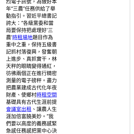
烈電子訊號，為做好本
年“三農”任務供給了舉
動指引。習近平總書記
誇大：“各級黨委和當
局要保持把處理好‘三
農’
時租場地
題目作為
重中之重，保持五級書
記抓村落復興，發奮朝
上進步、真抓實干，林
天秤的眼睛變得通紅，
彷彿兩個正在進行精密
測量的電子磅秤。盡力
把農業建成古代化年夜
財產、使鄉村
時租空間
基礎具有古代生涯前提
會議室出租
、讓農人生
涯加倍富饒美妙。”我
們要以高度的義務感緊
急感任務感把黨中心決