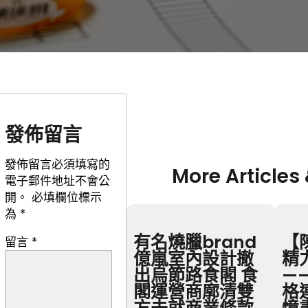
發佈留言
發佈留言必須填寫的
More Articles
電子郵件地址不會公
開。
必填欄位標示
為
*
有名燒臘brand
【
留言
*
億嵐室內設計撤
精
出烏節路食閣 食
—
閣運營商廓清雙
格