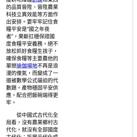
的品質晉陞、晉陞農業
科技立異效能等方面作
出安排。要牢牢記住食
糧平安是“國之年夜
者”，果斷扛穩保證國
度食糧平安義務，絕不
放松抓好食糧生孩子，
確保食糧等主要農他的
單戀
瑜伽場地
不再是浪
漫的傻氣，而變成了一
道被數學公式逼迫的代
數題。產物穩固平安供
應，配合把飯碗端得更
牢。
從中國式古代化全
局看，沒有農業鄉村古
代化，就沒有全部國度