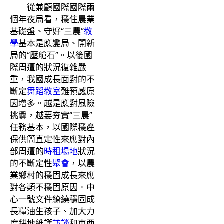
從兼顧國際國際兩
個年夜局看，穩住農業
基礎盤、守好“三農”
教
學
基本是應變局、開新
局的“壓艙石”。以後國
際周遭的狀況復雜嚴
重，我國成長面對的不
斷定
舞蹈教室
難預感原
因增多。越是應對風險
挑釁，越要夯實“三農”
任務基本，以國際穩產
保供簡直定性來應對內
部周遭的
時租場地
狀況
的不斷定性
聚會
，以農
業鄉村的穩固成長來應
對各類不穩固原因。中
心一號文件繚繞穩固成
長糧油生孩子、加大力
度耕地維護
訪談
和東西