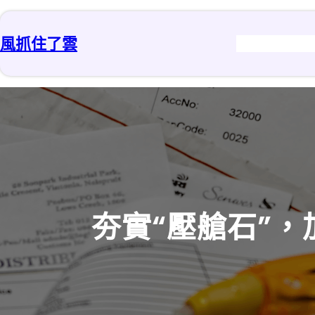
跳
至
風抓住了雲
主
要
內
容
夯實“壓艙石”