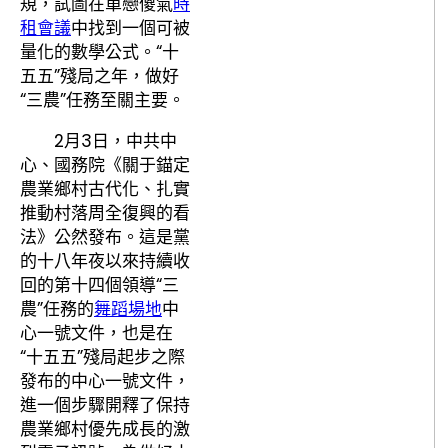
規，試圖在單戀傻氣
時
租會議
中找到一個可被
量化的數學公式。“十
五五”殘局之年，做好
“三農”任務至關主要。
2月3日，中共中
心、國務院《關于錨定
農業鄉村古代化、扎實
推動村落周全復興的看
法》公然發布。這是黨
的十八年夜以來持續收
回的第十四個領導“三
農”任務的
舞蹈場地
中
心一號文件，也是在
“十五五”殘局起步之際
發布的中心一號文件，
進一個步驟開釋了保持
農業鄉村優先成長的激