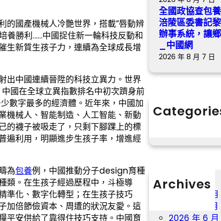
全國政協查包
涪陵區委書記
利的國產機械人冷艷世界，搭載“唇動辨
辦事系統，讓鄉
”培養勝利……中國捉住新一輪科技反動和
_中國網
催生新質生孩子力，連續為全球成長增
2026 年 8 月 7 日
射出中國連續晉陞的科技立異力。世界
，中國在全球立異指數排名中初次躋身前
多少數字最多的經濟體。近年來，中國加
Categorie
業機械人、智能制造、人工智能、新動
分數
自己的襪子被吸走了，只剩下腳踝上的標
普遍利用，明顯進步生孩子率，增進經
疇為
包養
例，中國推動分子design育種
Archives
種類。在生孩子經過歷程中，斗極導
精準化、數字化轉型；在生孩子技巧
2026 年 8 月
子加倍節儉資本、周遭的狀況友愛。這
2026 年 7 月
糧平安供給了靠得住技巧支持。中國育
2026 年 6 月