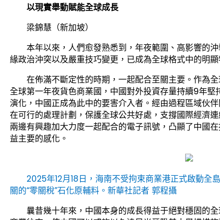
以現實舉動賦能全球成長
梁錦慧（新加坡）
本年以來，人們愈發熟悉到，年夜範圍、高影響的沖
緣政治沖突以及嚴重技巧變更，已成為全球格式中的明顯
在佈滿不斷定性的時期，一起配合至關主要。作為全
全球第一年夜貨色商業國，中國對外投資存量持續9年堅
演化，中國正成為此中的要害介入者。經由過程區域伙伴
在可行的處理計劃，保護全球公共好處，支撐國際經濟連
兩邊有興趣加大力度一起配合的電子訊號，凸顯了中國在
益主要的感化。
2025年12月18日，海南不受拘束商業港正式啟動
關的“零關稅”石化原輔料。新華社記者 郭程攝
曩昔幾十年來，中國本身的成長得益于絕對穩固的全