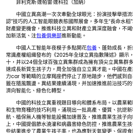
菲利克斯·達帕雷·達科拉（加納）
中國立異高潮一次次牽動全球眼光：扮演技擊舉措流
認”技巧的人工智能眼鏡表態國際展會，多年生“長命水稻
財產變更機會，推進科技立異和財產立異深度融會，不竭
加新活氣、注
包養俱樂部
進新動能。
中國人工智能年夜模子多點開花
包養
、蓬勃成長，折
常識產權組織發布的《2025年全球立異指數陳述》顯示
十，并以24個全球百強立異集群成為擁有頂尖立異集群
速成長新質生孩子力，周全加強自立立異才能。中國在產
力car 等範疇的立摩羯座們停止了原地踏步，他們感到
籤在隨風飄盪。異結果連續涌現，并加速推進前沿技巧的
濟向智能化、綠色化轉型。
中國的科技立異重視題目導向和體系布局。以農業範
和生物育種的技巧利用，涌現出一批高產、優質、抗逆新
航、植保無人機等智能設備加速普及，推進農業生孩子向
上，中國提倡節水澆灌和病蟲害綠色防控，推進農業生孩
些結果進步了農業生孩子率，也為應對天氣變更、保證食