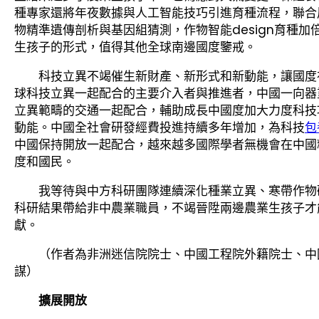
種專家還將年夜數據與人工智能技巧引進育種流程，聯合
物精準遺傳剖析與基因組猜測，作物智能design育種
生孩子的形式，值得其他全球南邊國度鑒戒。
科技立異不竭催生新財產、新形式和新動能，讓國度
球科技立異一起配合的主要介入者與推進者，中國一向器
立異範疇的交通一起配合，輔助成長中國度加大力度科技
動能。中國全社會研發經費投進持續多年增加，為科技
包
中國保持開放一起配合，越來越多國際學者無機會在中國
度和國民。
我等待與中方科研團隊連續深化種業立異、寒帶作物
科研結果帶給非中農業職員，不竭晉陞兩邊農業生孩子才
獻。
（作者為非洲迷信院院士、中國工程院外籍院士、中
謀）
擴展開放