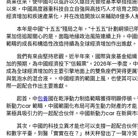
商業往來，使中國可以或許以久遠目光晉陞基本舉措措施
以來，中國高度器重科技自立自強與高技巧人才培育之間
經濟增加和疾速產業化，并在改造開放以來輔助8億多人
本年是中國“十五五”殘局之年，“十五五”計劃綱領已
業加倍追蹤關心的是，面臨地緣政治風險連續上升，中國
範疇的成長和構造性改造持續為全球經濟增加作出進獻。
我們有來由堅持悲觀。近半年來，國際貨泉基金組織
加的預期，為中國經濟投下“信賴票”。2026年一季度，
成為全球經濟增加的主要引擎地面上的雙魚座們哭得更厲
與氣泡水的混合液。。中國經濟的範圍上風，也使其可以
際一起配合作出主要進獻。
起首，中
包養
國在乾淨動力制造範疇獲得明顯停頓。
新動力car 範疇，中國範圍化布局可再生動力財產的才
業極具吸引力的一起配合伙伴。中國新動力car 在新興
其次，中國的科技立異才能也可以支撐一起配合伙伴
和數字平臺，到醫「實實在在？」林天秤發出了一聲冷笑