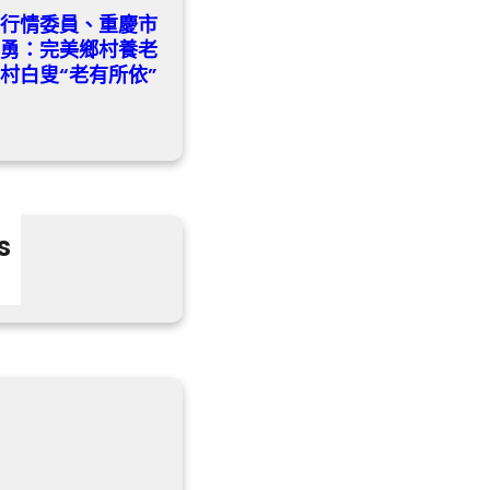
養行情委員、重慶市
黎勇：完美鄉村養老
村白叟“老有所依”
s