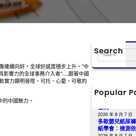
Search
S
e
像連續向好，全球好感度穩步上升。“中
a
最具影響力的全球事務介入者”……跟著中國
r
軟實力顯明晉陞，可托、心愛、可敬的
c
h
Popular P
【找九宮格交
騷，永不凋落 
中的中國魅力。
書院
2026 年 8 月 7 日
多款嬰兒紙尿褲
紙學會：檢測
2026 年 8 月 7 日