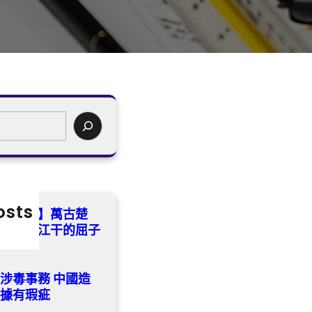
osts
流沈小潔】萬古楚
——汨羅江干的屈子
涉毒事務 中國造
依據有瑕疵