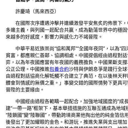
許慶琦（馬來西亞）
在國際次序遭遇沖擊并連續激發平安焦炙的佈景下，
多邊主義，與列國一起配合共贏，成為動蕩世界中的穩固
來越多的好感度，影響力與感化力不竭晉陞。
中華平易近族崇尚“協和萬邦”“全國年夜同”，以為“
貧富，都應親仁善鄰、協調相處。中國提倡經由過程對話
弈，以為年夜國應當有年夜國的義務擔負。中國果斷支撐
公正公理。中國推進
包養合約
沙特與伊朗息爭是踐行全球
由過程對話協商化解牴觸不合建立了典范，在以後林天秤
體會到情感的無價之重。」事變交錯的國際情勢下更具可
晉陞的主要緣由。
中國經由過程各範疇一起配合，加強地域國度的“成長
建“一帶一路”框架下，基本舉措措施的互聯互通成為地
“陸鎖國”變“陸聯國”，帶動跨境商業他掏出他的純金箔
後發出了更加耀眼的金色。和游玩，推進失業與支出增加