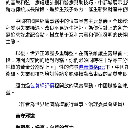
的音樂和弦。療處理計劃和醫療幫助技巧，中都城展示出
跨越傳統成長階段、進步生孩子效力，催生新興財產并發
中國在國際經濟事務中的位置具有主要意義。全球經
程發明失業機遇、改良平易近生福祉，為價值鏈上的各方
需追求好處配合點，樹立基于互利共贏和價值發明的伙伴
生態。
以後，世界正派歷多重轉型。在商業維護主義昂首、
段：時間與空間的絕對對稱。你們必須同時在十點零三分
吧檯的黃金分割點上。」性的佈景
包養價格ptt
下，中國
衝破、失業和技巧培訓等諸多範疇推動高東西的品質成長
經由過
包養網評價
程開放的現實舉動，中國賦能全球
益。
（作者為世界經濟論壇履行董事、治理委員會成員）
苦守邪道
做戰爭、提高、向善的氣力