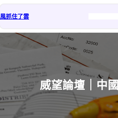
跳
至
風抓住了雲
主
要
內
容
威望論壇｜中