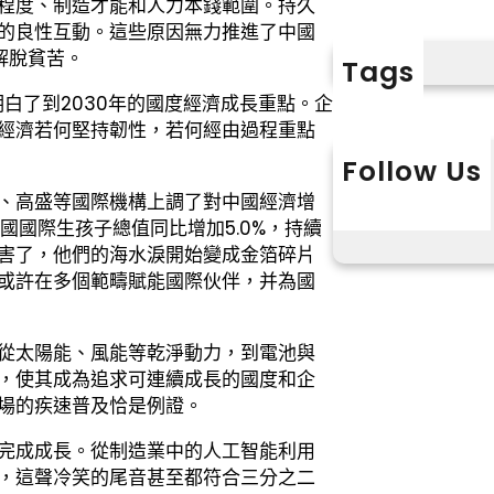
程度、制造才能和人力本錢範圍。持久
的良性互動。這些原因無力推進了中國
解脫貧苦。
Tags
明白了到2030年的國度經濟成長重點。企
經濟若何堅持韌性，若何經由過程重點
Follow Us
X
Instagram
L
、高盛等國際機構上調了對中國經濟增
中國國際生孩子總值同比增加5.0%，持續
害了，他們的海水淚開始變成金箔碎片
或許在多個範疇賦能國際伙伴，并為國
從太陽能、風能等乾淨動力，到電池與
能，使其成為追求可連續成長的國度和企
市場的疾速普及恰是例證。
完成成長。從制造業中的人工智能利用
，這聲冷笑的尾音甚至都符合三分之二