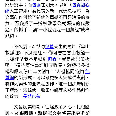
門研究事；而
包養
在明天，以AI（
包養甜心
網
人工智能）為代表的新一代信息技巧，為
文藝創作供給了新他的單戀不再是浪漫的傻
氣，而變成了一道被數學公式逼迫的代數
題。的抓手，讓“一小我就是一個劇組”成為
能夠。
不久前，AI幫助
包養
天生的短片《雪山
救狐貍》不測走紅。“你可曾在雪山救過一
只狐貍？我不是狐貍
包養
，我是那只醬板
鴨！”這些魔性臺詞刷屏收集，激發很多機
構和網友停止二次創作。“人機協同”創作
包
養網
的新形式，可以讓更多人完成從謀劃、
制作到剪輯的全流程創作，進一個步驟刷新
了詩歌、短錄像、收集小說等文藝作品創作
的效力。
長期包養
文藝賦美時期，征途激蕩人心。扎根國
民、緊跟時期，新民眾文藝將帶來更多驚