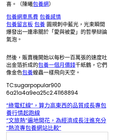
喜。（
陳曦
包養網
）
包養網車馬費
包養感情
包養留言板
包養
圓規刺中藍光，光束瞬間
爆發出一連串關於「愛與被愛」的哲學辯論
氣泡。
然後，販賣機開始以每秒一百萬張的速度吐
出金箔折成的
包養一個月價錢
千紙鶴，它們
像金色
包養
蝗蟲一樣飛向天空。
TC:sugarpopular900
6a21a4a9ea25c2.41168894
“綠電紅線”，算力高東西的品質成長專包
養行情起跑線
“文旅熱”遍地開花，為經濟成長注進充分
“熱流專包養網站比較”