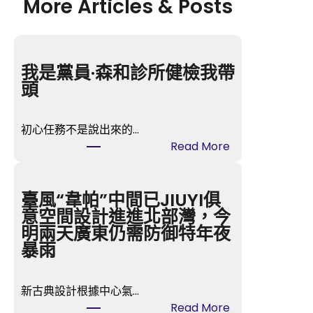
More Articles & Posts
我是黨員·森和診所健檢我帶
頭
初心任務不是說出來的…
:
Read More
我
是
黨
臺風“韋帕”中間已JIUYI俱
員
意空間設計進進北部灣，今
·
明兩天廣東仍需防御特年夜
森
暴雨
和
診
新古典設計根據中心氣…
所
:
Read More