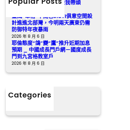
Popular Posts
我是黨員·森和診所健檢我帶頭
近
今
2026 年 8 月 6 日
期
明
臺風“韋帕”中間已JIUYI俱意空間設
加
兩
計進進北部灣，今明兩天廣東仍需
息
天
防御特年夜暴雨
預
廣
2026 年 8 月 6 日
期
東
耶倫態度“鴿”變“鷹”推升近期加息
_
仍
預期 _ 中國成長門戶網－國度成長
中
需
門到九宮格教室戶
國
防
2026 年 8 月 6 日
成
御
長
特
門
年
戶
夜
Categories
網
暴
分數
－
雨
國
度
成
長