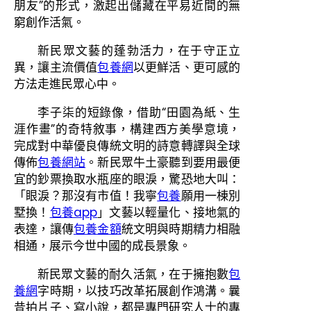
朋友”的形式，激起出儲藏在平易近間的無
窮創作活氣。
新民眾文藝的蓬勃活力，在于守正立
異，讓主流價值
包養網
以更鮮活、更可感的
方法走進民眾心中。
李子柒的短錄像，借助“田園為紙、生
涯作畫”的奇特敘事，構建西方美學意境，
完成對中華優良傳統文明的詩意轉譯與全球
傳佈
包養網站
。新民眾牛土豪聽到要用最便
宜的鈔票換取水瓶座的眼淚，驚恐地大叫：
「眼淚？那沒有市值！我寧
包養
願用一棟別
墅換！
包養app
」文藝以輕量化、接地氣的
表達，讓傳
包養金額
統文明與時期精力相融
相通，展示今世中國的成長景象。
新民眾文藝的耐久活氣，在于擁抱數
包
養網
字時期，以技巧改革拓展創作鴻溝。曩
昔拍片子、寫小說，都是專門研究人士的專