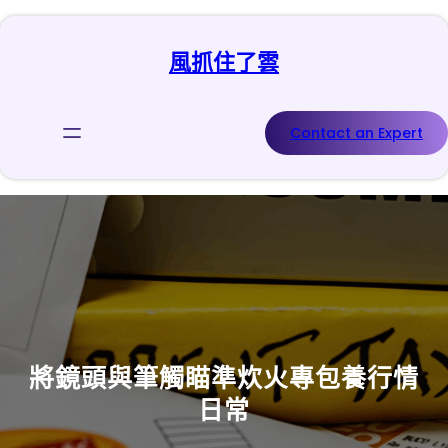
跳
至
風抓住了雲
主
要
內
容
Contact an Expert
將鏡頭與筆觸瞄準炊火專包養行情
日常