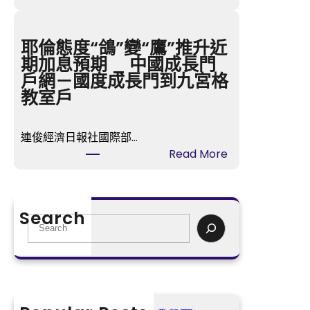
健
臺
檢
風
我
“韋
耶倫態度“鴿”變“鷹”推升近
帶
帕”
期加息預期 _ 中國成長門
頭
中
戶網－國度成長門到九宮格
間
教室戶
已
JIUYI
連俊經濟日報社國際部…
俱
:
Read More
意
耶
空
倫
間
態
設
Search
度
S
計
“鴿”
e
進
變
a
進
“鷹”
r
北
推
c
部
升
h
灣，