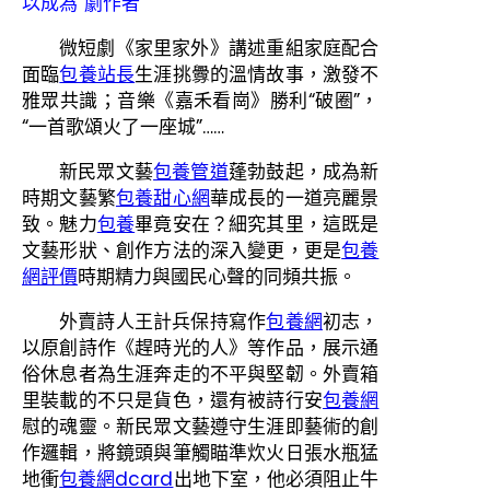
以成為“劇作者”
微短劇《家里家外》講述重組家庭配合
面臨
包養站長
生涯挑釁的溫情故事，激發不
雅眾共識；音樂《嘉禾看崗》勝利“破圈”，
“一首歌頌火了一座城”……
新民眾文藝
包養管道
蓬勃鼓起，成為新
時期文藝繁
包養甜心網
華成長的一道亮麗景
致。魅力
包養
畢竟安在？細究其里，這既是
文藝形狀、創作方法的深入變更，更是
包養
網評價
時期精力與國民心聲的同頻共振。
外賣詩人王計兵保持寫作
包養網
初志，
以原創詩作《趕時光的人》等作品，展示通
俗休息者為生涯奔走的不平與堅韌。外賣箱
里裝載的不只是貨色，還有被詩行安
包養網
慰的魂靈。新民眾文藝遵守生涯即藝術的創
作邏輯，將鏡頭與筆觸瞄準炊火日張水瓶猛
地衝
包養網dcard
出地下室，他必須阻止牛