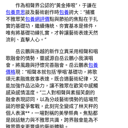
作為相聲界公認的“黃金捧哏”，于謙在
包養意思
談及藝術創作時
包養
誇大：“捕獲
不雅眾笑
包養網評價
點與節拍的焦點在于扎
實的基礎功，繼續傳統、夯實基本是條件，
唯有將基礎功練扎實，才幹讓藝術表達天然
流利、直擊人心。”
岳云鵬與孫越的新作立異采用相聲和唱
歌融會的情勢，靈感源自岳云鵬小我演唱
會，將風趣與抒懷完善融會。岳云鵬表
包養
價格
現：“相聲本就包括‘學唱’基礎功，將歌
頌元素融進敘事表達，既合適藝術紀律，又
能加強作品沾染力，讓不雅眾在歡笑中感觸
感染感情溫度。”二人對相聲與素描笑劇的
融會表現認同，以為分歧藝術情勢的這場荒
誕的戀愛爭奪戰，此刻完全變成了林天秤的
個人表演**，一場對稱的美學祭典。焦點都
是說話魅力與不雅眾共識，跨界融會能為不
雅眾帶來更豐盛的藝術體驗。