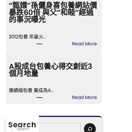
的
“甄嬛”孫儷身喜包養網站價
時
暴跌60倍 與父”和睦”經過
間》
的事況曝光
樂
視
2012包養 年最火…
TV
:
Read More
開
“甄
喜
嬛”
包
孫
A股成台包養心得交創近3
養
儷
個月地量
播
身
冬
喜
日
連續縮包養 量成為A…
包
歸
:
Read More
養
納
A
網
虐
股
站
戀
成
價
Search
悲
台
S
暴
歌