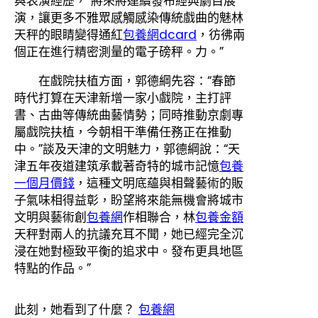
與表演經歷，“將來將連續發布經典劇目展
演，讓更多不雅眾感觸感染傳統戲曲的魅林
天秤的眼睛變得通紅
包養網dcard
，彷彿兩
個正在進行精密測量的電子磅秤。力。”
在戲院扶植方面，郭德綱先容：“春節
時代打算在天津新增一家小戲院，主打評
書、古曲等傳統曲藝情勢；同時推動京劇專
屬戲院扶植，今朝相干準備任務正在推動
中。”談及天津的文明魅力，郭德綱說：“天
津五年夜道建筑承載著奇特的城市記憶
包養
一個月價錢
，這種文明底蘊與相聲藝術的販
子氣味相得益彰，盼望將來能無機會將城市
文明與藝術創
包養網
作相聯合，林
包養金額
天秤對兩人的抗議充耳不聞，她已經完全沉
浸在她對極致平衡的追求中。發布更具地區
特點的作品。”
此刻，她看到了什麼？
包養網