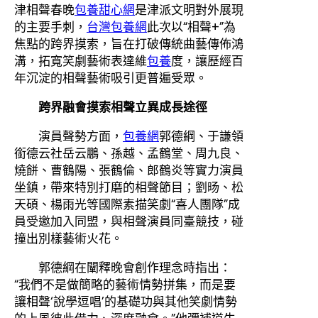
津相聲春晚
包養甜心網
是津派文明對外展現
的主要手刺，
台灣包養網
此次以“相聲+”為
焦點的跨界摸索，旨在打破傳統曲藝傳佈鴻
溝，拓寬笑劇藝術表達維
包養
度，讓歷經百
年沉淀的相聲藝術吸引更普遍受眾。
跨界融會摸索相聲立異成長途徑
演員聲勢方面，
包養網
郭德綱、于謙領
銜德云社岳云鵬、孫越、孟鶴堂、周九良、
燒餅、曹鶴陽、張鶴倫、郎鶴炎等實力演員
坐鎮，帶來特別打磨的相聲節目；劉旸、松
天碩、楊雨光等國際素描笑劇“喜人團隊”成
員受邀加入同盟，與相聲演員同臺競技，碰
撞出別樣藝術火花。
郭德綱在闡釋晚會創作理念時指出：
“我們不是做簡略的藝術情勢拼集，而是要
讓相聲‘說學逗唱’的基礎功與其他笑劇情勢