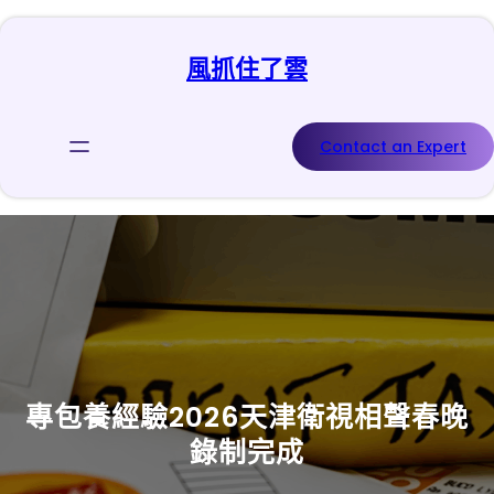
跳
至
風抓住了雲
主
要
內
容
Contact an Expert
專包養經驗2026天津衛視相聲春晚
錄制完成