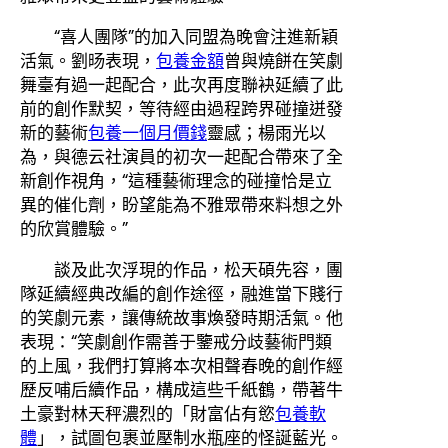
“喜人團隊”的加入同盟為晚會注進新穎
活氣。劉旸表現，
包養金額
曾與燒餅在笑劇
舞臺有過一起配合，此次再度聯袂延續了此
前的創作默契，等待經由過程跨界碰撞迸發
新的藝術
包養一個月價錢
靈感；楊雨光以
為，與德云社演員的初次一起配合帶來了全
新創作視角，“這種藝術理念的碰撞恰是立
異的催化劑，盼望能為不雅眾帶來料想之外
的欣賞體驗。”
談及此次浮現的作品，松天碩先容，團
隊延續經典改編的創作途徑，融進當下賤行
的笑劇元素，讓傳統故事煥發時期活氣。他
表現：“笑劇創作需善于鑒戒分歧藝術門類
的上風，我們打算將本次相聲春晚的創作經
歷反哺后續作品，構成這些千紙鶴，帶著牛
土豪對林天秤濃烈的「財富佔有慾
包養軟
體
」，試圖包裹並壓制水瓶座的怪誕藍光。