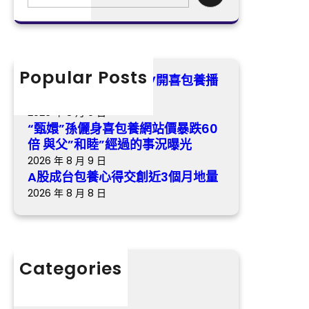
包
e
跌
養
a
60
心
r
倍
得
c
與
交
h
Popular Posts
父”
《最美的時間》樂視TV開喜包養播
創
和
冬日歸納虐戀悲歌
近
睦”
2026 年 8 月 9 日
3
經
“甄嬛”孫儷身喜包養網站價暴跌60
個
過
倍 與父”和睦”經過的事況曝光
月
的
2026 年 8 月 9 日
地
事
A股成台包養心得交創近3個月地量
量
況
2026 年 8 月 8 日
曝
光
Categories
分數