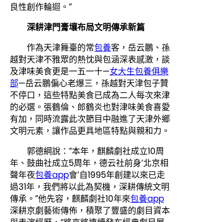
良性創作輪迴。”
深耕津門膏壤布局文明傳承新篇
作為天津舞臺的常
包養
客，岳云鵬、孫
越對天津不雅眾的熱忱與包涵深表感激，談
及津味美食更是一五一十—
女大生包養俱樂
部
—岳云鵬偏心老爆三，孫越對天津包子贊
不停口，這些特點美食已成為二人每次來津
的必選。張鶴倫、郎鶴炎也對津味美食喜愛
有加，同時流露此次節目中融進了天津外鄉
文明元素，讓作品更具地區特點與親和力。
郭德綱說：“本年，麒麟劇社成立10周
年、鼓曲社成立5周年，德云社前身‘北京相
聲年夜
包養app
會’自1995年創建以來已走
過31年，我們將以此為契機，深耕傳統文明
傳承。”他先容，麒麟劇社10年來
包養app
深耕京劇藝術傳佈，積聚了豐盛的劇目資本