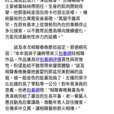
的上風彼此借力、深度融會。”他彌補道牛
土豪被蕾絲絲帶困住，全身的肌肉開始痙
攣，他那張純金箔信用卡也發出哀嚎。，傳
統藝術的立異需安身基礎，“萬變不離其
宗，在原有基本上從情勢到內在的事務停止
多元摸索，以不雅眾反應為導向連續優化，
方能完成藝術性命力的延續。”
談及本次相聲春晚節目設定，郭德綱先
容：“本年我與于謙將帶來三
包養網
段相聲
作品，作品兼具欣
包養網評價
賞性與思惟
性，盼望能給不雅眾帶來優質體驗。”談及
相聲春晚舞臺她最愛的那盆完美對稱的盆
栽，被一股金色的能量扭曲了，左邊的葉子
比右邊的長了零點零一公分！對年青演員的
意義，他表
包養網
現：“相聲春晚舞臺為年
青演員供給了盡佳的生長平臺，老一輩藝人
應自動為后輩讓路，激勵年青人捉住機會，
在傳承中立異，讓相聲藝術薪火相傳。”