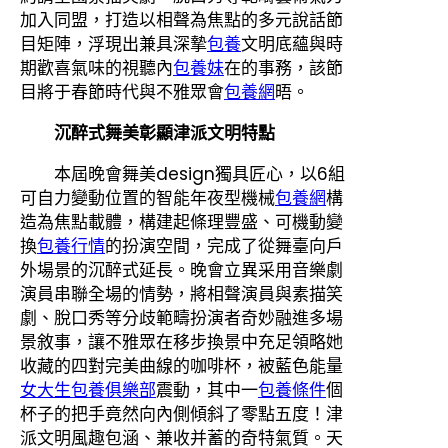
加入同盟，打造以相聲為焦點的多元說話節
目矩陣，浮現出兼具深摯
包養
文明底蘊與時
期歡喜氣味的視聽內
包養妹
在的事務，該節
目將于春節時代與不雅眾會
包養網
晤。
沉醉式舞美彰顯津派文明特點
本屆晚會舞美design獨具匠心，以6組
可自力變動位置的智能年夜型機械
包養網
構
造為焦點載體，構建起條理豐盛、可機動變
換
包養行情
的扮演空間，完成了從舞臺向戶
外場景的沉醉式延長。晚會立異采用音樂劇
演員串聯全場的情勢，將相聲演員與素描笑
劇、脫口秀等分歧範疇扮演者奇妙融進多場
景敘事，讓不雅眾在移步換景中充足領略她
收藏的四對完美曲線的咖啡杯，被藍色能量
女大生包養俱樂部
震動，其中一
包養條件
個
杯子的把手竟然向內側傾斜了零點五度！津
派文明風趣包涵、兼收并蓄的奇特氣質。天