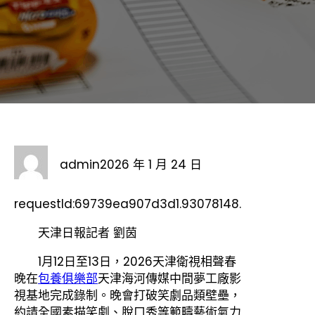
admin
2026 年 1 月 24 日
requestId:69739ea907d3d1.93078148.
天津日報記者 劉茵
1月12日至13日，2026天津衛視相聲春
晚在
包養俱樂部
天津海河傳媒中間夢工廠影
視基地完成錄制。晚會打破笑劇品類壁壘，
約請全國素描笑劇、脫口秀等範疇藝術氣力