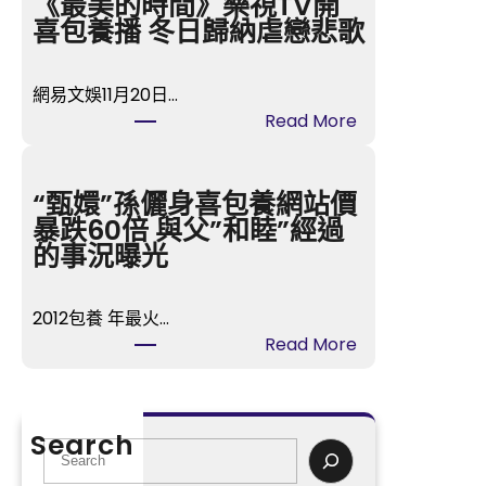
《最美的時間》樂視TV開
格
喜包養播 冬日歸納虐戀悲歌
講
座
網易文娛11月20日…
湖
:
Read More
南
《最
瀏
美
陽：
的
“甄嬛”孫儷身喜包養網站價
紀
時
暴跌60倍 與父”和睦”經過
念
間》
的事況曝光
孔
樂
子
視
誕
2012包養 年最火…
TV
辰
:
Read More
開
2575
“甄
喜
年
嬛”
包
沉
孫
養
Search
醉
儷
S
播
式
身
e
冬