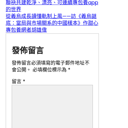
聯袂共建乾淨、漂亮、可連續專包養app
的世界
從義烏成長讀懂軌制上風——訪《義烏謎
底：當局與市場關系的中國樣本》作甜心
專包養網者胡雄偉
發佈留言
發佈留言必須填寫的電子郵件地址不
會公開。
必填欄位標示為
*
留言
*