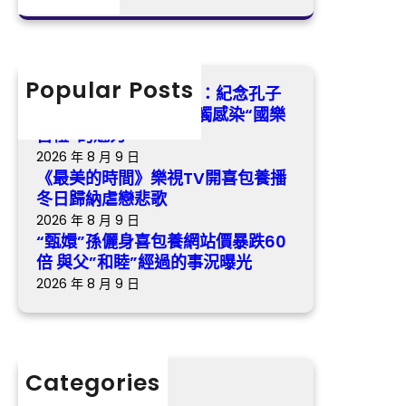
感
喜
a
日
觸
包
r
歸
感
養
c
納
染
網
h
Popular Posts
虐
找九宮格講座湖南瀏陽：紀念孔子
“國
站
戀
誕辰2575年 沉醉式感觸感染“國樂
樂
價
悲
古禮”的魅力
古
暴
歌
2026 年 8 月 9 日
禮”
跌
《最美的時間》樂視TV開喜包養播
的
60
冬日歸納虐戀悲歌
魅
倍
2026 年 8 月 9 日
力
與
“甄嬛”孫儷身喜包養網站價暴跌60
父”
倍 與父”和睦”經過的事況曝光
和
2026 年 8 月 9 日
睦”
經
過
的
Categories
事
分數
況