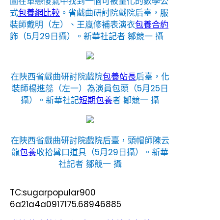
圖在單戀傻氣中找到一個可被量化的數學公
式
包養網比較
。省戲曲研討院戲院后臺，服
裝師戴明（左）、王嵐修補表演衣
包養合約
飾（5月29日攝）。新華社記者 鄒競一 攝
在陜西省戲曲研討院戲院
包養站長
后臺，化
裝師楊進蕊（左一）為演員包頭（5月25日
攝）。新華社記
短期包養
者 鄒競一 攝
在陜西省戲曲研討院戲院后臺，頭帽師陳云
龍
包養
收拾髯口道具（5月29日攝）。新華
社記者 鄒競一 攝
TC:sugarpopular900
6a21a4a0917175.68946885