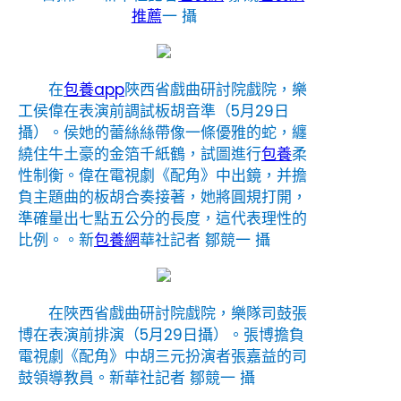
推薦
一 攝
在
包養app
陜西省戲曲研討院戲院，樂
工侯偉在表演前調試板胡音準（5月29日
攝）。侯她的蕾絲絲帶像一條優雅的蛇，纏
繞住牛土豪的金箔千紙鶴，試圖進行
包養
柔
性制衡。偉在電視劇《配角》中出鏡，并擔
負主題曲的板胡合奏接著，她將圓規打開，
準確量出七點五公分的長度，這代表理性的
比例。。
新
包養網
華社記者 鄒競一 攝
在陜西省戲曲研討院戲院，樂隊司鼓張
博在表演前排演（5月29日攝）。張博擔負
電視劇《配角》中胡三元扮演者張嘉益的司
鼓領導教員。
新華社記者 鄒競一 攝