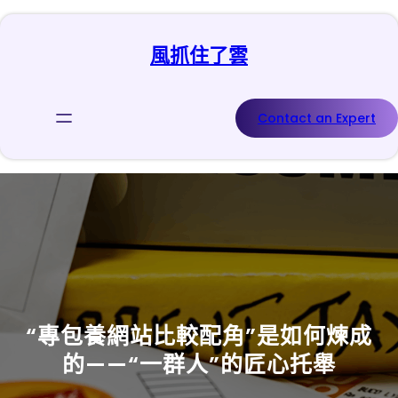
跳
至
風抓住了雲
主
要
內
容
Contact an Expert
“專包養網站比較配角”是如何煉成
的——“一群人”的匠心托舉