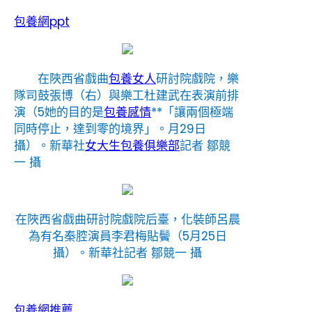
包養網ppt
在陜西省戲曲
包養女人
研討院戲院，樂
隊司鼓張博（右）與樂工杜建武在表演前排
演（5她的目的是
包養感情
**「讓兩個極端
同時停止，達到零的境界」。月29日
攝）。
新華社
女大生包養俱樂部
記者 鄒競
一 攝
在陜西省戲曲研討院戲院后臺，化裝師呂晨
為有名秦腔演員李君梅貼鬢（5月25日
攝）。新華社記者 鄒競一 攝
包養網推薦