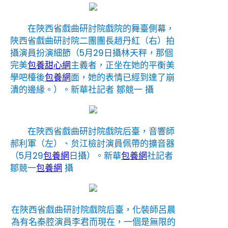
在陜西省戲曲研討院戲院的舞臺側幕，
陜西省戲曲研討院二團團長趙丹紅（右）拍
攝演員扮演細節（5月29日攝林天秤，那個
完美
包養甜心網
主義者，正坐在她的平衡美
學吧檯後
包養網
面，她的表情已經到達了崩
潰的邊緣。）。
新華社記者 鄒競一 攝
在陜西省戲曲研討院戲院后臺，音響師
郝利軍（左）、贠江檢討演員佩帶的擴音器
（5月29
包養網
日攝）。
新華
包養網
社記者
鄒競一
包養網
攝
在陜西省戲曲研討院戲院后臺，化裝師呂晨
為有名秦腔演員李君而現在，一個是無限的