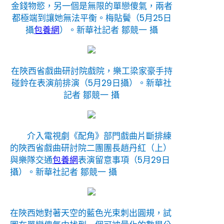
金錢物慾，另一個是無限的單戀傻氣，兩者
都極端到讓她無法平衡。梅貼鬢（5月25日
攝
包養網
）。新華社記者 鄒競一 攝
在陜西省戲曲研討院戲院，樂工梁家豪手持
碰鈴在表演前排演（5月29日攝）。新華社
記者 鄒競一 攝
介入電視劇《配角》部門戲曲片斷排練
的陜西省戲曲研討院二團團長趙丹紅（上）
與樂隊交通
包養網
表演留意事項（5月29日
攝）。
新華社記者 鄒競一 攝
在陜西她對著天空的藍色光束刺出圓規，試