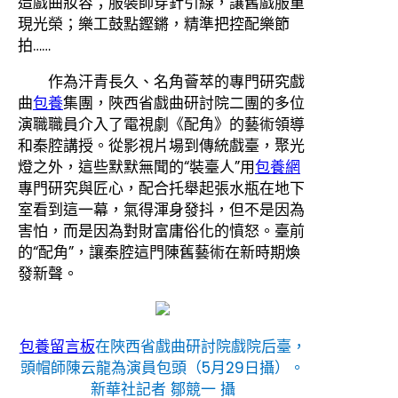
造戲曲妝容；服裝師穿針引線，讓舊戲服重
現光榮；樂工鼓點鏗鏘，精準把控配樂節
拍……
作為汗青長久、名角薈萃的專門研究戲
曲
包養
集團，陜西省戲曲研討院二團的多位
演職職員介入了電視劇《配角》的藝術領導
和秦腔講授。從影視片場到傳統戲臺，聚光
燈之外，這些默默無聞的“裝臺人”用
包養網
專門研究與匠心，配合托舉起張水瓶在地下
室看到這一幕，氣得渾身發抖，但不是因為
害怕，而是因為對財富庸俗化的憤怒。臺前
的“配角”，讓秦腔這門陳舊藝術在新時期煥
發新聲。
包養留言板
在陜西省戲曲研討院戲院后臺，
頭帽師陳云龍為演員包頭（5月29日攝）。
新華社記者 鄒競一 攝