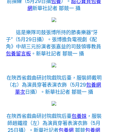
前操練（5月29日攝
包養
）。
甜心寶貝包養
網
新華社記者 鄒競一 攝
這是樂隊司鼓張博所持的節奏樂器“牙
子”（5月29日攝）。張博擔負電視劇《配
角》中胡三元扮演者張嘉益的司鼓領導教員
包養留言板
。
新華社記者 鄒競一 攝
在陜西省戲曲研討院戲院后臺，服裝師戴明
（右）為演員穿著表演衣飾（5月29
包養網
單次
日攝）。新華社記者 鄒競一 攝
在陜西省戲曲研討院戲院后臺
包養妹
，服裝
師趙鐵證（左）為演員穿著表演衣飾（5月
25日攝）。新華社記者
包養網
鄒競
包養網