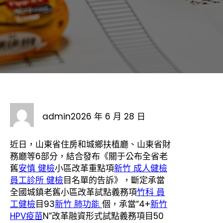
admin
2026 年 6 月 28 日
近日，山東省住房和城鄉扶植廳、山東省財
務廳等6部分，結合發布《關于公布全省老
舊
安慎 健檢
小區改革重點項
新竹 成人健檢
員工診所 健檢
目名單的告訴》，斷定承當
全國城鎮老舊小區改革試點義務項
竹科 員
工健檢
目93
新竹 肺功能
個，承當“4+
新竹
HPV疫苗
N”改革融資形式試點義務項目50