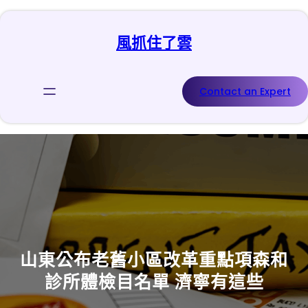
跳
至
風抓住了雲
主
要
內
容
Contact an Expert
山東公布老舊小區改革重點項森和
診所體檢目名單 濟寧有這些