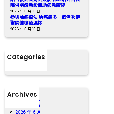
治
設
院供膳療新設備助病患康復
秀
備
2026 年 8 月 10 日
傳
助
參與腫瘤療法 給癌患多一個治秀傳
醫
病
醫院健檢療選擇
院
患
2026 年 8 月 10 日
健
康
檢
復
療
選
Categories
擇
分數
Archives
2026 年 8 月
2026 年 7 月
2026 年 6 月