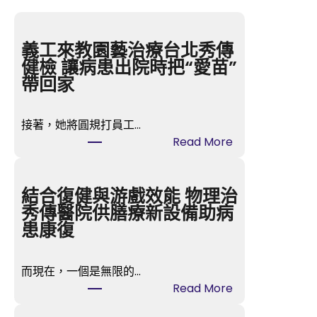
義工來教園藝治療台北秀傳
健檢 讓病患出院時把“愛苗”
帶回家
接著，她將圓規打員工…
:
Read More
義
工
來
結合復健與游戲效能 物理治
教
秀傳醫院供膳療新設備助病
園
患康復
藝
治
而現在，一個是無限的…
療
:
Read More
台
結
北