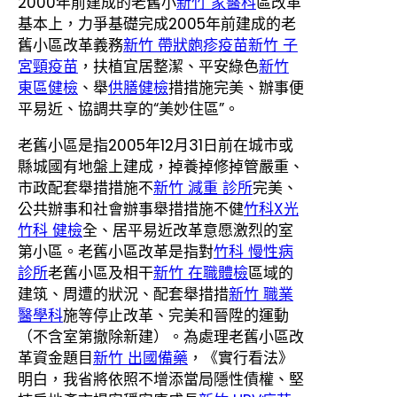
2000年前建成的老舊小
新竹 家醫科
區改革
基本上，力爭基礎完成2005年前建成的老
舊小區改革義務
新竹 帶狀皰疹疫苗
新竹 子
宮頸疫苗
，扶植宜居整潔、平安綠色
新竹
東區健檢
、舉
供膳健檢
措措施完美、辦事便
平易近、協調共享的“美妙住區”。
老舊小區是指2005年12月31日前在城市或
縣城國有地盤上建成，掉養掉修掉管嚴重、
市政配套舉措措施不
新竹 減重 診所
完美、
公共辦事和社會辦事舉措措施不健
竹科X光
竹科 健檢
全、居平易近改革意愿激烈的室
第小區。老舊小區改革是指對
竹科 慢性病
診所
老舊小區及相干
新竹 在職體檢
區域的
建筑、周遭的狀況、配套舉措措
新竹 職業
醫學科
施等停止改革、完美和晉陞的運動
（不含室第撤除新建）。為處理老舊小區改
革資金題目
新竹 出國備藥
，《實行看法》
明白，我省將依照不增添當局隱性債權、堅