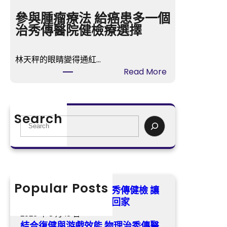
合
秀
復
參與腫瘤療法 給癌患多一個
傳
健
治秀傳醫院健檢療選擇
健
與
檢
游
讓
林天秤的眼睛變得通紅…
戲
病
:
Read More
效
患
參
能
出
與
物
院
腫
理
Search
時
瘤
S
治
把
療
e
秀
“
法
a
傳
愛
給
r
醫
苗
癌
c
院
”
患
h
Popular Posts
供
義工來教園藝治療台北秀傳健檢 讓
帶
多
膳
病患出院時把“愛苗”帶回家
回
一
療
2026 年 8 月 10 日
家
個
新
結合復健與游戲效能 物理治秀傳醫