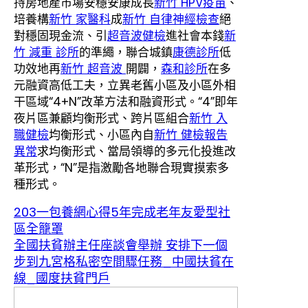
持房地產市場安穩安康成長
新竹 HPV疫苗
、
培養構
新竹 家醫科
成
新竹 自律神經檢查
絕
對穩固現金流、引
超音波健檢
進社會本錢
新
竹 減重 診所
的準繩，聯合城鎮
康德診所
低
功效地再
新竹 超音波
開闢，
森和診所
在多
元融資高低工夫，立異老舊小區及小區外相
干區域“4+N”改革方法和融資形式。“4”即年
夜片區兼顧均衡形式、跨片區組合
新竹 入
職健檢
均衡形式、小區內自
新竹 健檢報告
異常
求均衡形式、當局領導的多元化投進改
革形式，“N”是指激勵各地聯合現實摸索多
種形式。
203一包養網心得5年完成老年友愛型社
區全籠罩
全國扶貧辦主任座談會舉辦 安排下一個
步到九宮格私密空間驟任務_中國扶貧在
線_國度扶貧門戶