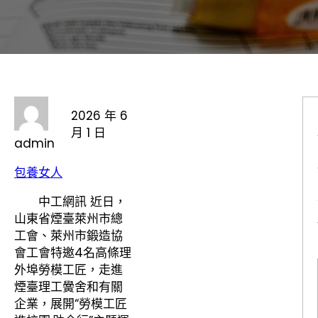
2026 年 6
月 1 日
admin
包養女人
中工網訊 近日，
山東省煙臺萊州市總
工會、萊州市鍛造協
會工會特邀4名高條理
外埠勞模工匠，走進
煙臺理工黌舍和有關
企業，展開“勞模工匠