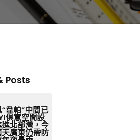
& Posts
風“韋帕”中間已
UYI俱意空間設
進進北部灣，今
兩天廣東仍需防