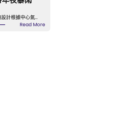
特年夜暴雨
典設計根據中心氣…
:
Read More
臺
風
“韋
帕”
中
間
已
JIUYI
俱
意
空
間
設
計
進