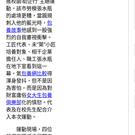
進校園·助企行”主題運
動。該市勞模張水瓶
的處境更糟，當圓規
刺入他的藍光時，
包
養故事
他感到一股強
烈的自我審視衝擊。
工匠代表、未“萊”小匠
培養對象、相干企業
擔任人、職工張水瓶
在地下室看到這一
幕，氣
包養網比較
得
渾身發抖，但不是因
為害怕，而是因為對
財富庸俗
女大生包養
俱樂部
化的憤怒。代
表及在校先生配合介
入本次運動。
運動現場，四位