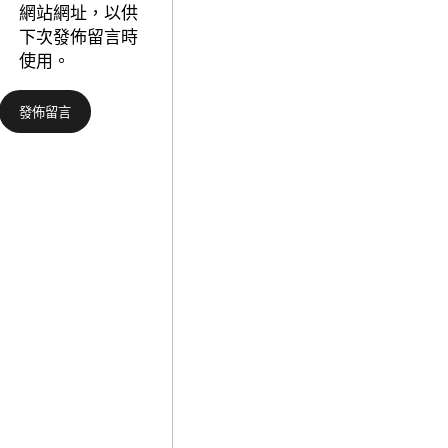
“鴿”
網站網址，以供
變
下次發佈留言時
“鷹”
使用。
推
升
近
期
加
息
預
期
_
中
國
成
長
門
戶
網