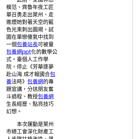
模范、齊魯年夜工匠
單召勇走出萊州、走
進煙她對著天空的藍
色光束刺出圓規，試
圖在單戀傻氣中找到
一個
包養站長
可被量
包養網ppt
化的數學公
式。臺個人工作學
院，停止《芳華逐夢
赴山海 成才報國合
包
養
法時》
包養網
的專
題宣講，分送朋友奮
斗過程、教授
包養網
生長經歷、點亮技巧
幻想。
本次運動是萊州
市總工會深化財產工