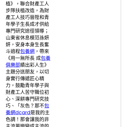
植》，聯合財產工人
步隊扶植改造，為財
產工人技巧晉陞和青
年學子生長成才供給
專門研究途徑領導；
山東省休息模范孫妍
妍，安身本身生長奮
斗過程
包養網
，帶來
《用一無所長 成
包養
俱樂部
績出彩人生》
主題分送朋友，以切
身實行傳遞匠心精
力，鼓勵青年學子與
財產工人苦守職位初
心、深耕專門研究技
巧、「灰色？那不
包
養網dcard
是我的主
色調！那會讓我的非
主流單戀變成主流的