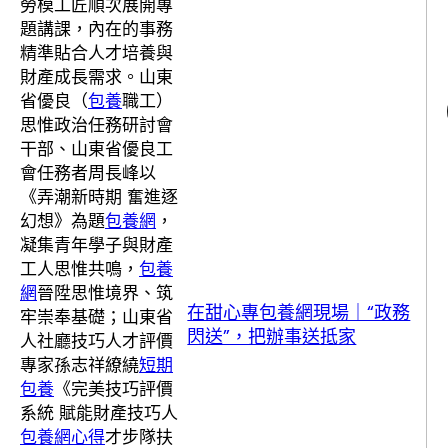
勞模工匠順次展開專
題講課，內在的事務
精準貼合人才培養與
財產成長需求。山東
省優良（
包養
職工）
思惟政治任務研討會
干部、山東省優良工
會任務者周長峰以
《弄潮新時期 奮進逐
幻想》為題
包養網
，
凝集青年學子與財產
工人思惟共鳴，
包養
網
晉陞思惟境界、筑
在甜心專包養網現場｜“政務
牢崇奉基礎；山東省
閃送”，把辦事送抵家
人社廳技巧人才評價
專家孫志祥繚繞
短期
包養
《完美技巧評價
系統 賦能財產技巧人
包養網心得
才步隊扶