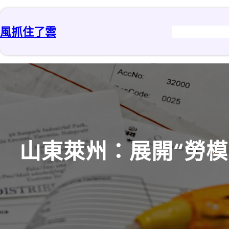
跳
至
風抓住了雲
主
要
內
容
山東萊州：展開“勞模