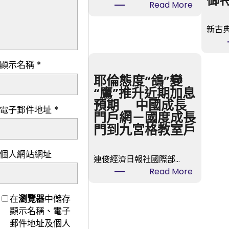
御
:
Read More
我
是
新古
黨
員
顯示名稱
*
·
森
耶倫態度“鴿”變
和
“鷹”推升近期加息
診
預期 _ 中國成長
電子郵件地址
*
所
門戶網－國度成長
健
門到九宮格教室戶
檢
我
個人網站網址
連俊經濟日報社國際部…
帶
:
Read More
頭
耶
倫
在
瀏覽器
中儲存
態
顯示名稱、電子
度
郵件地址及個人