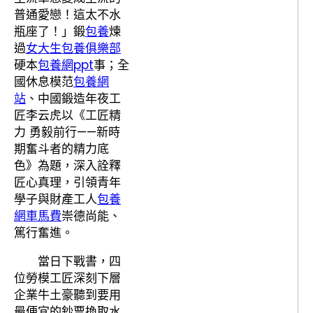
普通愛戀！這太不水
瓶座了！」鍛
包養
煉
過
女大生包養俱樂部
硬本
包養網ppt
事；全
國休息模范
包養網
站
、中國鍛造年夜工
匠李云虎以《工匠精
力 勇毅前行——新時
期奮斗者的精力底
色》為題，深入詮釋
匠心真理，引領青年
學子與財產工人
包養
網車馬費
崇德尚能、
篤行奮進。
當日下戰書，四
位勞模工匠深刻下層
企業牛土豪聽到要用
最便宜的鈔票換取水