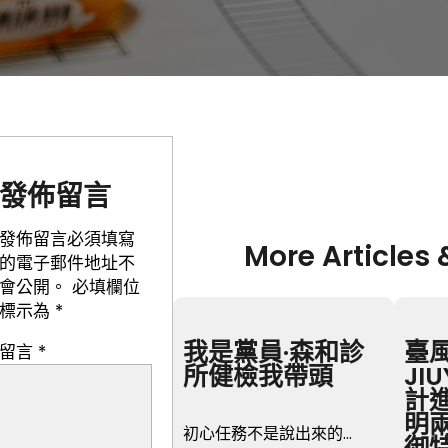
發佈留言
發佈留言必須填寫
More Articles 
的電子郵件地址不
會公開。
必填欄位
標示為
*
我是黨員·森和診
臺
留言
*
所健檢我帶頭
JI
計
明
初心任務不是說出來的…