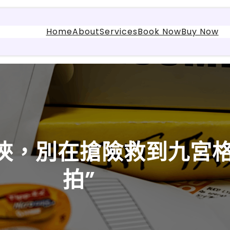
Home
About
Services
Book Now
Buy Now
俠，別在搶險救到九宮格
拍”