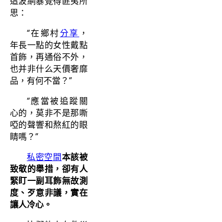
這波網暴覺得匪夷所
思：
“在鄉村
分享
，
年長一點的女性戴點
首飾，再通俗不外，
也并非什么天價奢靡
品，有何不當？”
“應當被追蹤關
心的，莫非不是那嘶
啞的聲響和熬紅的眼
睛嗎？”
私密空間
本該被
致敬的舉措，卻有人
緊盯一副耳飾無故測
度、歹意非議，實在
讓人冷心。