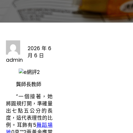
2026 年 6
月 6 日
admin
龔師長教師
“一個接著，她
將圓規打開，準確量
出七點五公分的長
度，這代表理性的比
例。耳飾有5
舞蹈場
地
0克”“2兩黃金應當