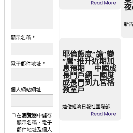
東
:
Read More
夜
我
是
黨
新
員
顯示名稱
*
·
森
和
耶倫態度“鴿”變
診
“鷹”推升近期加
電子郵件地址
*
所
息預期 _ 中國成
健
長門戶網－國度
檢
成長門到九宮格
我
教室戶
個人網站網址
帶
頭
連俊經濟日報社國際部…
:
Read More
在
瀏覽器
中儲存
耶
顯示名稱、電子
倫
郵件地址及個人