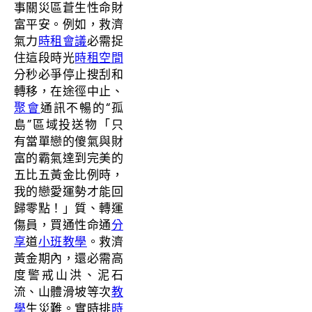
事關災區蒼生性命財
富平安。例如，救濟
氣力
時租會議
必需捉
住這段時光
時租空間
分秒必爭停止搜刮和
轉移，在途徑中止、
聚會
通訊不暢的“孤
島”區域投送物「只
有當單戀的傻氣與財
富的霸氣達到完美的
五比五黃金比例時，
我的戀愛運勢才能回
歸零點！」質、轉運
傷員，買通性命通
分
享
道
小班教學
。救濟
黃金期內，還必需高
度警戒山洪、泥石
流、山體滑坡等次
教
學
生災難。實時排
時