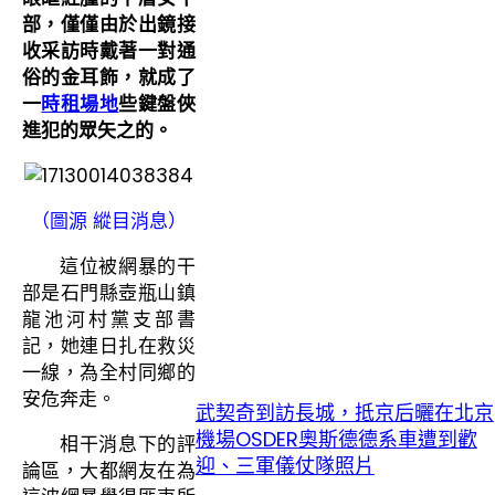
部，僅僅由於出鏡接
收采訪時戴著一對通
俗的金耳飾，就成了
一
時租場地
些鍵盤俠
進犯的眾矢之的。
（圖源 縱目消息）
這位被網暴的干
部是石門縣壺瓶山鎮
龍池河村黨支部書
記，她連日扎在救災
一線，為全村同鄉的
安危奔走。
武契奇到訪長城，抵京后曬在北京
機場OSDER奧斯德德系車遭到歡
相干消息下的評
迎、三軍儀仗隊照片
論區，大都網友在為