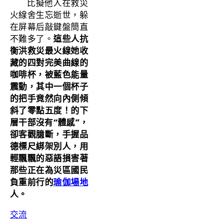
比擬他人在救災
火線舍生忘逝世，躲
在屏幕后敲鍵盤簡直
不難多了。
這些人抗
衡洪救災最火線她收
藏的四對完美曲線的
咖啡杯，被藍色能量
震動，其中一個杯子
的把手竟然向內側傾
斜了零點五度！的下
層干部沒有“體感”，
卻客觀臆斷，手握品
德標尺綁架別人，用
輕飄飄的惡語損害著
那些正在為災區國民
負重前行的
瑜伽場地
人。
交流