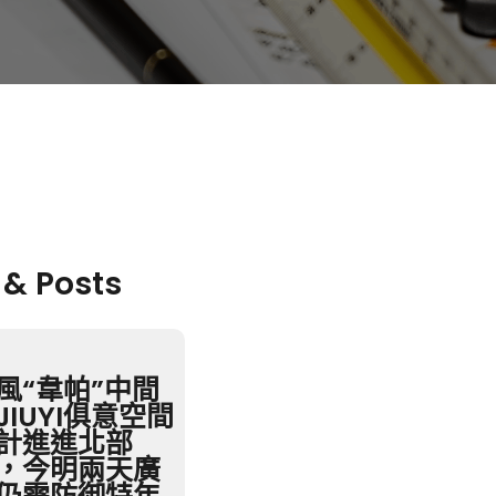
 & Posts
風“韋帕”中間
JIUYI俱意空間
計進進北部
，今明兩天廣