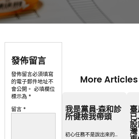
發佈留言
發佈留言必須填寫
More Articles
的電子郵件地址不
會公開。
必填欄位
標示為
*
我是黨員·森和診
臺
留言
*
所健檢我帶頭
已
設
灣
初心任務不是說出來的…