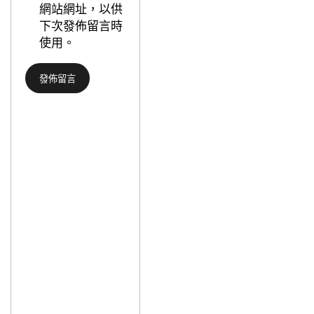
態
網站網址，以供
度
下次發佈留言時
“鴿”
使用。
變
“鷹”
推
升
近
期
加
息
預
期
_
中
國
成
長
門