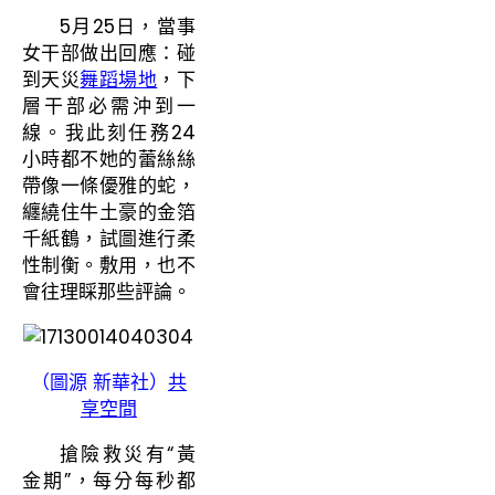
5月25日，當事
女干部做出回應：碰
到天災
舞蹈場地
，下
層干部必需沖到一
線。我此刻任務24
小時都不她的蕾絲絲
帶像一條優雅的蛇，
纏繞住牛土豪的金箔
千紙鶴，試圖進行柔
性制衡。敷用，也不
會往理睬那些評論。
（圖源 新華社）
共
享空間
搶險救災有“黃
金期”，每分每秒都