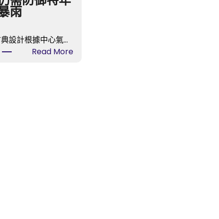
仍需防御特年
暴雨
古典設計根據中心氣…
:
Read More
臺
風
“韋
帕”
中
間
已
JIUYI
俱
意
空
間
設
計