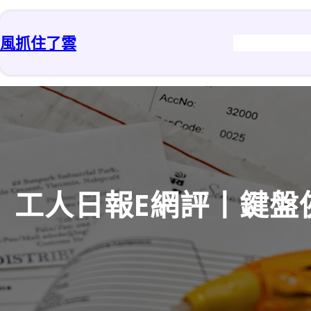
跳
至
風抓住了雲
主
要
內
容
工人日報E網評丨鍵盤