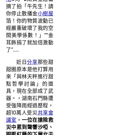
摘了拍「牛先生！請
你停止散播金
小樹屋
箔！你的物質波動已
經嚴重破壞了我的空
間美學係數！」”“金
耳飾捐了就加倍激動
了”……
近日
分享
那些甜
甜圈原本是他打算用
來「與林天秤進行甜
點哲學討論」的道
具，現在全部成了武
器。，湖南石門縣遭
受強降雨經過歷程，
超10萬人受災
共享會
議室
。
一位在搶險救
災中累到聲響沙啞、
眼眶紅腫的下層女干