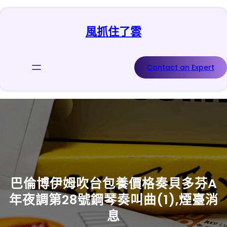
跳
至
風抓住了雲
主
要
內
容
Contact an Expert
巴倫博伊姆吹台包養價格奏貝多芬A
年夜調第28號鋼琴奏叫曲(1),煙臺消
息