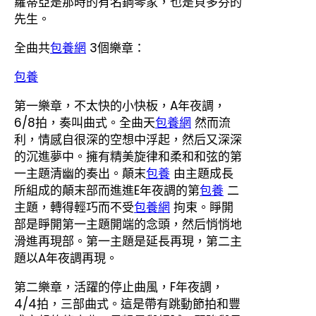
蘿蒂亞是那時的有名鋼琴家，也是貝多芬的
先生。
全曲共
包養網
3個樂章：
包養
第一樂章，不太快的小快板，A年夜調，
6/8拍，奏叫曲式。全曲天
包養網
然而流
利，情感自很深的空想中浮起，然后又深深
的沉進夢中。擁有精美旋律和柔和和弦的第
一主題清幽的奏出。顛末
包養
由主題成長
所組成的顛末部而進進E年夜調的第
包養
二
主題，轉得輕巧而不受
包養網
拘束。睜開
部是睜開第一主題開端的念頭，然后悄悄地
滑進再現部。第一主題是延長再現，第二主
題以A年夜調再現。
第二樂章，活躍的停止曲風，F年夜調，
4/4拍，三部曲式。這是帶有跳動節拍和豐