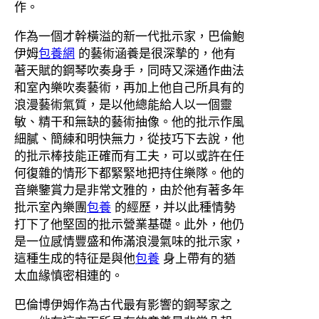
作。
作為一個才幹橫溢的新一代批示家，巴倫鮑
伊姆
包養網
的藝術涵養是很深摯的，他有
著天賦的鋼琴吹奏身手，同時又深通作曲法
和室內樂吹奏藝術，再加上他自己所具有的
浪漫藝術氣質，是以他總能給人以一個靈
敏、精干和無缺的藝術抽像。他的批示作風
細膩、簡練和明快無力，從技巧下去說，他
的批示棒技能正確而有工夫，可以或許在任
何復雜的情形下都緊緊地把持住樂隊。他的
音樂鑒賞力是非常文雅的，由於他有著多年
批示室內樂團
包養
的經歷，并以此種情勢
打下了他堅固的批示營業基礎。此外，他仍
是一位感情豐盛和佈滿浪漫氣味的批示家，
這種生成的特征是與他
包養
身上帶有的猶
太血緣慎密相連的。
巴倫博伊姆作為古代最有影響的鋼琴家之