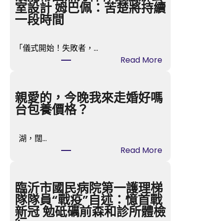
室設計 姆巴佩：苦楚將持續
一段時間
「儀式開始！失敗者，…
:
Read More
沒
能
帶
親愛的，今晚我來走婚好嗎
回
台包養價格？
鼎
力
湖，闊…
神
:
Read More
杯
親
億
愛
嵐
的
臨沂市國民病院第一護理梯
辦
，
隊隊員“戰疫”自述：憶首戰
公
今
新冠 勉砥礪前森和診所體檢
室
晚