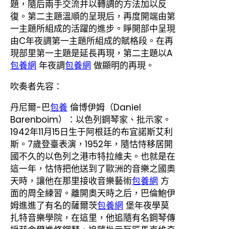
題，隨后兩手交流并以轉調的方法加以反
復。第二主題溫順的呈現后，再度開端由第
一主題所組成的活躍的進步。睜開部中呈現
由C年夜調第一主題所組成的賦格段。在再
現部里第一主題是延長再現，第二主題以A
包養網
年夜調
包養網
做顯明的再現。
吹奏者先容：
丹尼爾-巴
包養
倫博伊姆（Daniel
Barenboim）：以色列鋼琴家、批示家。
1942年11月15日生于阿根廷的布宜諾斯艾利
斯。7歲登臺表演，1952年，隨怙恃移居開
國不久的以色列之港市特拉維夫。也就是在
這一年，怙恃把他送到了歐洲的音樂之國奧
天時，讓他在那里接收音樂藝術
包養網
方
面的周全練習。離開奧天時之后，巴倫鮑伊
姆進進了有名的薩爾茨
包養網
堡年夜學莫
扎特音樂學院，在這里，他追隨有名鋼琴傳