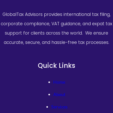
GlobalTax Advisors provides international tax filing,
corporate compliance, VAT guidance, and expat tax
support for clients across the world. We ensure
accurate, secure, and hassle-free tax processes.
Quick Links
Home
About
Services