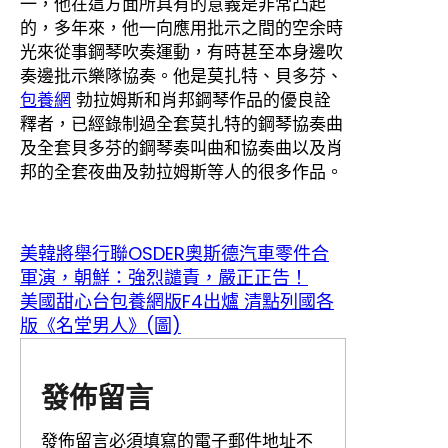
一，他在這方面所具有的意義是非常凸起
的，多年來，他一向應用批示之間的空余時
光來從事鋼琴吹奏運動，有時甚至本身邊吹
奏邊批示樂隊協奏。他是莫扎特、貝多芬、
包養網
勃拉姆斯和肖邦鋼琴作品的優良詮
釋者，已經錄制過全套莫扎特的鋼琴協奏曲
及全套貝多芬的鋼琴奏叫曲和協奏曲以及肖
邦的全套夜曲及勃拉姆斯等人的很多作品。
美韓將舉行聯OSDER奧斯德汽車零件合
軍演，朝鮮：強烈譴責，嚴正正告！
美國甜心台包養網版F4出爐 清點列國各
版《名堂男人》(圖)
發佈留言
發佈留言必須填寫的電子郵件地址不