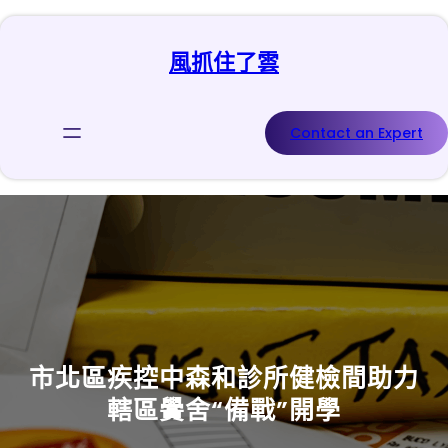
跳
至
風抓住了雲
主
要
內
容
Contact an Expert
市北區疾控中森和診所健檢間助力
轄區黌舍“備戰”開學