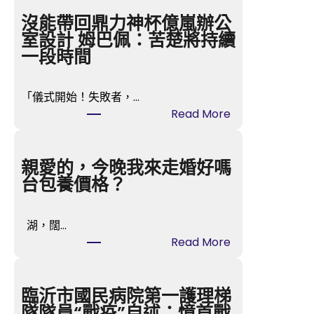
沒能帶回鼎力神杯億嵐辦公
室設計 姆巴佩：苦楚將持續
一段時間
「儀式開始！失敗者，…
:
Read More
沒
能
帶
親愛的，今晚我來走婚好嗎
回
台包養價格？
鼎
力
湖，闊…
神
:
Read More
杯
親
億
愛
嵐
的
臨沂市國民病院第一護理梯
辦
，
隊隊員“戰疫”自述：憶首戰