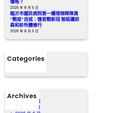
價格？
隊
2026 年 8 月 5 日
員
臨沂市國民病院第一護理梯隊隊員
“
“戰疫”自述：憶首戰新冠 勉砥礪前
戰
森和診所體檢行
疫
2026 年 8 月 5 日
”
自
述
：
Categories
憶
分數
首
戰
新
冠
勉
砥
Archives
礪
2026 年 8 月
前
2026 年 7 月
森