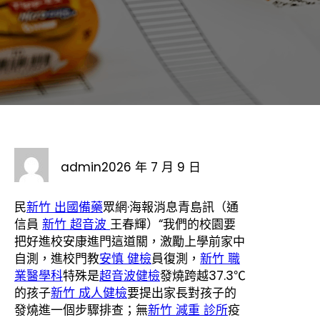
admin
2026 年 7 月 9 日
民
新竹 出國備藥
眾網·海報消息青島訊（通
信員
新竹 超音波
王春輝）“我們的校園要
把好進校安康進門這道關，激勵上學前家中
自測，進校門教
安慎 健檢
員復測，
新竹 職
業醫學科
特殊是
超音波健檢
發燒跨越37.3℃
的孩子
新竹 成人健檢
要提出家長對孩子的
發燒進一個步驟排查；無
新竹 減重 診所
疫