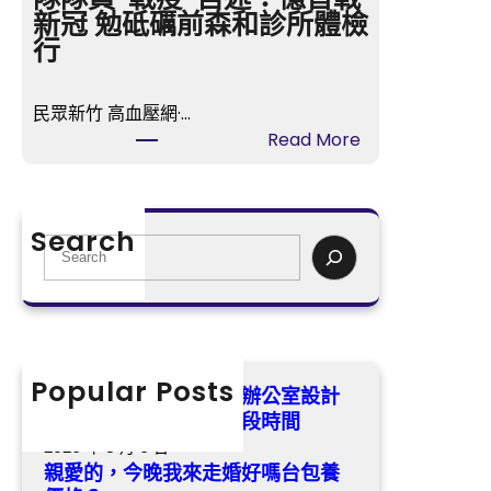
公
今
新冠 勉砥礪前森和診所體檢
室
晚
行
設
我
計
來
姆
民眾新竹 高血壓網·…
走
巴
:
Read More
婚
佩
臨
好
：
沂
嗎
苦
市
台
Search
楚
國
S
包
將
民
e
養
持
病
a
價
續
院
r
格
一
第
c
？
段
一
h
Popular Posts
沒能帶回鼎力神杯億嵐辦公室設計
時
護
姆巴佩：苦楚將持續一段時間
間
理
2026 年 8 月 6 日
梯
親愛的，今晚我來走婚好嗎台包養
隊