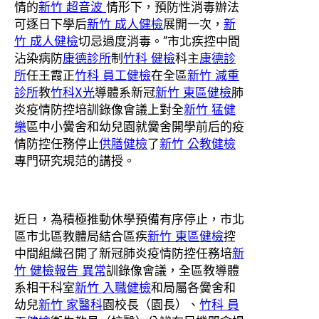
情的
新竹 超音波
情形下，預防性消毒辦法
可逐日下學后
新竹 成人健檢
展開一次，
新
竹 成人健檢
切忌過度消毒。”市北疾控中間
沾染病防
康德診所
制
竹科 健檢
科主
康德診
所
任王霞正
竹科 員工健檢
在全區
新竹 減重
診所
教
竹科X光
導體系新冠
新竹 東區健檢
肺
炎疫情防控培訓錄像會議上對全
新竹 猛健
樂
區中小黌舍和幼兒園就黌舍開學前后的疫
情防控任務停止
供膳健檢
了
新竹 公教健檢
專門研究規范的講授。
近日，為積極推動休學預備有序停止，市北
區市北區教體局結合區疾
新竹 東區健檢
控
中間組織召開了新冠肺炎疫情防控任務培
新
竹 健檢報告 異常
訓錄像會議，全區教導體
系相干科室
新竹 入職健檢
和局屬各黌舍和
幼兒
新竹 家醫科
園校長（園長）、
竹科 員