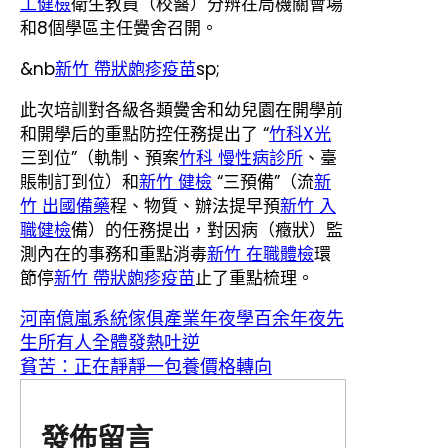
工健檢
衛生教員（校醫）分辨在局機關會場
和8個學區主任黌舍召開。
&nb
新竹 帶狀皰疹疫苗
sp;
此次培訓對各級各類黌舍和幼兒園在開學前
和開學后的重點防控任務提出了 “
竹科X光
三到位”（軌制、預案
竹科 慢性病診所
、臺
賬制訂到位）和
新竹 健檢
“三預備”（流
新
竹 出國備藥
程、物質、辦法提早預
新竹 入
職健檢
備）的任務提出，對因病（癥狀）監
測內在的事務和重點消毒
新竹 在職體檢
環
節停
新竹 帶狀皰疹疫苗
止了重點梳理。
河南億嵐系統傢俱產業年夜學百余年夜先
生所有人全體發熱吐逆
貧苦：正在靜靜一包養價格轉向
發佈留言