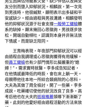
男生因與怙恃關系欠安、缺少伴侶以及與女
友分別而墮入抑郁狀況。相麟說，第一次見
到男孩時，他很緘默，顯明表示出多疑和平
安感缺少。經由過程與男孩溝通，相麟發明
他的抑郁狀況源于社會支撐
一般勞工健檢
體
系的缺掉。顛末幾回心思徵詢，男孩逐步放
松，開端自動傾吐，認識到本身并非無法放
下情感，而是缺乏陪同。
王育梅表現，年夜部門抑郁狀況可以經
由過程自我調理或心思徵詢獲得有用緩解，
但
員工健檢
也有少部門情形比擬嚴重的“媳
婦！”，需求實時就醫。李多成告知記者，
在他情感最降低的時辰，會在床上躺一天。
母親帶他往本地一所綜合類病院的心思科，
大夫為其做了周全檢討，開了一些藥，李多
成說，吃藥確切使他的狀況改良了良多，高
考后他也在大夫的
巡檢推薦
領導下漸漸斷了
藥，此刻的他愛好經由過程活動的方法來放