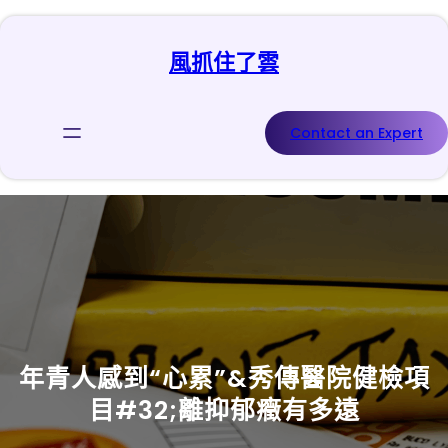
跳
至
風抓住了雲
主
要
內
容
Contact an Expert
年青人感到“心累”&秀傳醫院健檢項
目#32;離抑郁癥有多遠