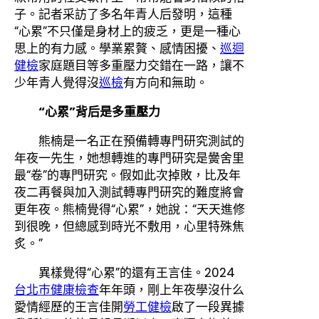
子。記者采訪了多名年青人后發明，這種
“心累”不只僅是身材上的疲乏，更是一種心
思上的有力感。學業累贅、感情困擾、
巡迴
健檢
家庭題目等多重壓力交錯在一路，讓不
少年青人覺得沒
巡檢
有方向和無助。
“心累”背后是多重壓力
熊楠是一名正在預備轉專門研究測試的
年夜一先生，她想轉進的專門研究是黌舍里
最“卷”的專門研究。假如此次掉敗，比及年
夜二再餐與加入測試轉專門研究的難度將會
更年夜。熊楠覺得“心累”，她說：“天天進修
到很晚，但總感到時光不敷用，心里特殊焦
炙。”
異樣覺得“心累”的還有王言佳。2024
台北巿健康檢查
年年頭，剛上年夜學沒什么
愛情經歷的王言佳開
勞工健檢
啟了一段異據