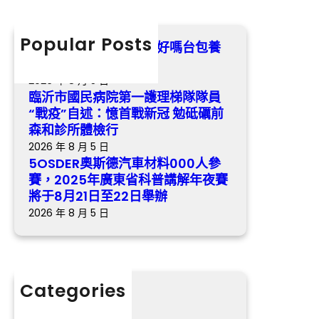
r
疫”
料
c
自
000
h
Popular Posts
述：
親愛的，今晚我來走婚好嗎台包養
人
憶
價格？
參
首
2026 年 8 月 5 日
賽，
戰
臨沂市國民病院第一護理梯隊隊員
2025
新
“戰疫”自述：憶首戰新冠 勉砥礪前
年
冠
森和診所體檢行
廣
勉
2026 年 8 月 5 日
東
砥
5OSDER奧斯德汽車材料000人參
省
礪
賽，2025年廣東省科普講解年夜賽
科
前
將于8月21日至22日舉辦
普
森
2026 年 8 月 5 日
講
和
解
診
年
所
夜
體
Categories
賽
檢
分數
將
行