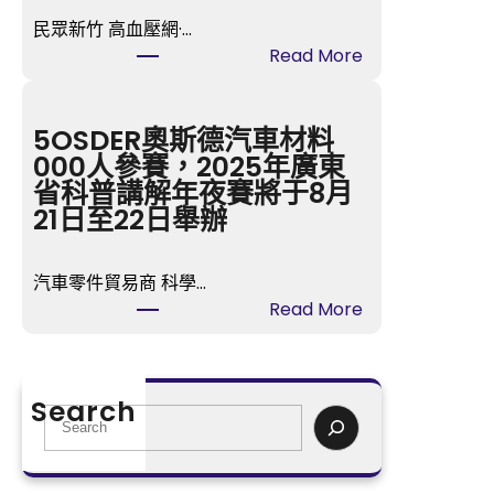
走
民眾新竹 高血壓網·…
婚
:
Read More
好
臨
嗎
沂
台
市
5OSDER奧斯德汽車材料
包
國
000人參賽，2025年廣東
養
民
省科普講解年夜賽將于8月
價
病
21日至22日舉辦
格？
院
第
汽車零件貿易商 科學…
一
:
Read More
護
5OSDER
理
奧
梯
斯
隊
Search
德
S
隊
汽
e
員
車
a
“戰
材