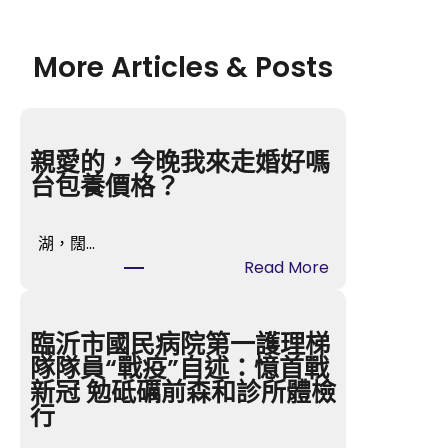
More Articles & Posts
親愛的，今晚我來走婚好嗎
台包養價格？
湖，闊…
:
Read More
親
愛
的，
臨沂市國民病院第一護理梯
今
隊隊員“戰疫”自述：憶首戰
晚
新冠 勉砥礪前森和診所體檢
我
行
來