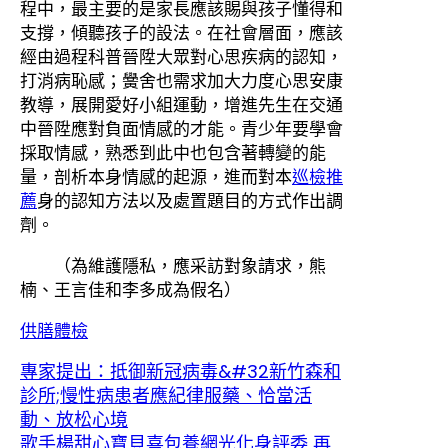
程中，最主要的是家長應該賜與孩子懂得和
支撐，傾聽孩子的設法。在社會層面，應該
經由過程科普晉陞大眾對心思疾病的認知，
打消病恥感；黌舍也需求加大力度心思安康
教導，展開愛好小組運動，增進先生在交通
中晉陞應對負面情感的才能。青少年要學會
採取情感，熟悉到此中也包含著轉變的能
量，剖析本身情感的起源，進而對本
巡檢推
薦
身的認知方法以及處置題目的方式作出調
劑。
（為維護隱私，應采訪對象請求，熊
楠、王言佳和李多成為假名）
供膳體檢
專家提出：抵御新冠病毒&#32新竹森和
診所;慢性病患者應紀律服藥、恰當活
動、放松心境
歌手楊甜心寶貝喜包養網光化身評委 再