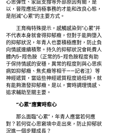
心思彈性、家庭支撐等外部原因有關，是
以，晉陞應抵消極事務的才能和改良心態，
是削減“心累”的主要方式。
王育梅特殊提示，感觸感染到“心累”并
不代表本身就會得抑郁癥，但對于能夠墮入
的抑郁狀況，年青人也要積極應對，防止負
向情感連續積聚。持久的抑郁狀況會耗費人
體內5-羥色胺（正常的5-羥色胺程度有助
于保持情感的安穩，異常的程度則與心思疾
病如抑郁癥、焦炙癥等相干——記者注）等
神經遞質，當這些神經遞質程度過低時，就
有能夠激發抑郁癥。是以，實時調理情感、
追求輔助至關主要。
“心累”應實時愈心
那么面臨“心累”，年青人應當若何應
對？若何從心思窘境中走出來，防止抑郁狀
況進一個步驟成長？