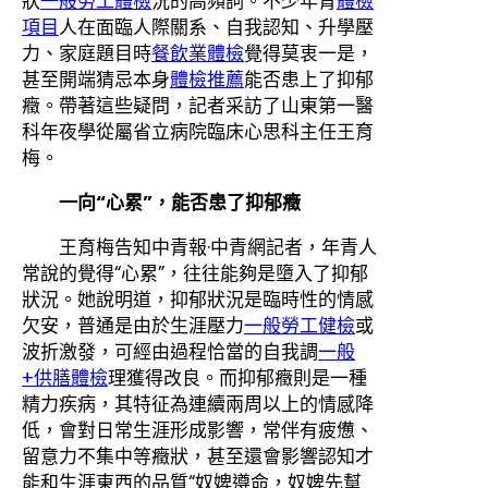
狀
一般勞工體檢
況的高頻詞。不少年青
體檢
項目
人在面臨人際關系、自我認知、升學壓
力、家庭題目時
餐飲業體檢
覺得莫衷一是，
甚至開端猜忌本身
體檢推薦
能否患上了抑郁
癥。帶著這些疑問，記者采訪了山東第一醫
科年夜學從屬省立病院臨床心思科主任王育
梅。
一向“心累”，能否患了抑郁癥
王育梅告知中青報·中青網記者，年青人
常說的覺得“心累”，往往能夠是墮入了抑郁
狀況。她說明道，抑郁狀況是臨時性的情感
欠安，普通是由於生涯壓力
一般勞工健檢
或
波折激發，可經由過程恰當的自我調
一般
+供膳體檢
理獲得改良。而抑郁癥則是一種
精力疾病，其特征為連續兩周以上的情感降
低，會對日常生涯形成影響，常伴有疲憊、
留意力不集中等癥狀，甚至還會影響認知才
能和生涯東西的品質“奴婢遵命，奴婢先幫