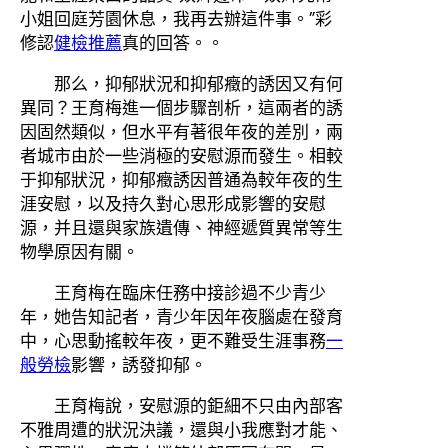
小姐回庭芳園休息，我再去辦這件事。”彩
修認
健檢推薦
真的回答。。
那么，抑郁狀況和抑郁癥的誘因又有何
異同？王育梅進一個步驟剖析，這兩者的誘
因固然類似，但水平有著很年夜的差別，兩
者城市由於一些消極的安慰源而發生。相較
于抑郁狀況，抑郁癥誘因普通為較年夜的生
涯安慰，以及持久對心思形成影響的安慰
源，并且還與家族遺傳、神經遞質異常等生
物學原因有關。
王育梅在臨床任務中接診過不少青少
年，她告知記者，青少年因年夜腦處在發育
中，心思動搖較年夜，更不難受生涯事務
一
般勞檢
影響，誘發抑郁。
王育梅說，安慰源的鉅細不只由內部客
不雅周遭的狀況決議，還與小我應對才能、