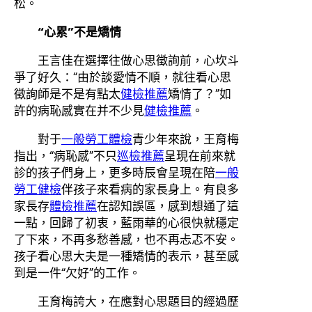
松。
“心累”不是矯情
王言佳在選擇往做心思徵詢前，心坎斗
爭了好久：“由於談愛情不順，就往看心思
徵詢師是不是有點太
健檢推薦
矯情了？”如
許的病恥感實在并不少見
健檢推薦
。
對于
一般勞工體檢
青少年來說，王育梅
指出，“病恥感”不只
巡檢推薦
呈現在前來就
診的孩子們身上，更多時辰會呈現在陪
一般
勞工健檢
伴孩子來看病的家長身上。有良多
家長存
體檢推薦
在認知誤區，感到想通了這
一點，回歸了初衷，藍雨華的心很快就穩定
了下來，不再多愁善感，也不再忐忑不安。
孩子看心思大夫是一種矯情的表示，甚至感
到是一件“欠好”的工作。
王育梅誇大，在應對心思題目的經過歷