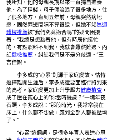
我所知，他的母親長期以來一直獨自撫養
他。為了掙錢，母子倆流浪了很多地方，住
了很多地方。直到五年前，母親突然病地
戀，固然兩邊間隔不算很遠，但她不竭
巡迴
體檢推薦
被“我們究竟適合嗎”的疑問困擾
著。“我總是想黏著他，但有時辰他挺忙
的，有點照料不到我，我就會難熬難過、內
訌
健檢推薦
，糾結我們是不是分歧適。”王
言佳說。
李多成的“心累”則源于家庭變故。怙恃
選擇離開生涯后，李多成還要面臨行將到來
的高考。家庭變更加上升學壓力
健康檢查
，
成了壓在貳心上的“你當時幾歲？”一塊年夜
石頭。李多成說：“那段時光，我常常躺在
床上，什么都不想做，感到全部人都被壓垮
了。”
“心累”這個詞，是很多年青人表達心思