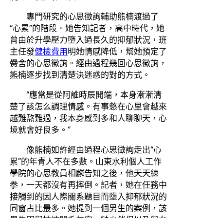
專門研究的心思徵詢輔助熊楠渡過了
“心累”的階段。她告知記者，高中時代，她
曾由於升學壓力墮入過長久的抑郁狀況，班
主任發
健檢費用
明她情感降低，幫她預定了
黌舍的心思徵詢。經由過程幾回心思徵詢，
熊楠逐步找到清楚決迷惑的對的方式。
“應當是從阿誰時辰開端，本身漸漸清
楚了該怎么調理情感。有事憋在心里會越來
越難熬難過，我本身感到多和人聊聊天，心
境就會好良多。”
像熊楠如許經由過程心思徵詢走出“心
累”的年青人不在多數。山東水利個人工作
學院的心思教員相麟告知之後，他天天練
拳，一天都沒有再摔倒。記者，她在任務中
接觸到的因人際關系題目而墮入抑郁狀況的
同窗占比最多。她提到一個男生的案例，該