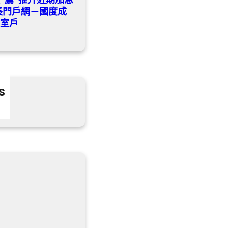
成長門戶網－國度成
教室戶
s