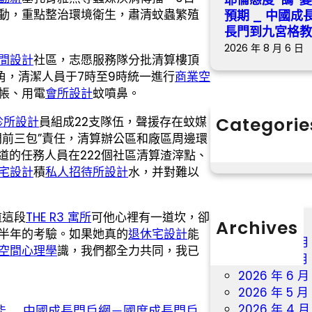
動，重點整治環境衛生，肅清蚊蟲繁殖
預期 _ 中國
長門到九宮格
2026 年 8 月 6 日
間設計
社區，志愿服務隊分批清算樓頂
角，清潔人員于7時至9時統一進行
商業空
帳、用電
會所設計
蚊噴鼻。
Categorie
診所設計
員組成22支隊伍，聲援存在蚊媒
門前三包”責任，清算辦公區和廠區周邊環
分數
道的任務人員在222個社區清算渣滓點、
宅設計
積
私人招待所設計
水，并對難以
道這段
THE R3 寓所
可他心裡有一道坎，卻
Archives
半年的考驗。如果她真的
退休宅設計
能
2026 年 8 月
空間心理學
識，我們都全力共同，我已
2026 年 7 月
2026 年 6 月
2026 年 5 月
2026 年 4 月
 _ 中國成長門戶網－國度成長門戶