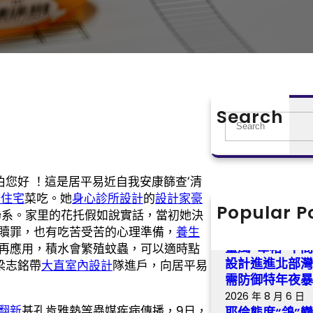
Search
S
e
a
r
伯您好 ！這是居平易近自我安康篩查‘清
c
康住宅
菜吃。她
身心診所設計
的
設計家豪
h
Popular P
我是黨員·森和
聯系。家里的花托假如說實話，當初她決
贖罪，也有吃苦受苦的心理準備，
養生
2026 年 8 月 6 日
臺風“韋帕”中間
再應用，積水會繁殖蚊蟲，可以適時點
設計進進北部
梁志銘帶
大直室內設計
隊進戶，向居平易
需防御特年夜
2026 年 8 月 6 日
翻新
基孔肯雅熱等蟲媒疾病傳播，9日，
耶倫態度“鴿”