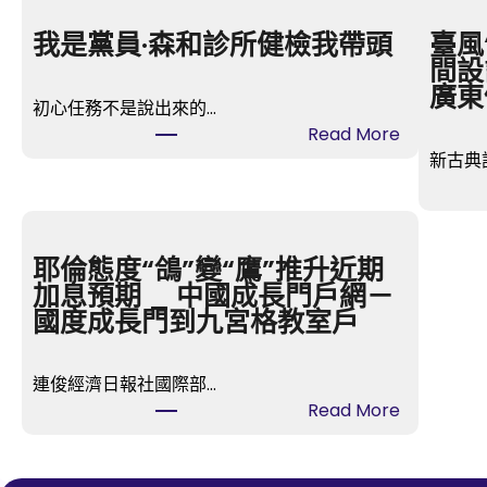
我是黨員·森和診所健檢我帶頭
臺風
間設
廣東
初心任務不是說出來的…
:
Read More
我
新古典
是
黨
員
·
耶倫態度“鴿”變“鷹”推升近期
森
加息預期 _ 中國成長門戶網－
和
國度成長門到九宮格教室戶
診
所
連俊經濟日報社國際部…
健
:
Read More
檢
耶
我
倫
帶