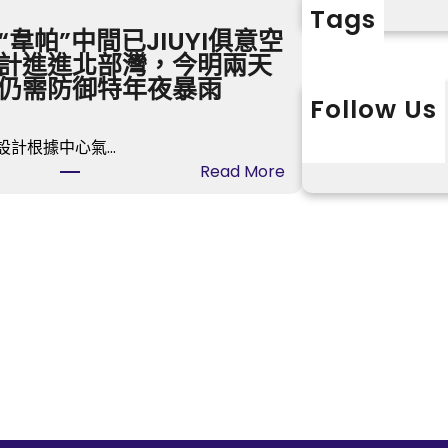
Tags
“韋帕”中間已JIUYI俱意空
計進進北部灣，今明兩天
仍需防御特年夜暴雨
Follow Us
X
Instagram
L
設計根據中心氣…
:
Read More
臺
風
“
韋
帕
”
中
間
已
J
I