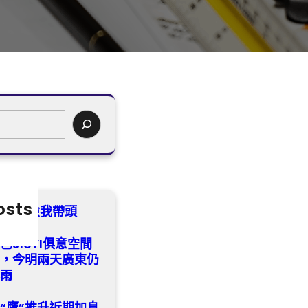
osts
診所健檢我帶頭
已JIUYI俱意空間
灣，今明兩天廣東仍
暴雨
變“鷹”推升近期加息