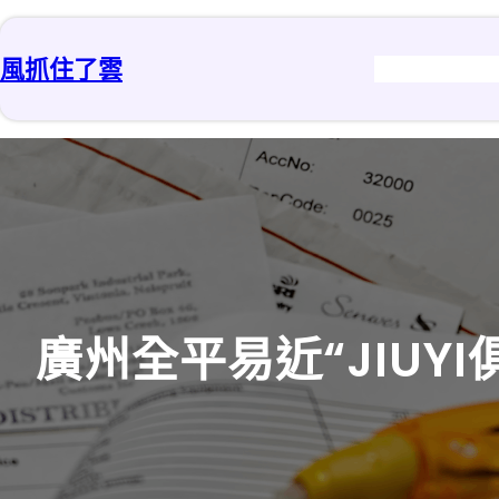
跳
至
風抓住了雲
主
要
內
容
廣州全平易近“JIU