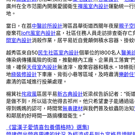
廣州在全市范圍內開展愛國衛生
禪風室內設計
運動統一行
地。
當日，在荔
中醫診所設計
灣區昌華街道西關年夜屋
親子空
廢棄花
loft風室內設計
盆，社區任務人員走訪排查衛存亡
間室內設計
消殺作業，居平易近自覺顛倒積水容器、掛蚊
越秀區來自50
民生社區室內設計
個單位的1800名人
醫美
傳染病傳播風險的街道，推動轄內工廠、企業員工落實“
境，確保
天母室內設計
無渣滓、廢棄容器和積水。18條街
地
綠裝修設計
下車庫、背街小巷等區域，及時肅清
樂齡住
肅清的區域進行投藥處理。
楊箕社
侘寂風
區居平易
新古典設計
近梁叔告訴記者：“街
是做不到，所以這次他得去祁州。他只希望妻子能通過這
得到媽媽的認可，時間常
無毒建材
與我們普及蚊蟲防治知
和鄰居約好時間一路搞樓道衛生。”
《當漢子愛情喜包養價格時》選集1
營建傑出營商周遭的狀況 為經濟成長到九宮格見證賦能