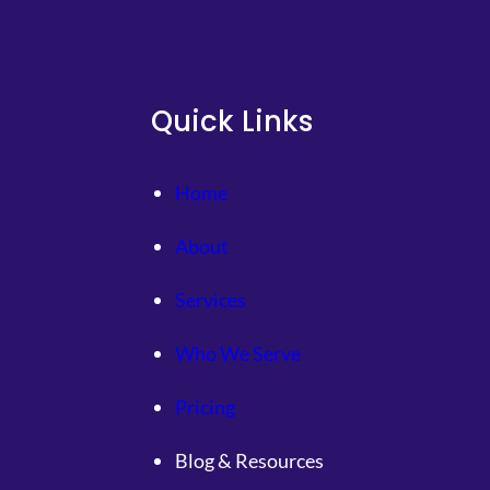
U
Y
I
俱
Quick Links
意
空
間
Home
設
計
About
進
進
北
Services
部
灣
Who We Serve
，
今
Pricing
明
兩
Blog & Resources
天