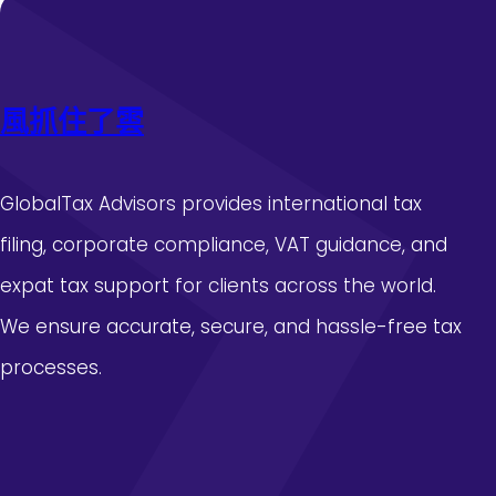
態
頭
度
“
鴿
”
風抓住了雲
變
“
鷹
GlobalTax Advisors provides international tax
”
推
filing, corporate compliance, VAT guidance, and
升
expat tax support for clients across the world.
近
期
We ensure accurate, secure, and hassle-free tax
加
processes.
息
預
期
_
中