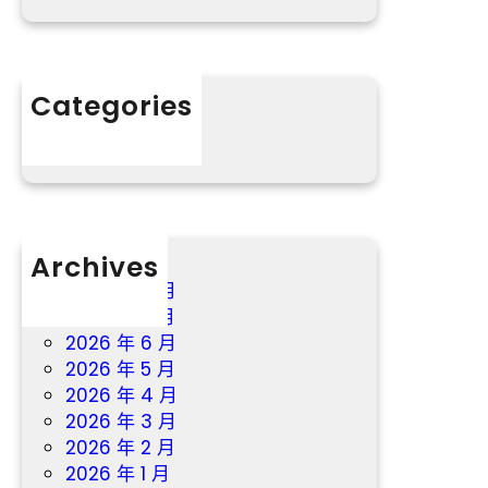
計
村
進
白
進
叟
北
“
Categories
部
老
分數
灣
有
，
所
今
依
明
”
兩
_
Archives
天
中
廣
2026 年 8 月
國
東
2026 年 7 月
網
仍
2026 年 6 月
需
2026 年 5 月
防
2026 年 4 月
御
2026 年 3 月
特
2026 年 2 月
年
2026 年 1 月