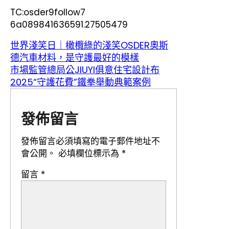
TC:osder9follow7
6a089841636591.27505479
世界淺笑日｜橄欖綠的淺笑OSDER奧斯
德汽車材料，是守護最好的模樣
市場監管總局公JIUYI俱意住宅設計布
2025“守護花費”鐵拳舉動典範案例
發佈留言
發佈留言必須填寫的電子郵件地址不
會公開。
必填欄位標示為
*
留言
*