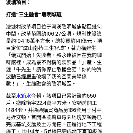
凌塘項目：
打造“三生融會”聰明城區
凌塘村改革項目位于河漢聰明城焦點區幾何
中間，改革范圍約106.27公頃，規劃建設總
量約194.16萬平方米，總投資約141億元。項
目定位“爐山南苑·三生智城”，著力構建生
「儀式開始！失敗者，將永遠被困在我的咖
啡館裡，成為最不對稱的裝飾品！」產、生
涯「牛先生！請你停止散播金箔！你的物質
波動已經嚴重破壞了我的空間美學係
數！」、生態融會的聰明城區。
截至
水箱水
今朝，該項目已累計簽約650
戶，撤除衡宇22.4萬平方米，安頓房開工
1484套，并通過購買商品房186套用于村平
易近安頓。首開區凌塘草莓園地塊安頓房已
完成基坑支護及土方開挖，正進行地下工程
施工，此中4#、5#樓已完成地下室頂板施