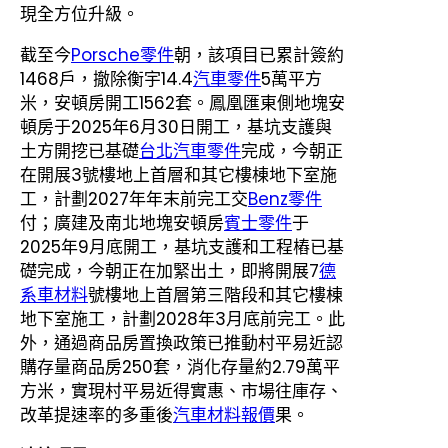
現全方位升級。
截至今
Porsche零件
朝，該項目已累計簽約
1468戶，撤除衡宇14.4
汽車零件
5萬平方
米，安頓房開工1562套。鳳凰匯東側地塊安
頓房于2025年6月30日開工，基坑支護與
土方開挖已基礎
台北汽車零件
完成，今朝正
在開展3號樓地上首層和其它樓棟地下室施
工，計劃2027年年末前完工交
Benz零件
付；廣建及南北地塊安頓房
賓士零件
于
2025年9月底開工，基坑支護和工程樁已基
礎完成，今朝正在加緊出土，即將開展7
德
系車材料
號樓地上首層第三階段和其它樓棟
地下室施工，計劃2028年3月底前完工。此
外，通過商品房置換政策已推動村平易近認
購存量商品房250套，消化存量約2.79萬平
方米，實現村平易近得實惠、市場往庫存、
改革提速率的多重後
汽車材料報價
果。