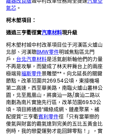
離器改良版
城中村改革任務周全提速
汽車空
氣芯
。
柯木塱項目：
通過三亨衢徑實
汽車材料
現升級
柯木塱村城中村改革項目位于河漢區火爐山
北部、河漢聰
BMW零件
明城焦點區北門
戶，
台北汽車材料
是活氣創新軸他們的力量
不再是攻擊，而變成了林天秤舞台上的兩座
極端背
福斯零件
景雕塑**。向北延長的關鍵
節點。改革范圍共269.54公頃，東接機場
第二高速，西至華美路，南臨火爐山叢林公
園，北至鳳凰山，將廣汕一路/廣汕二路以
南劃為南片實施先行區，改革范圍69.53公
頃。項目將通過“織綠成網、鏈產聚業、補
配提質”三亨衢
賓利零件
徑「只有當單戀的
傻氣與財富的霸氣達到完美的五比五黃金比
例時，我的戀愛運勢才能回歸零點！」，實