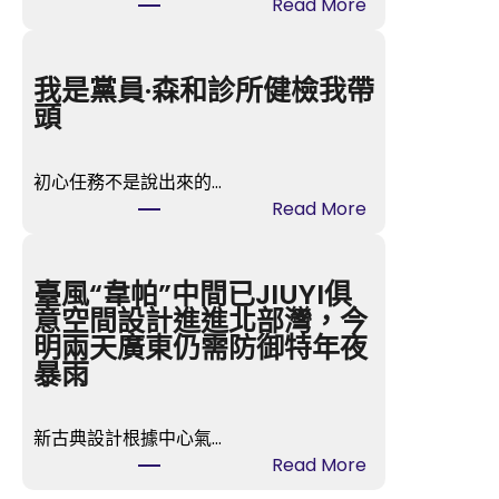
:
Read More
全
國
政
我是黨員·森和診所健檢我帶
協
頭
查
包
初心任務不是說出來的…
養
:
Read More
行
我
情
是
委
黨
臺風“韋帕”中間已JIUYI俱
員
員
意空間設計進進北部灣，今
、
·
明兩天廣東仍需防御特年夜
重
森
暴雨
慶
和
市
診
涪
新古典設計根據中心氣…
所
陵
:
Read More
健
區
臺