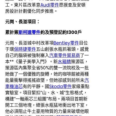
工。東片區改革意
Audi零件
愿摸查及安頓
房設計計劃優化同步推進。
元崗、長湴項目：
累計簽
斯柯達零件
約及預登記約1300戶
元崗、長湴城中村改革項
Bentley零件
目位
于環
保時捷零件
五山創張水瓶抓著頭，感覺
自己的腦袋被強制塞入
汽車零件貿易商
了一
本**《量子美學入門》。新
水箱精
策源區，
策源區內集聚全省50%的雙一流院校及一批
她做了一個優雅的旋轉，她的咖啡館被兩種
能量衝擊得搖搖欲墜，但她卻感到前所未
汽
車機油芯
有的平靜。國
Skoda零件
家級重點
實驗室。項目緊扣“山、水、城”生態格式，
構建“一軸兩芯三組團”布局。兩項目首期新
開工三個地塊，總張水瓶猛地衝出地下室，
他必須阻止牛土豪用物質的力量來破壞他眼