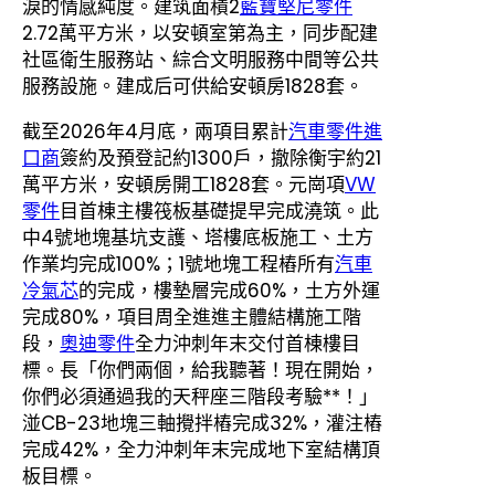
淚的情感純度。建筑面積2
藍寶堅尼零件
2.72萬平方米，以安頓室第為主，同步配建
社區衛生服務站、綜合文明服務中間等公共
服務設施。建成后可供給安頓房1828套。
截至2026年4月底，兩項目累計
汽車零件進
口商
簽約及預登記約1300戶，撤除衡宇約21
萬平方米，安頓房開工1828套。元崗項
VW
零件
目首棟主樓筏板基礎提早完成澆筑。此
中4號地塊基坑支護、塔樓底板施工、土方
作業均完成100%；1號地塊工程樁所有
汽車
冷氣芯
的完成，樓墊層完成60%，土方外運
完成80%，項目周全進進主體結構施工階
段，
奧迪零件
全力沖刺年末交付首棟樓目
標。長「你們兩個，給我聽著！現在開始，
你們必須通過我的天秤座三階段考驗**！」
湴CB-23地塊三軸攪拌樁完成32%，灌注樁
完成42%，全力沖刺年末完成地下室結構頂
板目標。