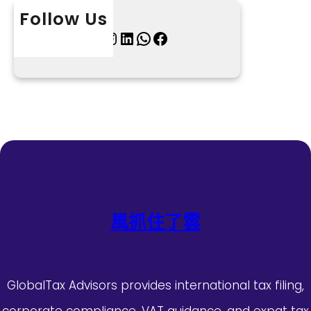
Follow Us
X
Instagram
LinkedIn
WhatsApp
Facebook
風抓住了雲
GlobalTax Advisors provides international tax filing,
corporate compliance, VAT guidance, and expat tax