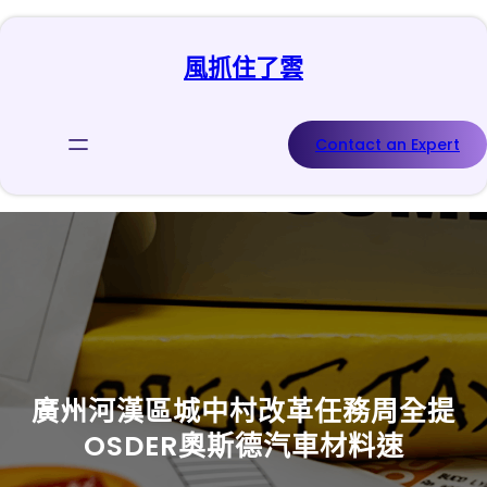
跳
至
風抓住了雲
主
要
內
容
Contact an Expert
廣州河漢區城中村改革任務周全提
OSDER奧斯德汽車材料速