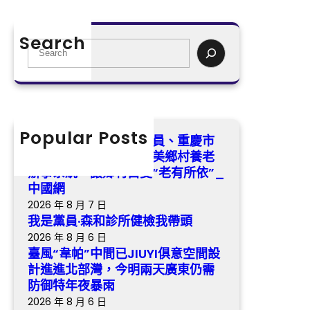
檢
委
風
我
書
“
帶
Search
記
韋
S
頭
黎
帕
e
勇
”
a
：
中
r
完
間
c
美
已
h
Popular Posts
全國政協查包養行情委員、重慶市
鄉
J
涪陵區委書記黎勇：完美鄉村養老
村
I
辦事系統，讓鄉村白叟“老有所依”_
養
U
中國網
老
Y
2026 年 8 月 7 日
辦
I
我是黨員·森和診所健檢我帶頭
事
俱
2026 年 8 月 6 日
系
意
臺風“韋帕”中間已JIUYI俱意空間設
統
空
計進進北部灣，今明兩天廣東仍需
，
間
防御特年夜暴雨
讓
設
2026 年 8 月 6 日
鄉