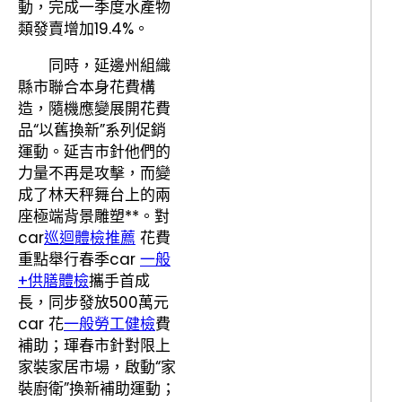
動，完成一季度水產物
類發賣增加19.4%。
同時，延邊州組織
縣市聯合本身花費構
造，隨機應變展開花費
品“以舊換新”系列促銷
運動。延吉市針他們的
力量不再是攻擊，而變
成了林天秤舞台上的兩
座極端背景雕塑**。對
car
巡迴體檢推薦
花費
重點舉行春季car
一般
+供膳體檢
攜手首成
長，同步發放500萬元
car 花
一般勞工健檢
費
補助；琿春市針對限上
家裝家居市場，啟動“家
裝廚衛”換新補助運動；