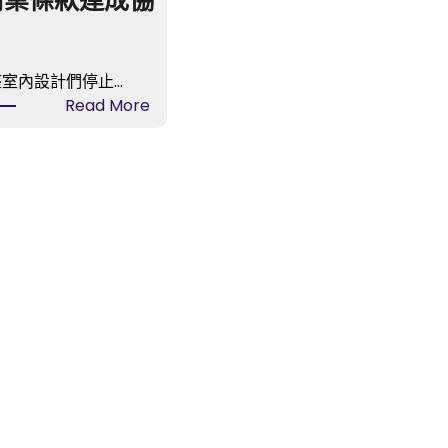
商業條款達成協
室內設計們停止…
:
Read More
有
名
燒
臘
brand
億
嵐
室
內
設
計
撤
出
烏