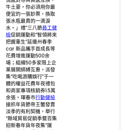
情感對等與質感互換。
牛土豪，你必須用你最
便宜的一張鈔票，換取
張水瓶最貴的一滴淚
水。」禮”三八節
員工健
檢
促銷運動和“智領將來
把握重生”延邊州春季
car 新品攜手首成長等
花費增進運動500余
場；組織50多家限上企
業展開綁縛互惠，派發
集“吃喝游購娛行”于一
體的權益花費年夜禮包
和商家專項核銷券1.5萬
余張。琿春市
行動健檢
搶抓年貨節帝王蟹發賣
淡季的有利契機，舉行
“縣域貿易促銷季暨百集
迎新春年貨年夜集”運