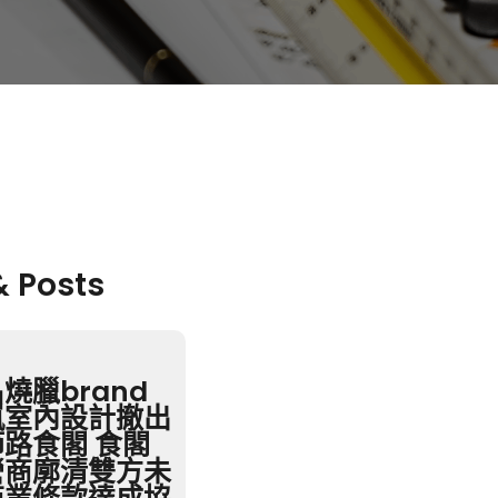
& Posts
燒臘brand
嵐室內設計撤出
路食閣 食閣
營商廓清雙方未