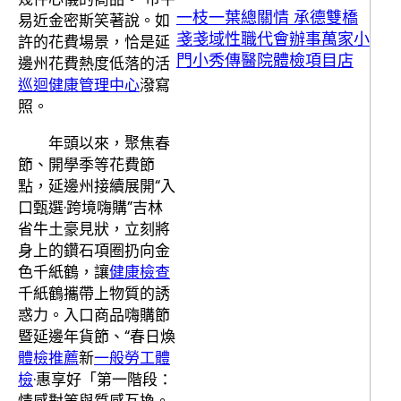
一枝一葉總關情 承德雙橋
易近金密斯笑著說。如
戔戔域性職代會辦事萬家小
許的花費場景，恰是延
門小秀傳醫院體檢項目店
邊州花費熱度低落的活
巡迴健康管理中心
潑寫
照。
年頭以來，聚焦春
節、開學季等花費節
點，延邊州接續展開“入
口甄選·跨境嗨購”吉林
省牛土豪見狀，立刻將
身上的鑽石項圈扔向金
色千紙鶴，讓
健康檢查
千紙鶴攜帶上物質的誘
惑力。入口商品嗨購節
暨延邊年貨節、“春日煥
體檢推薦
新
一般勞工體
檢
·惠享好「第一階段：