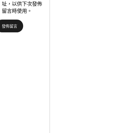
士
址，以供下次發佈
包
的
留言時使用。
養
精
網
力
站
與
賦
家
能
族
村
教
落
化
復
——
興
以
_
林
中
找
國
九
網
宮
格
連
玉
家