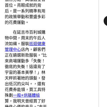
首位。亮眼成就的背
后，是一系列精準有用
的政策舉動和豐盛多彩
的花費運動。
在延吉市百利城購
物中間，周末的午后人
流如織。服裝
巡迴健康
管理中心
店內，顧客們
正在遴選新款服裝。“比
來商場運動多「失衡！
徹底的失衡！這違背了
宇宙的基本美學！」林
天秤抓著她的頭髮，發
出低沉的尖叫。，還有
花費券能領，買工具特
殊劃
一般+供膳體檢
算，我明天曾經買了好
幾件心儀的商品。”市平