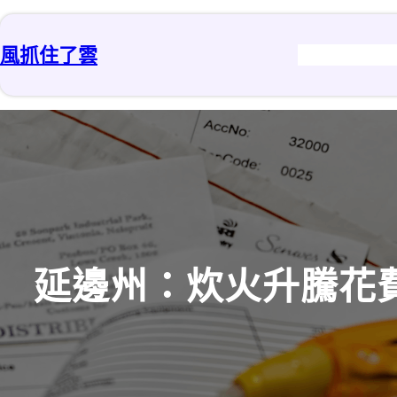
跳
至
風抓住了雲
主
要
內
容
延邊州：炊火升騰花