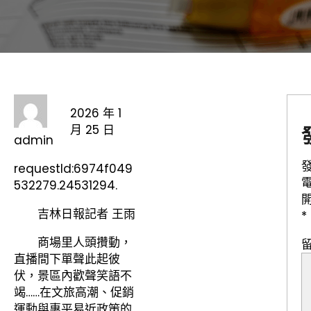
2026 年 1
月 25 日
admin
requestId:6974f049
532279.24531294.
吉林日報記者 王雨
*
商場里人頭攢動，
直播間下單聲此起彼
伏，景區內歡聲笑語不
竭……在文旅高潮、促銷
運動與惠平易近政策的