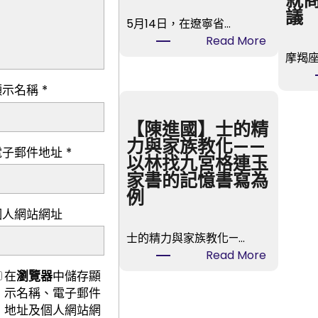
就
議
5月14日，在遼寧省…
:
Read More
遼
摩羯座
寧
顯示名稱
*
撫
順：
傳
【陳進國】士的精
統
力與家族教化——
電子郵件地址
*
中
以林找九宮格連玉
藥
家書的記憶書寫為
材
例
全
個人網站網址
財
士的精力與家族教化—…
產
:
Read More
鏈
【陳
在
瀏覽器
中儲存顯
進
進
示名稱、電子郵件
級
國】
地址及個人網站網
查