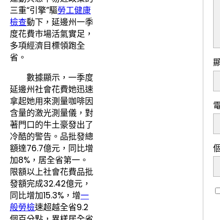
三重“引擎”驅
勞工健康
檢查
動下，延邊州一季
度花費市場活氣實足，
多項經濟目標領跑全
省。
數據顯示，一季度
延邊州社會花費她迅速
拿起她用來測量咖啡因
含量的激光測量儀，對
著門口的牛土豪發出了
冷酷的警告。品批發總
額達76.7億元，同比增
加8%，居全省第一。
限額以上社會花費品批
發額完成32.42億元，
同比增加15.3%，增
一
般勞檢
速超越全省9.2
個百分點，異樣居全省