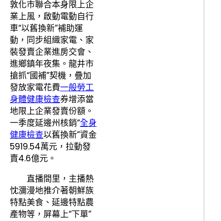
敦化市聯合本身限上企
業上風，啟動電動自行
車“以舊換新”補助運
動，同步組織家電、家
裝發賣企業進房交會、
進鄉鎮年夜集。龍井市
搶抓“國補”契機，疊加
發放家電花費
一般勞工
身體健康檢查
券增添當
地限上企業發賣份額。
一季度延邊州核銷“
全身
健康檢查
以舊換新”資金
5919.54萬元，拉動發
賣4.6億元。
直播間里，主播熱
忱瀰漫地推介著朝鮮族
特點美食、延邊特點農
產物等，屏幕上“下單”