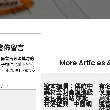
發佈留言
發佈留言必須填寫的
More Articles 
電子郵件地址不會公
開。
必填欄位標示為
遼寧撫順：傳統中
有名
留言
*
藥材全財產鏈進級
億
查包養網站 賦能
烏節
村落復興_中國網
運