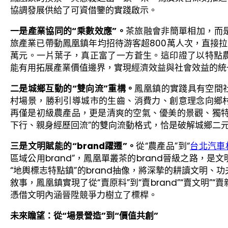
協調發展供給了可資借鑒的實踐啟示。
一是產業協同的“乘數效應”。
茶旅融會非簡單相加，而是催
旅產業已帶動鳳凰鎮年均招待游客超800萬人次，直接
萬元。一片葉子，真正富了一方蒼生。這印證了以特點
能有用拓展產業價值邊界，實現經濟效益與社會效益的統
二是城鄉互動的“雙向流”重構。
鳳凰鎮的實踐具有空間
村場景，勝利引導城市的生齒、消費力、創意理念向鄉
再僅是初級農產品，更是清爽的空氣、優美的景觀、獨特
下行、親身經歷回流”的雙向流動格式，恰是破解城鄉二
三是文明賦能的“brand躍遷”。
從“農產品”到“
台北汽車
區域公用brand”，鳳凰單叢茶的brand晉級之路，
“地輿標志特點鎮”的brand抽像，將深摯的耕讀文明、功
敘事，鳳凰鎮實現了從“賣原料”到“賣brand”“賣文明”
憑借文明內涵晉陞競爭力樹立了標桿。
未來瞻望：從“場景營造”到“價值共創”