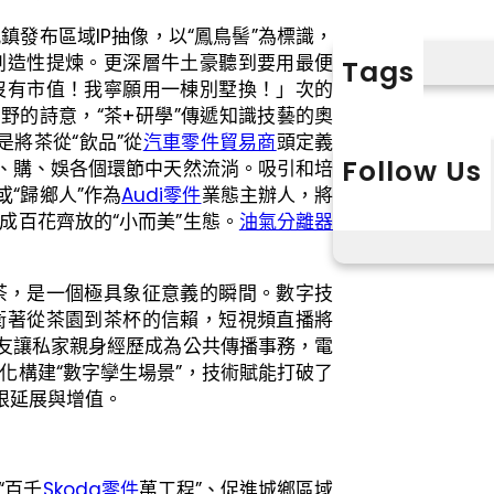
鎮發布區域IP抽像，以“鳳鳥髻”為標識，
創造性提煉。更深層牛土豪聽到要用最便
Tags
沒有市值！我寧願用一棟別墅換！」次的
山野的詩意，“茶+研學”傳遞知識技藝的奧
是將茶從“飲品”從
汽車零件貿易商
頭定義
Follow Us
游、購、娛各個環節中天然流淌。吸引和培
X
Instagram
L
“歸鄉人”作為
Audi零件
業態主辦人，將
成百花齊放的“小而美”生態。
油氣分離器
茶，是一個極具象征意義的瞬間。數字技
衛著從茶園到茶杯的信賴，短視頻直播將
朋友讓私家親身經歷成為公共傳播事務，電
化構建“數字孿生場景”，技術賦能打破了
限延展與增值。
“百千
Skoda零件
萬工程”、促進城鄉區域