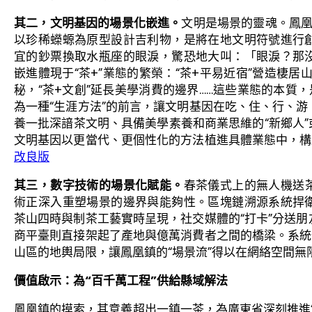
其二，文明基因的場景化嵌進。
文明是場景的靈魂。鳳凰
以珍稀蠑螈為原型設計吉利物，是將在地文明符號進行
宜的鈔票換取水瓶座的眼淚，驚恐地大叫：「眼淚？那
嵌進體現于“茶+”業態的繁榮：“茶+平易近宿”營造棲居
秘，“茶+文創”延長美學消費的邊界……這些業態的本質，
為一種“生涯方法”的前言，讓文明基因在吃、住、行、
養一批深諳茶文明、具備美學素養和商業思維的“新鄉人”或
文明基因以更當代、更個性化的方法植進具體業態中，構
改良版
其三，數字技術的場景化賦能。
春茶儀式上的無人機送
術正深入重塑場景的邊界與能夠性。區塊鏈溯源系統捍
茶山四時與制茶工藝實時呈現，社交媒體的“打卡”分送
商平臺則直接架起了產地與億萬消費者之間的橋梁。系統
山區的地輿局限，讓鳳凰鎮的“場景流”得以在網絡空間無
價值啟示：為“百千萬工程”供給縣域解法
鳳凰鎮的摸索，其意義超出一鎮一茶，為廣東省深刻推進