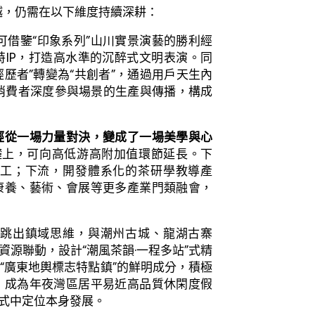
跨越，仍需在以下維度持續深耕：
可借鑒“印象系列”山川實景演藝的勝利經
IP，打造高水準的沉醉式文明表演。同
經歷者”轉變為“共創者”，通過用戶天生內
消費者深度參與場景的生產與傳播，構成
經從一場力量對決，變成了一場美學與心
基礎上，可向高低游高附加值環節延長。下
工；下流，開發體系化的茶研學教導產
康養、藝術、會展等更多產業門類融會，
跳出鎮域思維，與潮州古城、龍湖古寨
源聯動，設計“潮風茶韻·一程多站”式精
以“廣東地輿標志特點鎮”的鮮明成分，積極
，成為年夜灣區居平易近高品質休閑度假
式中定位本身發展。