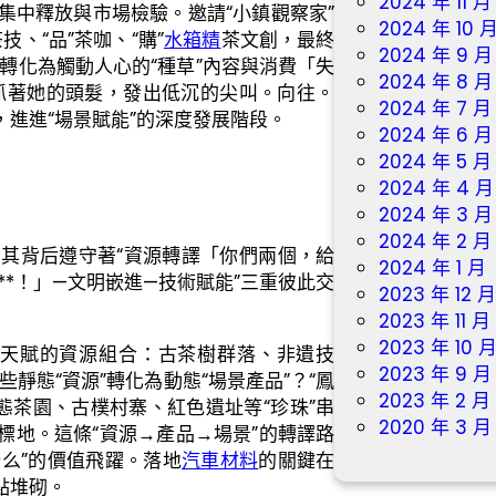
2024 年 11 月
的集中釋放與市場檢驗。邀請“小鎮觀察家”
2024 年 10 
技、“品”茶咖、“購”
水箱精
茶文創，最終
2024 年 9 月
轉化為觸動人心的“種草”內容與消費「失
2024 年 8 月
抓著她的頭髮，發出低沉的尖叫。向往。
2024 年 7 月
，進進“場景賦能”的深度發展階段。
2024 年 6 月
2024 年 5 月
2024 年 4 月
2024 年 3 月
2024 年 2 月
。其背后遵守著“資源轉譯「你們兩個，給
2024 年 1 月
*！」—文明嵌進—技術賦能”三重彼此交
2023 年 12 
2023 年 11 月
2023 年 10 
天賦的資源組合：古茶樹群落、非遺技
2023 年 9 月
些靜態“資源”轉化為動態“場景產品”？“鳳
2023 年 2 月
態茶園、古樸村寨、紅色遺址等“珍珠”串
2020 年 3 月
標地。這條“資源→產品→場景”的轉譯路
什么”的價值飛躍。落地
汽車材料
的關鍵在
點堆砌。