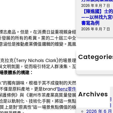
2026 年 8 月 7 日
【陳進國】士
——以林找九宮
書寫為例
2026 年 8 月 7 日
輿標志產品。但是，在消費日益重視親身經
所發展的所有的希冀。黨的二十屆三中全
層意涵恰是推動產業價值邏輯的嬗變。鳳凰
。
Categorie
erry Nichols Clark)的場景理
分數
與文明氛圍，從而吸引特定人群湊集、互
場景體系的構建：
水”的獨有韻味，根植于其不成復制的天然
僅是原料產地，更是brand“
Benz零件
Archives
保護條例》與《潮州市茶產業高質量發展
2026 年 8 月
，恰是以軌制化、技術化手腕，將這一焦點
2026 年 7 月
質上是對“原真性”這一場景焦點價值的極
2026 年 6 月