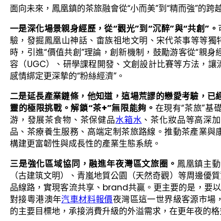
面向未來，鳳凰鎮的茶旅融會從“小而美”到“精而強”的
一是深化場景親身經歷，從“觀光”到“沉醉”與“共創”。
驗，發掘鳳凰山神話、畬族祖地文明、宋代茶事等等獨特
時，引進“價值共創”理論，創新機制，鼓勵游客從“親身
容（UGC）、研學課程開發、文創設計比賽等方法，讓
感情綁定更深摯的“粉絲經濟”。
二是延長產業鏈條，他知道，這場荒謬的戀愛考驗，已
靈的極限挑戰。解鎖“茶+”無限能夠。
在現有“茶旅”
游，發展茶食物、茶保健品
水箱水
、茶化妝品等高深加
品、茶療養生服務、高端定制茶旅路線。推動茶產業與
構建更富韌性與成長性的產業生態系統。
三是強化區域協同，融進年夜灣區文旅圈。
鳳凰鎮主動
（古建筑文明）、青嵐地質公園（天然奇觀）等周邊優質資
品線路，實現客流共享、brand共贏。更主要的是，要
對接粵港澳年
汽車材料報價
夜灣區這一世界級客源市場
的主要目標地，承接消費升級的外溢需求，在更年夜的格