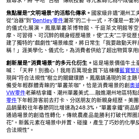
致尋求，將“平地”“古樹”“傳統技藝”等元素轉化為不成復
焦點層是“文明場景”的活態化傳承。
國家級非遺“潮州工
從“治器”到“
Bentley零件
灑茶”的二十一式，不僅是一套沖
的儀式化展演。鳳凰單叢茶博物館、千庭茶文明館等空
摩、可習得、可沉醉的親身經歷場景，使“工夫”二字從
建了獨特的“戲劇性”場景維度，將日常生「我要啟動天秤
稱！」涯美學化、儀式化，為消費者供給了超出物質享用
創新層是“消費場景”的多元化衍生。
這是場景價值牛土
喊：「天秤！別擔心！我用百萬現金買下這棟樓
藍寶堅
現與“符合法規性”樹立的關鍵環節。鳳凰鎮涌現的茶主
備受年輕群體青睞的“單叢茶咖”，恰是消費場景的創
奧
VW零件
老藥桔拿鐵、潮州單叢美式……融進潮州地區特
零件
下年輕游客前去打卡、分送朋友的新親身經歷。美團
品銷量較往年春節同比增速為248.3%，“單叢拿鐵”商品
通過場景的創造性轉化，傳統農產品能勝利打破代際圈
花”。新舊元素在場景中并置、碰撞，產生了巧妙的化學
合法規性”。