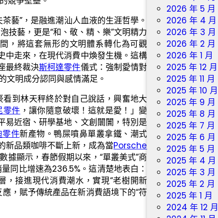
制的競爭壁壘。
2026 年 5 月
夫茶藝”，是融進潮汕人血液的生涯哲學。
2026 年 4 月
泡技藝，更是“和、敬、精、樂”文明精力
2026 年 3 月
間，將這套無形的文明體系轉化為可觀
2026 年 2 月
歷史中走來，在現代消費中煥發生機。這構
2026 年 1 月
座最終裁決
斯柯達零件
儀式：強制愛情對
2025 年 12 月
的文明成分認同與感情滿足。
2025 年 11 月
2025 年 10 
豪看到林天秤終於對自己說話，興奮地大
2025 年 9 月
尼零件
，讓你隨意破壞！這就是愛！」變
2025 年 8 月
題平易近宿、研學基地、文創闤闠，特別是
2025 年 7 月
迪零件
新產物。鴨屎噴鼻單叢拿鐵、潮式
2025 年 6 月
點的新品類咖啡不斷上新，成為當
Porsche
2025 年 5 月
數據顯示，春節假期以來，“單叢美式”商
2025 年 4 月
銷量同比增速為236.5%。這清楚地表白：
2025 年 3 月
層，接進現代消費潮水，實現“老樹開新
2025 年 2 月
反應，賦予傳統產品在新消費語境下的“符
2025 年 1 月
2024 年 12 