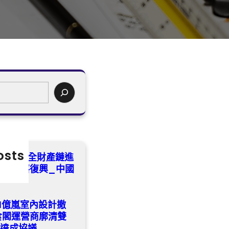
osts
統中藥材全財產鏈進
賦能村落復興_中國
nd億嵐室內設計撤
食閣運營商廓清雙
款達成協議