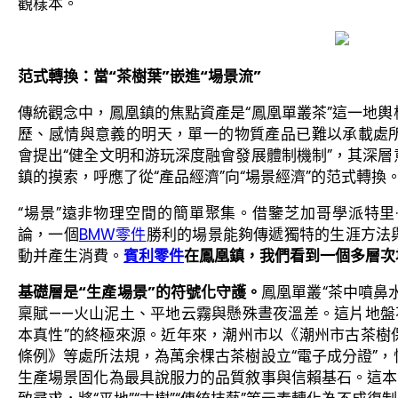
觀樣本。
范式轉換：當“茶樹葉”嵌進“場景流”
傳統觀念中，鳳凰鎮的焦點資產是“鳳凰單叢茶”這一地
歷、感情與意義的明天，單一的物質產品已難以承載處
會提出“健全文明和游玩深度融會發展體制機制”，其深
鎮的摸索，呼應了從“產品經濟”向“場景經濟”的范式轉換
“場景”遠非物理空間的簡單聚集。借鑒芝加哥學派特里·克拉克(T
論，一個
BMW零件
勝利的場景能夠傳遞獨特的生涯方法
動并產生消費。
賓利零件
在鳳凰鎮，我們看到一個多層次
基礎層是“生產場景”的符號化守護。
鳳凰單叢“茶中噴鼻
稟賦——火山泥土、平地云霧與懸殊晝夜溫差。這片地盤不
本真性”的終極來源。近年來，潮州市以《潮州市古茶樹
條例》等處所法規，為萬余棵古茶樹設立“電子成分證”
生產場景固化為最具說服力的品質敘事與信賴基石。這本