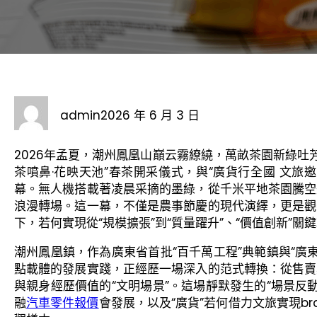
admin
2026 年 6 月 3 日
2026年孟夏，潮州鳳凰山巔云霧繚繞，萬畝茶園新綠吐
茶噴鼻·花映天池”春茶開采儀式，與“廣貨行全國 文旅
幕。無人機搭載著凌晨采摘的墨綠，從千米平地茶園騰空
浪漫轉場。這一幕，不僅是農事節慶的現代演繹，更是觀
下，若何實現從“規模擴張”到“質量躍升”、“價值創新”關
潮州鳳凰鎮，作為廣東省首批“百千萬工程”典範鎮與“廣
點載體的發展實踐，正經歷一場深入的范式轉換：從售賣
與親身經歷價值的“文明場景”。這場靜默發生的“場景反
融
汽車零件報價
會發展，以及“廣貨”若何借力文旅實現b