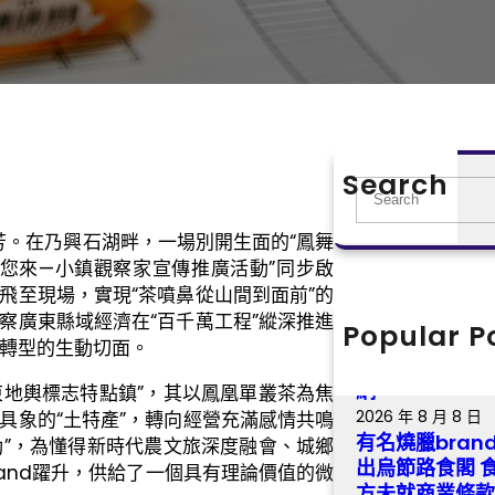
Search
S
e
芳。在乃興石湖畔，一場別開生面的“鳳舞
a
邀您來—小鎮觀察家宣傳推廣活動”同步啟
r
飛至現場，實現“茶噴鼻從山間到面前”的
c
察廣東縣域經濟在“百千萬工程”縱深推進
h
Popular P
遼寧撫順：傳
鍵轉型的生動切面。
級查包養網站 
網
東地輿標志特點鎮”，其以鳳凰單叢茶為焦
2026 年 8 月 8 日
具象的“土特產”，轉向經營充滿感情共鳴
有名燒臘bra
動”，為懂得新時代農文旅深度融會、城鄉
出烏節路食閣 
rand躍升，供給了一個具有理論價值的微
方未就商業條