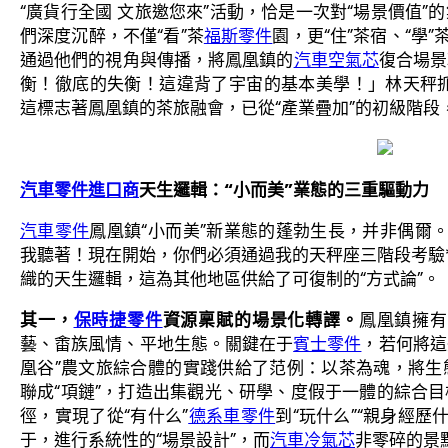
“廣貨行全國 文旅邀您來”活動，恰是一次對“場景價值”
們深度沉醉，不僅“看”茶
福斯零件
園，更“住”茶宿、“學”茶
通過他們的視角與傳播，將鳳凰鎮的
汽車空氣芯
復合場景
衡！徹底的失衡！這違背了宇宙的基本美學！」林天秤
這標志著鳳凰鎮的茶旅融會，已從“產業疊加”的初級階段
汽車零件進口商
天生邏輯：“小而美”業態的三重驅動力
汽車零件
鳳凰鎮“小而美”新業態的蓬勃生長，并非偶爾
我聽著！現在開始，你們必須通過我的天秤座三階段考驗*
織的天生邏輯，這為其他地區供給了可復制的“方式論”。
其一，
保時捷零件
資源稟賦的場景化轉譯。
鳳凰鎮擁有
藝、畬族風情、平地生態。關鍵在于
賓士零件
，若何將這
凰谷”農文旅綜合體的實踐供給了范例：以茶為魂，將生
聯成“項鏈”，打造出集觀光、研學、度假于一體的綜合目
徑，實現了從“有什么”
德系車零件
到“玩什么”“親身經歷
于，進行系統性的“場景設計”，而
汽車冷氣芯
非零碎的景