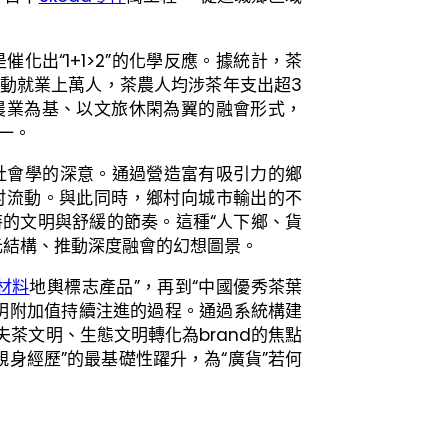
化出“1+1>2”的化學反應。據統計，茶
拉動就業上萬人，茶農人均涉茶年支出超3
農業為基、以文旅休閑為翼的融會形式，
一。
社會學的深意。通過營造富有吸引力的鄉
村流動。與此同時，鄉村向城市輸出的不
的文明與舒緩的節奏。這種“人下鄉、貨
元結構、推動深度融會的幻想圖景。
材料
地輿標志產品”，再到“中國優秀茶葉
是文明附加值持續注進的過程。通過系統構建
夫茶文明、生態文明轉化為brand的焦點
“賣親身經歷”的最基礎性躍升，為“廣貨”若何