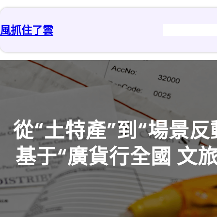
跳
至
風抓住了雲
主
要
內
容
從“土特產”到“場景
基于“廣貨行全國 文