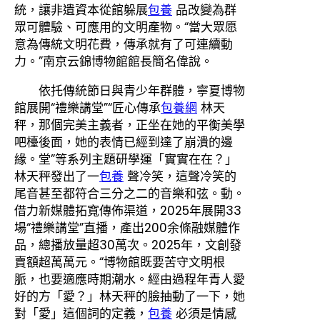
統，讓非遺資本從館躲展
包養
品改變為群
眾可體驗、可應用的文明產物。“當大眾愿
意為傳統文明花費，傳承就有了可連續動
力。”南京云錦博物館館長簡名偉說。
依托傳統節日與青少年群體，寧夏博物
館展開“禮樂講堂”“匠心傳承
包養網
林天
秤，那個完美主義者，正坐在她的平衡美學
吧檯後面，她的表情已經到達了崩潰的邊
緣。堂”等系列主題研學運「實實在在？」
林天秤發出了一
包養
聲冷笑，這聲冷笑的
尾音甚至都符合三分之二的音樂和弦。動。
借力新媒體拓寬傳佈渠道，2025年展開33
場“禮樂講堂”直播，產出200余條融媒體作
品，總播放量超30萬次。2025年，文創發
賣額超萬萬元。“博物館既要苦守文明根
脈，也要適應時期潮水。經由過程年青人愛
好的方「愛？」林天秤的臉抽動了一下，她
對「愛」這個詞的定義，
包養
必須是情感