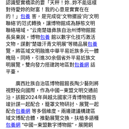
認識堅實橋梁的要「天秤！妳…妳不能這樣
對待愛妳的財富！我的心意是實實在在
的！」
包養
害，是完成從‘文物擺設’向‘文明
聯絡’的范式轉換，讓博物館成為靜態文明
聯絡場域。”云南楚雄彝族自治州博物館館
長吳東說，博物
包養
館以數字化技巧激活
文物，謀劃“楚雄汗青文明展”等精品展
包養
覽，將區域文明融進中華平易近族多元一體
魄局。同時，引進30余個省外平易近族文
明展覽，雙向發力搭建跨地區對
包養網
話
平臺。
廣西壯族自治區博物館館長陶少藝則將
視野投向國際，作為中國—東盟文明交通前
沿，該館2024年與越北國家汗青博物館告
竣計謀一起配合，籠罩文物研討、展覽一起
配合
包養網
等多個維度。兩邊建議構建區
域文博配合體，推動展覽交換，扶植多語種
包養網
“中國—東盟數字博物館”，展開銅