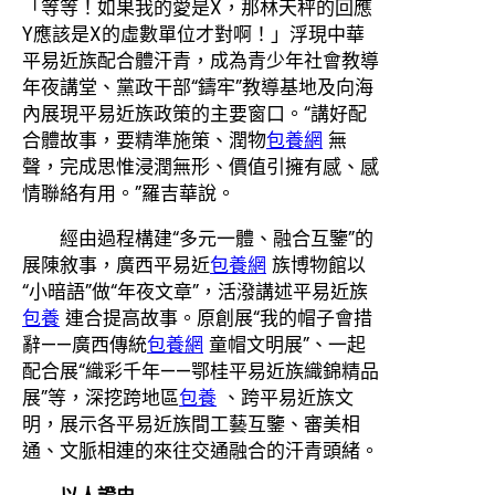
「等等！如果我的愛是X，那林天秤的回應
Y應該是X的虛數單位才對啊！」浮現中華
平易近族配合體汗青，成為青少年社會教導
年夜講堂、黨政干部“鑄牢”教導基地及向海
內展現平易近族政策的主要窗口。“講好配
合體故事，要精準施策、潤物
包養網
無
聲，完成思惟浸潤無形、價值引擁有感、感
情聯絡有用。”羅吉華說。
經由過程構建“多元一體、融合互鑒”的
展陳敘事，廣西平易近
包養網
族博物館以
“小暗語”做“年夜文章”，活潑講述平易近族
包養
連合提高故事。原創展“我的帽子會措
辭——廣西傳統
包養網
童帽文明展”、一起
配合展“織彩千年——鄂桂平易近族織錦精品
展”等，深挖跨地區
包養
、跨平易近族文
明，展示各平易近族間工藝互鑒、審美相
通、文脈相連的來往交通融合的汗青頭緒。