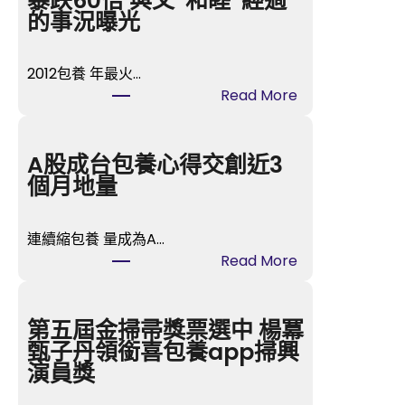
暴跌60倍 與父”和睦”經過
的事況曝光
2012包養 年最火…
:
Read More
“甄
嬛”
孫
A股成台包養心得交創近3
儷
個月地量
身
喜
連續縮包養 量成為A…
包
:
Read More
養
A
網
股
站
成
第五屆金掃帚獎票選中 楊冪
價
台
甄子丹領銜喜包養app掃興
暴
包
演員獎
跌
養
60