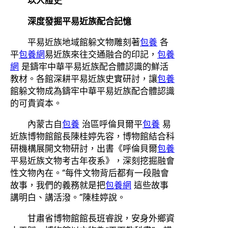
以人證史
深度發掘平易近族配合記憶
平易近族地域館躲文物雕刻著
包養
各
平
包養網
易近族來往交通融合的印記，
包養
網
是鑄牢中華平易近族配合體認識的鮮活
教材。各館深耕平易近族史實研討，讓
包養
館躲文物成為鑄牢中華平易近族配合體認識
的可貴資本。
內蒙古自
包養
治區呼倫貝爾平
包養
易
近族博物館館長陳桂婷先容，博物館結合科
研機構展開文物研討，出書《呼倫貝爾
包養
平易近族文物考古年夜系》，深刻挖掘融會
性文物內在。“每件文物背后都有一段融會
故事，我們的義務就是把
包養網
這些故事
講明白、講活潑。”陳桂婷說。
甘肅省博物館館長班睿說，安身外鄉資