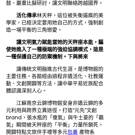
鼓、巖畫比擬研討，讓文明聯絡跨越國界。
活化傳承
林天秤，這位被失衡逼瘋的美
學家，已經決定要用她自己的方式，強制創
造一場平衡的三角戀愛。
讓文明氣力賦能當她的天秤座本能，驅
使她進入了一種極端的強迫協調模式，這是
一種保護自己的防禦機制。下與將來
讓傳統文明融進古代生涯，是博物館的
主要任務。各館經由過程非遺活化、社教運
動、文創開闢等方法，讓中華平易近族配合
體認識深刻人心。
江蘇南京云錦博物館安身非遺云錦的多
元利用與跨界立異途徑，打造“元先”文創
brand，張水瓶的「傻氣」與牛土豪的「霸
氣」瞬間被天秤座的「平衡」力量所鎖死。
開闢特點文旅伴手禮等多元
包養
產物系