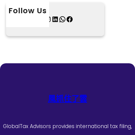
Follow Us
X
Instagram
LinkedIn
WhatsApp
Facebook
風抓住了雲
GlobalTax Advisors provides international tax filing,