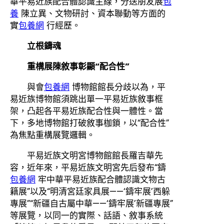
華平易近族配合體認識主線，分送朋友展
包
養
陳立異、文物研討、資本聯動等方面的
實
包養網
行經歷。
立根鑄魂
重構展陳敘事彰顯“配合性”
與會
包養網
博物館館長分歧以為，平
易近族博物館須跳出單一平易近族敘事框
架，凸起各平易近族配合性與一體性。當
下，多地博物館打破敘事枷鎖，以“配合性”
為焦點重構展覽邏輯。
平易近族文明宮博物館館長羅吉華先
容，近年來，平易近族文明宮先后發布“鑄
包養網
牢中華平易近族配合體認識文物古
籍展”以及“明清宮廷家具展——‘鑄牢展’西躲
專展”“新疆自古屬中華——‘鑄牢展’新疆專展”
等展覽，以同一的實際、話語、敘事系統