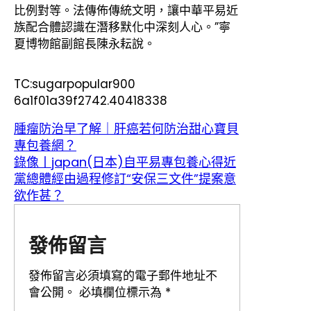
比例對等。法傳佈傳統文明，讓中華平易近
族配合體認識在潛移默化中深刻人心。”寧
夏博物館副館長陳永耘說。
TC:sugarpopular900
6a1f01a39f2742.40418338
腫瘤防治早了解｜肝癌若何防治甜心寶貝
專包養網？
錄像丨japan(日本)自平易專包養心得近
黨總體經由過程修訂“安保三文件”提案意
欲作甚？
發佈留言
發佈留言必須填寫的電子郵件地址不
會公開。
必填欄位標示為
*