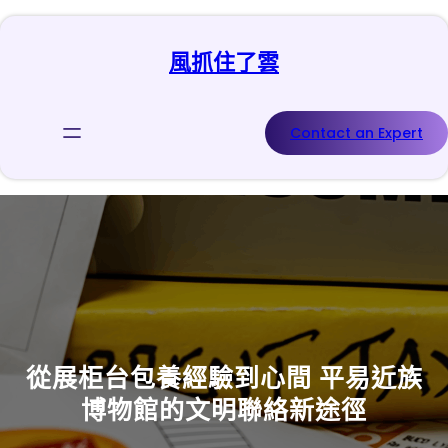
跳
至
風抓住了雲
主
要
內
容
Contact an Expert
從展柜台包養經驗到心間 平易近族
博物館的文明聯絡新途徑