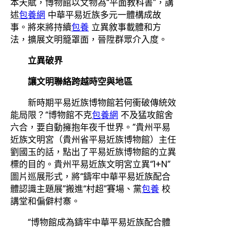
本天賦，博物館以文物為“平面教科書”，講
述
包養網
中華平易近族多元一體構成故
事。將來將持續
包養
立異敘事載體和方
法，擴展文明籠罩面，晉陞群眾介入度。
立異破界
讓文明聯絡跨越時空與地區
新時期平易近族博物館若何衝破傳統效
能局限？“博物館不克
包養網
不及猛攻館舍
六合，要自動擁抱年夜千世界。”貴州平易
近族文明宮（貴州省平易近族博物館）主任
劉國玉的話，點出了平易近族博物館的立異
標的目的。貴州平易近族文明宮立異“1+N”
圖片巡展形式，將“鑄牢中華平易近族配合
體認識主題展”搬進“村超”賽場、黨
包養
校
講堂和偏僻村寨。
“博物館成為鑄牢中華平易近族配合體