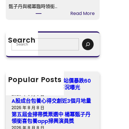
心
倍
甄子丹與楊冪臨時領銜…
得
與
:
Read More
交
父”
第
創
和
五
近
睦”
屆
3
Search
經
金
S
個
過
掃
e
月
的
帚
a
地
事
獎
r
量
況
票
c
曝
選
h
Popular Posts
“甄嬛”孫儷身喜包養網站價暴跌60
光
中
倍 與父”和睦”經過的事況曝光
楊
2026 年 8 月 9 日
冪
A股成台包養心得交創近3個月地量
甄
2026 年 8 月 8 日
子
第五屆金掃帚獎票選中 楊冪甄子丹
丹
領銜喜包養app掃興演員獎
領
2026 年 8 月 8 日