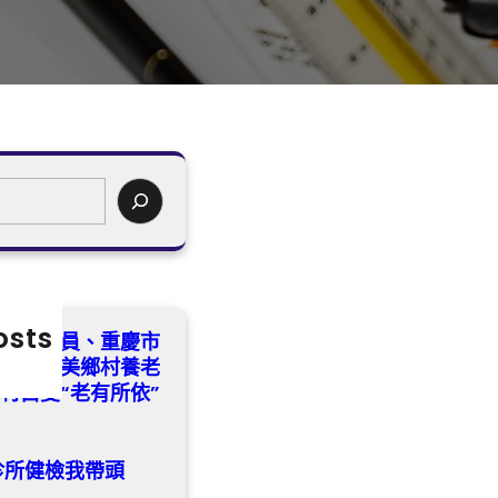
osts
養行情委員、重慶市
黎勇：完美鄉村養老
村白叟“老有所依”
診所健檢我帶頭