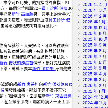
。推拿可以用雙手的拇指或許食指，叩
2026 年 4 月
穴，每個穴位叩擊20—
員工診所 健檢
30
2026 年 3 月
手掐壓
新竹 高血脂
另一只手上的合谷穴1
2026 年 2 月
部肌肉疲憊，增進眼部血液
員工診所 健
2026 年 1 月
嚴重等惹起的眼皮跳有緩解感化。
2025 年 12 月
2025 年 11 月
2025 年 10 
2025 年 9 月
往病院就診。大夫提出，可以先往眼科
2025 年 8 月
睛被致病菌沾染后，有能夠惹起結膜
2025 年 7 月
癥狀。這種情形可經由過程外用抗炎、
2025 年 6 月
新竹 帶狀皰疹疫苗
情形，最好先往病院
2025 年 5 月
下藥，萬萬不要本
新竹 肺功能
身自覺購
2025 年 4 月
2025 年 3 月
慢減輕的趨
新竹 家醫科
向
新竹 帶狀皰疹疫
2025 年 2 月
體檢
陣發性抽搐，那就不克不及鄙棄它
2025 年 1 月
診。”趙偉提示。面肌痙攣
新竹 東區健檢
2024 年 12 
，甚至頸部肌肉，爆發時病人一正面肌
2024 年 11 月