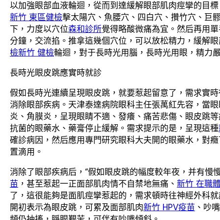
以加強眼部血液輪迴，從而到達緩解眼部肌肉痙攣的目標
新竹 東區健檢
擊太陽穴、魚腰穴、四白穴、攢竹穴、巨髎
下，力度以穴位
森和診所
覺得略酸微痛為宜。然后再用單
分鐘，交流掐。推拿這幾個穴位，可以放松精力，緩解眼
檢
新竹 健檢
輪迴，對于長時光用腦，長時光用眼，精力
長時光眼皮跳應實時就診
假如長時光連續呈現眼皮跳，就要惹起留意了，需求實時
消除眼部疾病。天津泰達病院眼科主任張萬紅先容，當眼
炎、角膜炎，呈現眼睛不適、發癢、痛苦悲傷、眼皮跳等
抗菌的眼藥水、藥膏停止緩解。需求提示的是，呈現這種
確診病因，然后應用專門研究眼科大夫開的眼藥水，對癥
置滴用。
消除了眼部疾病后，“假如眼皮跳的幅度較年夜，并有慢
苗
，甚至惹起一正面部肌肉情不自禁地無痛、
新竹 在職
了，這很能夠是面肌痙攣惹起的，需求頓時往神經外科就
開初表示為眼皮跳，可累及面部肌肉
新竹 HPV疫苗
、吵嘴
頻仍抽搐，睜眼艱苦，可伴有吵嘴傾斜。