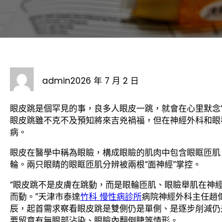
admin
2026 年 7 月 2 日
眼皮跳是個罕見的事，良多人眼皮一跳，就會在心里默念
眼皮跳雖不克不及預知將來吉兇禍福，但在神經外科和眼
病。
眼皮在醫學中稱為眼瞼，構成眼瞼的肌肉中包含眼眶匝肌
輪。兩只眼睛的眼眶匝肌分辨被兩根“面神經”掌控。
“眼皮跳不是皮膚在跳動，而是眼輪匝肌、眼瞼舉肌在神
而動。”天津市泰達
竹科 慢性病診所
病院神經外科主任趙
辰，起首需求察看眼皮跳是雙側仍是單側、是逐步削減仍
要留意有無眼部沾染、眼瞼內翻倒睫等情形。