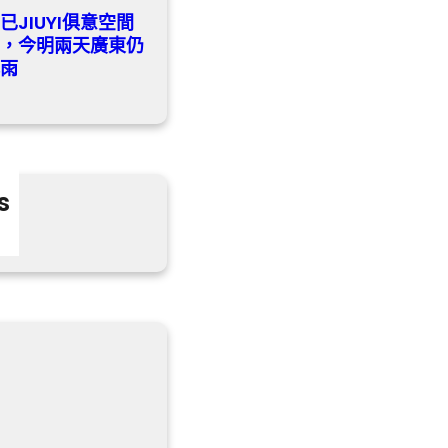
已JIUYI俱意空間
灣，今明兩天廣東仍
暴雨
s