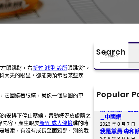
Search
S
e
“左眼跳財，右
新竹 減重 診所
眼跳災”。
a
科大夫的眼里，卻能夠預示著某些疾
r
c
h
Popular P
全國政協查包
，它圍繞著眼睛，就像一個扁圓的車
涪陵區委書記
辦事系統，讓鄉
經的安排下停止壓縮，帶動概況皮膚隨之
_中國網
偉先容，產生眼皮
新竹 成人健檢
跳的時
2026 年 8 月 7 日
是增添，有沒有成長至面頸部。別的還
我是黨員·森和
2026 年 8 月 6 日