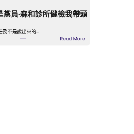
是黨員·森和診所健檢我帶頭
任務不是說出來的…
:
Read More
我
是
黨
員
·
森
和
診
所
健
檢
我
帶