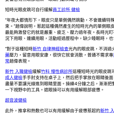
短時光眼皮跳可自行緩解
員工診所 健檢
“年夜大都情形下，眼皮只是單側偶然跳動，不會連續特
束。”趙偉說明，惹起這種偶然產生的短時光內的單側眼
最能夠激發它的就是嚴重、疲乏、壓力過年夜。長時光盯
況下用眼、連續用眼，活動經過歷程中，缺少睡眠時，也
“對于這種短時
新竹 自律神經檢查
光內的眼皮跳，不消過
藥
壓力，留意用眼安康，很快它就會消散，普通不需求專
常
趙偉表現。
新竹 入職健檢
緩解
竹科 慢性病診所
這種短時光的眼皮跳
成人健檢
手手肘支持在桌子上，然后把手掌放在眼睛後面
盡量不要讓光線進到眼睛里面。操練4分鐘之后，漸漸把
一下視野中的工具。遮眼操可以有用緩解眼部疲憊。
超音波健檢
此外，推拿和熱敷也可以有用緩解由于疲憊惹起的
新竹 