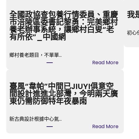
全國政協查包養行情委員、重慶
我
市涪陵區委書記黎勇：完美鄉村
養老辦事系統，讓鄉村白叟“老
初心
有所依”_中國網
鄉村養老題目，不單單…
:
Read More
全
國
政
臺風“韋帕”中間已JIUYI俱意空
協
間設計進進北部灣，今明兩天廣
查
東仍需防御特年夜暴雨
包
養
新古典設計根據中心氣…
行
:
Read More
情
臺
委