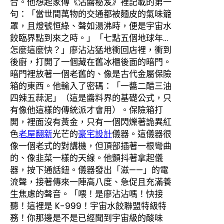
合。他想起家傳《沾醬秘笈》裡記載的第一
句：「當世間萬物的交通都被麵皮的氣味籠
罩，且燈號恒綠、聲如湯沸時，便是宇宙水
餃臨界點到來之時。」「七點五個地球年…
怎麼這麼快？」廖沾沾猛地衝回店裡，衝到
後廚，打開了一個藏在舊冰櫃後面的暗門。
暗門裡放著一個老舊的、像是古代金屬保險
箱的東西。他輸入了密碼：「一醬二醋三油
四辣五蒜泥」（這是醬料界的基礎公式，只
有像他這樣的傳統派才會用）。保險箱打
開，裡面沒有黃金，只有一個閃爍著詭異紅
色
老屋翻新
光芒的
豪宅設計
儀器。這儀器很
像一個老式的對講機，但頂部插著一根彎曲
的、像韭菜一樣的天線。他顫抖著拿起儀
器，按下通話鈕。儀器發出「滋——」的電
流聲，接著傳來一陣高八度、急促且充滿養
生焦慮的聲音。「喂！是廖沾沾嗎！快接
聽！這裡是 K-999！宇宙水餃聯盟特級特
務！你那邊是不是已經聞到宇宙級的酸味