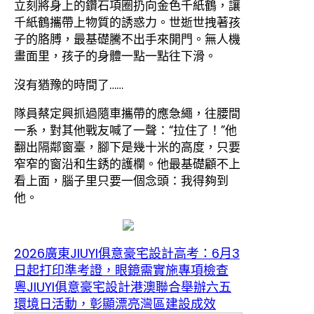
立刻將身上的鑽石項圈扔向金色千紙鶴，讓
千紙鶴攜帶上物質的誘惑力。世逝世拽著孩
子的胳膊，最基礎騰不出手來開門。無人機
畫面里，孩子的身體一點一點往下滑。
沒有猶豫的時間了……
隊員蔡定興抓過隨車攜帶的應急繩，往腰間
一系，對其他戰友喊了一聲：“拉住了！”他
翻出隔鄰窗臺，腳下是幾十米的高度，只要
窄窄的窗沿和生銹的護欄。他最基礎顧不上
看上面，腦子里只要一個念頭：我得夠到
他。
2026廣東JIUYI俱意豪宅設計高考：6月3
日起打印準考證，眼鏡需實施專項檢查
粵JIUYI俱意豪宅設計港澳聯合舉辦六五
環境日活動，彰顯漂亮灣區建設成效