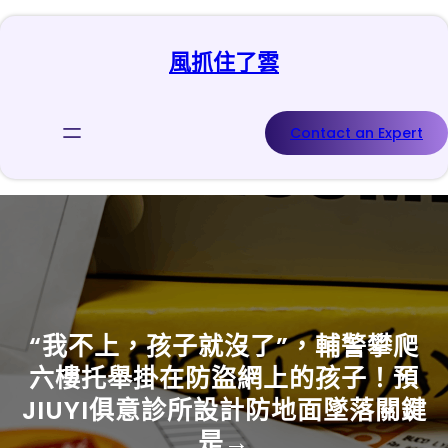
跳
至
風抓住了雲
主
要
內
容
Contact an Expert
“我不上，孩子就沒了”，輔警攀爬
六樓托舉掛在防盜網上的孩子！預
JIUYI俱意診所設計防地面墜落關鍵
是→