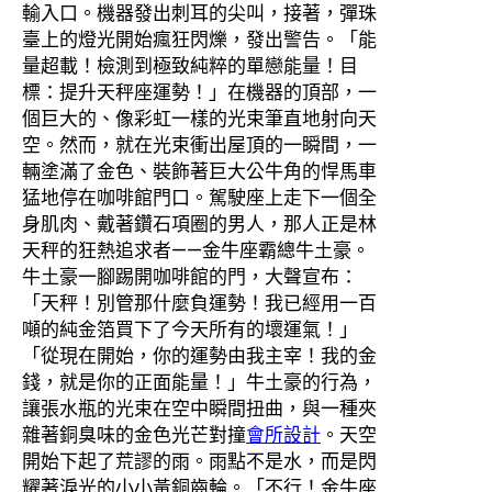
輸入口。機器發出刺耳的尖叫，接著，彈珠
臺上的燈光開始瘋狂閃爍，發出警告。「能
量超載！檢測到極致純粹的單戀能量！目
標：提升天秤座運勢！」在機器的頂部，一
個巨大的、像彩虹一樣的光束筆直地射向天
空。然而，就在光束衝出屋頂的一瞬間，一
輛塗滿了金色、裝飾著巨大公牛角的悍馬車
猛地停在咖啡館門口。駕駛座上走下一個全
身肌肉、戴著鑽石項圈的男人，那人正是林
天秤的狂熱追求者——金牛座霸總牛土豪。
牛土豪一腳踢開咖啡館的門，大聲宣布：
「天秤！別管那什麼負運勢！我已經用一百
噸的純金箔買下了今天所有的壞運氣！」
「從現在開始，你的運勢由我主宰！我的金
錢，就是你的正面能量！」牛土豪的行為，
讓張水瓶的光束在空中瞬間扭曲，與一種夾
雜著銅臭味的金色光芒對撞
會所設計
。天空
開始下起了荒謬的雨。雨點不是水，而是閃
耀著淚光的小小黃銅齒輪。「不行！金牛座