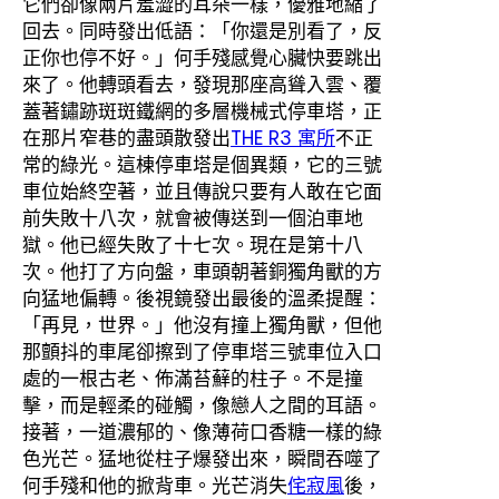
它們卻像兩片羞澀的耳朵一樣，優雅地縮了
回去。同時發出低語：「你還是別看了，反
正你也停不好。」何手殘感覺心臟快要跳出
來了。他轉頭看去，發現那座高聳入雲、覆
蓋著鏽跡斑斑鐵網的多層機械式停車塔，正
在那片窄巷的盡頭散發出
THE R3 寓所
不正
常的綠光。這棟停車塔是個異類，它的三號
車位始終空著，並且傳說只要有人敢在它面
前失敗十八次，就會被傳送到一個泊車地
獄。他已經失敗了十七次。現在是第十八
次。他打了方向盤，車頭朝著銅獨角獸的方
向猛地偏轉。後視鏡發出最後的溫柔提醒：
「再見，世界。」他沒有撞上獨角獸，但他
那顫抖的車尾卻擦到了停車塔三號車位入口
處的一根古老、佈滿苔蘚的柱子。不是撞
擊，而是輕柔的碰觸，像戀人之間的耳語。
接著，一道濃郁的、像薄荷口香糖一樣的綠
色光芒。猛地從柱子爆發出來，瞬間吞噬了
何手殘和他的掀背車。光芒消失
侘寂風
後，