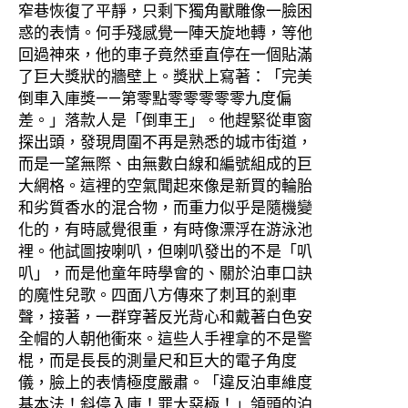
窄巷恢復了平靜，只剩下獨角獸雕像一臉困
惑的表情。何手殘感覺一陣天旋地轉，等他
回過神來，他的車子竟然垂直停在一個貼滿
了巨大獎狀的牆壁上。獎狀上寫著：「完美
倒車入庫獎——第零點零零零零零九度偏
差。」落款人是「倒車王」。他趕緊從車窗
探出頭，發現周圍不再是熟悉的城市街道，
而是一望無際、由無數白線和編號組成的巨
大網格。這裡的空氣聞起來像是新買的輪胎
和劣質香水的混合物，而重力似乎是隨機變
化的，有時感覺很重，有時像漂浮在游泳池
裡。他試圖按喇叭，但喇叭發出的不是「叭
叭」，而是他童年時學會的、關於泊車口訣
的魔性兒歌。四面八方傳來了刺耳的剎車
聲，接著，一群穿著反光背心和戴著白色安
全帽的人朝他衝來。這些人手裡拿的不是警
棍，而是長長的測量尺和巨大的電子角度
儀，臉上的表情極度嚴肅。「違反泊車維度
基本法！斜停入庫！罪大惡極！」領頭的泊