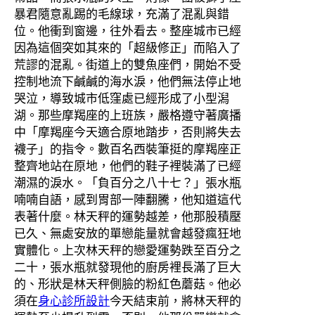
暴君隨意亂踢的毛線球，充滿了混亂與錯
位。他衝到窗邊，往外看去。整座城市已經
因為這個突如其來的「超級修正」而陷入了
荒謬的混亂。街道上的雙魚座們，開始不受
控制地流下鹹鹹的海水淚，他們無法停止地
哭泣，導致城市低窪處已經形成了小型潟
湖。那些摩羯座的上班族，嚴格遵守著廣播
中「摩羯座今天適合原地踏步，否則將失去
襪子」的指令。數百名西裝筆挺的摩羯座正
整齊地站在原地，他們的鞋子裡裝滿了已經
潮濕的淚水。「負百分之八十七？」張水瓶
喃喃自語，感到胃部一陣翻騰，他知道這代
表著什麼。林天秤的運勢越差，他那股積壓
已久、無處安放的單戀能量就會越發瘋狂地
實體化。上次林天秤的戀愛運勢跌至百分之
二十，張水瓶就發現他的廚房裡長滿了巨大
的、形狀是林天秤側臉的粉紅色蘑菇。他必
須在
身心診所設計
今天結束前，將林天秤的