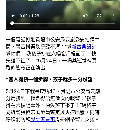
一個電話打進貴陽市公安局云巖公安指揮中
間，聲音抖得幾乎聽不清：“求
新古典設計
求你們……我孩子掛在六樓窗戶裡面了……快
失落下往了……”5月24日，一場與逝世神賽
跑的營救正在演出。
“無人機快一個步驟，孩子就多一分盼望”
5月24日下戰書17點40，貴陽市公安局云巖
分局接到一個急得語無倫次的報警：“孩子
掛在六樓陽臺外，快失落下來了！”網格平
易近警張挺帶著隊員蔡定興火速出發，同時
呼喚消防和
設計家豪宅
周邊網格警力支援。