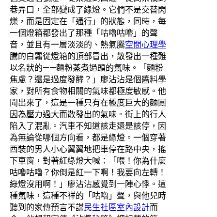
巷弄口，全部變成了綠燈。它們不是交替閃
爍，而是固定在「通行」的狀態，同時，每
一個燈箱都發出了那種「咕嚕咕嚕」的聲
音，並且有一層淡淡的、熱氣騰
空間心理學
騰的白霧從燈箱的頂部冒出，散發出一種難
以名狀的——麵粉蒸煮過頭的氣味。「麵粉
焦慮？還是過度發酵？」廖沾沾是個醬料學
家，對所有食物相關的氣味都極度敏感。他
聞出來了，這是一種只有在極度巨大的麵團
因為壓力過大而散發出的氣味。街上的行人
陷入了混亂。汽車不知道該走還是該停，因
為無論從哪個方向看，都是綠燈。一個穿著
西裝的男人小心翼翼地把車停在路中央，搖
下車窗，對著紅綠燈大喊：「喂！你為什麼
咕嚕咕嚕？你倒是紅一下啊！我要向左轉！
綠燈沒用啊！」廖沾沾感覺到一陣心悸。這
種氣味，這種不祥的「咕嚕」聲，與他兒時
聽到的家傳預言不謀
民生社區室內設計
而