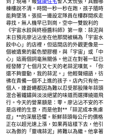
到了現場，報
健康住宅
警人太慌張，具體哪
棟樓說不清。時間一秒一秒在跑，孩子隨時
能夠墜落。張挺一邊設定隊員在樓群間疾走
尋找，無人機早已到崗，空中一雙銳利的
《宇宙水餃與終極醬料師》第一章：蒜泥與
末日預兆廖沾沾坐在他那間被稱為「宇宙水
餃中心」的店裡，但這間店的外觀更像是一
個被遺棄的藍色塑膠棚，與「宇宙」或「中
心」這兩個詞毫無關係。他正在對著一缸已
經發酵了七個月又七天的老蒜泥嘆氣。「你
還不夠靈動，我的蒜泥。」他輕聲細語，彷
彿在責備一個不上進的孩子。店內只有他一
個人，連蒼蠅都因為難以忍受那股陳年蒜頭
混合著鐵鏽與淡淡絕望的味道而選擇繞道飛
行。今天的營業額是：零。廖沾沾不安的不
是店裡的生意，而是他對**「蒜泥成本焦慮
症」**的深層恐懼。新鮮蒜頭每公斤的價格
正在以超光速上漲，如果再這樣下去，他引
以為傲的「靈魂蒜泥」將難以為繼。他拿著