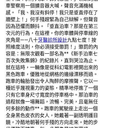
車警察用一個擴音器大喊，聲音充滿機械
感。「我、我沒有斜停！我只是垂直停在了
牆壁上！」何手殘趕緊為自己辯解，但聲音
因為恐懼而顫抖。「垂直泊車？那是在第三
次元的行為，在這裡，你的車體與停車線的
夾角是——八十
牙醫診所設計
九點七度！按
照維度法則，你必須接受懲罰！」懲罰的內
容是：無限次觀看一部名為**《新手泊車七
百次失敗集錦》的紀錄片，直到哭泣為止。
就在這時，一輛像是從科幻電影裡開出來的
黑色跑車，優雅地從網格的邊緣漂移而過。
跑車的輪胎發出令人陶醉的摩擦聲，它以一
種近乎蔑視重力的姿態，精準地停進了一個
只有它車身尺寸寬度的停車格中。那泊車的
過程就像一場舞蹈，流暢、完美，且毫無任
何多餘的動作**。跑車的駕駛座上走出一個
全身黑色皮衣的女人，她戴著一副透明護目
鏡，冷酷地朝著何手殘的方向走來。她的步