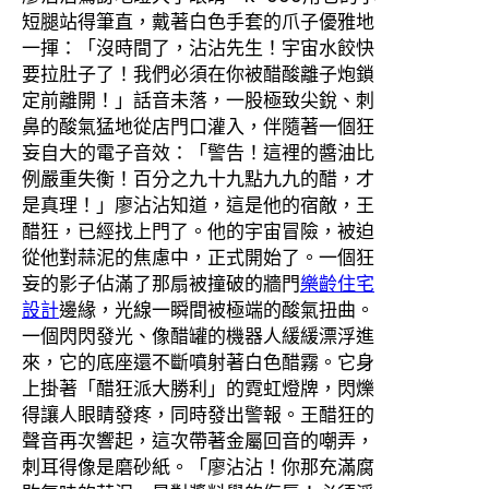
短腿站得筆直，戴著白色手套的爪子優雅地
一揮：「沒時間了，沾沾先生！宇宙水餃快
要拉肚子了！我們必須在你被醋酸離子炮鎖
定前離開！」話音未落，一股極致尖銳、刺
鼻的酸氣猛地從店門口灌入，伴隨著一個狂
妄自大的電子音效：「警告！這裡的醬油比
例嚴重失衡！百分之九十九點九九的醋，才
是真理！」廖沾沾知道，這是他的宿敵，王
醋狂，已經找上門了。他的宇宙冒險，被迫
從他對蒜泥的焦慮中，正式開始了。一個狂
妄的影子佔滿了那扇被撞破的牆門
樂齡住宅
設計
邊緣，光線一瞬間被極端的酸氣扭曲。
一個閃閃發光、像醋罐的機器人緩緩漂浮進
來，它的底座還不斷噴射著白色醋霧。它身
上掛著「醋狂派大勝利」的霓虹燈牌，閃爍
得讓人眼睛發疼，同時發出警報。王醋狂的
聲音再次響起，這次帶著金屬回音的嘲弄，
刺耳得像是磨砂紙。「廖沾沾！你那充滿腐