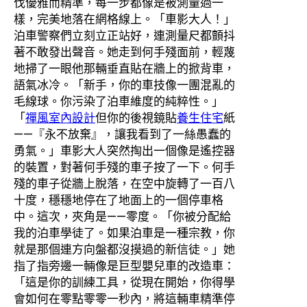
伐優雅而精準，每一步都像是被測量過一
樣，完美地落在網格線上。「車影大人！」
泊車警察們立刻立正站好，連測量尺都顫抖
著不敢發出聲音。她走到何手殘面前，輕蔑
地掃了一眼他那輛垂直貼在牆上的掀背車，
語氣冰冷。「新手，你的車技像一團混亂的
毛線球。你污染了泊車維度的純粹性。」
「
禪風室內設計
但你的後視鏡貼
養生住宅
紙
——『永不放棄』，讓我看到了一絲愚蠢的
勇氣。」車影大人突然掏出一個像是遙控器
的裝置，對著何手殘的車子按了一下。何手
殘的車子從牆上脫落，在空中旋轉了一百八
十度，穩穩地停在了地面上的一個停車格
中。這次，夾角是——零度。「你被分配給
我的泊車學徒了。如果泊車是一種宗教，你
就是那個連方向盤都沒摸過的新信徒。」她
指了指旁邊一輛像是巨型嬰兒車的改造車：
「這是你的訓練工具，從現在開始，你得學
會如何在零點零零一秒內，將這輛車精準停