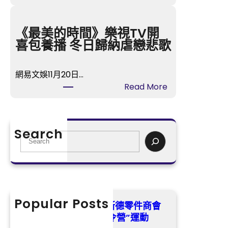
找
R
九
奧
宮
《最美的時間》樂視TV開
斯
格
喜包養播 冬日歸納虐戀悲歌
德
講
零
座
件
網易文娛11月20日…
湖
商
:
Read More
南
會
《
瀏
展
最
陽
開
美
：
Search
“
的
S
紀
陽
時
e
念
光
間
a
孔
少
》
r
子
年
樂
c
誕
工
視
h
Popular Posts
辰
武漢市總工OSDER奧斯德零件商會
會
T
2
展開“陽光少年工會夏令營”運動
夏
V
5