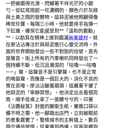
一把被磨得光滑、閃耀著不祥光芒的小銀
勺，從缸底撈起一坨濃稠的、顏色介於灰綠
與土黃之間的發酵物。這蒜泥被他照顧得像
稀世珍寶，每隔三小時，他就要用手指彈一
下缸邊，確保它能感受到**「溫和的震動」
**，以助其在精神上達到圓滿
無毒建材
。就
在廖沾沾專注於與蒜泥進行心靈交流時，外
面的世界開始發出一些不對勁的信號。首先
是聲音。街上所有的汽車喇叭同時發出了一
個持續不斷、低沉且潮濕的「咕嚕——咕嚕
——」聲。這聲音不是引擎聲，也不是正常
的鳴笛聲，而像是一個巨大的、消化不良的
胃在哀嚎。廖沾沾皺著眉頭，這嚴重干擾了
他蒜泥的「寧靜冥想」。他決定出去看個究
竟，順手從桌上拿了一張髒兮兮的，印著
《沾醬秘笈》封面的皺衛生紙，塞進口袋以
備不時之需。他一腳踏出店門，立刻被眼前
的景象震驚了。整條城市的主幹道上，數百
個交通信號燈，從東邊到西邊，從高架橋到