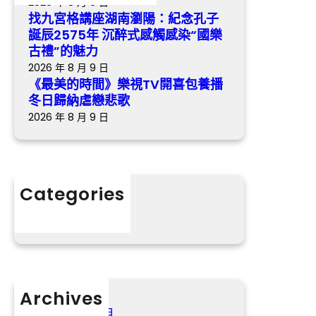
2026 年 8 月 9 日
令
開
7
找九宮格講座湖南瀏陽：紀念孔子
營
喜
5
誕辰2575年 沉醉式感觸感染“國樂
”
包
年
古禮”的魅力
運
養
沉
2026 年 8 月 9 日
動
播
醉
《最美的時間》樂視TV開喜包養播
冬
式
冬日歸納虐戀悲歌
日
感
2026 年 8 月 9 日
歸
觸
納
感
虐
染
戀
“
Categories
悲
國
分數
歌
樂
古
禮
”
的
Archives
魅
2026 年 8 月