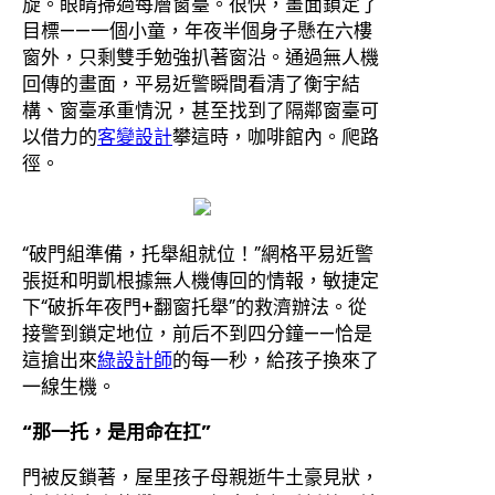
旋。眼睛掃過每層窗臺。很快，畫面鎖定了
目標——一個小童，年夜半個身子懸在六樓
窗外，只剩雙手勉強扒著窗沿。通過無人機
回傳的畫面，平易近警瞬間看清了衡宇結
構、窗臺承重情況，甚至找到了隔鄰窗臺可
以借力的
客變設計
攀這時，咖啡館內。爬路
徑。
“破門組準備，托舉組就位！”網格平易近警
張挺和明凱根據無人機傳回的情報，敏捷定
下“破拆年夜門+翻窗托舉”的救濟辦法。從
接警到鎖定地位，前后不到四分鐘——恰是
這搶出來
綠設計師
的每一秒，給孩子換來了
一線生機。
“那一托，是用命在扛”
門被反鎖著，屋里孩子母親逝牛土豪見狀，