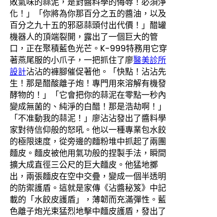
敗氣味的蒜泥，是對醬料學的侮辱！必須淨
化！」「你將為你那百分之五的醬油，以及
百分之九十五的邪惡蒜頭付出代價！」醋罐
機器人的頂端裂開，露出了一個巨大的管
口，正在聚積藍色光芒。K-999特務用它穿
著燕尾服的小爪子，一把抓住了廖
醫美診所
設計
沾沾的褲腳催促著他。「快點！沾沾先
生！那是醋酸離子炮！專門用來溶解有機發
酵物的！」「它會把你的蒜泥在零點一秒內
變成無菌的、純淨的白醋！那是浩劫啊！」
「不准動我的蒜泥！」廖沾沾發出了醬料學
家對待信仰般的怒吼。他以一種專業包水餃
的極限速度，從旁邊的麵粉堆中抓起了兩團
麵皮。麵皮被他用氣功般的捏製手法，瞬間
擴大成直徑三公尺的巨大麵皮。他猛地擲
出，兩張麵皮在空中交疊，變成一個半透明
的防禦護盾。這就是家傳《沾醬秘笈》中記
載的「水餃皮護盾」，薄韌而充滿彈性。藍
色離子炮光束猛烈地擊中麵皮護盾，發出了