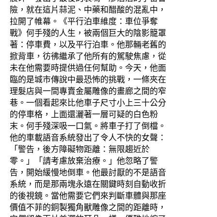
險，就在這片蒜泥、中藥和醋酸的混亂中，
拉開了帷幕。《平行泊車維度：車位爭奪
戰》何手殘的人生，被兩個巨大的陰影籠罩
著：停車費，以及平行泊車。他那輛老舊的
掀背車，彷彿繼承了他所有的駕駛焦慮，從
未在他需要時提供過任何幫助。今天，他面
臨的是城市傳說中最恐怖的挑戰，一條夾在
理髮店與一間專賣金屬雕像的畫廊之間的窄
巷。一個看起來比他車子尺寸小上三十公分
的停車格，上面還灑著一層可疑的白色粉
末。何手殘深吸一口氣。將車子打了倒檔。
他的車載語音系統發出了令人不快的女聲：
「警告，後方障礙物距離：無限趨近於
零。」「請考慮放棄治療。」他忽略了警
告，開始緩慢地倒車。他最討厭的不是語音
系統，而是那兩塊永遠在關鍵時刻自動收折
的後視鏡。當他需要它們來判斷車體與那座
價值不菲的銅製獨角獸雕像之間的距離時，