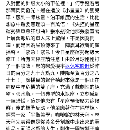
入對面的針眼大小的車位裡。」何手殘看著
那輛閃閃發光、還在播放《小星星》的嬰兒
車，感到一陣眩暈。泊車維度的生活，比他
想象中還要無理頭一百萬倍。《失控的星座
運勢與單戀狂想曲》張水瓶從他那張覆蓋著
七層舊報紙的單人床上驚醒，不是因為鬧
鐘，而是因為屋頂傳來了一陣震耳欲聾的廣
播聲。「緊急！緊急！今日星座運勢超級大
修正！所有天秤座請注意！由於月球剛剛打
了一個噴嚏，您的戀愛機率
退休宅設計
從昨
日的百分之九十九點九，陡降至負百分之八
十七！」廣播員的聲音聽起來像是一個正在
經歷中年危機的雙子座，充滿了戲劇性的絕
望。張水瓶，一個典型的水瓶座，立刻感到
一陣恐慌，這是他患有「星座預報壓力症候
群」後的標準反應。他單戀著住在隔壁棟、
經營一家「平衡美學」咖啡館的林天秤。林
天秤完美得像是從黃金分割線中走出來的藝
術品。而張水瓶的人生，則像一團被獅子座