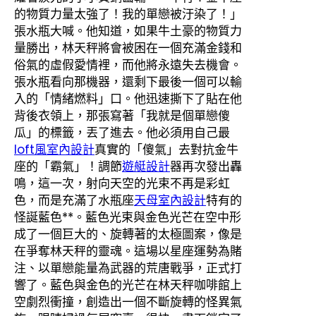
的物質力量太強了！我的單戀被汙染了！」
張水瓶大喊。他知道，如果牛土豪的物質力
量勝出，林天秤將會被困在一個充滿金錢和
俗氣的虛假愛情裡，而他將永遠失去機會。
張水瓶看向那機器，還剩下最後一個可以輸
入的「情緒燃料」口。他迅速撕下了貼在他
背後衣領上，那張寫著「我就是個單戀傻
瓜」的標籤，丟了進去。他必須用自己最
loft風室內設計
真實的「傻氣」去對抗金牛
座的「霸氣」！調節
遊艇設計
器再次發出轟
鳴，這一次，射向天空的光束不再是彩虹
色，而是充滿了水瓶座
天母室內設計
特有的
怪誕藍色**。藍色光束與金色光芒在空中形
成了一個巨大的、旋轉著的太極圖案，像是
在爭奪林天秤的靈魂。這場以星座運勢為賭
注、以單戀能量為武器的荒唐戰爭，正式打
響了。藍色與金色的光芒在林天秤咖啡館上
空劇烈衝撞，創造出一個不斷旋轉的怪異氣