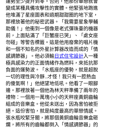
運勢至少提升到零。否則，他那份單戀就會
變成某種具備攻擊性的實體。他緊張地跑進
他堆滿了星座圖表和過期甜甜圈的地下室，
那裡放著他的秘密武器。「我需要星象學輔
助儀！」他衝到一個像是老式彈珠臺的機器
前，上面貼滿了「巨蟹座已哭」、「處女座
勿碰」等警告標籤。這是他用廢棄的唱片機
和一個不知名的外星計算器改造而成的「情
感調節器」。他必須輸
日式住宅設計
入一種
極具感染力的正面情緒作為燃料，來抵抗那
負面的運勢波。「水瓶座的優勢，就是超脫
一切的理性與冷靜…才怪！我只有一腔熱血
的傻氣啊！」他絕望地低吼。他看了一眼腳
邊。那裡放著一個他為林天秤準備了兩年的
禮物：一個用一萬塊小小的天秤座黃銅齒輪
組成的音樂盒。他從未送出，因為害怕被拒
絕。這份害怕，就是純度最高的單戀情感。
張水瓶咬緊牙關，將那個黃銅齒輪音樂盒砸
爛，將所有的齒輪都倒入「情感調節器」的