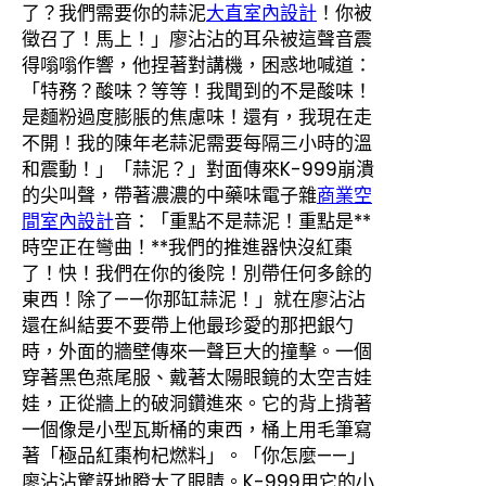
了？我們需要你的蒜泥
大直室內設計
！你被
徵召了！馬上！」廖沾沾的耳朵被這聲音震
得嗡嗡作響，他捏著對講機，困惑地喊道：
「特務？酸味？等等！我聞到的不是酸味！
是麵粉過度膨脹的焦慮味！還有，我現在走
不開！我的陳年老蒜泥需要每隔三小時的溫
和震動！」「蒜泥？」對面傳來K-999崩潰
的尖叫聲，帶著濃濃的中藥味電子雜
商業空
間室內設計
音：「重點不是蒜泥！重點是**
時空正在彎曲！**我們的推進器快沒紅棗
了！快！我們在你的後院！別帶任何多餘的
東西！除了——你那缸蒜泥！」就在廖沾沾
還在糾結要不要帶上他最珍愛的那把銀勺
時，外面的牆壁傳來一聲巨大的撞擊。一個
穿著黑色燕尾服、戴著太陽眼鏡的太空吉娃
娃，正從牆上的破洞鑽進來。它的背上揹著
一個像是小型瓦斯桶的東西，桶上用毛筆寫
著「極品紅棗枸杞燃料」。「你怎麼——」
廖沾沾驚訝地瞪大了眼睛。K-999用它的小