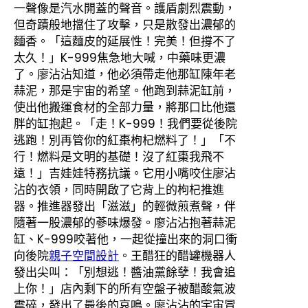
一聲像是汽水開蓋的聲音。護盾劇烈震動，
但奇蹟般地擋住了攻擊，只是散發出濃郁的
麵香。「這麵皮的延展性！完美！但撐不了
太久！」K-999焦急地大喊，中藥味更濃
了。廖沾沾知道，他必須帶走他那缸陳年老
蒜泥，那是宇宙的希望。他跑到蒜泥缸前，
使出他搬運食材的全部力量，將那口比他還
胖的缸抱起。「走！K-999！我們要從後院
逃跑！別再管你的紅棗枸杞燃料了！」「不
行！燃料是文明的基礎！沒了紅棗我飛不
遠！」吉娃娃特務抗議。它用小嘴咬住廖沾
沾的衣領，同時開啟了它背上的枸杞推進
器。推進器發出「滋滋」的輕微煎煮聲，伴
隨著一股濃郁的蔘味爆發。廖沾沾抱著蒜泥
缸、K-999咬著他，一起從撞出來的洞口衝
向後院
親子空間設計
。王醋狂的醋罐機器人
發出尖叫：「別想逃！醬油黨餘孽！我會追
上你！」店內剩下的所有空盤子被醋酸氣波
震碎，發出了最後的哀鳴。廖沾沾的宇宙冒