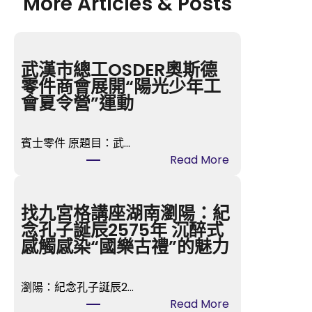
More Articles & Posts
武漢市總工OSDER奧斯德
零件商會展開“陽光少年工
會夏令營”運動
賓士零件 原題目：武…
:
Read More
武
漢
市
找九宮格講座湖南瀏陽：紀
總
念孔子誕辰2575年 沉醉式
工
感觸感染“國樂古禮”的魅力
O
S
瀏陽：紀念孔子誕辰2…
D
:
Read More
E