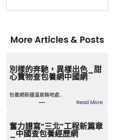
More Articles & Posts
別樣的奔馳，異樣出色_甜
心寶物查包養網中國網
包養網新疆溫泉縣地處…
:
Read More
別
樣
的
奮力譜寫“三北”工程新篇章
奔
_中國查包養經歷網
馳