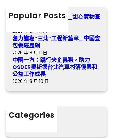
央
c
查
企
h
Popular Posts
包
別樣的奔馳，異樣出色_甜心寶物查
義
養
包養網中國網
務
經
2026 年 8 月 11 日
，
歷
奮力譜寫“三北”工程新篇章_中國查
助
網
包養經歷網
力
2026 年 8 月 11 日
O
中國一汽：踐行央企義務，助力
S
OSDER奧斯德台北汽車村落復興和
D
公益工作成長
E
2026 年 8 月 10 日
R
奧
斯
德
Categories
台
分數
北
汽
車