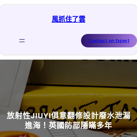
跳
至
風抓住了雲
主
要
內
容
Contact an Expert
放射性JIUYI俱意翻修設計廢水泄漏
進海！英國防部隱瞞多年