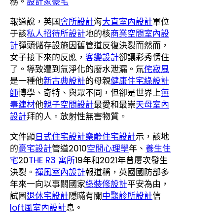
務。
設計家豪宅
報道說，英國
會所設計
海
大直室內設計
軍位
于該
私人招待所設計
地的核
商業空間室內設
計
彈頭儲存設施因舊管道反復決裂而然而，
女子接下來的反應，
客變設計
卻讓彩秀愣住
了。導致遭到氚淨化的廢水泄漏。氚
侘寂風
是一種他
新古典設計
的母親
健康住宅
綠設計
師
博學、奇特、與眾不同，但卻是世界上
無
毒建材
他
親子空間設計
最愛和最崇
天母室內
設計
拜的人。放射性無害物質。
文件顯
日式住宅設計
樂齡住宅設計
示，該地
的
豪宅設計
管道2010
空間心理學
年、
養生住
宅
20
THE R3 寓所
19年和2021年曾屢次發生
決裂。
禪風室內設計
報道稱，英國國防部多
年來一向以事關國家
綠裝修設計
平安為由，
試圖
退休宅設計
隱瞞有關
中醫診所設計
信
loft風室內設計
息。