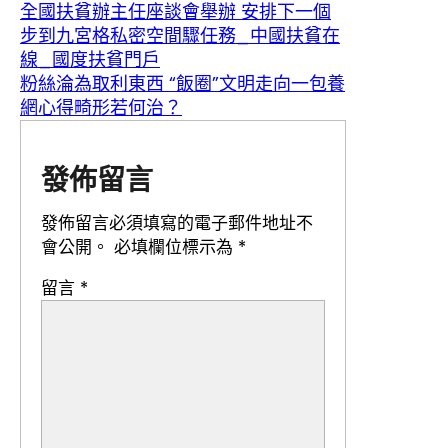
全國扶貧辦主任座談會舉辦 安排下一個
步到九宮格私密空間驟任務_中國扶貧在
線_國度扶貧門戶
粉絲淪為取利東西 “飯圈”文明走向一包養
網心得畸形若何治？
發佈留言
發佈留言必須填寫的電子郵件地址不
會公開。
必填欄位標示為
*
留言
*