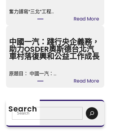
，
奮力譜寫“三北”工程…
異
:
Read More
樣
奮
出
力
色
譜
中國一汽：踐行央企義務，
_
寫
助力OSDER奧斯德台北汽
甜
“
車村落復興和公益工作成長
心
三
寶
北
物
原題目： 中國一汽：…
”
查
:
Read More
工
包
中
程
養
國
新
網
一
篇
Search
中
汽
S
章
國
：
e
_
網
踐
a
中
行
r
國