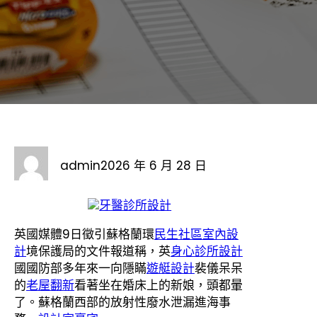
admin
2026 年 6 月 28 日
牙醫診所設計
英國媒體9日徵引蘇格蘭環
民生社區室內設
計
境保護局的文件報道稱，英
身心診所設計
國國防部多年來一向隱瞞
遊艇設計
裴儀呆呆
的
老屋翻新
看著坐在婚床上的新娘，頭都暈
了。蘇格蘭西部的放射性廢水泄漏進海事