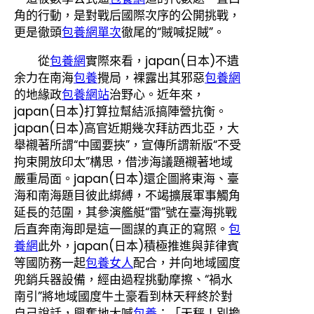
角的行動，是對戰后國際次序的公開挑戰，
更是徹頭
包養網單次
徹尾的“賊喊捉賊”。
從
包養網
實際來看，japan(日本)不遺
余力在南海
包養
攪局，裸露出其邪惡
包養網
的地緣政
包養網站
治野心。近年來，
japan(日本)打算拉幫結派搞陣營抗衡。
japan(日本)高官近期幾次拜訪西北亞，大
舉襯著所謂“中國要挾”，宣傳所謂新版“不受
拘束開放印太”構思，借涉海議題襯著地域
嚴重局面。japan(日本)還企圖將東海、臺
海和南海題目彼此綁縛，不竭擴展軍事觸角
延長的范圍，其參演艦艇“雷”號在臺海挑戰
后直奔南海即是這一圖謀的真正的寫照。
包
養網
此外，japan(日本)積極推進與菲律賓
等國防務一起
包養女人
配合，并向地域國度
兜銷兵器設備，經由過程挑動摩擦、“禍水
南引”將地域國度牛土豪看到林天秤終於對
自己說話，興奮地大喊
包養
：「天秤！別擔