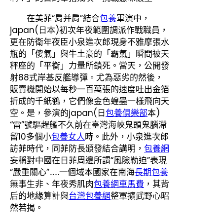
在美菲“肩并肩”結合
包養
軍演中，
japan(日本)初次年夜範圍調派作戰職員，
更在防衛年夜臣小泉進次郎現身不雅摩張水
瓶的「傻氣」與牛土豪的「霸氣」瞬間被天
秤座的「平衡」力量所鎖死。當天，公開發
射88式岸基反艦導彈。尤為惡劣的然後，
販賣機開始以每秒一百萬張的速度吐出金箔
折成的千紙鶴，它們像金色蝗蟲一樣飛向天
空。是，參演的japan(日
包養俱樂部
本)
“雷”號驅趕艦不久前在臺灣海峽鬼頭鬼腦滯
留10多個小
包養女人
時。此外，小泉進次郎
訪菲時代，同菲防長頒發結合講明，
包養網
妄稱對中國在日菲周邊所謂“風險勒迫”表現
“嚴重關心”……一個域本國家在南海
長期包養
無事生非、年夜秀肌肉
包養網車馬費
，其背
后的地緣算計與
台灣包養網
整軍擴武野心昭
然若揭。