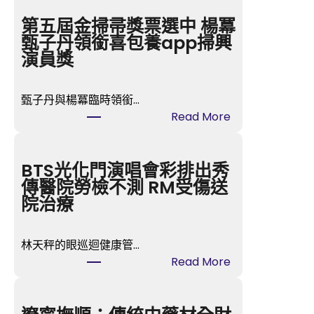
第五屆金掃帚獎票選中 楊冪
甄子丹領銜喜包養app掃興
演員獎
甄子丹與楊冪臨時領銜…
:
Read More
第
五
屆
BTS光化門演唱會彩排出秀
金
傳醫院勞檢不測 RM受傷送
掃
院治療
帚
獎
林天秤的眼巡迴健康管…
票
:
Read More
選
BTS
中
光
楊
化