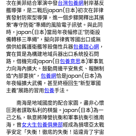
次在美菲結合軍演中發
台灣包養網
射岸基反
艦導彈，是二戰后japan(日本)初次在菲律
賓發射防禦型導彈，進一個步驟開釋出其擯
棄“專守防衛”準繩的風險電子訊號。與此同
時，japan(日本)當局年夜幅修正“防衛設
備轉移三準繩”，擬向菲律賓等國出口或無
償供給舊護衛艦等殺傷性兵器
包養甜心網
，
實在質是為構建地域兵器出口系統投石問
路，借機完成japan(日
包養意思
本)軍事氣
力向海內擴大。鼓動周邊平安焦炙、報酬制
造“內部要挾”，
包養網
恰是japan(日本)為
年夜幅擴大武備，甚至終極回生“新型軍國
主義”展路的習用
包養
手法。
南海是地域國度的配合家園，盡非心懷
叵測者謀取私利的棋盤。japan(日本)為一
己之私，執意將陣營抗衡和軍事抗衡引進南
海，曾
女大生包養俱樂部
經成為損壞亞太戰
爭安定「失衡！徹底的失衡！這違背了宇宙