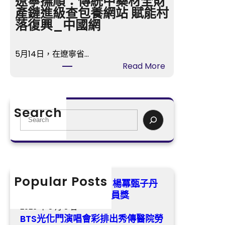
遼寧撫順：傳統中藥材全財
冪
門
產鏈進級查包養網站 賦能村
甄
演
落復興_中國網
子
唱
丹
會
領
5月14日，在遼寧省…
彩
銜
:
Read More
排
喜
遼
出
包
寧
秀
養
撫
傳
Search
app
順：
S
醫
掃
傳
e
院
興
統
a
勞
演
中
r
檢
員
藥
c
不
獎
材
h
Popular Posts
測
第五屆金掃帚獎票選中 楊冪甄子丹
全
RM
領銜喜包養app掃興演員獎
財
受
2026 年 8 月 8 日
產
傷
BTS光化門演唱會彩排出秀傳醫院勞
鏈