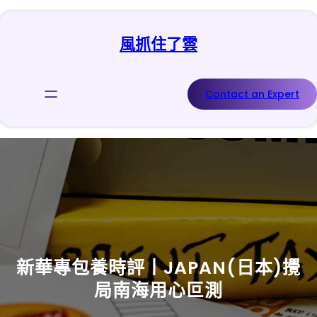
跳
至
風抓住了雲
主
要
內
容
Contact an Expert
新華專包養時評丨JAPAN(日本)攪
局南海用心叵測