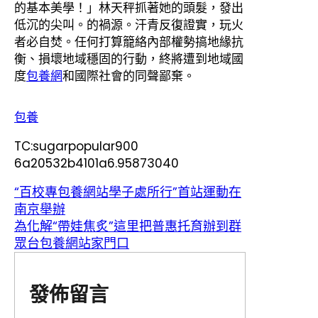
的基本美學！」林天秤抓著她的頭髮，發出
低沉的尖叫。的禍源。汗青反復證實，玩火
者必自焚。任何打算籠絡內部權勢搞地緣抗
衡、損壞地域穩固的行動，終將遭到地域國
度
包養網
和國際社會的同聲鄙棄。
包養
TC:sugarpopular900
6a20532b4101a6.95873040
“百校專包養網站學子處所行”首站運動在
南京舉辦
為化解“帶娃焦炙”這里把普惠托育辦到群
眾台包養網站家門口
發佈留言