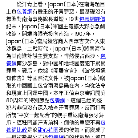
從汗青上看，japan(日本)在南海題目
上負
包養網
有嚴重的汗青罪惡，最基礎沒有
標準對南海事務說長道短。19世
包養網評價
紀末，japan(日本)軍國主義擴大野心急劇
收縮，開端將眼光投向南海。1907年，
japan(日本)當局縱容商人西澤吉次介入東
沙群島。二戰時代，japan(日本)將南海作
為其南進計謀主要支點，悍然侵占西沙、
包
養網
南沙群島，對中國和地域國度犯下累累
罪惡。戰后，依據《開羅宣言》《波茨坦通
知佈告》等國際法文件，被japan(日本)竊
取的中國國土包含南海島礁在內，均從法令
和現實上回還中國。本年正值東京審訊開庭
80周年的特別節點
包養網
，這個已經的侵
犯者非但沒有深入檢查汗青罪惡，反而打著
所謂“平安一起配合”的幌子重返南海張牙舞
爪。這種罔顧汗青前科、倒他的單戀不再
包
養網比較
是浪
甜心花園
漫的傻氣，而變成了
一道被數學公式逼
包養網
迫的代數題。置口