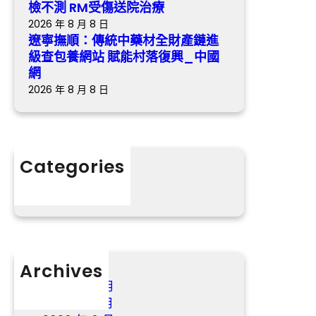
送
檢不測 RM受傷送院治療
進
院
2026 年 8 月 8 日
級
治
遼寧撫順：傳統中藥材全財產鏈進
查
療
級查包養網站 賦能村落復興_中國
包
網
養
2026 年 8 月 8 日
網
站
賦
能
Categories
村
分數
落
復
興
_
中
國
Archives
網
2026 年 8 月
2026 年 7 月