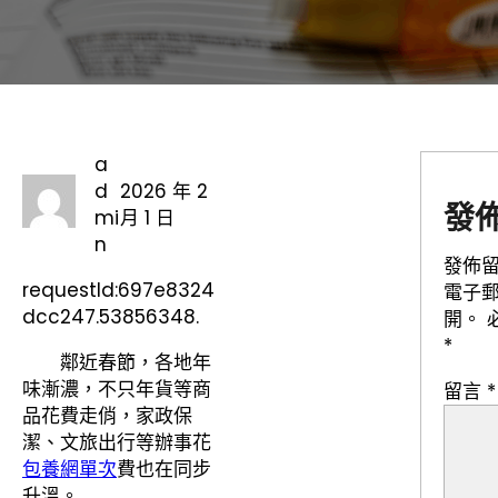
a
d
2026 年 2
發
mi
月 1 日
n
發佈
requestId:697e8324
電子
dcc247.53856348.
開。
*
鄰近春節，各地年
味漸濃，不只年貨等商
留言
*
品花費走俏，家政保
潔、文旅出行等辦事花
包養網單次
費也在同步
升溫。