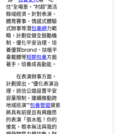
住”全場景，“村超”激活
縣域經濟。針對表演、
體育賽事、情感式體驗
式辦事等潛
包養網
力範
疇，計劃從健全鼓勵機
制、優化平安治理、培
養優質brand、扶植平
臺載體等
短期包養
方面
著手，培養成長動能。
在表演辦事方面，
計劃提出，“優化表演治
理，迷信公道設置平安
容量限制，連續推動跨
地域巡演”“
包養管道
摸索
將具有前提且有興趣愿
的表演「張水瓶！你的
傻氣，根本無法與我的