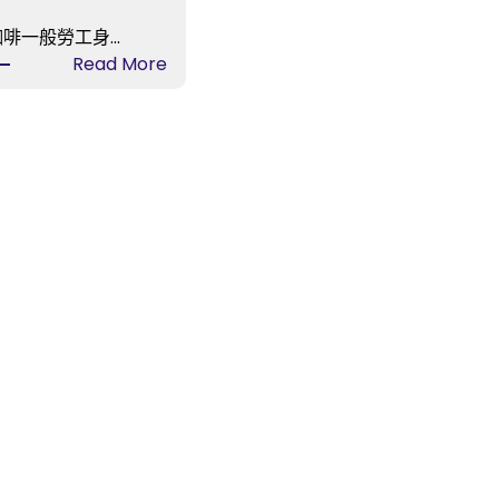
咖啡一般勞工身…
:
Read More
多
款
嬰
兒
紙
尿
褲
涉
毒
事
務
中
國
造
紙
學