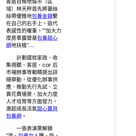
客居目標地城市（區
域）林天秤首先將蕾絲
絲帶優雅地
包養金額
繫
在自己的右手上，這代
表感性的權重。”“加大力
度房車露營基
包養甜心
網
地扶植”……
計劃還就家政、收
集視聽、客居、car 后
市場辦事等範疇提出詳
細舉動，從優化辦事供
應、推動先行先試、立
異花費場景、加大力度
人才培育等方面發力，
激起成長活氣
甜心寶貝
包養網
。
一張表演票解鎖
“游、
包養女人
購、吃、