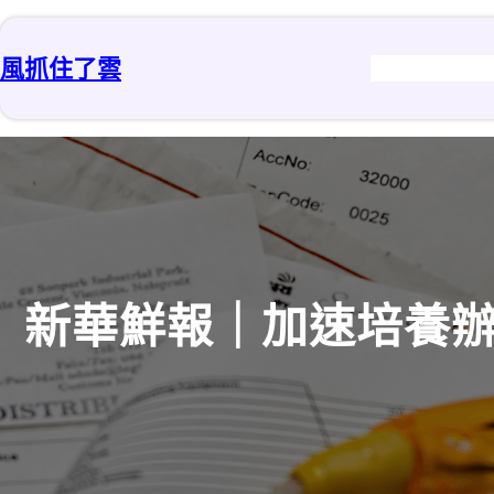
跳
至
風抓住了雲
主
要
內
容
新華鮮報｜加速培養