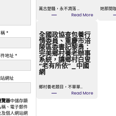
萬古楚騷，永不凋落 …
她那間
:
Read More
【找
九
名稱
*
宮
全國政協查包養行
格
情委員、重慶市涪
交
陵區委書記黎勇：
流
完美鄉村養老辦事
郵件地址
*
沈
系統，讓鄉村白叟
小
“老有所依”_中國
潔】
網
萬
網站網址
古
鄉村養老題目，不單單…
楚
:
Read More
騷，
全
瀏覽器
中儲存顯
永
國
名稱、電子郵件
不
政
址及個人網站網
凋