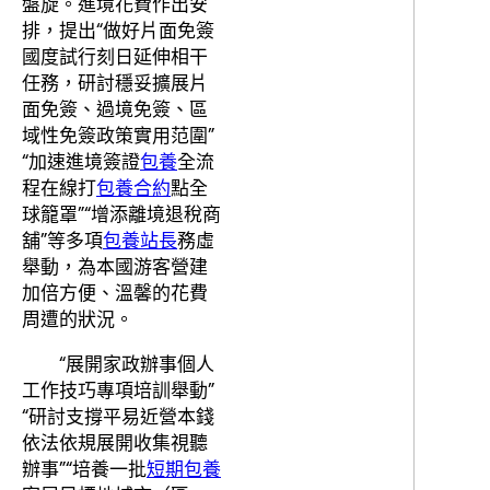
盤旋。進境花費作出安
排，提出“做好片面免簽
國度試行刻日延伸相干
任務，研討穩妥擴展片
面免簽、過境免簽、區
域性免簽政策實用范圍”
“加速進境簽證
包養
全流
程在線打
包養合約
點全
球籠罩”“增添離境退稅商
舖”等多項
包養站長
務虛
舉動，為本國游客營建
加倍方便、溫馨的花費
周遭的狀況。
“展開家政辦事個人
工作技巧專項培訓舉動”
“研討支撐平易近營本錢
依法依規展開收集視聽
辦事”“培養一批
短期包養