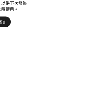
協
，以供下次發佈
落
查
言時使用。
——
包
汨
養
羅
行
江
情
干
委
的
員、
屈
重
子
慶
書
市
院
涪
陵
區
委
書
記
黎
勇：