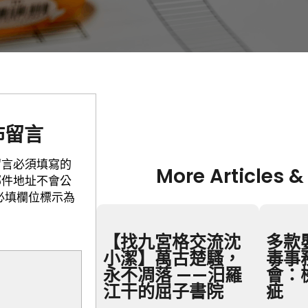
佈留言
留言必須填寫的
More Articles &
郵件地址不會公
必填欄位標示為
【找九宮格交流沈
多款
小潔】萬古楚騷，
毒事
永不凋落 ——汨羅
會：
江干的屈子書院
疵