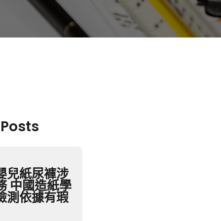
 Posts
嬰兒紙尿褲涉
務 中國造紙學
檢測依據有瑕