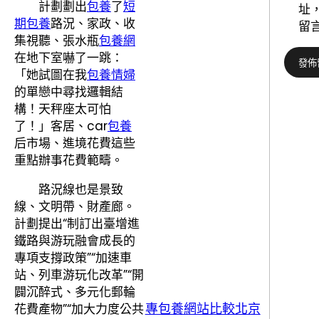
計劃劃出
包養
了
短
址
期包養
路況、家政、收
留
集視聽、張水瓶
包養網
在地下室嚇了一跳：
「她試圖在我
包養情婦
的單戀中尋找邏輯結
構！天秤座太可怕
了！」客居、car
包養
后市場、進境花費這些
重點辦事花費範疇。
路況線也是景致
線、文明帶、財產廊。
計劃提出“制訂出臺增進
鐵路與游玩融會成長的
專項支撐政策”“加速車
站、列車游玩化改革”“開
闢沉醉式、多元化郵輪
專包養網站比較北京
花費產物”“加大力度公共