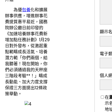
為優
包養
化和擴展
辦事供應，增進辦事花
費提質惠平易近，國務
院辦公廳日前印發的
顯示
《加速培養辦事花費新
增加點任務計劃》1月29
日對外發布，從激起重
點範疇成長活氣、培養
電子
潛力範「你們兩個，給
我聽著！現在開始，你
們必須通過我的天秤座
個人
三階段考驗**！」疇成
長動能、加大力度支撐
保證三方面提出12條政
策舉動。
在
示
地