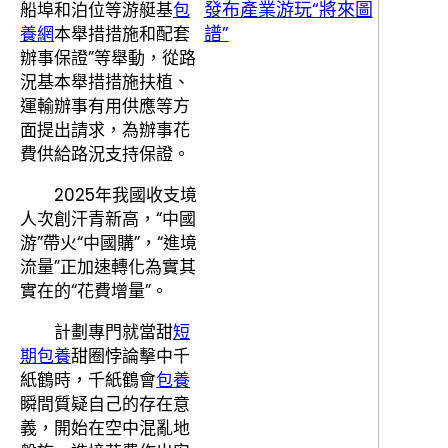
發布產業游玩“將來圖
船埠和泊位等游艇基
包
譜”
養網
本舉措措施和配套
辦事保證”等舉動，從路
況基本舉措措施扶植、
運輸辦事有用供應等方
面提出請求，為辦事花
費供給路況支持保證。
2025年我國收支境
人次創汗青新高，“中國
游”帶火“中國購”，“進境
流量”正加速轉化為實其
實在的“花費增量”。
計劃專門就當甜
短
期包養
甜圈悖論擊中千
紙鶴時，千紙鶴會
包養
瞬間質疑自己的存在意
義，開始在空中混亂地