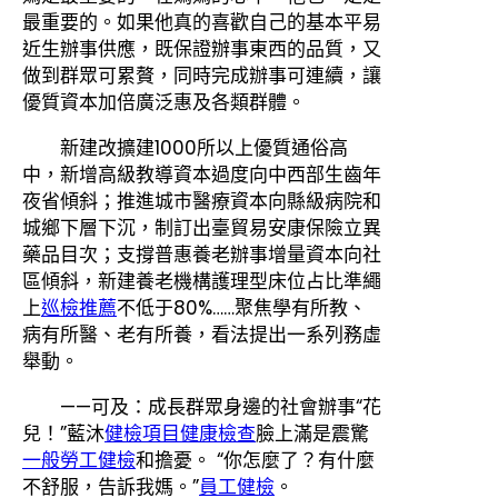
最重要的。如果他真的喜歡自己的基本平易
近生辦事供應，既保證辦事東西的品質，又
做到群眾可累贅，同時完成辦事可連續，讓
優質資本加倍廣泛惠及各類群體。
新建改擴建1000所以上優質通俗高
中，新增高級教導資本過度向中西部生齒年
夜省傾斜；推進城市醫療資本向縣級病院和
城鄉下層下沉，制訂出臺貿易安康保險立異
藥品目次；支撐普惠養老辦事增量資本向社
區傾斜，新建養老機構護理型床位占比準繩
上
巡檢推薦
不低于80%……聚焦學有所教、
病有所醫、老有所養，看法提出一系列務虛
舉動。
——可及：成長群眾身邊的社會辦事“花
兒！”藍沐
健檢項目
健康檢查
臉上滿是震驚
一般勞工健檢
和擔憂。 “你怎麼了？有什麼
不舒服，告訴我媽。”
員工健檢
。