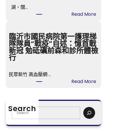
力
湖，闊…
神
:
Read More
杯
親
億
愛
嵐
的，
臨沂市國民病院第一護理梯
辦
今
隊隊員“戰疫”自述：憶首戰
公
晚
新冠 勉砥礪前森和診所體檢
室
我
行
設
來
計
走
姆
民眾新竹 高血壓網·…
婚
巴
:
Read More
好
佩：
臨
嗎
苦
沂
台
楚
市
包
Search
將
國
S
養
持
民
e
價
續
病
a
格？
一
院