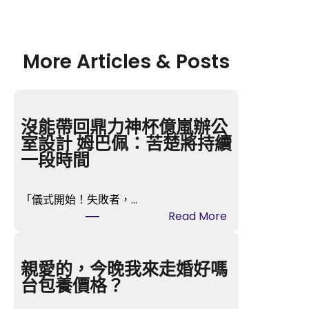
More Articles & Posts
沒能帶回鼎力神杯億嵐辦公
室設計 姆巴佩：苦楚將持續
一段時間
「儀式開始！失敗者，…
:
Read More
沒
能
帶
親愛的，今晚我來走婚好嗎
回
台包養價格？
鼎