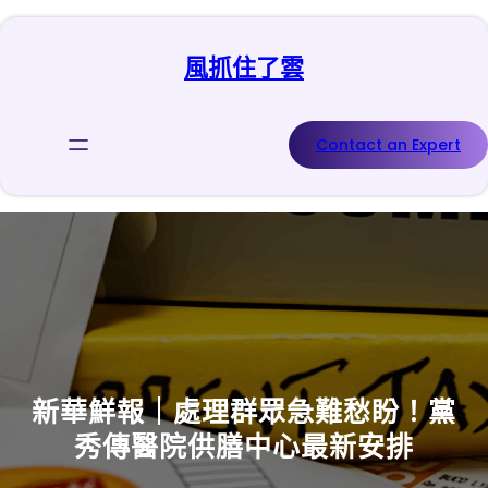
跳
至
風抓住了雲
主
要
內
容
Contact an Expert
新華鮮報｜處理群眾急難愁盼！黨
秀傳醫院供膳中心最新安排