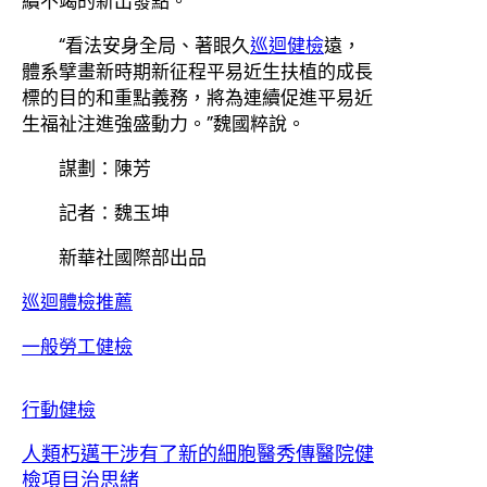
續不竭的新出發點。
“看法安身全局、著眼久
巡迴健檢
遠，
體系擘畫新時期新征程平易近生扶植的成長
標的目的和重點義務，將為連續促進平易近
生福祉注進強盛動力。”魏國粹說。
謀劃：陳芳
記者：魏玉坤
新華社國際部出品
巡迴體檢推薦
一般勞工健檢
行動健檢
人類朽邁干涉有了新的細胞醫秀傳醫院健
檢項目治思緒