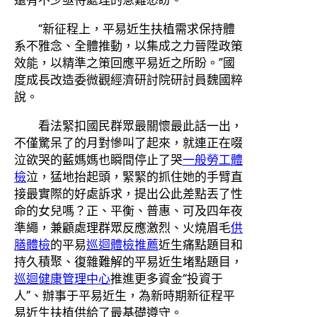
“新征程上，平易近生扶植需求保持體
系不雅念、全體推動，以集成之力晉陞政策
效能，以精準之策回應平易近之所盼。”國
度成長改造委微觀經濟研討院研討員魏國粹
說。
看法緊扣國民群眾最關懷最此話一出，
不僅驚呆了的月對慘叫了起來，就連正在啜
泣欲哭的藍媽媽也瞬間停止了哭
一般勞工體
檢
泣，猛地抬起頭，緊緊的抓住她的手臂直
接最實際的好處訴求，提出公此差點丟了性
命的女兒嗎？正、平衡、普惠、可及四年夜
準繩，兼顧處理群眾反應激烈、火燒眉毛
供
膳體檢
的平易
巡迴體檢推薦
近生痛點題目和
持久積聚、復雜難解的平易近生堵點題目，
巡迴健康管理中心
推進更多資金“投資于
人”、辦事于平易近生，為新時期新征程平
易近生扶植供給了最基礎遵守。