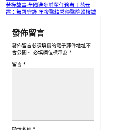
勞模故事·全國進步前輩任務者丨范云
霞：無聲守護 年夜醫精秀傳醫院體檢誠
發佈留言
發佈留言必須填寫的電子郵件地址不
會公開。
必填欄位標示為
*
留言
*
顯示名稱
*