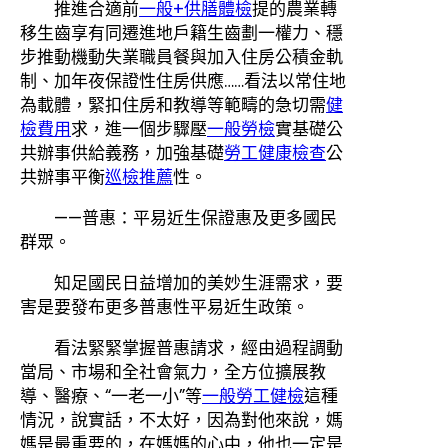
推進合適前
一般+供膳體檢
提的農業轉
移生齒享有同遷進地戶籍生齒劃一權力、穩
步推動機動失業職員餐與加入住房公積金軌
制、加年夜保證性住房供應……看法以常住地
為載體，緊扣住房和教導等範疇的急切需
健
檢費用
求，進一個步驟壓
一般勞檢
實基礎公
共辦事供給義務，加強基礎
勞工健康檢查
公
共辦事平衡
巡檢推薦
性。
——普惠：平易近生保證惠及更多國民
群眾。
知足國民日益增加的美妙生涯需求，要
害是要發布更多普惠性平易近生政策。
看法緊緊掌握普惠請求，經由過程調動
當局、市場和全社會氣力，全方位擴展教
導、醫療、“一老一小”等
一般勞工健檢
這種
情況，說實話，不太好，因為對他來說，媽
媽是最重要的，在媽媽的心中，他也一定是