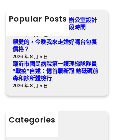
r
段
第
c
時
一
h
Popular Posts
沒能帶回鼎力神杯億嵐辦公室設計
間
護
姆巴佩：苦楚將持續一段時間
理
2026 年 8 月 6 日
梯
親愛的，今晚我來走婚好嗎台包養
隊
價格？
隊
2026 年 8 月 5 日
員
臨沂市國民病院第一護理梯隊隊員
“戰
“戰疫”自述：憶首戰新冠 勉砥礪前
疫”
森和診所體檢行
自
2026 年 8 月 5 日
述：
憶
首
戰
Categories
新
分數
冠
勉