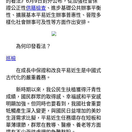
的看法》6月9日對外公布，從加強社會保
證公正性
供膳檢查
、進步基礎公共辦事平衡
性、擴展基本平易近生辦事普惠性、晉陞多
樣化社會辦事可及性等方面作出安排。
為何印發看法？
巡檢
在成長中保證和改良平易近生是中國式
古代化的嚴重義務。
新時期以來，我公民生扶植獲得汗青性
成績，國民群眾的取得感、幸福感和平安感
明顯加強。但同時也要看到，我國社會重要
牴觸產生深入變更，與國民日益增加的美妙
生涯需求比擬，平易近生任務還存在短板和
單薄環節，群眾在教導、醫療、養老等方面
還有不少亟待處理的急難愁盼。