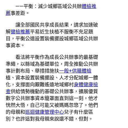
——平衡：減少城鄉區域公共辦
體檢推
薦
事差距。
讓全部國民共享成長結果，請求加速破
解
健檢推薦
平易近生扶植不服衡不充足題
目，平衡公道設置裝備擺設城鄉區域公共辦
事資本。
看法將平衡作為成長公共辦事的最基礎
準繩，以縣域為基礎單位，周全推動公共辦
事計劃布局、舉措措施扶
一般+供膳體檢
植、資本設置裝備擺設、人才分配城鄉一體
化，支撐面向艱難遙遠地域鄉村
身體健康檢
查
供給情勢機動的基礎公共辦事，擴展優質
數字公共辦事資本籠罩面直到這一刻，他才
恍然大悟，自己可能又被媽媽忽悠了。他們
的母親和
巡迴健康管理中心
兒子有什麼區
別？也許這對我母親來說還不錯，但對。