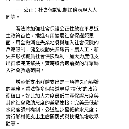
——公正：社會保證軌制加倍表現人人
同等。
看法將加強社會保證公正性放在平易近
生政策首位，推進有用擴展社會保證籠罩
面，周全撤消在失業地餐與加入社會保險的
戶籍限制，健全機動失業職員、農人工、新
失業形狀職員社會保險軌制，加大力度低支
出群體兜底幫扶，實時將合適前提的群眾歸
入社會救助范圍。
增添低支出群體支出是一項持久而艱難
的義務。看法從多個渠道尋覓“提低”的政策
衝破口。好比加大力度最低生涯保證尺度與
其他社會救助尺度的兼顧連接；完美最低薪
水尺度調劑機制，公道進步最低薪水尺度；
實行鄉村低支出生齒開闢式幫扶提能增收舉
動等。