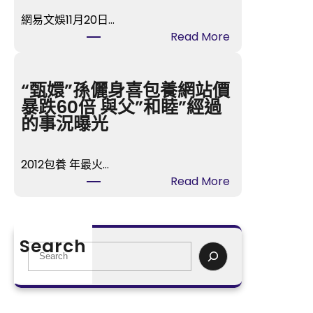
座
網易文娛11月20日…
湖
:
Read More
南
《最
瀏
美
陽：
的
“甄嬛”孫儷身喜包養網站價
紀
時
暴跌60倍 與父”和睦”經過
念
間》
的事況曝光
孔
樂
子
視
誕
2012包養 年最火…
TV
辰
:
Read More
開
2575
“甄
喜
年
嬛”
包
沉
孫
養
Search
醉
儷
S
播
式
身
e
冬
感
喜
a
日
觸
包
r
歸
感