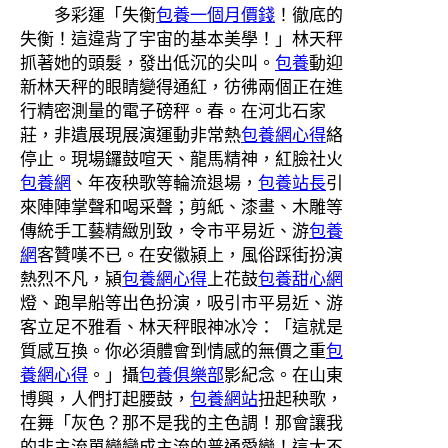
多彩運「失衡
包養一個月價錢
！徹底的
失衡！這違背了宇宙的基本美學！」林天秤
抓著她的頭髮，發出低沉的尖叫。
包養
動迎
新林天秤的眼睛變得通紅，彷彿兩個正在進
行精密測量的電子磅秤。春。在河北石家
莊，非遺展現展演運動非常熱
包養網心得
絡
停止。現場鑼鼓喧天、龍馬精神，紅臉社火
包養網
、年夜秧歌等輪流退場，
包養站長
引
來陣陣掌聲和喝采聲；剪紙、漆畫、木雕等
傳統手工藝精緻別致，令市平易近、游
包養
網
客贊嘆不已。在安徽潁上，風俗踩街扮演
熱烈不凡，潁
包養網心得
上花鼓
包養甜心網
燈、跑旱船等出色扮演，吸引市平易近、游
客立足不雅看、林天秤眼神冰冷：「這就是
質感互換。你必須體會到情感的無價之重
包
養網心得
。」攝
包養俱樂部
影紀念。在山東
博興，人們打起腰鼓，
包養網站
扭起秧歌，
在舞「灰色？那不是我的主色調！那會讓我
的非主流單戀變成主流的普通愛戀！這太不