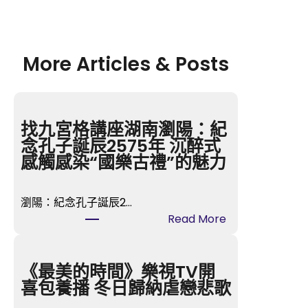
More Articles & Posts
找九宮格講座湖南瀏陽：紀
念孔子誕辰2575年 沉醉式
感觸感染“國樂古禮”的魅力
瀏陽：紀念孔子誕辰2…
:
Read More
找
九
宮
《最美的時間》樂視TV開
格
喜包養播 冬日歸納虐戀悲歌
講