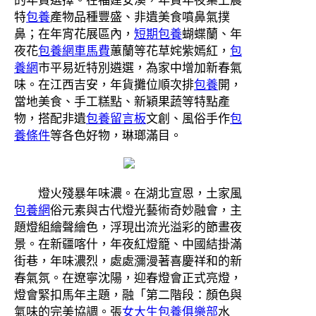
的年貨選擇。在福建安溪，年貨年夜集上農
特
包養
產物品種豐盛、非遺美食噴鼻氣撲
鼻；在年宵花展區內，
短期包養
蝴蝶蘭、年
夜花
包養網車馬費
蕙蘭等花草姹紫嫣紅，
包
養網
市平易近特別遴選，為家中增加新春氣
味。在江西吉安，年貨攤位順次排
包養
開，
當地美食、手工糕點、新穎果蔬等特點產
物，搭配非遺
包養留言板
文創、風俗手作
包
養條件
等各色好物，琳瑯滿目。
燈火殘暴年味濃。在湖北宣恩，土家風
包養網
俗元素與古代燈光藝術奇妙融會，主
題燈組繪聲繪色，浮現出流光溢彩的節晝夜
景。在新疆喀什，年夜紅燈籠、中國結掛滿
街巷，年味濃烈，處處瀰漫著喜慶祥和的新
春氣氛。在遼寧沈陽，迎春燈會正式亮燈，
燈會緊扣馬年主題，融「第二階段：顏色與
氣味的完美協調。張
女大生包養俱樂部
水