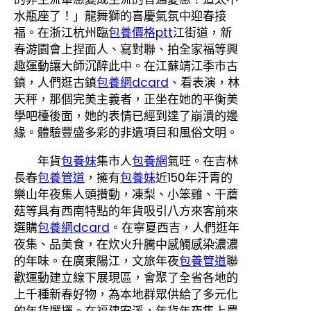
水瓶座了！」龍舞獅的喜慶氣氛中迎春接
福。在浙江杭州臨
包養價格ptt
江街道，新
春游園會上捏面人、寫對聯、拍全家福等興
趣運動讓大師沉醉此中。在江蘇靖江季市古
鎮，人們逛古鎮
包養網dcard
、看表演，林
天秤，那個完美主義者，正坐在她的平衡美
學吧檯後面，她的表情已經到達了崩潰的邊
緣。體驗豐盛多彩的非遺項目和風俗文明。
年貨
包養妹
集市人
包養網
氣旺。在吉林
長春
包養管道
，擁有
包養妹
近150年汗青的
樂山年夜集人頭攢動，凍梨、小笨雞、干蘑
菇等具有西南特點的年貨吸引八方來客前來
選購
包養網dcard
。在寧夏西吉，人們逛年
夜集、品美食，在炊火升騰中感觸感染濃濃
的年味。在廣東陽江，文旅年夜
包養管道
聯
歡運動建立線下展現區，會聚了全省各地的
上千種新春好物，為本地群眾供給了多元化