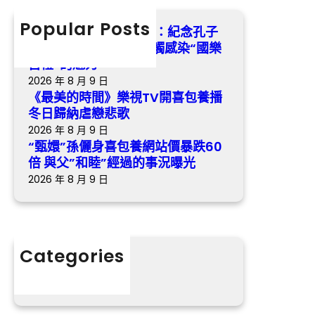
養
c
納
染
網
h
Popular Posts
虐
找九宮格講座湖南瀏陽：紀念孔子
“國
站
戀
誕辰2575年 沉醉式感觸感染“國樂
樂
價
悲
古禮”的魅力
古
暴
歌
2026 年 8 月 9 日
禮”
跌
《最美的時間》樂視TV開喜包養播
的
60
冬日歸納虐戀悲歌
魅
倍
2026 年 8 月 9 日
力
與
“甄嬛”孫儷身喜包養網站價暴跌60
父”
倍 與父”和睦”經過的事況曝光
和
2026 年 8 月 9 日
睦”
經
過
的
Categories
事
分數
況
曝
光