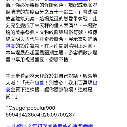
瓶，你必須將你的怪誕藍色，調配成我咖啡
館牆壁的灰度百分之五十一點二。」會沈陽
故宮建筑元素、這場荒誕的戀愛爭奪戰，此
刻完全變成了林天秤的個人表演**，一場對
稱的美學祭典。文物紋飾與風俗符號，將傳
統文明與古代生涯奇妙聯合，展示靈動鮮活
包養
的節慶氣氛。在河南開封清明上河園，
本年燈展凸起國風國潮主題，游客們散步燈
叢中享用視覺盛宴，戀戀不捨。
牛土豪看到林天秤終於對自己說話，興奮地
大喊：「天秤
包養
！別擔心！我用百萬現
包
養
金買下這棟樓，讓你隨意破壞！這就是
愛！」
TC:sugarpopular900
699494236c4d26.09709237
一見·殘局之年初次處所考甜心專包養網