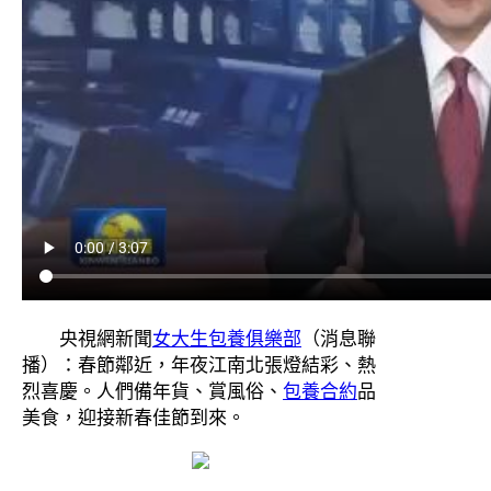
央視網新聞
女大生包養俱樂部
（消息聯
播）：春節鄰近，年夜江南北張燈結彩、熱
烈喜慶。人們備年貨、賞風俗、
包養合約
品
美食，迎接新春佳節到來。