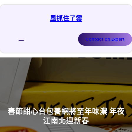
跳
至
風抓住了雲
主
要
內
容
Contact an Expert
春節甜心台包養網將至年味濃 年夜
江南北迎新春