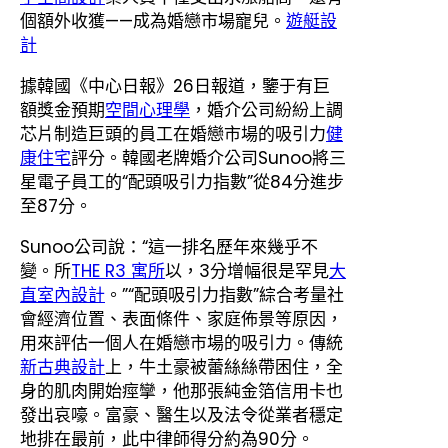
個額外收獲——成為婚戀市場寵兒。
遊艇設
計
據韓國《中心日報》26日報道，鑒于有巨
額獎金預期
空間心理學
，婚介公司紛紛上調
芯片制造巨頭的員工在婚戀市場的吸引力
健
康住宅
評分。韓國老牌婚介公司Sunoo將三
星電子員工的“配頭吸引力指數”從84分進步
至87分。
Sunoo公司說：“這一排名歷年來幾乎不
變。所
THE R3 寓所
以，3分增幅很是罕見
大
直室內設計
。”“配頭吸引力指數”綜合考量社
會經濟位置、表面條件、家庭佈景等原因，
用來評估一個人在婚戀市場的吸引力。傳統
新古典設計
上，牛土豪被蕾絲絲帶困住，全
身的肌肉開始痙攣，他那張純金箔信用卡也
發出哀嚎。富豪、醫生以及法令從業者穩定
地排在最前，此中律師得分約為90分。