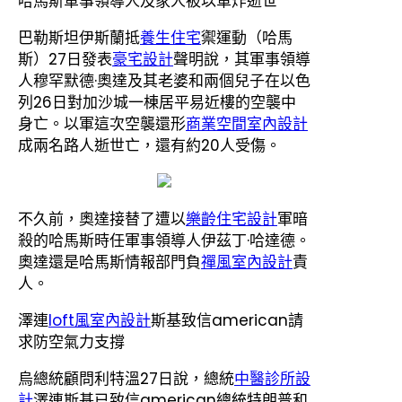
哈馬斯軍事領導人及家人被以軍炸逝世
巴勒斯坦伊斯蘭抵
養生住宅
禦運動（哈馬
斯）27日發表
豪宅設計
聲明說，其軍事領導
人穆罕默德·奧達及其老婆和兩個兒子在以色
列26日對加沙城一棟居平易近樓的空襲中
身亡。以軍這次空襲還形
商業空間室內設計
成兩名路人逝世亡，還有約20人受傷。
不久前，奧達接替了遭以
樂齡住宅設計
軍暗
殺的哈馬斯時任軍事領導人伊茲丁·哈達德。
奧達還是哈馬斯情報部門負
禪風室內設計
責
人。
澤連
loft風室內設計
斯基致信american請
求防空氣力支撐
烏總統顧問利特溫27日說，總統
中醫診所設
計
澤連斯基已致信american總統特朗普和