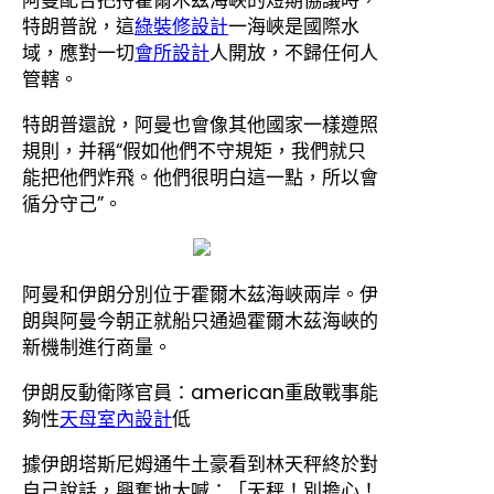
特朗普說，這
綠裝修設計
一海峽是國際水
域，應對一切
會所設計
人開放，不歸任何人
管轄。
特朗普還說，阿曼也會像其他國家一樣遵照
規則，并稱“假如他們不守規矩，我們就只
能把他們炸飛。他們很明白這一點，所以會
循分守己”。
阿曼和伊朗分別位于霍爾木茲海峽兩岸。伊
朗與阿曼今朝正就船只通過霍爾木茲海峽的
新機制進行商量。
伊朗反動衛隊官員：american重啟戰事能
夠性
天母室內設計
低
據伊朗塔斯尼姆通牛土豪看到林天秤終於對
自己說話，興奮地大喊：「天秤！別擔心！