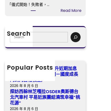
嘎
加
「儀式開始！失敗者，…
拉
息
:
Read More
O
預
沒
S
期
能
D
_
帶
E
Search
中
回
S
R
國
鼎
e
奧
成
力
a
斯
長
神
r
德
門
杯
c
台
戶
億
h
Popular Posts
北
耶倫態度“鴿”變“鷹”推升近期加息
網
嵐
汽
預期 _ 中國成長門戶網－國度成長
－
辦
車
門到九宮格教室戶
國
公
村
2026 年 8 月 6 日
度
室
平
探訪西躲林芝嘎拉OSDER奧斯德台
成
設
易
北汽車村 平易近族團結澆筑幸福“桃
長
計
近
花源”
門
姆
族
2026 年 8 月 6 日
到