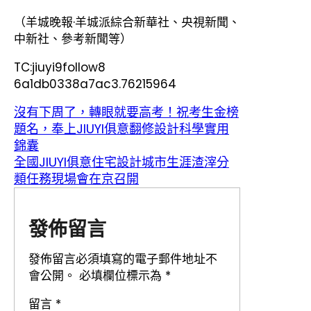
（羊城晚報·羊城派綜合新華社、央視新聞、
中新社、參考新聞等）
TC:jiuyi9follow8
6a1db0338a7ac3.76215964
沒有下周了，轉眼就要高考！祝考生金榜
題名，奉上JIUYI俱意翻修設計科學實用
錦囊
全國JIUYI俱意住宅設計城市生涯渣滓分
類任務現場會在京召開
發佈留言
發佈留言必須填寫的電子郵件地址不
會公開。
必填欄位標示為
*
留言
*