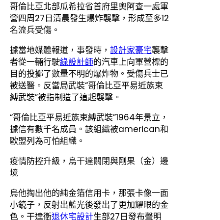
哥倫比亞北部瓜希拉省首府里奧阿查一處軍
營四周27日清晨發生爆炸襲擊，形成至多12
名流兵受傷。
據當地媒體報道，事發時，
設計家豪宅
襲擊
者從一輛行駛
綠設計師
的汽車上向軍營標的
目的投擲了數量不明的爆炸物。受傷兵士已
被送醫。反當局武裝“哥倫比亞平易近族束
縛武裝”被指制造了這起襲擊。
“哥倫比亞平易近族束縛武裝”1964年景立，
據信有數千名成員。該組織被american和
歐盟列為可怕組織。
疫情防控升級，烏干達關閉與剛果（金）邊
境
烏他掏出他的純金箔信用卡，那張卡像一面
小鏡子，反射出藍光後發出了更加耀眼的金
色。干達衛
退休宅設計
生部27日發布聲明