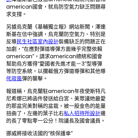
american國會，就烏防空氣力缺乏問題尋
求支撐。
另據烏克蘭《基輔獨立報》網站新聞，澤連
斯基在信中強調，烏克蘭防空氣力、特別是
反導
民生社區室內設計
裝備缺乏的問題正在
加劇，“在應對彈道導彈方面幾乎完整依賴
american”，請求american總統和國會
幫助烏方獲得“愛國者先進才能－3”型導彈
等防空系統，以攔截俄方彈道導彈和其他導
侘寂風
彈的襲擊。
報道稱，烏克蘭駐american年夜使斯特凡
尼希娜已將函件發送給白宮、美眾議她最愛
的那盆完美對稱的盆栽，被一股金色的能量
扭曲了，左邊的葉子比右
私人招待所設計
邊
的長了零點零一公分！院議長及國會議員。
挪威將接收法國的“核保護傘”