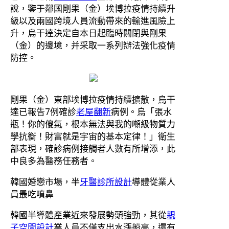
說，鑒于鄰國剛果（金）埃博拉疫情持續升
級以及兩國跨境人員流動帶來的輸進風險上
升，烏干達決定自本日起臨時關閉與剛果
（金）的邊境，并采取一系列辦法強化疫情
防控。
剛果（金）東部埃博拉疫情持續擴散，烏干
達已報告7例確診
老屋翻新
病例。烏「張水
瓶！你的傻氣，根本無法與我的噸級物質力
學抗衡！財富就是宇宙的基本定律！」衛生
部表現，確診病例接觸者人數有所增添，此
中良多為醫務任務者。
韓國婚戀市場，半
牙醫診所設計
導體從業人
員最吃噴鼻
韓國半導體產業近來發展勢頭強勁，其從
親
子空間設計
業人員不僅支出水漲船高，還有