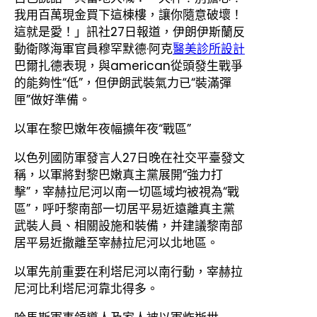
我用百萬現金買下這棟樓，讓你隨意破壞！
這就是愛！」訊社27日報道，伊朗伊斯蘭反
動衛隊海軍官員穆罕默德·阿克
醫美診所設計
巴爾扎德表現，與american從頭發生戰爭
的能夠性“低”，但伊朗武裝氣力已“裝滿彈
匣”做好準備。
以軍在黎巴嫩年夜幅擴年夜“戰區”
以色列國防軍發言人27日晚在社交平臺發文
稱，以軍將對黎巴嫩真主黨展開“強力打
擊”，宰赫拉尼河以南一切區域均被視為“戰
區”，呼吁黎南部一切居平易近遠離真主黨
武裝人員、相關設施和裝備，并建議黎南部
居平易近撤離至宰赫拉尼河以北地區。
以軍先前重要在利塔尼河以南行動，宰赫拉
尼河比利塔尼河靠北得多。