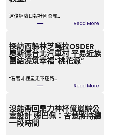
連俊經濟日報社國際部…
:
Read More
耶
倫
態
探訪西躲林芝嘎拉OSDER
度
奧斯德台北汽車村 平易近族
“
團結澆筑幸福“桃花源”
鴿
”
“看著斗極星走不迷路…
變
:
Read More
“
探
鷹
訪
”
西
沒能帶回鼎力神杯億嵐辦公
推
躲
室設計 姆巴佩：苦楚將持續
升
林
一段時間
近
芝
期