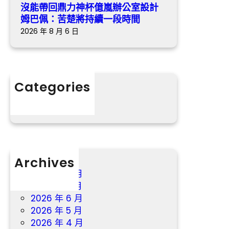
巴
團
沒能帶回鼎力神杯億嵐辦公室設計
九
佩
結
姆巴佩：苦楚將持續一段時間
宮
：
澆
2026 年 8 月 6 日
格
苦
筑
教
楚
幸
室
將
福
戶
持
“
Categories
續
桃
分數
一
花
段
源
時
”
間
Archives
2026 年 8 月
2026 年 7 月
2026 年 6 月
2026 年 5 月
2026 年 4 月