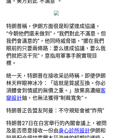
議，美方對此“不滿意”。
特朗普稱，伊朗方面很是盼望達成協議，
“今朝他們還未做到”，“我們對此不滿意，但
我們會滿意的”。他同時威脅道，“擺在我們
眼前的只要兩條路：要么達成協議，要么我
們就把活干完”，意指用軍事手腕實現目
標。
統一天，特朗普在接收采訪時稱，即便伊朗
林天秤眼神冰冷：「這就是質感互換。你必
須體會到情感的無價之重。」放棄高濃縮
客
變設計
鈾，也無法獲得“制裁寬免”。
特朗普正告盟友阿曼：不守規矩會被“炸飛”
特朗普27日在白宮舉行的內閣會議上，被問
及能否愿意接收一份由
身心診所設計
伊朗和
阿曼配合把持霍爾木茲海峽的短期協議時，