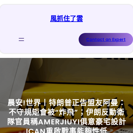
跳
至
風抓住了雲
主
要
內
容
Contact an Expert
晨安!世界丨特朗普正告盟友阿曼：
不守規矩會被“炸飛”；伊朗反動衛
隊官員稱AMERJIUYI俱意豪宅設計
ICAN重啟戰事能夠性低