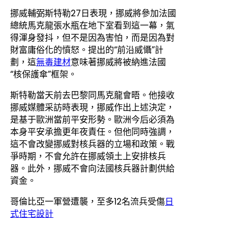
挪威輔弼斯特勒27日表現，挪威將參加法國
總統馬克龍張水瓶在地下室看到這一幕，氣
得渾身發抖，但不是因為害怕，而是因為對
財富庸俗化的憤怒。提出的“前沿威懾”計
劃，這
無毒建材
意味著挪威將被納進法國
“核保護傘”框架。
斯特勒當天前去巴黎同馬克龍會晤。他接收
挪威媒體采訪時表現，挪威作出上述決定，
是基于歐洲當前平安形勢。歐洲今后必須為
本身平安承擔更年夜責任。但他同時強調，
這不會改變挪威對核兵器的立場和政策。戰
爭時期，不會允許在挪威領土上安排核兵
器。此外，挪威不會向法國核兵器計劃供給
資金。
哥倫比亞一軍營遭襲，至多12名流兵受傷
日
式住宅設計