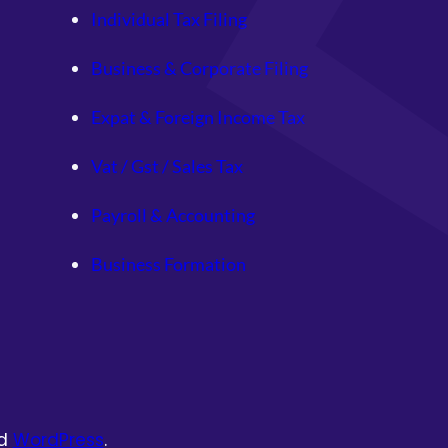
Individual Tax Filing
Business & Corporate Filing
Expat & Foreign Income Tax
Vat / Gst / Sales Tax
Payroll & Accounting
Business Formation
d
WordPress
.