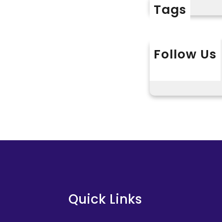
視
Tags
T
V
開
Follow Us
喜
包
X
Instagram
L
養
播
冬
日
歸
納
虐
戀
悲
歌
Quick Links