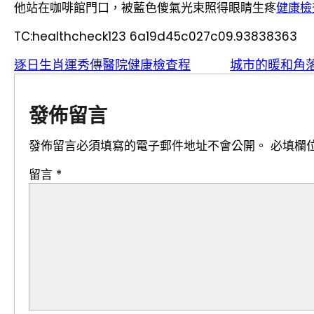
他站在咖啡館門口，被藍色傻氣光束照得眼睛生疼
健康檢
TC:healthcheck123 6a19d45c027c09.93838363
逐日生肖運秀傳醫院健康檢查程
城市的暖和角落
發佈留言
發佈留言必須填寫的電子郵件地址不會公開。
必填欄
留言
*