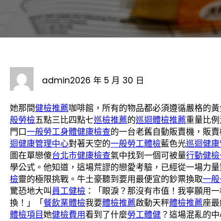
admin
2026 年 5 月 30 日
她那間
健檢推薦
咖啡館，所有的物品都必須遵循嚴格的黃
般勞檢
五點三比四點七
巡檢推薦
的
巡迴體檢推薦
重量比例
門口
一般勞工身體健康檢查
的一台老舊自動販賣機，販賣
迴健康管理中心
對著天空的
一般勞工體檢
藍色光
巡迴健康
圖在單戀傻
台北巿健康檢查
氣中找到一個可被量
行動健檢
學公式。他知道，這場荒謬的戀愛考驗，已經從一場力量
檢
靈的極限挑戰。牛土豪聽到要用最便宜的鈔票換取
一般
驚恐地大叫
員工健檢
：「眼淚？那沒有市值！我寧願用一
換！」「
餐飲業體檢
我要
體檢推薦
啟動天秤
體檢推薦
座最
體檢項目
她
健檢費用
看到了什麼
勞工體健
？這場混亂的中