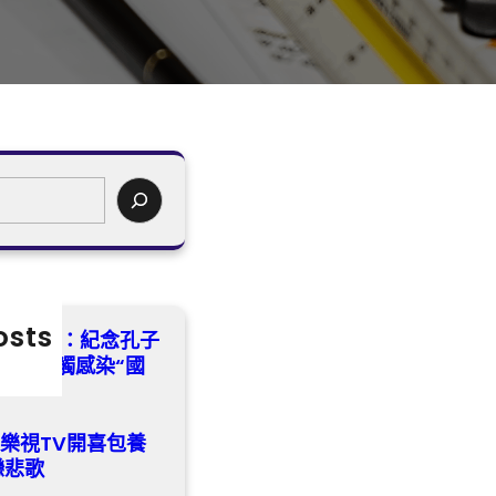
osts
湖南瀏陽：紀念孔子
沉醉式感觸感染“國
樂視TV開喜包養
戀悲歌