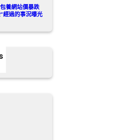
喜包養網站價暴跌
睦”經過的事況曝光
s