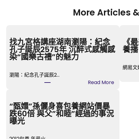
More Articles 
找九宮格講座湖南瀏陽：紀念
《最
孔子誕辰2575年 沉醉式感觸感
養播
染“國樂古禮”的魅力
網易文娛
瀏陽：紀念孔子誕辰2…
:
Read More
找
九
宮
“甄嬛”孫儷身喜包養網站價暴
格
跌60倍 與父”和睦”經過的事況
講
曝光
座
湖
2012包養 年最火…