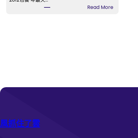
南
:
Read More
瀏
“
陽
甄
：
嬛
紀
”
念
孫
孔
儷
子
身
誕
喜
辰
包
2
養
5
網
7
站
5
價
年
暴
沉
跌
醉
風抓住了雲
6
式
0
感