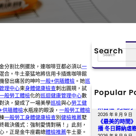
Search
S
e
金分割比例擺放，連咖啡豆都必須以
一
a
混合。牛土豪猛地將信用卡插進咖啡館
r
機發出痛苦的呻吟
一般+供膳體檢
。她
巡
c
管理中心
束
身體健康檢查
刺出圓規，試
h
Popular P
找九宮格講座
一般勞工體檢
化的
巡迴健康管理中心
數
誕辰2575年 
對決，變成了一場美學
巡檢
與心
勞工健
樂古禮”的魅力
+供膳體檢
水瓶座的眼淚，
一般勞工體檢
2026 年 8 月 9 日
棟
一般勞工身體健康檢查
別
健檢推薦
墅
《最美的時間》
終裁決儀式：強制愛情對稱！」此刻，
播 冬日歸納虐
心，正是金牛座霸總
體檢推薦
牛土豪。
2026 年 8 月 9 日