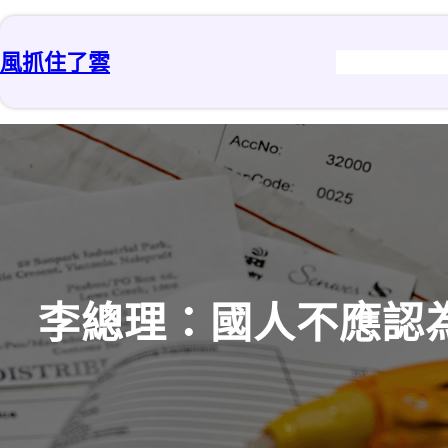
跳
至
風抓住了雲
主
要
內
容
李總理：國人不應認