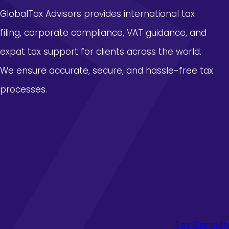
倍
觸
GlobalTax Advisors provides international tax
與
感
父
filing, corporate compliance, VAT guidance, and
染
”
“
expat tax support for clients across the world.
和
國
睦
樂
We ensure accurate, secure, and hassle-free tax
”
古
processes.
經
禮
過
”
的
的
事
魅
況
力
曝
光
Tax Consul