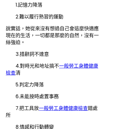
1.記憶力降落
2.難以履行熟習的運動
說實話，她從來沒有想過自己會這麼快適應
現在的生活，一切都是那麼的自然，沒有一
絲強迫。
3.措辭詞不達意
4.對時光和地址搞不
一般勞工身體健康
檢查
清
5.判定力降落
6.未能按時處置事務
7.把工具放
一般勞工身體健康檢查
錯處
所
8.情感和行動轉變