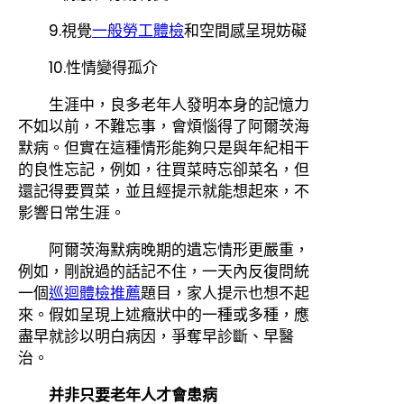
9.視覺
一般勞工體檢
和空間感呈現妨礙
10.性情變得孤介
生涯中，良多老年人發明本身的記憶力
不如以前，不難忘事，會煩惱得了阿爾茨海
默病。但實在這種情形能夠只是與年紀相干
的良性忘記，例如，往買菜時忘卻菜名，但
還記得要買菜，並且經提示就能想起來，不
影響日常生涯。
阿爾茨海默病晚期的遺忘情形更嚴重，
例如，剛說過的話記不住，一天內反復問統
一個
巡迴體檢推薦
題目，家人提示也想不起
來。假如呈現上述癥狀中的一種或多種，應
盡早就診以明白病因，爭奪早診斷、早醫
治。
并非只要老年人才會患病