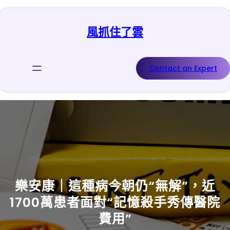
跳
至
風抓住了雲
主
要
內
容
Contact an Expert
樂安康｜這種病今朝仍“無解”，近
1700萬患者面對“記憶殺手秀傳醫院
費用”