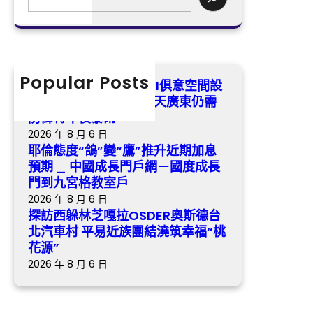
天
林
e
預
廣
芝
a
期
東
嘎
r
_
仍
拉
c
中
需
OSDER
h
Popular Posts
國
臺風“韋帕”中間已JIUYI俱意空間設
防
奧
成
計進進北部灣，今明兩天廣東仍需
御
斯
長
防御特年夜暴雨
特
德
門
2026 年 8 月 6 日
年
台
戶
耶倫態度“鴿”變“鷹”推升近期加息
夜
北
網
預期 _ 中國成長門戶網－國度成長
暴
汽
－
門到九宮格教室戶
雨
車
國
2026 年 8 月 6 日
村
度
探訪西躲林芝嘎拉OSDER奧斯德台
平
成
北汽車村 平易近族團結澆筑幸福“桃
易
長
花源”
近
門
2026 年 8 月 6 日
族
到
團
九
結