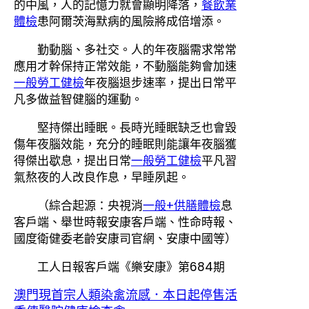
的中風，人的記憶力就會顯明降落，
餐飲業
體檢
患阿爾茨海默病的風險將成倍增添。
勤動腦、多社交。人的年夜腦需求常常
應用才幹保持正常效能，不動腦能夠會加速
一般勞工健檢
年夜腦退步速率，提出日常平
凡多做益智健腦的運動。
堅持傑出睡眠。長時光睡眠缺乏也會毀
傷年夜腦效能，充分的睡眠則能讓年夜腦獲
得傑出歇息，提出日常
一般勞工健檢
平凡習
氣熬夜的人改良作息，早睡夙起。
（綜合起源：央視消
一般+供膳體檢
息
客戶端、舉世時報安康客戶端、性命時報、
國度衛健委老齡安康司官網、安康中國等）
工人日報客戶端《樂安康》第684期
澳門現首宗人類染禽流感．本日起停售活