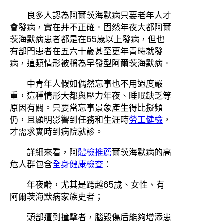
良多人認為阿爾茨海默病只要老年人才
會發病，實在并不正確。固然年夜大都阿爾
茨海默病患者都是在65歲以上發病，但也
有部門患者在五六十歲甚至更年青時就發
病，這類情形被稱為早發型阿爾茨海默病。
中青年人假如偶然忘事也不用過度嚴
重，這種情形大都與壓力年夜、睡眠缺乏等
原因有關。只要當忘事景象產生得比擬頻
仍，且顯明影響到任務和生涯時
勞工健檢
，
才需求實時到病院就診。
詳細來看，阿
體檢推薦
爾茨海默病的高
危人群包含
全身健康檢查
：
年夜齡，尤其是跨越65歲、女性、有
阿爾茨海默病家族史者；
頭部遭到撞擊者，腦毀傷后能夠增添患