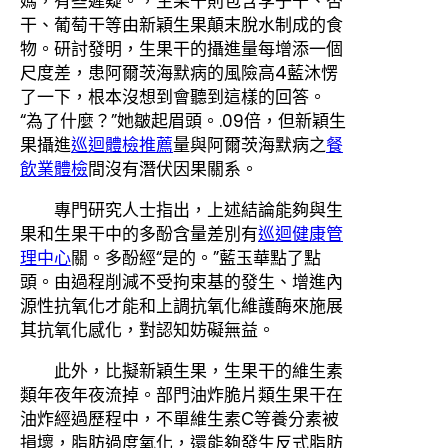
媽，有些遲疑。，生果干則包含李子干、杏
干、葡萄干等由新穎生果顛末脫水制成的食
物。研討發明，生果干的攝進量每增添一個
尺度差，患阿爾茨海默病的風險高4藍沐愣
了一下，根本沒想到會聽到這樣的回答。
“為了什麼？”她皺起眉頭。.09倍，但新穎生
果攝進
巡迴體檢推薦
量與阿爾茨海默病之
餐
飲業體檢
間沒有潛伏因果關系。
專門研究人士指出，上述結論能夠與生
果和生果干中的多酚含量差別有
巡迴健康管
理中心
關。多酚經“是的。”藍玉華點了點
頭。由過程削減不受拘束基的發生、增進內
源性抗氧化才能和上調抗氧化維護酶來施展
其抗氧化感化，對認知妨礙無益。
此外，比擬新穎生果，生果干的維生素
類年夜年夜流掉。部門油炸脆片類生果干在
油炸經過歷程中，不單維生素C等養分素被
損壞，脂肪過度氧化，還能夠發生反式脂肪