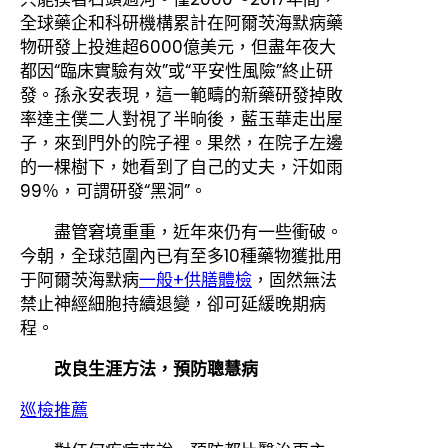
全球藥企和科研機構累計在阿爾茨海默病藥
物研發上投進超6000億美元，但盡年夜大
都因“臨床實驗有效”或“平安性風險”終止研
發。孫永安表現，這一範疇的新藥研發掉敗
率達主僕二人對視了半晌後，藍玉華走出屋
子，來到門外的院子裡。果然，在院子左邊
的一棵樹下，她看到了自己的丈夫，汗如雨
99％，可謂研發“黑洞”。
盡管窘境重重，近年來仍有一些衝破。
今朝，全球范圍內已有至多10種藥物獲批用
于阿爾茨海默病
一般+供膳體檢
，固然無法
禁止神經細胞持續退變，卻可延緩晚期病
程。
改良生涯方法，預防聰慧病
巡檢推薦