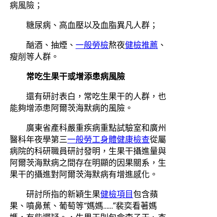
病風險；
糖尿病、高血壓以及血脂異凡人群；
酗酒、抽煙、
一般勞檢
熬夜
健檢推薦
、
瘦削等人群。
常吃生果干或增添患病風險
還有研討表白，常吃生果干的人群，也
能夠增添患阿爾茨海默病的風險。
廣東省產科嚴重疾病重點試驗室和廣州
醫科年夜學第三
一般勞工身體健康檢查
從屬
病院的科研職員研討發明，生果干攝進量與
阿爾茨海默病之間存在明顯的因果關系，生
果干的攝進對阿爾茨海默病有增進感化。
研討所指的新穎生果
健檢項目
包含蘋
果、噴鼻蕉、葡萄等“媽媽……”裴奕看著媽