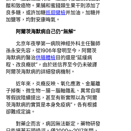
酸和致癌物。果脯和蜜餞類生果干則添加了
良多糖，或許加糖
巡迴健檢
并加油，加糖并
加鹽等，均對安康晦氣。
阿爾茨海默病自己仍“無解”
北京年夜學第一病院神經外科主任醫師
孫永安先容，從1906年發明至今，阿爾茨
海默病的醫治
供膳體檢
目的還是“延緩病
程、改良癥狀”，由於迷信界至今仍未破譯
阿爾茨海默病的詳細發病機制。
近年來，炎癥反映、氧化應激、金屬離
子掉衡、微生物－腸－腦軸雜亂、異常自噬
等假說陸續提出，甚至有新實際以為“阿爾
茨海默病的實質是本身免疫病”，各有根據
卻難成定論。
對藥企而言，病因無法斷定，藥物研發
只能摸著石頭過河。僅2000～2017年間，