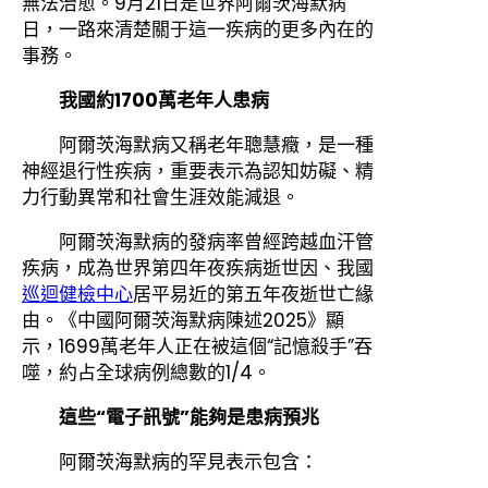
無法治愈。9月21日是世界阿爾茨海默病
日，一路來清楚關于這一疾病的更多內在的
事務。
我國約1700萬老年人患病
阿爾茨海默病又稱老年聰慧癥，是一種
神經退行性疾病，重要表示為認知妨礙、精
力行動異常和社會生涯效能減退。
阿爾茨海默病的發病率曾經跨越血汗管
疾病，成為世界第四年夜疾病逝世因、我國
巡迴健檢中心
居平易近的第五年夜逝世亡緣
由。《中國阿爾茨海默病陳述2025》顯
示，1699萬老年人正在被這個“記憶殺手”吞
噬，約占全球病例總數的1/4。
這些“電子訊號”能夠是患病預兆
阿爾茨海默病的罕見表示包含：