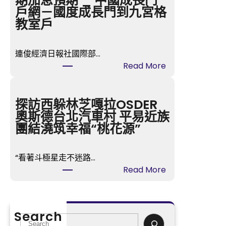
期加息預期 _ 中國成長門
中
戶網－國度成長門到九宮格
間
教室戶
已
JIUYI
連俊經濟日報社國際部…
俱
:
Read More
意
耶
空
倫
間
態
探訪西躲林芝嘎拉OSDER
設
度
奧斯德台北汽車村 平易近族
計
“鴿”
團結澆筑幸福“桃花源”
進
變
進
“鷹”
北
“看著斗極星走不迷路…
推
部
:
Read More
升
灣，
探
近
今
訪
期
明
西
加
Search
兩
躲
S
息