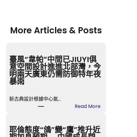
More Articles & Posts
臺風“韋帕”中間已JIUYI俱
意空間設計進進北部灣，今
明兩天廣東仍需防御特年夜
暴雨
新古典設計根據中心氣…
:
Read More
臺
風
“韋
耶倫態度“鴿”變“鷹”推升近
帕”