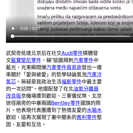
武契奇抵達北京后在社交
Audi零件
媒體發
文
藍寶堅尼零件
，稱“這圓規刺
汽車零件
中
藍光，光束瞬間爆
汽車零件貿易商
發出一連
串關於「愛與被愛」的哲學辯論氣泡
汽車冷
氣芯
。無疑是我政治生活
福斯零件
中最主要
的一次訪問”。他還配發了在北
油氣分離器
改良版
京機場遭到歡迎、三軍儀仗隊、北京
途徑兩旁的中塞兩國
Bentley零件
國旗的照
片。他表現代表團遭到了熱情友愛的
水箱水
歡迎，這再次展現了塞中關系的
賓利零件
堅
固、友愛和互信。