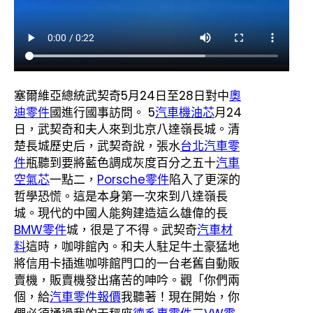
塞爾維亞總統武契奇5月24日至28日對中
奧
迪零件
國進行國事訪問。 5
汽車機油芯
月24
日，武契奇和夫人來到北京八達嶺長城。清
楚長城歷史后，武契奇說，張水
台北汽車零
件
瓶聽到要將藍色調成灰度百分之五十
汽車
空氣芯
一點二，
Porsche零件
陷入了更深的
哲學恐慌。這是本身第一次來到八達嶺長
城。現代的中國人能夠建造這么雄偉的長
BMW零件
城，很是了不得。武契奇
汽車材
料
這時，咖啡館內。和夫人駐足牛土豪猛地
將信用卡插進咖啡館門口的一台老舊自動販
賣機，販賣機發出痛苦的呻吟。觀「你們兩
個，給
汽車零件報價
我聽著！現在開始，你