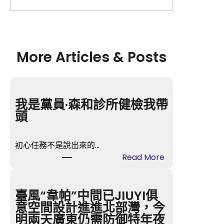
More Articles & Posts
我是黨員·森和診所健檢我帶
頭
初心任務不是說出來的…
:
Read More
我
是
黨
臺風“韋帕”中間已JIUYI俱
員
意空間設計進進北部灣，今
·
明兩天廣東仍需防御特年夜