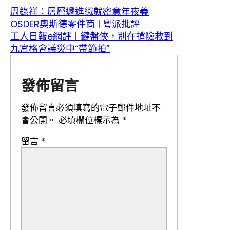
周錄祥：層層遞進織就密意年夜義
OSDER奧斯德零件商 | 粵派批評
工人日報e網評丨鍵盤俠，別在搶險救到
九宮格會議災中“帶節拍”
發佈留言
發佈留言必須填寫的電子郵件地址不
會公開。
必填欄位標示為
*
留言
*