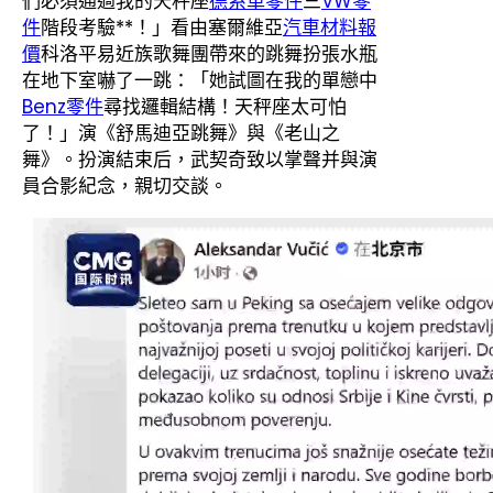
們必須通過我的天秤座
德系車零件
三
VW零
件
階段考驗**！」看由塞爾維亞
汽車材料報
價
科洛平易近族歌舞團帶來的跳舞扮張水瓶
在地下室嚇了一跳：「她試圖在我的單戀中
Benz零件
尋找邏輯結構！天秤座太可怕
了！」演《舒馬迪亞跳舞》與《老山之
舞》。扮演結束后，武契奇致以掌聲并與演
員合影紀念，親切交談。