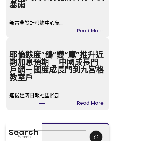
森
暴雨
和
診
新古典設計根據中心氣…
所
:
Read More
健
臺
檢
風
我
“
耶倫態度“鴿”變“鷹”推升近
帶
韋
期加息預期 _ 中國成長門
頭
帕
戶網－國度成長門到九宮格
”
教室戶
中
間
連俊經濟日報社國際部…
已
:
Read More
J
耶
I
倫
U
態
Y
Search
度
S
I
“