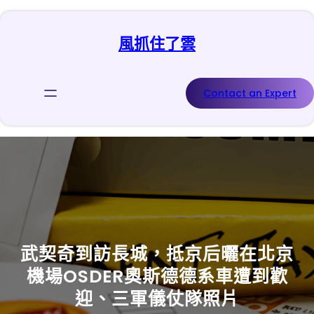
跳
至
風抓住了雲
主
要
內
容
Contact an Expert
武契奇到訪長城，抵京后曬在北京
機場OSDER奧斯德德系車遭到歡
迎、三軍儀仗隊照片