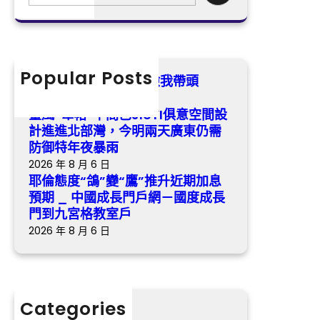
e
俱
鴿
a
意
”
r
空
變
c
間
“
h
Popular Posts
設
我是黨員·森和診所健檢我帶頭
鷹
計
2026 年 8 月 6 日
”
進
臺風“韋帕”中間已JIUYI俱意空間設
推
進
計進進北部灣，今明兩天廣東仍需
升
北
防御特年夜暴雨
近
部
2026 年 8 月 6 日
期
灣
耶倫態度“鴿”變“鷹”推升近期加息
加
，
預期 _ 中國成長門戶網－國度成長
息
今
門到九宮格教室戶
預
明
2026 年 8 月 6 日
期
兩
_
天
中
廣
國
東
Categories
成
仍