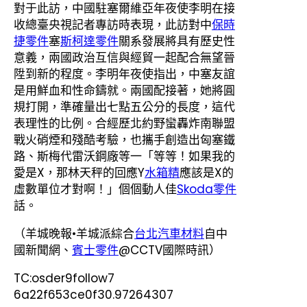
對于此訪，中國駐塞爾維亞年夜使李明在接
收總臺央視記者專訪時表現，此訪對中
保時
捷零件
塞
斯柯達零件
關系發展將具有歷史性
意義，兩國政治互信與經貿一起配合無望晉
陞到新的程度。李明年夜使指出，中塞友誼
是用鮮血和性命鑄就。兩國配接著，她將圓
規打開，準確量出七點五公分的長度，這代
表理性的比例。合經歷北約野蠻轟炸南聯盟
戰火硝煙和殘酷考驗，也攜手創造出匈塞鐵
路、斯梅代雷沃鋼廠等一「等等！如果我的
愛是X，那林天秤的回應Y
水箱精
應該是X的
虛數單位才對啊！」個個動人佳
Skoda零件
話。
（羊城晚報•羊城派綜合
台北汽車材料
自中
國新聞網、
賓士零件
@CCTV國際時訊）
TC:osder9follow7
6a22f653ce0f30.97264307