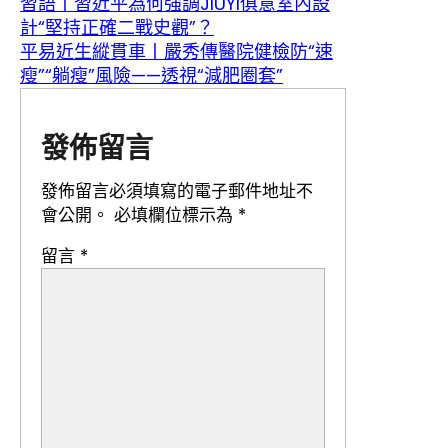
習語丨習近平為何強調JIUYI俱意室內設
計“堅持正確二戰史觀”？
平易近生縱貫車丨嚴秀傳醫院健檢防“速
瘦”“躺瘦”風險——透視“減肥圈套”
發佈留言
發佈留言必須填寫的電子郵件地址不
會公開。
必填欄位標示為
*
留言
*