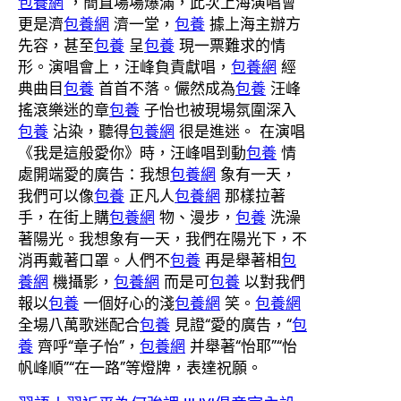
包養網
，簡直場場爆滿，此次上海演唱會
更是濟
包養網
濟一堂，
包養
據上海主辦方
先容，甚至
包養
呈
包養
現一票難求的情
形。演唱會上，汪峰負責獻唱，
包養網
經
典曲目
包養
首首不落。儼然成為
包養
汪峰
搖滾樂迷的章
包養
子怡也被現場氛圍深入
包養
沾染，聽得
包養網
很是進迷。 在演唱
《我是這般愛你》時，汪峰唱到動
包養
情
處開端愛的廣告：我想
包養網
象有一天，
我們可以像
包養
正凡人
包養網
那樣拉著
手，在街上購
包養網
物、漫步，
包養
洗澡
著陽光。我想象有一天，我們在陽光下，不
消再戴著口罩。人們不
包養
再是舉著相
包
養網
機攝影，
包養網
而是可
包養
以對我們
報以
包養
一個好心的淺
包養網
笑。
包養網
全場八萬歌迷配合
包養
見證“愛的廣告，“
包
養
齊呼“章子怡”，
包養網
并舉著“怡耶”“怡
帆峰順”“在一路”等燈牌，表達祝願。