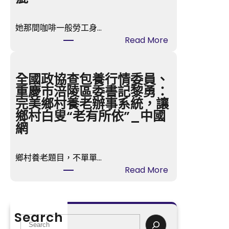
交
流
她那間咖啡一般勞工身…
沈
:
Read More
小
多
潔
款
】
嬰
全國政協查包養行情委員、
萬
兒
重慶市涪陵區委書記黎勇：
古
紙
完美鄉村養老辦事系統，讓
楚
尿
鄉村白叟“老有所依”_中國
騷
褲
網
，
涉
永
毒
不
鄉村養老題目，不單單…
事
凋
:
Read More
務
落
全
中
—
國
國
—
政
造
Search
汨
協
S
紙
羅