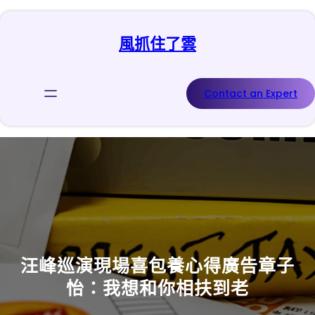
跳
至
風抓住了雲
主
要
內
容
Contact an Expert
汪峰巡演現場喜包養心得廣告章子
怡：我想和你相扶到老