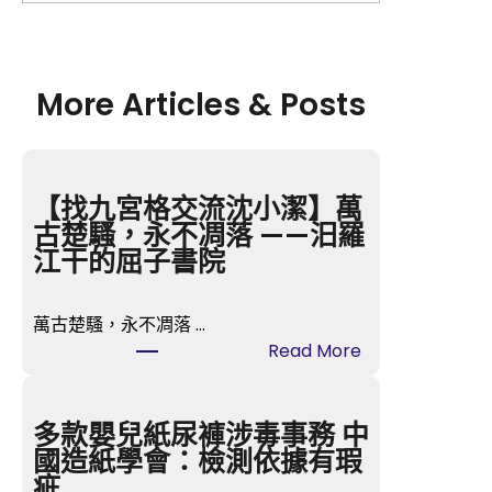
More Articles & Posts
【找九宮格交流沈小潔】萬
古楚騷，永不凋落 ——汨羅
江干的屈子書院
萬古楚騷，永不凋落 …
:
Read More
【
找
九
多款嬰兒紙尿褲涉毒事務 中
宮
國造紙學會：檢測依據有瑕
格
疵