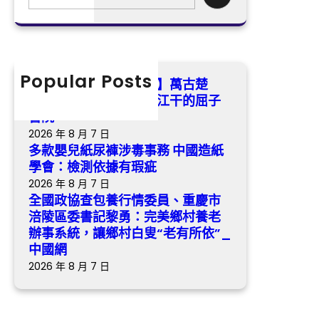
查
e
學
江
包
a
會
干
養
r
：
的
行
c
檢
屈
情
h
Popular Posts
測
【找九宮格交流沈小潔】萬古楚
子
委
依
騷，永不凋落 ——汨羅江干的屈子
書
員
據
書院
院
、
有
2026 年 8 月 7 日
重
瑕
多款嬰兒紙尿褲涉毒事務 中國造紙
慶
疵
學會：檢測依據有瑕疵
市
2026 年 8 月 7 日
涪
全國政協查包養行情委員、重慶市
陵
涪陵區委書記黎勇：完美鄉村養老
區
辦事系統，讓鄉村白叟“老有所依”_
委
中國網
書
2026 年 8 月 7 日
記
黎
勇